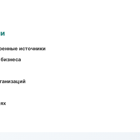
ми
еренные источники
 бизнеса
ганизаций
иях