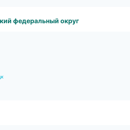
ский федеральный округ
цк