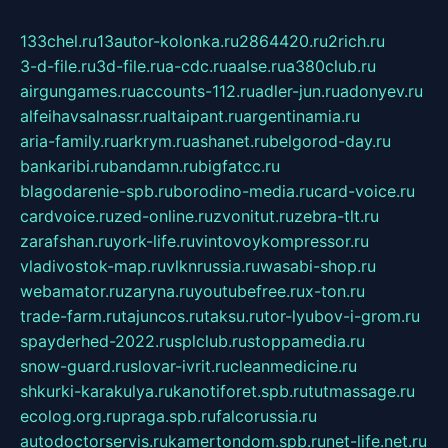
133chel.ru
13autor-kolonka.ru
2864420.ru
2rich.ru
3-d-file.ru
3d-file.ru
a-cdc.ru
aalse.ru
a380club.ru
airgungames.ru
accounts-112.ru
adler-jun.ru
adonyev.ru
alfeihavsalnassr.ru
altaipant.ru
argentinamia.ru
aria-family.ru
arkrym.ru
ashanet.ru
belgorod-day.ru
bankaribi.ru
bandamn.ru
bigfatcc.ru
blagodarenie-spb.ru
borodino-media.ru
card-voice.ru
cardvoice.ru
zed-online.ru
zvonitut.ru
zebra-tlt.ru
zarafshan.ru
york-life.ru
vintovoykompressor.ru
vladivostok-map.ru
vlknrussia.ru
wasabi-shop.ru
webamator.ru
zaryna.ru
youtubefree.ru
x-ton.ru
trade-farm.ru
tajuncos.ru
taksu.ru
tor-lyubov-i-grom.ru
spayderhed-2022.ru
splclub.ru
stoppamedia.ru
snow-guard.ru
slovar-ivrit.ru
cleanmedicine.ru
shkurki-karakulya.ru
kanotiforet.spb.ru
tutmassage.ru
ecolog.org.ru
praga.spb.ru
falcorussia.ru
autodoctorservis.ru
kamertondom.spb.ru
net-life.net.ru