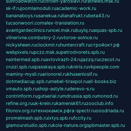
sunroadwatch.ru
citroen-yaroslavl.ru
ratnews.msk.ru
sk-if.ru
joomlamoduli.ru
academic-work.ru
bananaboys.ru
sanekua.ru
lianafrukt.ru
beta43.ru
tucsonwoori.com
alex-translation.ru
avantgardeclinics.ru
noel.msk.ru
buylq.ru
aquas-spb.ru
vilnerivne.com
bobry-2.ru
vtoroe-solnce.ru
nickysheen.ru
clockmir.ru
huntercraft.ru
стройокт.рф
webpixels.ru
pczz.msk.su
petrodvorets.spb.ru
nsintermed.spb.ru
avtovirazh-24.ru
jazzq.ru
czecot.ru
cruizi.spb.ru
spasskaya.spb.ru
kniris.ru
vkpeople.com
maminy-mysli.ru
arionorel.ru
khuseniosif.ru
dotmediacup.spb.ru
mebel-tiraspol.ru
all-books.biz
vmauto.spb.ru
shop-astyle.ru
derevo-s.ru
contrinform.ru
gutserial.ru
mdrussia.spb.ru
monod.ru
refine.org.ru
uk-krein.ru
kamensk61.ru
zooclub.info
filonov.org.ru
технокамск.рф
ra-spectr.ru
ooodriada.ru
promelmash.spb.ru
ixtys.spb.ru
fccity.ru
glamourstudio.spb.ru
kola-nature.org
spbmaster.spb.ru