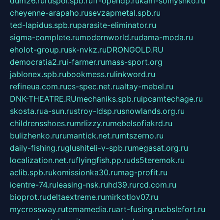
dum26.ru
ruspol.spb.ru
fr-opendp.ru
kam-solnyshko.ru
cheyenne-arapaho.ru
sevzapmetal.spb.ru
ted-lapidus.spb.ru
parasite-eliminator.ru
sigma-complete.ru
modernworld.ru
dama-moda.ru
eholot-group.ru
sk-nvkz.ru
DRONGOLD.RU
democratia2.ru
i-farmer.ru
mass-sport.org
jablonex.spb.ru
bookmess.ru
linkword.ru
refineua.com.ru
cs-spec.net.ru
altay-mebel.ru
DNK-THEATRE.RU
mechaniks.spb.ru
ipcamtechage.ru
skosta.ru
a-sun.ru
stroy-ldsp.ru
snowlands.org.ru
childrensshoes.ru
mrlizzy.ru
mebelsofiakrd.ru
bulizhenko.ru
rumantick.net.ru
mtszerno.ru
daily-fishing.ru
glushiteli-v-spb.ru
megasat.org.ru
localization.net.ru
flyingfish.pp.ru
ds5teremok.ru
aclib.spb.ru
komissionka30.ru
mag-profit.ru
icentre-74.ru
leasing-nsk.ru
hd39.ru
rcd.com.ru
bioprot.ru
deltaextreme.ru
mirkotlov07.ru
mycrossway.ru
temamedia.ru
art-fusing.ru
cbslefort.ru