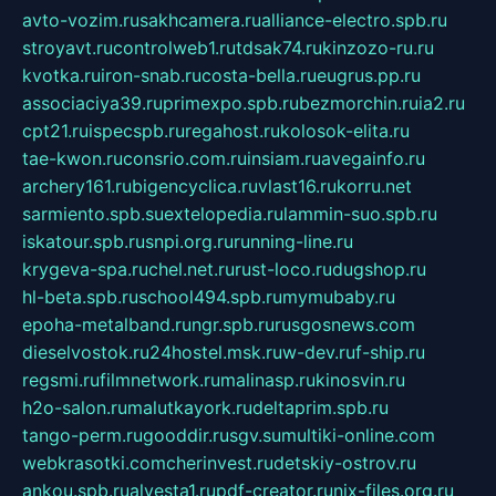
avto-vozim.ru
sakhcamera.ru
alliance-electro.spb.ru
stroyavt.ru
controlweb1.ru
tdsak74.ru
kinzozo-ru.ru
kvotka.ru
iron-snab.ru
costa-bella.ru
eugrus.pp.ru
associaciya39.ru
primexpo.spb.ru
bezmorchin.ru
ia2.ru
cpt21.ru
ispecspb.ru
regahost.ru
kolosok-elita.ru
tae-kwon.ru
consrio.com.ru
insiam.ru
avegainfo.ru
archery161.ru
bigencyclica.ru
vlast16.ru
korru.net
sarmiento.spb.su
extelopedia.ru
lammin-suo.spb.ru
iskatour.spb.ru
snpi.org.ru
running-line.ru
krygeva-spa.ru
chel.net.ru
rust-loco.ru
dugshop.ru
hl-beta.spb.ru
school494.spb.ru
mymubaby.ru
epoha-metalband.ru
ngr.spb.ru
rusgosnews.com
dieselvostok.ru
24hostel.msk.ru
w-dev.ru
f-ship.ru
regsmi.ru
filmnetwork.ru
malinasp.ru
kinosvin.ru
h2o-salon.ru
malutkayork.ru
deltaprim.spb.ru
tango-perm.ru
gooddir.ru
sgv.su
multiki-online.com
webkrasotki.com
cherinvest.ru
detskiy-ostrov.ru
ankou.spb.ru
alvesta1.ru
pdf-creator.ru
nix-files.org.ru