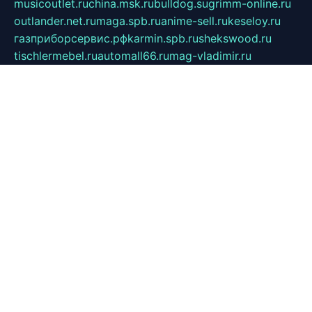
musicoutlet.ru
china.msk.ru
bulldog.su
grimm-online.ru
outlander.net.ru
maga.spb.ru
anime-sell.ru
keseloy.ru
газприборсервис.рф
karmin.spb.ru
shekswood.ru
tischlermebel.ru
automall66.ru
mag-vladimir.ru
yardbar.ru
kiwitour.spb.ru
indesign.com.ru
freestylemebel.ru
bany-samara.ru
rsei.ru
naidisvoyput.ru
mgsn-invest.ru
ipkamerasannce.ru
alicante-house.ru
ibelka74.ru
cozyhouse.info
vlkargalev-studio.ru
700mb.ru
figura-ufa.ru
alina-live.ru
belarusiannews.ru
womenknow.ru
dos-vniimk.ru
sega.net.ru
dv.net.ru
phenomenonsofhistory.com
telesputnik.net.ru
wall.pp.ru
pylesosroidmi.ru
gtc-clan.ru
cligs.ru
bibikazap.ru
popova.org.ru
netwhistler.spb.ru
bellvil.ru
bonzon.ru
iss-vladik.ru
defiparis.net.ru
las-gryzas.ru
amku.ru
electednews.spb.ru
feather.org.ru
spar72.ru
tankiigri.ru
dominus.com.ru
ibtree.ru
sanykool.pp.ru
unixlib.org.ru
menatep.spb.ru
gartenterrassen.ru
printeka.ru