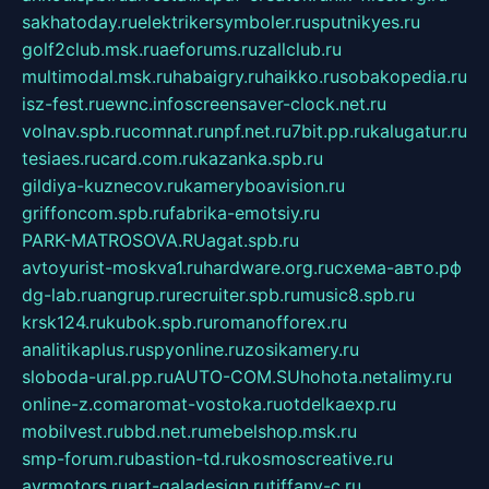
sakhatoday.ru
elektrikersymboler.ru
sputnikyes.ru
golf2club.msk.ru
aeforums.ru
zallclub.ru
multimodal.msk.ru
habaigry.ru
haikko.ru
sobakopedia.ru
isz-fest.ru
ewnc.info
screensaver-clock.net.ru
volnav.spb.ru
comnat.ru
npf.net.ru
7bit.pp.ru
kalugatur.ru
tesiaes.ru
card.com.ru
kazanka.spb.ru
gildiya-kuznecov.ru
kameryboavision.ru
griffoncom.spb.ru
fabrika-emotsiy.ru
PARK-MATROSOVA.RU
agat.spb.ru
avtoyurist-moskva1.ru
hardware.org.ru
схема-авто.рф
dg-lab.ru
angrup.ru
recruiter.spb.ru
music8.spb.ru
krsk124.ru
kubok.spb.ru
romanofforex.ru
analitikaplus.ru
spyonline.ru
zosikamery.ru
sloboda-ural.pp.ru
AUTO-COM.SU
hohota.net
alimy.ru
online-z.com
aromat-vostoka.ru
otdelkaexp.ru
mobilvest.ru
bbd.net.ru
mebelshop.msk.ru
smp-forum.ru
bastion-td.ru
kosmoscreative.ru
avrmotors.ru
art-galadesign.ru
tiffany-c.ru