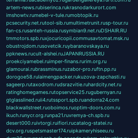
artem-news.ru
biserinca.ru
krasnodarkurort.com
imshowtv.ru
mebel-v-tule.ru
mobtopik.ru
pcsecurity.net.ru
tool-sib.ru
multimetrunit.ru
sp-tour.ru
fan-cs.ru
santeh-russia.ru
symbian9.net.ru
DSHAIR.RU
tmmotors.spb.ru
xjocuricopii.com
musavtomat.msk.ru
obustrojdom.ru
sovetcik.ru
ybaranovskaya.ru
ppknews.ru
cult-alshei.ru
JAPANRUSSIA.RU
proekciyamebel.ru
imper-finans.ru
rim.org.ru
glamourai.ru
brassminus.ru
zabor-pro.ru
ftn.pp.ru
dorogoe58.ru
laimengpacker.ru
kuzova-zapchasti.ru
sageerp.ru
taxodrom.ru
dsrazvitie.ru
hardcity.net.ru
ratinghomegames.ru
topservice25.ru
gubernyan.ru
gtglasslined.ru
ii4.ru
tssport.spb.ru
andorra24.com
blackwallstreet.ru
oboimos.ru
optim-doors.com.ru
ikuch.ru
nycr.org.ru
npa21.ru
vremya-ch.spb.ru
desert000.ru
ivtorgi.ru
ifiori.ru
catalog-statei.ru
dcv.org.ru
spetsmaster174.ru
ipkameryhiseeu.ru