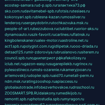
ecostep-samara.ru
d-p.spb.ru
галактика73.рф
sko.com.ru
davitamebel-spb.ru
fotsis.ru
tesiaes.ru
kokoroyari.spb.ru
blesna-kazan.ru
mossilver.ru
lenderoq.ru
sergeydobrin.ru
tochkazvuka.msk.ru
people-of-art.ru
bezzubova.ru
clubtibet.ru
orior-aks.ru
dynamoauto.ru
szk-favorit.ru
carlines.ru
flatnsk.ru
kingbolenskaner.ru
alex-motor.ru
astroline.net.ru
act1.spb.ru
polyglot.com.ru
gidlipetsk.ru
ooo-driada.ru
detsad125.ru
mir-zdoroviya.ru
bruslanovo.ru
siterem.ru
council.spb.ru
лодкипатриот.рф
kafekolizey.ru
iclub.net.ru
gazon-easy.ru
sugarepilekb.ru
grinox.ru
pylesostineco.ru
msts-ozarenie.ru
kameryjooan.ru
artemovskij.ru
dopler.spb.ru
aid70.ru
metall-perm.ru
ndm.msk.ru
ratingzooshop.ru
apiaccess.ru
globalautotrade.info
bezverhovskoe.ru
drsschool.ru
ZOOSMART.SPB.RU
dalakony.ru
medikijob.ru
remontt.spb.ru
photostudia.spb.ru
myragon.ru
terramia.ru
academy62.ru
gardengallereya.ru
rti.com.ru