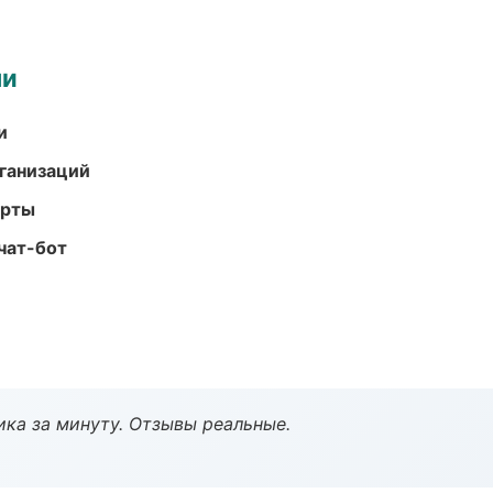
ми
и
ганизаций
арты
чат-бот
ка за минуту. Отзывы реальные.