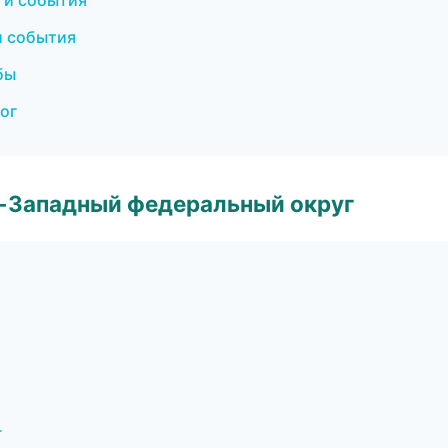
и и события
и события
бы
ог
о-Западный федеральный округ
г