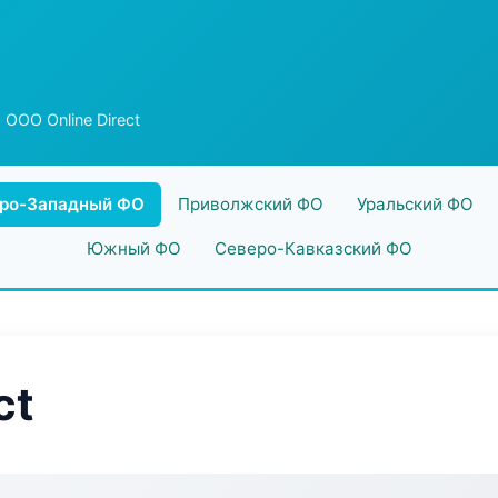
 ООО Online Direct
ро-Западный ФО
Приволжский ФО
Уральский ФО
Южный ФО
Северо-Кавказский ФО
ct