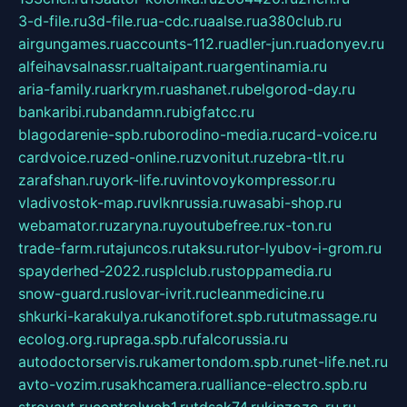
3-d-file.ru
3d-file.ru
a-cdc.ru
aalse.ru
a380club.ru
airgungames.ru
accounts-112.ru
adler-jun.ru
adonyev.ru
alfeihavsalnassr.ru
altaipant.ru
argentinamia.ru
aria-family.ru
arkrym.ru
ashanet.ru
belgorod-day.ru
bankaribi.ru
bandamn.ru
bigfatcc.ru
blagodarenie-spb.ru
borodino-media.ru
card-voice.ru
cardvoice.ru
zed-online.ru
zvonitut.ru
zebra-tlt.ru
zarafshan.ru
york-life.ru
vintovoykompressor.ru
vladivostok-map.ru
vlknrussia.ru
wasabi-shop.ru
webamator.ru
zaryna.ru
youtubefree.ru
x-ton.ru
trade-farm.ru
tajuncos.ru
taksu.ru
tor-lyubov-i-grom.ru
spayderhed-2022.ru
splclub.ru
stoppamedia.ru
snow-guard.ru
slovar-ivrit.ru
cleanmedicine.ru
shkurki-karakulya.ru
kanotiforet.spb.ru
tutmassage.ru
ecolog.org.ru
praga.spb.ru
falcorussia.ru
autodoctorservis.ru
kamertondom.spb.ru
net-life.net.ru
avto-vozim.ru
sakhcamera.ru
alliance-electro.spb.ru
stroyavt.ru
controlweb1.ru
tdsak74.ru
kinzozo-ru.ru