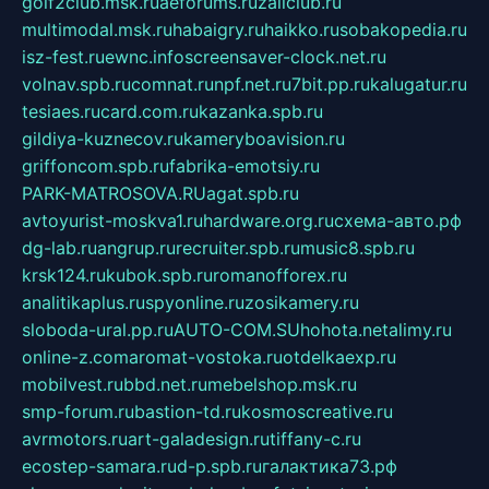
golf2club.msk.ru
aeforums.ru
zallclub.ru
multimodal.msk.ru
habaigry.ru
haikko.ru
sobakopedia.ru
isz-fest.ru
ewnc.info
screensaver-clock.net.ru
volnav.spb.ru
comnat.ru
npf.net.ru
7bit.pp.ru
kalugatur.ru
tesiaes.ru
card.com.ru
kazanka.spb.ru
gildiya-kuznecov.ru
kameryboavision.ru
griffoncom.spb.ru
fabrika-emotsiy.ru
PARK-MATROSOVA.RU
agat.spb.ru
avtoyurist-moskva1.ru
hardware.org.ru
схема-авто.рф
dg-lab.ru
angrup.ru
recruiter.spb.ru
music8.spb.ru
krsk124.ru
kubok.spb.ru
romanofforex.ru
analitikaplus.ru
spyonline.ru
zosikamery.ru
sloboda-ural.pp.ru
AUTO-COM.SU
hohota.net
alimy.ru
online-z.com
aromat-vostoka.ru
otdelkaexp.ru
mobilvest.ru
bbd.net.ru
mebelshop.msk.ru
smp-forum.ru
bastion-td.ru
kosmoscreative.ru
avrmotors.ru
art-galadesign.ru
tiffany-c.ru
ecostep-samara.ru
d-p.spb.ru
галактика73.рф