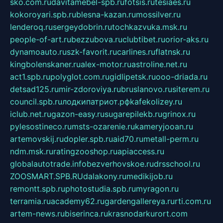
sko.com.ru
davitamebel-spb.ru
fotsis.ru
tesiaes.ru
kokoroyari.spb.ru
blesna-kazan.ru
mossilver.ru
lenderoq.ru
sergeydobrin.ru
tochkazvuka.msk.ru
people-of-art.ru
bezzubova.ru
clubtibet.ru
orior-aks.ru
dynamoauto.ru
szk-favorit.ru
carlines.ru
flatnsk.ru
kingbolenskaner.ru
alex-motor.ru
astroline.net.ru
act1.spb.ru
polyglot.com.ru
gidlipetsk.ru
ooo-driada.ru
detsad125.ru
mir-zdoroviya.ru
bruslanovo.ru
siterem.ru
council.spb.ru
лодкипатриот.рф
kafekolizey.ru
iclub.net.ru
gazon-easy.ru
sugarepilekb.ru
grinox.ru
pylesostineco.ru
msts-ozarenie.ru
kameryjooan.ru
artemovskij.ru
dopler.spb.ru
aid70.ru
metall-perm.ru
ndm.msk.ru
ratingzooshop.ru
apiaccess.ru
globalautotrade.info
bezverhovskoe.ru
drsschool.ru
ZOOSMART.SPB.RU
dalakony.ru
medikijob.ru
remontt.spb.ru
photostudia.spb.ru
myragon.ru
terramia.ru
academy62.ru
gardengallereya.ru
rti.com.ru
artem-news.ru
biserinca.ru
krasnodarkurort.com