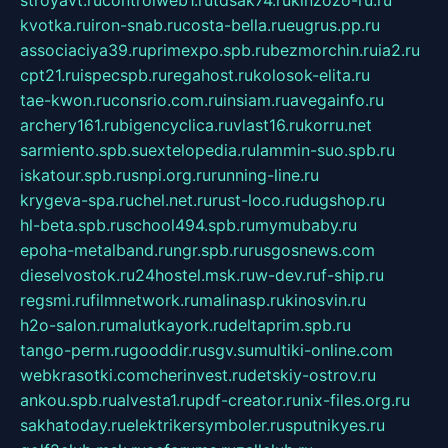
kvotka.ru
iron-snab.ru
costa-bella.ru
eugrus.pp.ru
associaciya39.ru
primexpo.spb.ru
bezmorchin.ru
ia2.ru
cpt21.ru
ispecspb.ru
regahost.ru
kolosok-elita.ru
tae-kwon.ru
consrio.com.ru
insiam.ru
avegainfo.ru
archery161.ru
bigencyclica.ru
vlast16.ru
korru.net
sarmiento.spb.su
extelopedia.ru
lammin-suo.spb.ru
iskatour.spb.ru
snpi.org.ru
running-line.ru
krygeva-spa.ru
chel.net.ru
rust-loco.ru
dugshop.ru
hl-beta.spb.ru
school494.spb.ru
mymubaby.ru
epoha-metalband.ru
ngr.spb.ru
rusgosnews.com
dieselvostok.ru
24hostel.msk.ru
w-dev.ru
f-ship.ru
regsmi.ru
filmnetwork.ru
malinasp.ru
kinosvin.ru
h2o-salon.ru
malutkayork.ru
deltaprim.spb.ru
tango-perm.ru
gooddir.ru
sgv.su
multiki-online.com
webkrasotki.com
cherinvest.ru
detskiy-ostrov.ru
ankou.spb.ru
alvesta1.ru
pdf-creator.ru
nix-files.org.ru
sakhatoday.ru
elektrikersymboler.ru
sputnikyes.ru