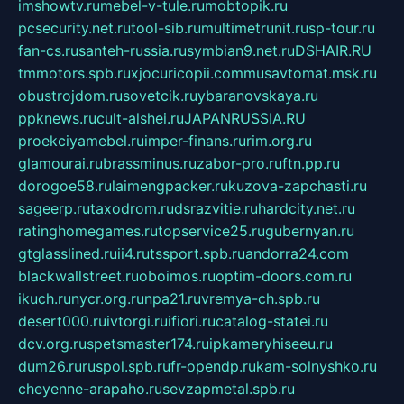
imshowtv.ru
mebel-v-tule.ru
mobtopik.ru
pcsecurity.net.ru
tool-sib.ru
multimetrunit.ru
sp-tour.ru
fan-cs.ru
santeh-russia.ru
symbian9.net.ru
DSHAIR.RU
tmmotors.spb.ru
xjocuricopii.com
musavtomat.msk.ru
obustrojdom.ru
sovetcik.ru
ybaranovskaya.ru
ppknews.ru
cult-alshei.ru
JAPANRUSSIA.RU
proekciyamebel.ru
imper-finans.ru
rim.org.ru
glamourai.ru
brassminus.ru
zabor-pro.ru
ftn.pp.ru
dorogoe58.ru
laimengpacker.ru
kuzova-zapchasti.ru
sageerp.ru
taxodrom.ru
dsrazvitie.ru
hardcity.net.ru
ratinghomegames.ru
topservice25.ru
gubernyan.ru
gtglasslined.ru
ii4.ru
tssport.spb.ru
andorra24.com
blackwallstreet.ru
oboimos.ru
optim-doors.com.ru
ikuch.ru
nycr.org.ru
npa21.ru
vremya-ch.spb.ru
desert000.ru
ivtorgi.ru
ifiori.ru
catalog-statei.ru
dcv.org.ru
spetsmaster174.ru
ipkameryhiseeu.ru
dum26.ru
ruspol.spb.ru
fr-opendp.ru
kam-solnyshko.ru
cheyenne-arapaho.ru
sevzapmetal.spb.ru