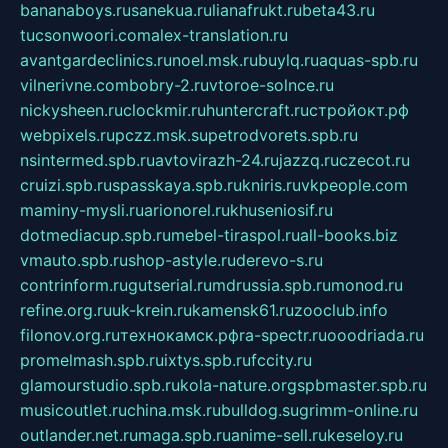
bananaboys.ru
sanekua.ru
lianafrukt.ru
beta43.ru
tucsonwoori.com
alex-translation.ru
avantgardeclinics.ru
noel.msk.ru
buylq.ru
aquas-spb.ru
vilnerivne.com
bobry-2.ru
vtoroe-solnce.ru
nickysheen.ru
clockmir.ru
huntercraft.ru
стройокт.рф
webpixels.ru
pczz.msk.su
petrodvorets.spb.ru
nsintermed.spb.ru
avtovirazh-24.ru
jazzq.ru
czecot.ru
cruizi.spb.ru
spasskaya.spb.ru
kniris.ru
vkpeople.com
maminy-mysli.ru
arionorel.ru
khuseniosif.ru
dotmediacup.spb.ru
mebel-tiraspol.ru
all-books.biz
vmauto.spb.ru
shop-astyle.ru
derevo-s.ru
contrinform.ru
gutserial.ru
mdrussia.spb.ru
monod.ru
refine.org.ru
uk-krein.ru
kamensk61.ru
zooclub.info
filonov.org.ru
технокамск.рф
ra-spectr.ru
ooodriada.ru
promelmash.spb.ru
ixtys.spb.ru
fccity.ru
glamourstudio.spb.ru
kola-nature.org
spbmaster.spb.ru
musicoutlet.ru
china.msk.ru
bulldog.su
grimm-online.ru
outlander.net.ru
maga.spb.ru
anime-sell.ru
keseloy.ru