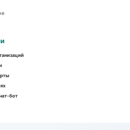
ке
ми
ганизаций
и
арты
иях
чат-бот