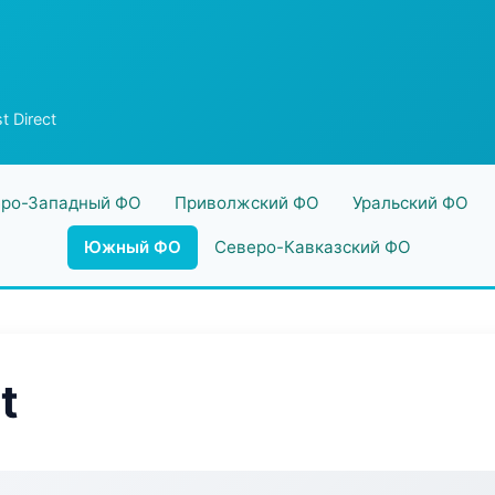
t Direct
ро-Западный ФО
Приволжский ФО
Уральский ФО
Южный ФО
Северо-Кавказский ФО
t