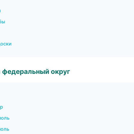
и
бы
доски
 федеральный округ
ар
поль
поль