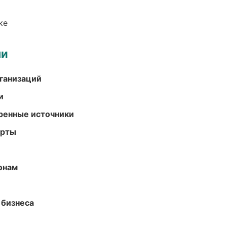
ке
ми
ганизаций
и
еренные источники
арты
онам
 бизнеса