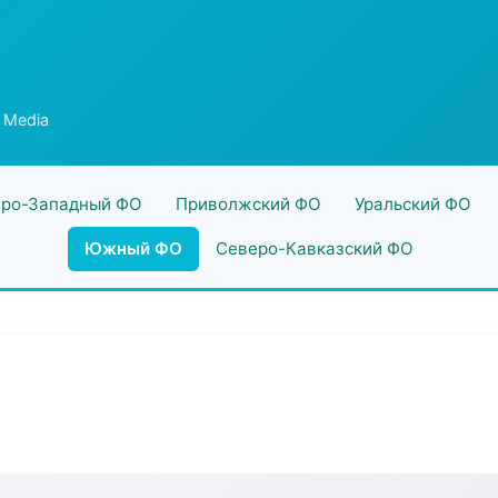
t Media
ро-Западный ФО
Приволжский ФО
Уральский ФО
Южный ФО
Северо-Кавказский ФО