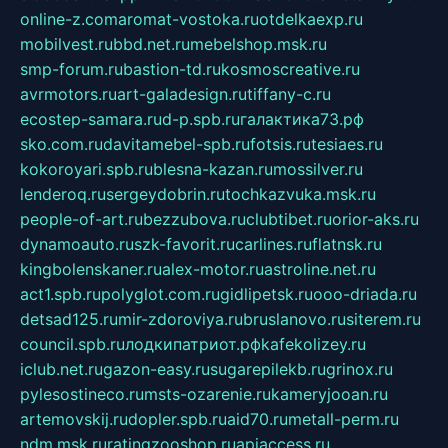
online-z.com
aromat-vostoka.ru
otdelkaexp.ru
mobilvest.ru
bbd.net.ru
mebelshop.msk.ru
smp-forum.ru
bastion-td.ru
kosmoscreative.ru
avrmotors.ru
art-galadesign.ru
tiffany-c.ru
ecostep-samara.ru
d-p.spb.ru
галактика73.рф
sko.com.ru
davitamebel-spb.ru
fotsis.ru
tesiaes.ru
kokoroyari.spb.ru
blesna-kazan.ru
mossilver.ru
lenderoq.ru
sergeydobrin.ru
tochkazvuka.msk.ru
people-of-art.ru
bezzubova.ru
clubtibet.ru
orior-aks.ru
dynamoauto.ru
szk-favorit.ru
carlines.ru
flatnsk.ru
kingbolenskaner.ru
alex-motor.ru
astroline.net.ru
act1.spb.ru
polyglot.com.ru
gidlipetsk.ru
ooo-driada.ru
detsad125.ru
mir-zdoroviya.ru
bruslanovo.ru
siterem.ru
council.spb.ru
лодкипатриот.рф
kafekolizey.ru
iclub.net.ru
gazon-easy.ru
sugarepilekb.ru
grinox.ru
pylesostineco.ru
msts-ozarenie.ru
kameryjooan.ru
artemovskij.ru
dopler.spb.ru
aid70.ru
metall-perm.ru
ndm.msk.ru
ratingzooshop.ru
apiaccess.ru