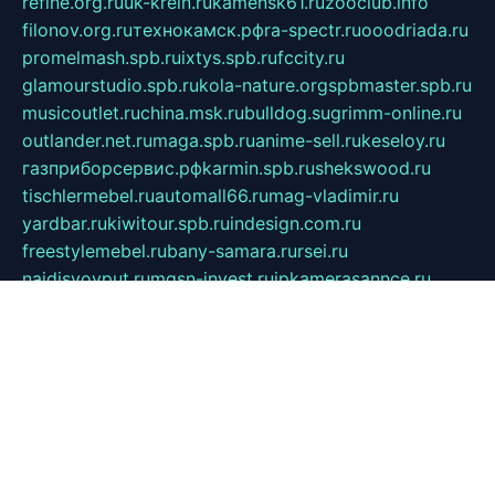
refine.org.ru
uk-krein.ru
kamensk61.ru
zooclub.info
filonov.org.ru
технокамск.рф
ra-spectr.ru
ooodriada.ru
promelmash.spb.ru
ixtys.spb.ru
fccity.ru
glamourstudio.spb.ru
kola-nature.org
spbmaster.spb.ru
musicoutlet.ru
china.msk.ru
bulldog.su
grimm-online.ru
outlander.net.ru
maga.spb.ru
anime-sell.ru
keseloy.ru
газприборсервис.рф
karmin.spb.ru
shekswood.ru
tischlermebel.ru
automall66.ru
mag-vladimir.ru
yardbar.ru
kiwitour.spb.ru
indesign.com.ru
freestylemebel.ru
bany-samara.ru
rsei.ru
naidisvoyput.ru
mgsn-invest.ru
ipkamerasannce.ru
alicante-house.ru
ibelka74.ru
cozyhouse.info
vlkargalev-studio.ru
700mb.ru
figura-ufa.ru
alina-live.ru
belarusiannews.ru
womenknow.ru
dos-vniimk.ru
sega.net.ru
dv.net.ru
phenomenonsofhistory.com
telesputnik.net.ru
wall.pp.ru
pylesosroidmi.ru
gtc-clan.ru
cligs.ru
bibikazap.ru
popova.org.ru
netwhistler.spb.ru
bellvil.ru
bonzon.ru
iss-vladik.ru