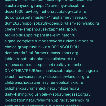
ikuch.ru
nycr.org.ru
npa21.ru
vremya-ch.spb.ru
desert000.ru
ivtorgi.ru
ifiori.ru
catalog-statei.ru
dcv.org.ru
spetsmaster174.ru
ipkameryhiseeu.ru
dum26.ru
ruspol.spb.ru
fr-opendp.ru
kam-solnyshko.ru
cheyenne-arapaho.ru
sevzapmetal.spb.ru
ted-lapidus.spb.ru
parasite-eliminator.ru
sigma-complete.ru
modernworld.ru
dama-moda.ru
eholot-group.ru
sk-nvkz.ru
DRONGOLD.RU
democratia2.ru
i-farmer.ru
mass-sport.org
jablonex.spb.ru
bookmess.ru
linkword.ru
refineua.com.ru
cs-spec.net.ru
altay-mebel.ru
DNK-THEATRE.RU
mechaniks.spb.ru
ipcamtechage.ru
skosta.ru
a-sun.ru
stroy-ldsp.ru
snowlands.org.ru
childrensshoes.ru
mrlizzy.ru
mebelsofiakrd.ru
bulizhenko.ru
rumantick.net.ru
mtszerno.ru
daily-fishing.ru
glushiteli-v-spb.ru
megasat.org.ru
localization.net.ru
flyingfish.pp.ru
ds5teremok.ru