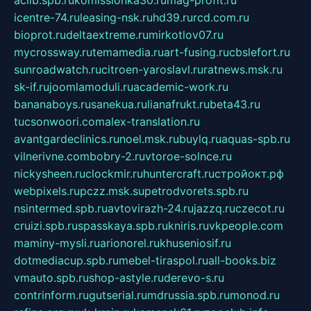
aclib.spb.ru
komissionka30.ru
mag-profit.ru
icentre-74.ru
leasing-nsk.ru
hd39.ru
rcd.com.ru
bioprot.ru
deltaextreme.ru
mirkotlov07.ru
mycrossway.ru
temamedia.ru
art-fusing.ru
cbslefort.ru
sunroadwatch.ru
citroen-yaroslavl.ru
ratnews.msk.ru
sk-if.ru
joomlamoduli.ru
academic-work.ru
bananaboys.ru
sanekua.ru
lianafrukt.ru
beta43.ru
tucsonwoori.com
alex-translation.ru
avantgardeclinics.ru
noel.msk.ru
buylq.ru
aquas-spb.ru
vilnerivne.com
bobry-2.ru
vtoroe-solnce.ru
nickysheen.ru
clockmir.ru
huntercraft.ru
стройокт.рф
webpixels.ru
pczz.msk.su
petrodvorets.spb.ru
nsintermed.spb.ru
avtovirazh-24.ru
jazzq.ru
czecot.ru
cruizi.spb.ru
spasskaya.spb.ru
kniris.ru
vkpeople.com
maminy-mysli.ru
arionorel.ru
khuseniosif.ru
dotmediacup.spb.ru
mebel-tiraspol.ru
all-books.biz
vmauto.spb.ru
shop-astyle.ru
derevo-s.ru
contrinform.ru
gutserial.ru
mdrussia.spb.ru
monod.ru