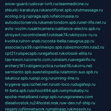
snow-guard.ru
slovar-ivrit.ru
cleanmedicine.ru
shkurki-karakulya.ru
kanotiforet.spb.ru
tutmassage.ru
ecolog.org.ru
praga.spb.ru
falcorussia.ru
autodoctorservis.ru
kamertondom.spb.ru
net-life.net.ru
avto-vozim.ru
sakhcamera.ru
alliance-electro.spb.ru
stroyavt.ru
controlweb1.ru
tdsak74.ru
kinzozo-ru.ru
kvotka.ru
iron-snab.ru
costa-bella.ru
eugrus.pp.ru
associaciya39.ru
primexpo.spb.ru
bezmorchin.ru
ia2.ru
cpt21.ru
ispecspb.ru
regahost.ru
kolosok-elita.ru
tae-kwon.ru
consrio.com.ru
insiam.ru
avegainfo.ru
archery161.ru
bigencyclica.ru
vlast16.ru
korru.net
sarmiento.spb.su
extelopedia.ru
lammin-suo.spb.ru
iskatour.spb.ru
snpi.org.ru
running-line.ru
krygeva-spa.ru
chel.net.ru
rust-loco.ru
dugshop.ru
hl-beta.spb.ru
school494.spb.ru
mymubaby.ru
epoha-metalband.ru
ngr.spb.ru
rusgosnews.com
dieselvostok.ru
24hostel.msk.ru
w-dev.ru
f-ship.ru
regsmi.ru
filmnetwork.ru
malinasp.ru
kinosvin.ru