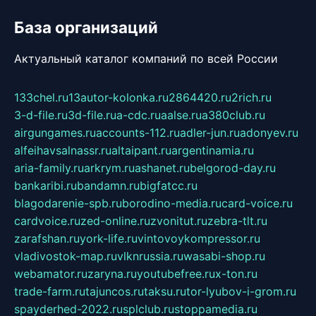
База организаций
Актуальный каталог компаний по всей России
133chel.ru
13autor-kolonka.ru
2864420.ru
2rich.ru
3-d-file.ru
3d-file.ru
a-cdc.ru
aalse.ru
a380club.ru
airgungames.ru
accounts-112.ru
adler-jun.ru
adonyev.ru
alfeihavsalnassr.ru
altaipant.ru
argentinamia.ru
aria-family.ru
arkrym.ru
ashanet.ru
belgorod-day.ru
bankaribi.ru
bandamn.ru
bigfatcc.ru
blagodarenie-spb.ru
borodino-media.ru
card-voice.ru
cardvoice.ru
zed-online.ru
zvonitut.ru
zebra-tlt.ru
zarafshan.ru
york-life.ru
vintovoykompressor.ru
vladivostok-map.ru
vlknrussia.ru
wasabi-shop.ru
webamator.ru
zaryna.ru
youtubefree.ru
x-ton.ru
trade-farm.ru
tajuncos.ru
taksu.ru
tor-lyubov-i-grom.ru
spayderhed-2022.ru
splclub.ru
stoppamedia.ru