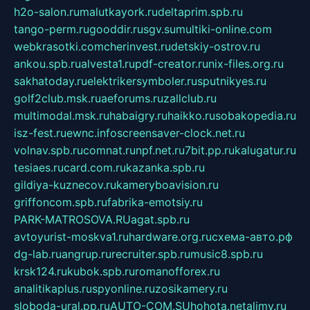
h2o-salon.ru
malutkayork.ru
deltaprim.spb.ru
tango-perm.ru
gooddir.ru
sgv.su
multiki-online.com
webkrasotki.com
cherinvest.ru
detskiy-ostrov.ru
ankou.spb.ru
alvesta1.ru
pdf-creator.ru
nix-files.org.ru
sakhatoday.ru
elektrikersymboler.ru
sputnikyes.ru
golf2club.msk.ru
aeforums.ru
zallclub.ru
multimodal.msk.ru
habaigry.ru
haikko.ru
sobakopedia.ru
isz-fest.ru
ewnc.info
screensaver-clock.net.ru
volnav.spb.ru
comnat.ru
npf.net.ru
7bit.pp.ru
kalugatur.ru
tesiaes.ru
card.com.ru
kazanka.spb.ru
gildiya-kuznecov.ru
kameryboavision.ru
griffoncom.spb.ru
fabrika-emotsiy.ru
PARK-MATROSOVA.RU
agat.spb.ru
avtoyurist-moskva1.ru
hardware.org.ru
схема-авто.рф
dg-lab.ru
angrup.ru
recruiter.spb.ru
music8.spb.ru
krsk124.ru
kubok.spb.ru
romanofforex.ru
analitikaplus.ru
spyonline.ru
zosikamery.ru
sloboda-ural.pp.ru
AUTO-COM.SU
hohota.net
alimy.ru