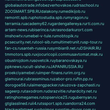
globalautotrade.info
bezverhovskoe.ru
drsschool.ru
ZOOSMART.SPB.RU
dalakony.ru
medikijob.ru
remontt.spb.ru
photostudia.spb.ru
myragon.ru
terramia.ru
academy62.ru
gardengallereya.ru
rti.com.ru
artem-news.ru
biserinca.ru
krasnodarkurort.com
imshowtv.ru
mebel-v-tule.ru
mobtopik.ru
pcsecurity.net.ru
tool-sib.ru
multimetrunit.ru
sp-tour.ru
fan-cs.ru
santeh-russia.ru
symbian9.net.ru
DSHAIR.RU
tmmotors.spb.ru
xjocuricopii.com
musavtomat.msk.ru
obustrojdom.ru
sovetcik.ru
ybaranovskaya.ru
ppknews.ru
cult-alshei.ru
JAPANRUSSIA.RU
proekciyamebel.ru
imper-finans.ru
rim.org.ru
glamourai.ru
brassminus.ru
zabor-pro.ru
ftn.pp.ru
dorogoe58.ru
laimengpacker.ru
kuzova-zapchasti.ru
sageerp.ru
taxodrom.ru
dsrazvitie.ru
hardcity.net.ru
ratinghomegames.ru
topservice25.ru
gubernyan.ru
gtglasslined.ru
ii4.ru
tssport.spb.ru
andorra24.com
blackwallstreet.ru
oboimos.ru
optim-doors.com.ru