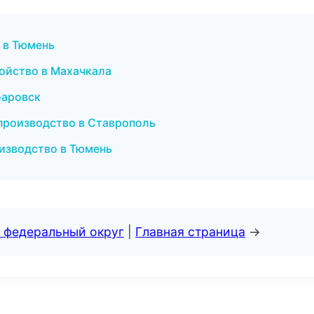
я в Тюмень
ройство в Махачкала
абаровск
 производство в Ставрополь
изводство в Тюмень
 федеральный округ
|
Главная страница
→