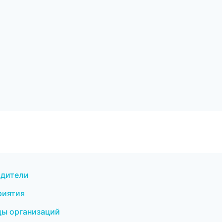
одители
риятия
цы организаций