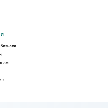
ми
 бизнеса
и
онам
иях