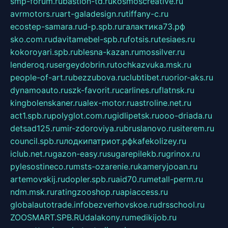
smp-forum.ru
bastion-td.ru
kosmoscreative.ru
avrmotors.ru
art-galadesign.ru
tiffany-c.ru
ecostep-samara.ru
d-p.spb.ru
галактика73.рф
sko.com.ru
davitamebel-spb.ru
fotsis.ru
tesiaes.ru
kokoroyari.spb.ru
blesna-kazan.ru
mossilver.ru
lenderoq.ru
sergeydobrin.ru
tochkazvuka.msk.ru
people-of-art.ru
bezzubova.ru
clubtibet.ru
orior-aks.ru
dynamoauto.ru
szk-favorit.ru
carlines.ru
flatnsk.ru
kingbolenskaner.ru
alex-motor.ru
astroline.net.ru
act1.spb.ru
polyglot.com.ru
gidlipetsk.ru
ooo-driada.ru
detsad125.ru
mir-zdoroviya.ru
bruslanovo.ru
siterem.ru
council.spb.ru
лодкипатриот.рф
kafekolizey.ru
iclub.net.ru
gazon-easy.ru
sugarepilekb.ru
grinox.ru
pylesostineco.ru
msts-ozarenie.ru
kameryjooan.ru
artemovskij.ru
dopler.spb.ru
aid70.ru
metall-perm.ru
ndm.msk.ru
ratingzooshop.ru
apiaccess.ru
globalautotrade.info
bezverhovskoe.ru
drsschool.ru
ZOOSMART.SPB.RU
dalakony.ru
medikijob.ru