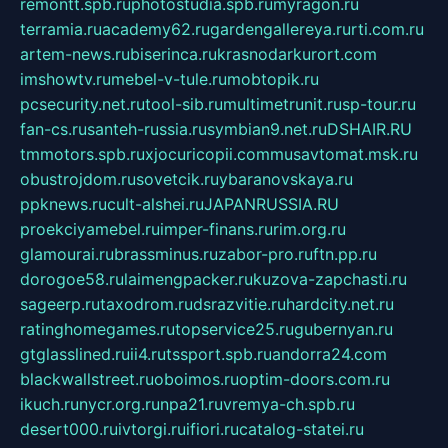
remontt.spb.ru
photostudia.spb.ru
myragon.ru
terramia.ru
academy62.ru
gardengallereya.ru
rti.com.ru
artem-news.ru
biserinca.ru
krasnodarkurort.com
imshowtv.ru
mebel-v-tule.ru
mobtopik.ru
pcsecurity.net.ru
tool-sib.ru
multimetrunit.ru
sp-tour.ru
fan-cs.ru
santeh-russia.ru
symbian9.net.ru
DSHAIR.RU
tmmotors.spb.ru
xjocuricopii.com
musavtomat.msk.ru
obustrojdom.ru
sovetcik.ru
ybaranovskaya.ru
ppknews.ru
cult-alshei.ru
JAPANRUSSIA.RU
proekciyamebel.ru
imper-finans.ru
rim.org.ru
glamourai.ru
brassminus.ru
zabor-pro.ru
ftn.pp.ru
dorogoe58.ru
laimengpacker.ru
kuzova-zapchasti.ru
sageerp.ru
taxodrom.ru
dsrazvitie.ru
hardcity.net.ru
ratinghomegames.ru
topservice25.ru
gubernyan.ru
gtglasslined.ru
ii4.ru
tssport.spb.ru
andorra24.com
blackwallstreet.ru
oboimos.ru
optim-doors.com.ru
ikuch.ru
nycr.org.ru
npa21.ru
vremya-ch.spb.ru
desert000.ru
ivtorgi.ru
ifiori.ru
catalog-statei.ru