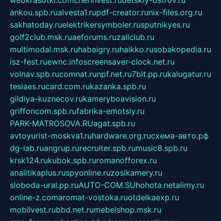
ankou.spb.ru
alvesta1.ru
pdf-creator.ru
nix-files.org.ru
sakhatoday.ru
elektrikersymboler.ru
sputnikyes.ru
golf2club.msk.ru
aeforums.ru
zallclub.ru
multimodal.msk.ru
habaigry.ru
haikko.ru
sobakopedia.ru
isz-fest.ru
ewnc.info
screensaver-clock.net.ru
volnav.spb.ru
comnat.ru
npf.net.ru
7bit.pp.ru
kalugatur.ru
tesiaes.ru
card.com.ru
kazanka.spb.ru
gildiya-kuznecov.ru
kameryboavision.ru
griffoncom.spb.ru
fabrika-emotsiy.ru
PARK-MATROSOVA.RU
agat.spb.ru
avtoyurist-moskva1.ru
hardware.org.ru
схема-авто.рф
dg-lab.ru
angrup.ru
recruiter.spb.ru
music8.spb.ru
krsk124.ru
kubok.spb.ru
romanofforex.ru
analitikaplus.ru
spyonline.ru
zosikamery.ru
sloboda-ural.pp.ru
AUTO-COM.SU
hohota.net
alimy.ru
online-z.com
aromat-vostoka.ru
otdelkaexp.ru
mobilvest.ru
bbd.net.ru
mebelshop.msk.ru