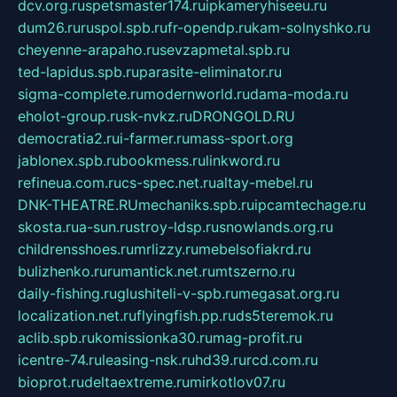
dcv.org.ru
spetsmaster174.ru
ipkameryhiseeu.ru
dum26.ru
ruspol.spb.ru
fr-opendp.ru
kam-solnyshko.ru
cheyenne-arapaho.ru
sevzapmetal.spb.ru
ted-lapidus.spb.ru
parasite-eliminator.ru
sigma-complete.ru
modernworld.ru
dama-moda.ru
eholot-group.ru
sk-nvkz.ru
DRONGOLD.RU
democratia2.ru
i-farmer.ru
mass-sport.org
jablonex.spb.ru
bookmess.ru
linkword.ru
refineua.com.ru
cs-spec.net.ru
altay-mebel.ru
DNK-THEATRE.RU
mechaniks.spb.ru
ipcamtechage.ru
skosta.ru
a-sun.ru
stroy-ldsp.ru
snowlands.org.ru
childrensshoes.ru
mrlizzy.ru
mebelsofiakrd.ru
bulizhenko.ru
rumantick.net.ru
mtszerno.ru
daily-fishing.ru
glushiteli-v-spb.ru
megasat.org.ru
localization.net.ru
flyingfish.pp.ru
ds5teremok.ru
aclib.spb.ru
komissionka30.ru
mag-profit.ru
icentre-74.ru
leasing-nsk.ru
hd39.ru
rcd.com.ru
bioprot.ru
deltaextreme.ru
mirkotlov07.ru