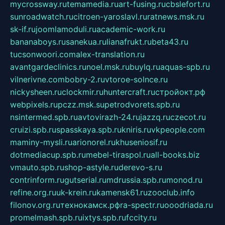
mycrossway.ru
temamedia.ru
art-fusing.ru
cbslefort.ru
sunroadwatch.ru
citroen-yaroslavl.ru
ratnews.msk.ru
sk-if.ru
joomlamoduli.ru
academic-work.ru
bananaboys.ru
sanekua.ru
lianafrukt.ru
beta43.ru
tucsonwoori.com
alex-translation.ru
avantgardeclinics.ru
noel.msk.ru
buylq.ru
aquas-spb.ru
vilnerivne.com
bobry-2.ru
vtoroe-solnce.ru
nickysheen.ru
clockmir.ru
huntercraft.ru
стройокт.рф
webpixels.ru
pczz.msk.su
petrodvorets.spb.ru
nsintermed.spb.ru
avtovirazh-24.ru
jazzq.ru
czecot.ru
cruizi.spb.ru
spasskaya.spb.ru
kniris.ru
vkpeople.com
maminy-mysli.ru
arionorel.ru
khuseniosif.ru
dotmediacup.spb.ru
mebel-tiraspol.ru
all-books.biz
vmauto.spb.ru
shop-astyle.ru
derevo-s.ru
contrinform.ru
gutserial.ru
mdrussia.spb.ru
monod.ru
refine.org.ru
uk-krein.ru
kamensk61.ru
zooclub.info
filonov.org.ru
технокамск.рф
ra-spectr.ru
ooodriada.ru
promelmash.spb.ru
ixtys.spb.ru
fccity.ru