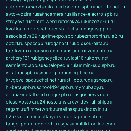
autodoctorservis.ru
kamertondom.spb.ru
net-life.net.ru
avto-vozim.ru
sakhcamera.ru
alliance-electro.spb.ru
stroyavt.ru
controlweb1.ru
tdsak74.ru
kinzozo-ru.ru
kvotka.ru
iron-snab.ru
costa-bella.ru
eugrus.pp.ru
associaciya39.ru
primexpo.spb.ru
bezmorchin.ru
ia2.ru
cpt21.ru
ispecspb.ru
regahost.ru
kolosok-elita.ru
tae-kwon.ru
consrio.com.ru
insiam.ru
avegainfo.ru
archery161.ru
bigencyclica.ru
vlast16.ru
korru.net
sarmiento.spb.su
extelopedia.ru
lammin-suo.spb.ru
iskatour.spb.ru
snpi.org.ru
running-line.ru
krygeva-spa.ru
chel.net.ru
rust-loco.ru
dugshop.ru
hl-beta.spb.ru
school494.spb.ru
mymubaby.ru
epoha-metalband.ru
ngr.spb.ru
rusgosnews.com
dieselvostok.ru
24hostel.msk.ru
w-dev.ru
f-ship.ru
regsmi.ru
filmnetwork.ru
malinasp.ru
kinosvin.ru
h2o-salon.ru
malutkayork.ru
deltaprim.spb.ru
tango-perm.ru
gooddir.ru
sgv.su
multiki-online.com
webkrasotki.com
cherinvest.ru
detskiy-ostrov.ru