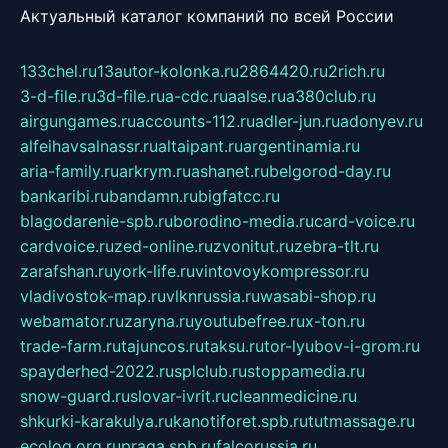
Актуальный каталог компаний по всей России
133chel.ru
13autor-kolonka.ru
2864420.ru
2rich.ru
3-d-file.ru
3d-file.ru
a-cdc.ru
aalse.ru
a380club.ru
airgungames.ru
accounts-112.ru
adler-jun.ru
adonyev.ru
alfeihavsalnassr.ru
altaipant.ru
argentinamia.ru
aria-family.ru
arkrym.ru
ashanet.ru
belgorod-day.ru
bankaribi.ru
bandamn.ru
bigfatcc.ru
blagodarenie-spb.ru
borodino-media.ru
card-voice.ru
cardvoice.ru
zed-online.ru
zvonitut.ru
zebra-tlt.ru
zarafshan.ru
york-life.ru
vintovoykompressor.ru
vladivostok-map.ru
vlknrussia.ru
wasabi-shop.ru
webamator.ru
zaryna.ru
youtubefree.ru
x-ton.ru
trade-farm.ru
tajuncos.ru
taksu.ru
tor-lyubov-i-grom.ru
spayderhed-2022.ru
splclub.ru
stoppamedia.ru
snow-guard.ru
slovar-ivrit.ru
cleanmedicine.ru
shkurki-karakulya.ru
kanotiforet.spb.ru
tutmassage.ru
ecolog.org.ru
praga.spb.ru
falcorussia.ru