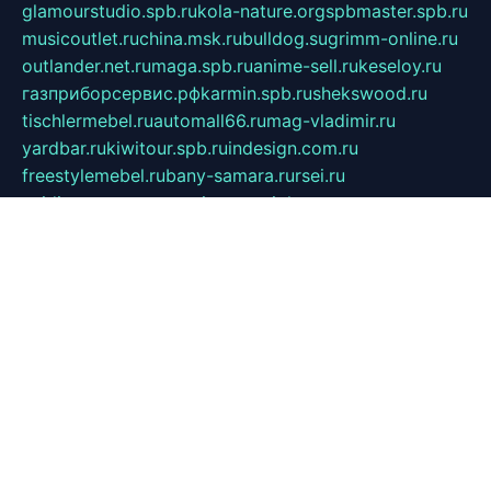
glamourstudio.spb.ru
kola-nature.org
spbmaster.spb.ru
musicoutlet.ru
china.msk.ru
bulldog.su
grimm-online.ru
outlander.net.ru
maga.spb.ru
anime-sell.ru
keseloy.ru
газприборсервис.рф
karmin.spb.ru
shekswood.ru
tischlermebel.ru
automall66.ru
mag-vladimir.ru
yardbar.ru
kiwitour.spb.ru
indesign.com.ru
freestylemebel.ru
bany-samara.ru
rsei.ru
naidisvoyput.ru
mgsn-invest.ru
ipkamerasannce.ru
alicante-house.ru
ibelka74.ru
cozyhouse.info
vlkargalev-studio.ru
700mb.ru
figura-ufa.ru
alina-live.ru
belarusiannews.ru
womenknow.ru
dos-vniimk.ru
sega.net.ru
dv.net.ru
phenomenonsofhistory.com
telesputnik.net.ru
wall.pp.ru
pylesosroidmi.ru
gtc-clan.ru
cligs.ru
bibikazap.ru
popova.org.ru
netwhistler.spb.ru
bellvil.ru
bonzon.ru
iss-vladik.ru
defiparis.net.ru
las-gryzas.ru
amku.ru
electednews.spb.ru
feather.org.ru
spar72.ru
tankiigri.ru
dominus.com.ru
ibtree.ru
sanykool.pp.ru
unixlib.org.ru