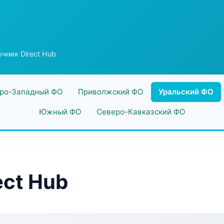
чник Direct Hub
ро-Западный ФО
Приволжский ФО
Уральский ФО
Южный ФО
Северо-Кавказский ФО
ect Hub