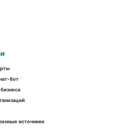
ми
арты
чат-бот
 бизнеса
ганизаций
еренные источники