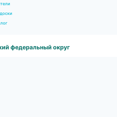
ители
 доски
алог
ский федеральный округ