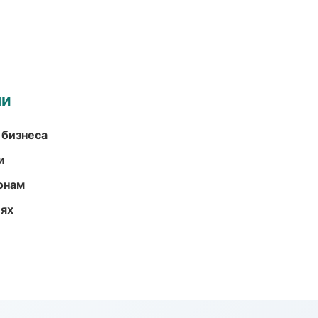
ми
 бизнеса
и
онам
иях