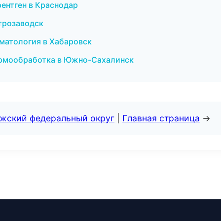
 рентген в Краснодар
етрозаводск
оматология в Хабаровск
термообработка в Южно-Сахалинск
лжский федеральный округ
|
Главная страница
→