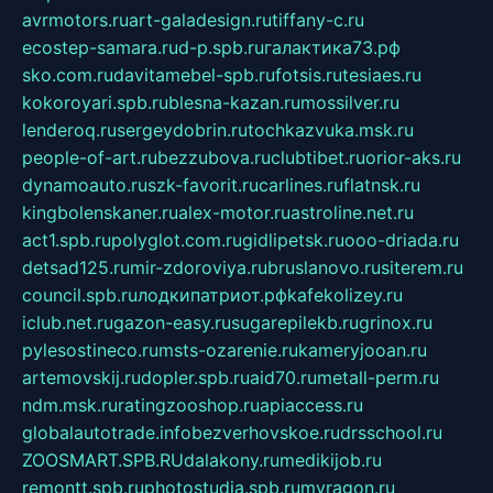
avrmotors.ru
art-galadesign.ru
tiffany-c.ru
ecostep-samara.ru
d-p.spb.ru
галактика73.рф
sko.com.ru
davitamebel-spb.ru
fotsis.ru
tesiaes.ru
kokoroyari.spb.ru
blesna-kazan.ru
mossilver.ru
lenderoq.ru
sergeydobrin.ru
tochkazvuka.msk.ru
people-of-art.ru
bezzubova.ru
clubtibet.ru
orior-aks.ru
dynamoauto.ru
szk-favorit.ru
carlines.ru
flatnsk.ru
kingbolenskaner.ru
alex-motor.ru
astroline.net.ru
act1.spb.ru
polyglot.com.ru
gidlipetsk.ru
ooo-driada.ru
detsad125.ru
mir-zdoroviya.ru
bruslanovo.ru
siterem.ru
council.spb.ru
лодкипатриот.рф
kafekolizey.ru
iclub.net.ru
gazon-easy.ru
sugarepilekb.ru
grinox.ru
pylesostineco.ru
msts-ozarenie.ru
kameryjooan.ru
artemovskij.ru
dopler.spb.ru
aid70.ru
metall-perm.ru
ndm.msk.ru
ratingzooshop.ru
apiaccess.ru
globalautotrade.info
bezverhovskoe.ru
drsschool.ru
ZOOSMART.SPB.RU
dalakony.ru
medikijob.ru
remontt.spb.ru
photostudia.spb.ru
myragon.ru