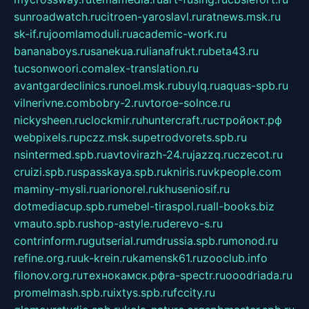
sunroadwatch.ru
citroen-yaroslavl.ru
ratnews.msk.ru
sk-if.ru
joomlamoduli.ru
academic-work.ru
bananaboys.ru
sanekua.ru
lianafrukt.ru
beta43.ru
tucsonwoori.com
alex-translation.ru
avantgardeclinics.ru
noel.msk.ru
buylq.ru
aquas-spb.ru
vilnerivne.com
bobry-2.ru
vtoroe-solnce.ru
nickysheen.ru
clockmir.ru
huntercraft.ru
стройокт.рф
webpixels.ru
pczz.msk.su
petrodvorets.spb.ru
nsintermed.spb.ru
avtovirazh-24.ru
jazzq.ru
czecot.ru
cruizi.spb.ru
spasskaya.spb.ru
kniris.ru
vkpeople.com
maminy-mysli.ru
arionorel.ru
khuseniosif.ru
dotmediacup.spb.ru
mebel-tiraspol.ru
all-books.biz
vmauto.spb.ru
shop-astyle.ru
derevo-s.ru
contrinform.ru
gutserial.ru
mdrussia.spb.ru
monod.ru
refine.org.ru
uk-krein.ru
kamensk61.ru
zooclub.info
filonov.org.ru
технокамск.рф
ra-spectr.ru
ooodriada.ru
promelmash.spb.ru
ixtys.spb.ru
fccity.ru