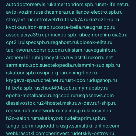
autodoctorservis.ru
kamertondom.spb.ru
net-life.net.ru
avto-vozim.ru
sakhcamera.ru
alliance-electro.spb.ru
stroyavt.ru
controlweb1.ru
tdsak74.ru
kinzozo-ru.ru
kvotka.ru
iron-snab.ru
costa-bella.ru
eugrus.pp.ru
associaciya39.ru
primexpo.spb.ru
bezmorchin.ru
ia2.ru
cpt21.ru
ispecspb.ru
regahost.ru
kolosok-elita.ru
tae-kwon.ru
consrio.com.ru
insiam.ru
avegainfo.ru
archery161.ru
bigencyclica.ru
vlast16.ru
korru.net
sarmiento.spb.su
extelopedia.ru
lammin-suo.spb.ru
iskatour.spb.ru
snpi.org.ru
running-line.ru
krygeva-spa.ru
chel.net.ru
rust-loco.ru
dugshop.ru
hl-beta.spb.ru
school494.spb.ru
mymubaby.ru
epoha-metalband.ru
ngr.spb.ru
rusgosnews.com
dieselvostok.ru
24hostel.msk.ru
w-dev.ru
f-ship.ru
regsmi.ru
filmnetwork.ru
malinasp.ru
kinosvin.ru
h2o-salon.ru
malutkayork.ru
deltaprim.spb.ru
tango-perm.ru
gooddir.ru
sgv.su
multiki-online.com
webkrasotki.com
cherinvest.ru
detskiy-ostrov.ru