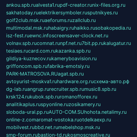
ankou.spb.ru
alvesta1.ru
pdf-creator.ru
nix-files.org.ru
sakhatoday.ru
elektrikersymboler.ru
sputnikyes.ru
golf2club.msk.ru
aeforums.ru
zallclub.ru
multimodal.msk.ru
habaigry.ru
haikko.ru
sobakopedia.ru
isz-fest.ru
ewnc.info
screensaver-clock.net.ru
volnav.spb.ru
comnat.ru
npf.net.ru
7bit.pp.ru
kalugatur.ru
tesiaes.ru
card.com.ru
kazanka.spb.ru
gildiya-kuznecov.ru
kameryboavision.ru
griffoncom.spb.ru
fabrika-emotsiy.ru
PARK-MATROSOVA.RU
agat.spb.ru
avtoyurist-moskva1.ru
hardware.org.ru
схема-авто.рф
dg-lab.ru
angrup.ru
recruiter.spb.ru
music8.spb.ru
krsk124.ru
kubok.spb.ru
romanofforex.ru
analitikaplus.ru
spyonline.ru
zosikamery.ru
sloboda-ural.pp.ru
AUTO-COM.SU
hohota.net
alimy.ru
online-z.com
aromat-vostoka.ru
otdelkaexp.ru
mobilvest.ru
bbd.net.ru
mebelshop.msk.ru
smp-forum.ru
bastion-td.ru
kosmoscreative.ru