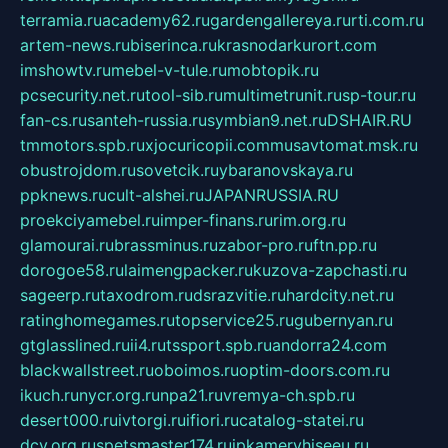
terramia.ru
academy62.ru
gardengallereya.ru
rti.com.ru
artem-news.ru
biserinca.ru
krasnodarkurort.com
imshowtv.ru
mebel-v-tule.ru
mobtopik.ru
pcsecurity.net.ru
tool-sib.ru
multimetrunit.ru
sp-tour.ru
fan-cs.ru
santeh-russia.ru
symbian9.net.ru
DSHAIR.RU
tmmotors.spb.ru
xjocuricopii.com
musavtomat.msk.ru
obustrojdom.ru
sovetcik.ru
ybaranovskaya.ru
ppknews.ru
cult-alshei.ru
JAPANRUSSIA.RU
proekciyamebel.ru
imper-finans.ru
rim.org.ru
glamourai.ru
brassminus.ru
zabor-pro.ru
ftn.pp.ru
dorogoe58.ru
laimengpacker.ru
kuzova-zapchasti.ru
sageerp.ru
taxodrom.ru
dsrazvitie.ru
hardcity.net.ru
ratinghomegames.ru
topservice25.ru
gubernyan.ru
gtglasslined.ru
ii4.ru
tssport.spb.ru
andorra24.com
blackwallstreet.ru
oboimos.ru
optim-doors.com.ru
ikuch.ru
nycr.org.ru
npa21.ru
vremya-ch.spb.ru
desert000.ru
ivtorgi.ru
ifiori.ru
catalog-statei.ru
dcv.org.ru
spetsmaster174.ru
ipkameryhiseeu.ru