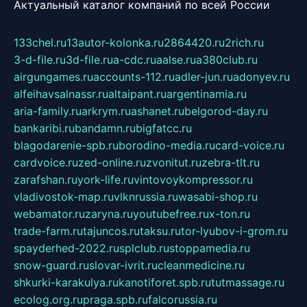
Актуальный каталог компаний по всей России
133chel.ru
13autor-kolonka.ru
2864420.ru
2rich.ru
3-d-file.ru
3d-file.ru
a-cdc.ru
aalse.ru
a380club.ru
airgungames.ru
accounts-112.ru
adler-jun.ru
adonyev.ru
alfeihavsalnassr.ru
altaipant.ru
argentinamia.ru
aria-family.ru
arkrym.ru
ashanet.ru
belgorod-day.ru
bankaribi.ru
bandamn.ru
bigfatcc.ru
blagodarenie-spb.ru
borodino-media.ru
card-voice.ru
cardvoice.ru
zed-online.ru
zvonitut.ru
zebra-tlt.ru
zarafshan.ru
york-life.ru
vintovoykompressor.ru
vladivostok-map.ru
vlknrussia.ru
wasabi-shop.ru
webamator.ru
zaryna.ru
youtubefree.ru
x-ton.ru
trade-farm.ru
tajuncos.ru
taksu.ru
tor-lyubov-i-grom.ru
spayderhed-2022.ru
splclub.ru
stoppamedia.ru
snow-guard.ru
slovar-ivrit.ru
cleanmedicine.ru
shkurki-karakulya.ru
kanotiforet.spb.ru
tutmassage.ru
ecolog.org.ru
praga.spb.ru
falcorussia.ru