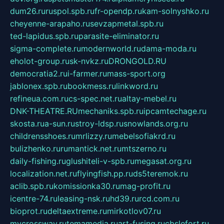
dum26.ru
ruspol.spb.ru
fr-opendp.ru
kam-solnyshko.ru
cheyenne-arapaho.ru
sevzapmetal.spb.ru
ted-lapidus.spb.ru
parasite-eliminator.ru
sigma-complete.ru
modernworld.ru
dama-moda.ru
eholot-group.ru
sk-nvkz.ru
DRONGOLD.RU
democratia2.ru
i-farmer.ru
mass-sport.org
jablonex.spb.ru
bookmess.ru
linkword.ru
refineua.com.ru
cs-spec.net.ru
altay-mebel.ru
DNK-THEATRE.RU
mechaniks.spb.ru
ipcamtechage.ru
skosta.ru
a-sun.ru
stroy-ldsp.ru
snowlands.org.ru
childrensshoes.ru
mrlizzy.ru
mebelsofiakrd.ru
bulizhenko.ru
rumantick.net.ru
mtszerno.ru
daily-fishing.ru
glushiteli-v-spb.ru
megasat.org.ru
localization.net.ru
flyingfish.pp.ru
ds5teremok.ru
aclib.spb.ru
komissionka30.ru
mag-profit.ru
icentre-74.ru
leasing-nsk.ru
hd39.ru
rcd.com.ru
bioprot.ru
deltaextreme.ru
mirkotlov07.ru
mycrossway.ru
temamedia.ru
art-fusing.ru
cbslefort.ru