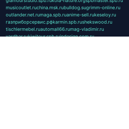
glamourstudio.spb.ru
kola-nature.org
spbmaster.spb.ru
musicoutlet.ru
china.msk.ru
bulldog.su
grimm-online.ru
outlander.net.ru
maga.spb.ru
anime-sell.ru
keseloy.ru
газприборсервис.рф
karmin.spb.ru
shekswood.ru
tischlermebel.ru
automall66.ru
mag-vladimir.ru
yardbar.ru
kiwitour.spb.ru
indesign.com.ru
freestylemebel.ru
bany-samara.ru
rsei.ru
naidisvoyput.ru
mgsn-invest.ru
ipkamerasannce.ru
alicante-house.ru
ibelka74.ru
cozyhouse.info
vlkargalev-studio.ru
700mb.ru
figura-ufa.ru
alina-live.ru
belarusiannews.ru
womenknow.ru
dos-vniimk.ru
sega.net.ru
dv.net.ru
phenomenonsofhistory.com
telesputnik.net.ru
wall.pp.ru
pylesosroidmi.ru
gtc-clan.ru
cligs.ru
bibikazap.ru
popova.org.ru
netwhistler.spb.ru
bellvil.ru
bonzon.ru
iss-vladik.ru
defiparis.net.ru
las-gryzas.ru
amku.ru
electednews.spb.ru
feather.org.ru
spar72.ru
tankiigri.ru
dominus.com.ru
ibtree.ru
sanykool.pp.ru
unixlib.org.ru