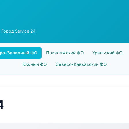
 Город Service 24
ро-Западный ФО
Приволжский ФО
Уральский ФО
Южный ФО
Северо-Кавказский ФО
4