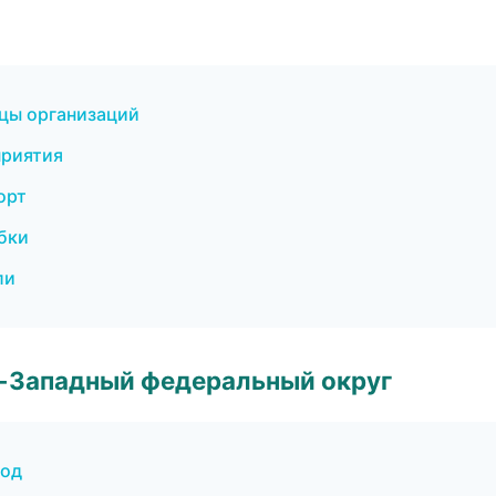
цы организаций
приятия
орт
обки
ли
о-Западный федеральный округ
род