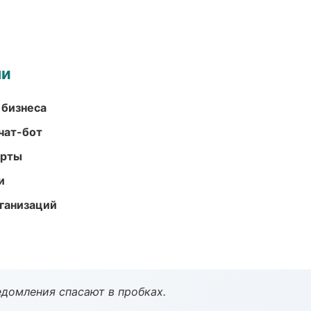
ми
 бизнеса
чат-бот
арты
и
ганизаций
домления спасают в пробках.