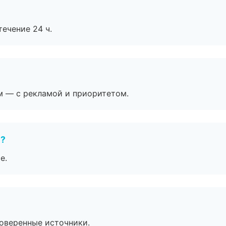
течение 24 ч.
м — с рекламой и приоритетом.
е?
е.
роверенные источники.