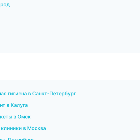
ород
ная гигиена в Санкт-Петербург
нт в Калуга
екеты в Омск
 клиники в Москва
нкт-Петербург