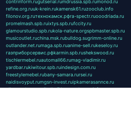
contrinform.ru
gutserial.ru
mdrussia.spb.ru
monod.ru
refine.org.ru
uk-krein.ru
kamensk61.ru
zooclub.info
filonov.org.ru
технокамск.рф
ra-spectr.ru
ooodriada.ru
promelmash.spb.ru
ixtys.spb.ru
fccity.ru
glamourstudio.spb.ru
kola-nature.org
spbmaster.spb.ru
musicoutlet.ru
china.msk.ru
bulldog.su
grimm-online.ru
outlander.net.ru
maga.spb.ru
anime-sell.ru
keseloy.ru
газприборсервис.рф
karmin.spb.ru
shekswood.ru
tischlermebel.ru
automall66.ru
mag-vladimir.ru
yardbar.ru
kiwitour.spb.ru
indesign.com.ru
freestylemebel.ru
bany-samara.ru
rsei.ru
naidisvoyput.ru
mgsn-invest.ru
ipkamerasannce.ru
alicante-house.ru
ibelka74.ru
cozyhouse.info
vlkargalev-studio.ru
700mb.ru
figura-ufa.ru
alina-live.ru
belarusiannews.ru
womenknow.ru
dos-vniimk.ru
sega.net.ru
dv.net.ru
phenomenonsofhistory.com
telesputnik.net.ru
wall.pp.ru
pylesosroidmi.ru
gtc-clan.ru
cligs.ru
bibikazap.ru
popova.org.ru