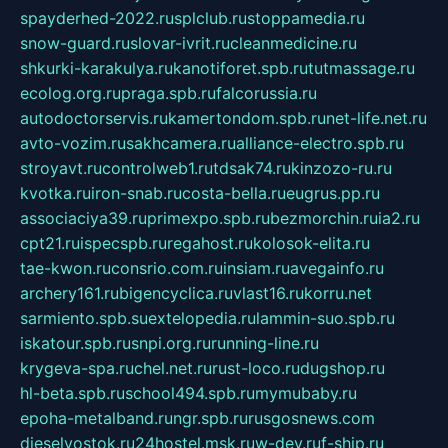
spayderhed-2022.ru
splclub.ru
stoppamedia.ru
snow-guard.ru
slovar-ivrit.ru
cleanmedicine.ru
shkurki-karakulya.ru
kanotiforet.spb.ru
tutmassage.ru
ecolog.org.ru
praga.spb.ru
falcorussia.ru
autodoctorservis.ru
kamertondom.spb.ru
net-life.net.ru
avto-vozim.ru
sakhcamera.ru
alliance-electro.spb.ru
stroyavt.ru
controlweb1.ru
tdsak74.ru
kinzozo-ru.ru
kvotka.ru
iron-snab.ru
costa-bella.ru
eugrus.pp.ru
associaciya39.ru
primexpo.spb.ru
bezmorchin.ru
ia2.ru
cpt21.ru
ispecspb.ru
regahost.ru
kolosok-elita.ru
tae-kwon.ru
consrio.com.ru
insiam.ru
avegainfo.ru
archery161.ru
bigencyclica.ru
vlast16.ru
korru.net
sarmiento.spb.su
extelopedia.ru
lammin-suo.spb.ru
iskatour.spb.ru
snpi.org.ru
running-line.ru
krygeva-spa.ru
chel.net.ru
rust-loco.ru
dugshop.ru
hl-beta.spb.ru
school494.spb.ru
mymubaby.ru
epoha-metalband.ru
ngr.spb.ru
rusgosnews.com
dieselvostok.ru
24hostel.msk.ru
w-dev.ru
f-ship.ru