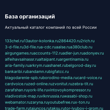
База организаций
Актуальный каталог компаний по всей России
133chel.ru
13autor-kolonka.ru
2864420.ru
2rich.ru
3-d-file.ru
3d-file.ru
a-cdc.ru
aalse.ru
a380club.ru
airgungames.ru
accounts-112.ru
adler-jun.ru
adonyev.ru
alfeihavsalnassr.ru
altaipant.ru
argentinamia.ru
aria-family.ru
arkrym.ru
ashanet.ru
belgorod-day.ru
bankaribi.ru
bandamn.ru
bigfatcc.ru
blagodarenie-spb.ru
borodino-media.ru
card-voice.ru
cardvoice.ru
zed-online.ru
zvonitut.ru
zebra-tlt.ru
zarafshan.ru
york-life.ru
vintovoykompressor.ru
vladivostok-map.ru
vlknrussia.ru
wasabi-shop.ru
webamator.ru
zaryna.ru
youtubefree.ru
x-ton.ru
trade-farm.ru
tajuncos.ru
taksu.ru
tor-lyubov-i-grom.ru