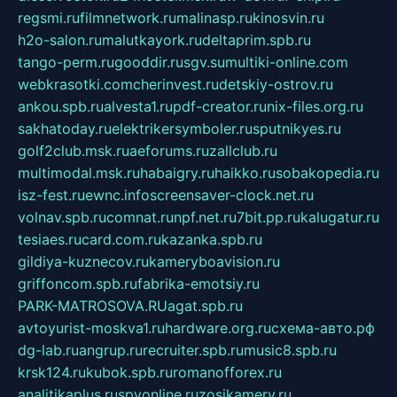
regsmi.ru
filmnetwork.ru
malinasp.ru
kinosvin.ru
h2o-salon.ru
malutkayork.ru
deltaprim.spb.ru
tango-perm.ru
gooddir.ru
sgv.su
multiki-online.com
webkrasotki.com
cherinvest.ru
detskiy-ostrov.ru
ankou.spb.ru
alvesta1.ru
pdf-creator.ru
nix-files.org.ru
sakhatoday.ru
elektrikersymboler.ru
sputnikyes.ru
golf2club.msk.ru
aeforums.ru
zallclub.ru
multimodal.msk.ru
habaigry.ru
haikko.ru
sobakopedia.ru
isz-fest.ru
ewnc.info
screensaver-clock.net.ru
volnav.spb.ru
comnat.ru
npf.net.ru
7bit.pp.ru
kalugatur.ru
tesiaes.ru
card.com.ru
kazanka.spb.ru
gildiya-kuznecov.ru
kameryboavision.ru
griffoncom.spb.ru
fabrika-emotsiy.ru
PARK-MATROSOVA.RU
agat.spb.ru
avtoyurist-moskva1.ru
hardware.org.ru
схема-авто.рф
dg-lab.ru
angrup.ru
recruiter.spb.ru
music8.spb.ru
krsk124.ru
kubok.spb.ru
romanofforex.ru
analitikaplus.ru
spyonline.ru
zosikamery.ru