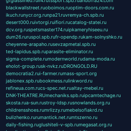
gtglasslined.ru
ii4.ru
tssport.spb.ru
andorra24.com
blackwallstreet.ru
oboimos.ru
optim-doors.com.ru
ikuch.ru
nycr.org.ru
npa21.ru
vremya-ch.spb.ru
desert000.ru
ivtorgi.ru
ifiori.ru
catalog-statei.ru
dcv.org.ru
spetsmaster174.ru
ipkameryhiseeu.ru
dum26.ru
ruspol.spb.ru
fr-opendp.ru
kam-solnyshko.ru
cheyenne-arapaho.ru
sevzapmetal.spb.ru
ted-lapidus.spb.ru
parasite-eliminator.ru
sigma-complete.ru
modernworld.ru
dama-moda.ru
eholot-group.ru
sk-nvkz.ru
DRONGOLD.RU
democratia2.ru
i-farmer.ru
mass-sport.org
jablonex.spb.ru
bookmess.ru
linkword.ru
refineua.com.ru
cs-spec.net.ru
altay-mebel.ru
DNK-THEATRE.RU
mechaniks.spb.ru
ipcamtechage.ru
skosta.ru
a-sun.ru
stroy-ldsp.ru
snowlands.org.ru
childrensshoes.ru
mrlizzy.ru
mebelsofiakrd.ru
bulizhenko.ru
rumantick.net.ru
mtszerno.ru
daily-fishing.ru
glushiteli-v-spb.ru
megasat.org.ru