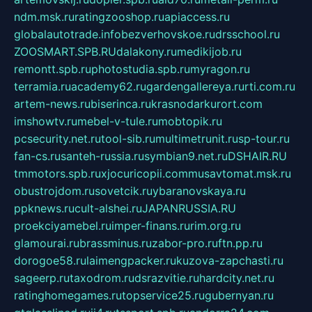
ndm.msk.ru
ratingzooshop.ru
apiaccess.ru
globalautotrade.info
bezverhovskoe.ru
drsschool.ru
ZOOSMART.SPB.RU
dalakony.ru
medikijob.ru
remontt.spb.ru
photostudia.spb.ru
myragon.ru
terramia.ru
academy62.ru
gardengallereya.ru
rti.com.ru
artem-news.ru
biserinca.ru
krasnodarkurort.com
imshowtv.ru
mebel-v-tule.ru
mobtopik.ru
pcsecurity.net.ru
tool-sib.ru
multimetrunit.ru
sp-tour.ru
fan-cs.ru
santeh-russia.ru
symbian9.net.ru
DSHAIR.RU
tmmotors.spb.ru
xjocuricopii.com
musavtomat.msk.ru
obustrojdom.ru
sovetcik.ru
ybaranovskaya.ru
ppknews.ru
cult-alshei.ru
JAPANRUSSIA.RU
proekciyamebel.ru
imper-finans.ru
rim.org.ru
glamourai.ru
brassminus.ru
zabor-pro.ru
ftn.pp.ru
dorogoe58.ru
laimengpacker.ru
kuzova-zapchasti.ru
sageerp.ru
taxodrom.ru
dsrazvitie.ru
hardcity.net.ru
ratinghomegames.ru
topservice25.ru
gubernyan.ru