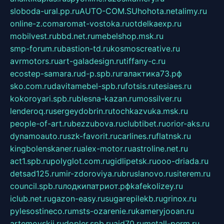
sloboda-ural.pp.ru
AUTO-COM.SU
hohota.net
alimy.ru
online-z.com
aromat-vostoka.ru
otdelkaexp.ru
mobilvest.ru
bbd.net.ru
mebelshop.msk.ru
smp-forum.ru
bastion-td.ru
kosmoscreative.ru
avrmotors.ru
art-galadesign.ru
tiffany-c.ru
ecostep-samara.ru
d-p.spb.ru
галактика73.рф
sko.com.ru
davitamebel-spb.ru
fotsis.ru
tesiaes.ru
kokoroyari.spb.ru
blesna-kazan.ru
mossilver.ru
lenderoq.ru
sergeydobrin.ru
tochkazvuka.msk.ru
people-of-art.ru
bezzubova.ru
clubtibet.ru
orior-aks.ru
dynamoauto.ru
szk-favorit.ru
carlines.ru
flatnsk.ru
kingbolenskaner.ru
alex-motor.ru
astroline.net.ru
act1.spb.ru
polyglot.com.ru
gidlipetsk.ru
ooo-driada.ru
detsad125.ru
mir-zdoroviya.ru
bruslanovo.ru
siterem.ru
council.spb.ru
лодкипатриот.рф
kafekolizey.ru
iclub.net.ru
gazon-easy.ru
sugarepilekb.ru
grinox.ru
pylesostineco.ru
msts-ozarenie.ru
kameryjooan.ru
artemovskij.ru
dopler.spb.ru
aid70.ru
metall-perm.ru