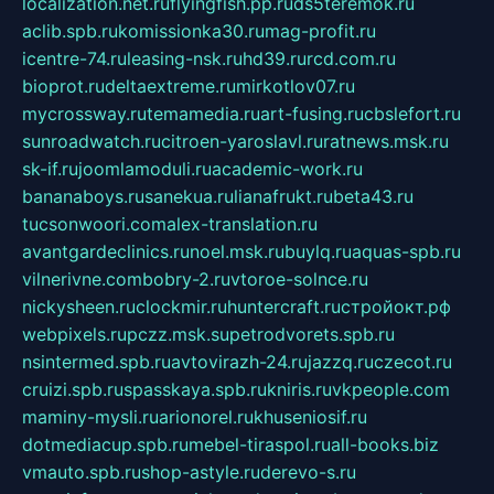
localization.net.ru
flyingfish.pp.ru
ds5teremok.ru
aclib.spb.ru
komissionka30.ru
mag-profit.ru
icentre-74.ru
leasing-nsk.ru
hd39.ru
rcd.com.ru
bioprot.ru
deltaextreme.ru
mirkotlov07.ru
mycrossway.ru
temamedia.ru
art-fusing.ru
cbslefort.ru
sunroadwatch.ru
citroen-yaroslavl.ru
ratnews.msk.ru
sk-if.ru
joomlamoduli.ru
academic-work.ru
bananaboys.ru
sanekua.ru
lianafrukt.ru
beta43.ru
tucsonwoori.com
alex-translation.ru
avantgardeclinics.ru
noel.msk.ru
buylq.ru
aquas-spb.ru
vilnerivne.com
bobry-2.ru
vtoroe-solnce.ru
nickysheen.ru
clockmir.ru
huntercraft.ru
стройокт.рф
webpixels.ru
pczz.msk.su
petrodvorets.spb.ru
nsintermed.spb.ru
avtovirazh-24.ru
jazzq.ru
czecot.ru
cruizi.spb.ru
spasskaya.spb.ru
kniris.ru
vkpeople.com
maminy-mysli.ru
arionorel.ru
khuseniosif.ru
dotmediacup.spb.ru
mebel-tiraspol.ru
all-books.biz
vmauto.spb.ru
shop-astyle.ru
derevo-s.ru