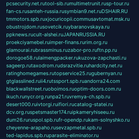
pcsecurity.net.ru
tool-sib.ru
multimetrunit.ru
sp-tour.ru
fan-cs.ru
santeh-russia.ru
symbian9.net.ru
DSHAIR.RU
tmmotors.spb.ru
xjocuricopii.com
musavtomat.msk.ru
obustrojdom.ru
sovetcik.ru
ybaranovskaya.ru
ppknews.ru
cult-alshei.ru
JAPANRUSSIA.RU
proekciyamebel.ru
imper-finans.ru
rim.org.ru
glamourai.ru
brassminus.ru
zabor-pro.ru
ftn.pp.ru
dorogoe58.ru
laimengpacker.ru
kuzova-zapchasti.ru
sageerp.ru
taxodrom.ru
dsrazvitie.ru
hardcity.net.ru
ratinghomegames.ru
topservice25.ru
gubernyan.ru
gtglasslined.ru
ii4.ru
tssport.spb.ru
andorra24.com
blackwallstreet.ru
oboimos.ru
optim-doors.com.ru
ikuch.ru
nycr.org.ru
npa21.ru
vremya-ch.spb.ru
desert000.ru
ivtorgi.ru
ifiori.ru
catalog-statei.ru
dcv.org.ru
spetsmaster174.ru
ipkameryhiseeu.ru
dum26.ru
ruspol.spb.ru
fr-opendp.ru
kam-solnyshko.ru
cheyenne-arapaho.ru
sevzapmetal.spb.ru
ted-lapidus.spb.ru
parasite-eliminator.ru