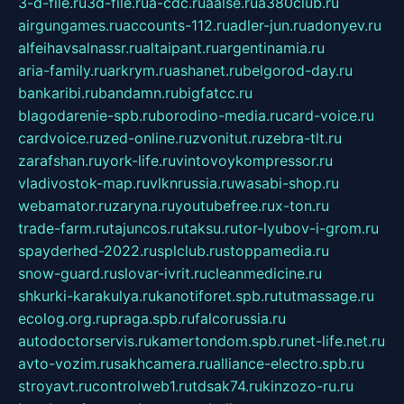
3-d-file.ru
3d-file.ru
a-cdc.ru
aalse.ru
a380club.ru
airgungames.ru
accounts-112.ru
adler-jun.ru
adonyev.ru
alfeihavsalnassr.ru
altaipant.ru
argentinamia.ru
aria-family.ru
arkrym.ru
ashanet.ru
belgorod-day.ru
bankaribi.ru
bandamn.ru
bigfatcc.ru
blagodarenie-spb.ru
borodino-media.ru
card-voice.ru
cardvoice.ru
zed-online.ru
zvonitut.ru
zebra-tlt.ru
zarafshan.ru
york-life.ru
vintovoykompressor.ru
vladivostok-map.ru
vlknrussia.ru
wasabi-shop.ru
webamator.ru
zaryna.ru
youtubefree.ru
x-ton.ru
trade-farm.ru
tajuncos.ru
taksu.ru
tor-lyubov-i-grom.ru
spayderhed-2022.ru
splclub.ru
stoppamedia.ru
snow-guard.ru
slovar-ivrit.ru
cleanmedicine.ru
shkurki-karakulya.ru
kanotiforet.spb.ru
tutmassage.ru
ecolog.org.ru
praga.spb.ru
falcorussia.ru
autodoctorservis.ru
kamertondom.spb.ru
net-life.net.ru
avto-vozim.ru
sakhcamera.ru
alliance-electro.spb.ru
stroyavt.ru
controlweb1.ru
tdsak74.ru
kinzozo-ru.ru