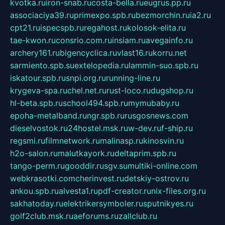
kvotka.ru
iron-snab.ru
costa-bella.ru
eugrus.pp.ru
associaciya39.ru
primexpo.spb.ru
bezmorchin.ru
ia2.ru
cpt21.ru
ispecspb.ru
regahost.ru
kolosok-elita.ru
tae-kwon.ru
consrio.com.ru
insiam.ru
avegainfo.ru
archery161.ru
bigencyclica.ru
vlast16.ru
korru.net
sarmiento.spb.su
extelopedia.ru
lammin-suo.spb.ru
iskatour.spb.ru
snpi.org.ru
running-line.ru
krygeva-spa.ru
chel.net.ru
rust-loco.ru
dugshop.ru
hl-beta.spb.ru
school494.spb.ru
mymubaby.ru
epoha-metalband.ru
ngr.spb.ru
rusgosnews.com
dieselvostok.ru
24hostel.msk.ru
w-dev.ru
f-ship.ru
regsmi.ru
filmnetwork.ru
malinasp.ru
kinosvin.ru
h2o-salon.ru
malutkayork.ru
deltaprim.spb.ru
tango-perm.ru
gooddir.ru
sgv.su
multiki-online.com
webkrasotki.com
cherinvest.ru
detskiy-ostrov.ru
ankou.spb.ru
alvesta1.ru
pdf-creator.ru
nix-files.org.ru
sakhatoday.ru
elektrikersymboler.ru
sputnikyes.ru
golf2club.msk.ru
aeforums.ru
zallclub.ru