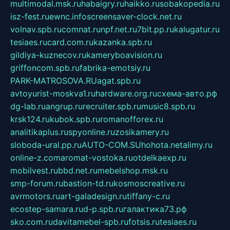
multimodal.msk.ru
habaigry.ru
haikko.ru
sobakopedia.ru
isz-fest.ru
ewnc.info
screensaver-clock.net.ru
volnav.spb.ru
comnat.ru
npf.net.ru
7bit.pp.ru
kalugatur.ru
tesiaes.ru
card.com.ru
kazanka.spb.ru
gildiya-kuznecov.ru
kameryboavision.ru
griffoncom.spb.ru
fabrika-emotsiy.ru
PARK-MATROSOVA.RU
agat.spb.ru
avtoyurist-moskva1.ru
hardware.org.ru
схема-авто.рф
dg-lab.ru
angrup.ru
recruiter.spb.ru
music8.spb.ru
krsk124.ru
kubok.spb.ru
romanofforex.ru
analitikaplus.ru
spyonline.ru
zosikamery.ru
sloboda-ural.pp.ru
AUTO-COM.SU
hohota.net
alimy.ru
online-z.com
aromat-vostoka.ru
otdelkaexp.ru
mobilvest.ru
bbd.net.ru
mebelshop.msk.ru
smp-forum.ru
bastion-td.ru
kosmoscreative.ru
avrmotors.ru
art-galadesign.ru
tiffany-c.ru
ecostep-samara.ru
d-p.spb.ru
галактика73.рф
sko.com.ru
davitamebel-spb.ru
fotsis.ru
tesiaes.ru