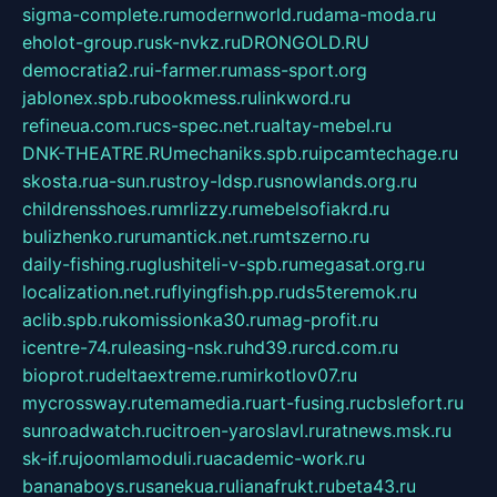
sigma-complete.ru
modernworld.ru
dama-moda.ru
eholot-group.ru
sk-nvkz.ru
DRONGOLD.RU
democratia2.ru
i-farmer.ru
mass-sport.org
jablonex.spb.ru
bookmess.ru
linkword.ru
refineua.com.ru
cs-spec.net.ru
altay-mebel.ru
DNK-THEATRE.RU
mechaniks.spb.ru
ipcamtechage.ru
skosta.ru
a-sun.ru
stroy-ldsp.ru
snowlands.org.ru
childrensshoes.ru
mrlizzy.ru
mebelsofiakrd.ru
bulizhenko.ru
rumantick.net.ru
mtszerno.ru
daily-fishing.ru
glushiteli-v-spb.ru
megasat.org.ru
localization.net.ru
flyingfish.pp.ru
ds5teremok.ru
aclib.spb.ru
komissionka30.ru
mag-profit.ru
icentre-74.ru
leasing-nsk.ru
hd39.ru
rcd.com.ru
bioprot.ru
deltaextreme.ru
mirkotlov07.ru
mycrossway.ru
temamedia.ru
art-fusing.ru
cbslefort.ru
sunroadwatch.ru
citroen-yaroslavl.ru
ratnews.msk.ru
sk-if.ru
joomlamoduli.ru
academic-work.ru
bananaboys.ru
sanekua.ru
lianafrukt.ru
beta43.ru