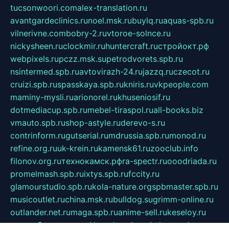
tucsonwoori.com
alex-translation.ru
avantgardeclinics.ru
noel.msk.ru
buylq.ru
aquas-spb.ru
vilnerivne.com
bobry-2.ru
vtoroe-solnce.ru
nickysheen.ru
clockmir.ru
huntercraft.ru
стройокт.рф
webpixels.ru
pczz.msk.su
petrodvorets.spb.ru
nsintermed.spb.ru
avtovirazh-24.ru
jazzq.ru
czecot.ru
cruizi.spb.ru
spasskaya.spb.ru
kniris.ru
vkpeople.com
maminy-mysli.ru
arionorel.ru
khuseniosif.ru
dotmediacup.spb.ru
mebel-tiraspol.ru
all-books.biz
vmauto.spb.ru
shop-astyle.ru
derevo-s.ru
contrinform.ru
gutserial.ru
mdrussia.spb.ru
monod.ru
refine.org.ru
uk-krein.ru
kamensk61.ru
zooclub.info
filonov.org.ru
технокамск.рф
ra-spectr.ru
ooodriada.ru
promelmash.spb.ru
ixtys.spb.ru
fccity.ru
glamourstudio.spb.ru
kola-nature.org
spbmaster.spb.ru
musicoutlet.ru
china.msk.ru
bulldog.su
grimm-online.ru
outlander.net.ru
maga.spb.ru
anime-sell.ru
keseloy.ru
газприборсервис.рф
karmin.spb.ru
shekswood.ru