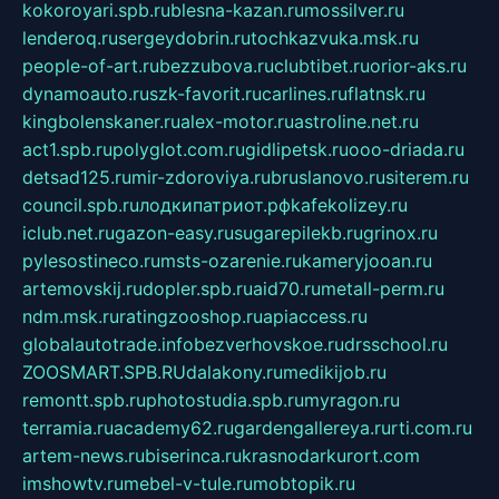
kokoroyari.spb.ru
blesna-kazan.ru
mossilver.ru
lenderoq.ru
sergeydobrin.ru
tochkazvuka.msk.ru
people-of-art.ru
bezzubova.ru
clubtibet.ru
orior-aks.ru
dynamoauto.ru
szk-favorit.ru
carlines.ru
flatnsk.ru
kingbolenskaner.ru
alex-motor.ru
astroline.net.ru
act1.spb.ru
polyglot.com.ru
gidlipetsk.ru
ooo-driada.ru
detsad125.ru
mir-zdoroviya.ru
bruslanovo.ru
siterem.ru
council.spb.ru
лодкипатриот.рф
kafekolizey.ru
iclub.net.ru
gazon-easy.ru
sugarepilekb.ru
grinox.ru
pylesostineco.ru
msts-ozarenie.ru
kameryjooan.ru
artemovskij.ru
dopler.spb.ru
aid70.ru
metall-perm.ru
ndm.msk.ru
ratingzooshop.ru
apiaccess.ru
globalautotrade.info
bezverhovskoe.ru
drsschool.ru
ZOOSMART.SPB.RU
dalakony.ru
medikijob.ru
remontt.spb.ru
photostudia.spb.ru
myragon.ru
terramia.ru
academy62.ru
gardengallereya.ru
rti.com.ru
artem-news.ru
biserinca.ru
krasnodarkurort.com
imshowtv.ru
mebel-v-tule.ru
mobtopik.ru