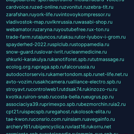
cardvoice.ru
zed-online.ru
zvonitut.ru
zebra-tlt.ru
zarafshan.ru
york-life.ru
vintovoykompressor.ru
vladivostok-map.ru
vlknrussia.ru
wasabi-shop.ru
webamator.ru
zaryna.ru
youtubefree.ru
x-ton.ru
trade-farm.ru
tajuncos.ru
taksu.ru
tor-lyubov-i-grom.ru
spayderhed-2022.ru
splclub.ru
stoppamedia.ru
snow-guard.ru
slovar-ivrit.ru
cleanmedicine.ru
shkurki-karakulya.ru
kanotiforet.spb.ru
tutmassage.ru
ecolog.org.ru
praga.spb.ru
falcorussia.ru
autodoctorservis.ru
kamertondom.spb.ru
net-life.net.ru
avto-vozim.ru
sakhcamera.ru
alliance-electro.spb.ru
stroyavt.ru
controlweb1.ru
tdsak74.ru
kinzozo-ru.ru
kvotka.ru
iron-snab.ru
costa-bella.ru
eugrus.pp.ru
associaciya39.ru
primexpo.spb.ru
bezmorchin.ru
ia2.ru
cpt21.ru
ispecspb.ru
regahost.ru
kolosok-elita.ru
tae-kwon.ru
consrio.com.ru
insiam.ru
avegainfo.ru
archery161.ru
bigencyclica.ru
vlast16.ru
korru.net
sarmiento.spb.su
extelopedia.ru
lammin-suo.spb.ru