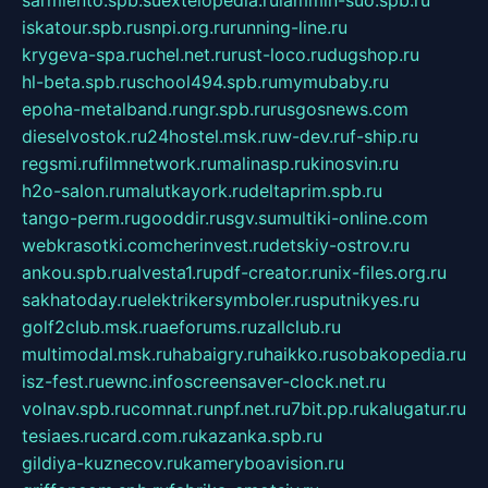
iskatour.spb.ru
snpi.org.ru
running-line.ru
krygeva-spa.ru
chel.net.ru
rust-loco.ru
dugshop.ru
hl-beta.spb.ru
school494.spb.ru
mymubaby.ru
epoha-metalband.ru
ngr.spb.ru
rusgosnews.com
dieselvostok.ru
24hostel.msk.ru
w-dev.ru
f-ship.ru
regsmi.ru
filmnetwork.ru
malinasp.ru
kinosvin.ru
h2o-salon.ru
malutkayork.ru
deltaprim.spb.ru
tango-perm.ru
gooddir.ru
sgv.su
multiki-online.com
webkrasotki.com
cherinvest.ru
detskiy-ostrov.ru
ankou.spb.ru
alvesta1.ru
pdf-creator.ru
nix-files.org.ru
sakhatoday.ru
elektrikersymboler.ru
sputnikyes.ru
golf2club.msk.ru
aeforums.ru
zallclub.ru
multimodal.msk.ru
habaigry.ru
haikko.ru
sobakopedia.ru
isz-fest.ru
ewnc.info
screensaver-clock.net.ru
volnav.spb.ru
comnat.ru
npf.net.ru
7bit.pp.ru
kalugatur.ru
tesiaes.ru
card.com.ru
kazanka.spb.ru
gildiya-kuznecov.ru
kameryboavision.ru