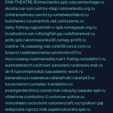
DNK-THEATRE.RU
mechaniks.spb.ru
ipcamtechage.ru
skosta.ru
a-sun.ru
stroy-ldsp.ru
snowlands.org.ru
childrensshoes.ru
mrlizzy.ru
mebelsofiakrd.ru
bulizhenko.ru
rumantick.net.ru
mtszerno.ru
daily-fishing.ru
glushiteli-v-spb.ru
megasat.org.ru
localization.net.ru
flyingfish.pp.ru
ds5teremok.ru
aclib.spb.ru
komissionka30.ru
mag-profit.ru
icentre-74.ru
leasing-nsk.ru
hd39.ru
rcd.com.ru
bioprot.ru
deltaextreme.ru
mirkotlov07.ru
mycrossway.ru
temamedia.ru
art-fusing.ru
cbslefort.ru
sunroadwatch.ru
citroen-yaroslavl.ru
ratnews.msk.ru
sk-if.ru
joomlamoduli.ru
academic-work.ru
bananaboys.ru
sanekua.ru
lianafrukt.ru
beta43.ru
tucsonwoori.com
alex-translation.ru
avantgardeclinics.ru
noel.msk.ru
buylq.ru
aquas-spb.ru
vilnerivne.com
bobry-2.ru
vtoroe-solnce.ru
nickysheen.ru
clockmir.ru
huntercraft.ru
стройокт.рф
webpixels.ru
pczz.msk.su
petrodvorets.spb.ru