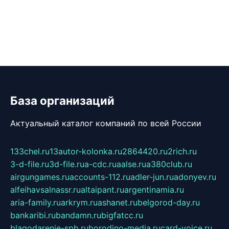
База организаций
Актуальный каталог компаний по всей России
133chel.ru
13autor-kolonka.ru
2864420.ru
2rich.ru
3-d-file.ru
3d-file.ru
a-cdc.ru
aalse.ru
a380club.ru
airgungames.ru
accounts-112.ru
adler-jun.ru
adonyev.ru
alfeihavsalnassr.ru
altaipant.ru
argentinamia.ru
aria-family.ru
arkrym.ru
ashanet.ru
belgorod-day.ru
bankaribi.ru
bandamn.ru
bigfatcc.ru
blagodarenie-spb.ru
borodino-media.ru
card-voice.ru