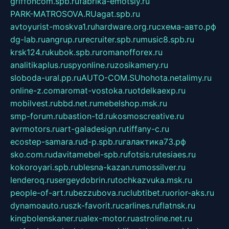
griffoncom.spb.ru
fabrika-emotsiy.ru
PARK-MATROSOVA.RU
agat.spb.ru
avtoyurist-moskva1.ru
hardware.org.ru
схема-авто.рф
dg-lab.ru
angrup.ru
recruiter.spb.ru
music8.spb.ru
krsk124.ru
kubok.spb.ru
romanofforex.ru
analitikaplus.ru
spyonline.ru
zosikamery.ru
sloboda-ural.pp.ru
AUTO-COM.SU
hohota.net
alimy.ru
online-z.com
aromat-vostoka.ru
otdelkaexp.ru
mobilvest.ru
bbd.net.ru
mebelshop.msk.ru
smp-forum.ru
bastion-td.ru
kosmoscreative.ru
avrmotors.ru
art-galadesign.ru
tiffany-c.ru
ecostep-samara.ru
d-p.spb.ru
галактика73.рф
sko.com.ru
davitamebel-spb.ru
fotsis.ru
tesiaes.ru
kokoroyari.spb.ru
blesna-kazan.ru
mossilver.ru
lenderoq.ru
sergeydobrin.ru
tochkazvuka.msk.ru
people-of-art.ru
bezzubova.ru
clubtibet.ru
orior-aks.ru
dynamoauto.ru
szk-favorit.ru
carlines.ru
flatnsk.ru
kingbolenskaner.ru
alex-motor.ru
astroline.net.ru