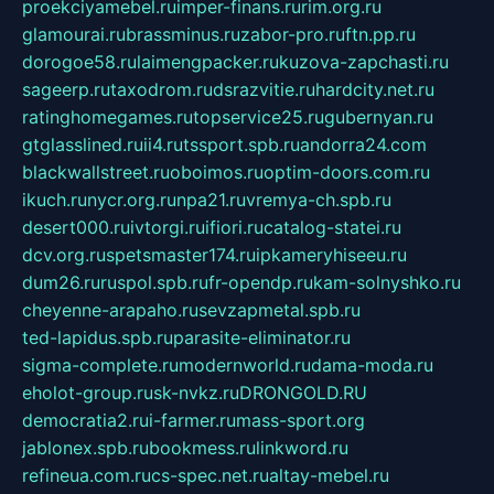
proekciyamebel.ru
imper-finans.ru
rim.org.ru
glamourai.ru
brassminus.ru
zabor-pro.ru
ftn.pp.ru
dorogoe58.ru
laimengpacker.ru
kuzova-zapchasti.ru
sageerp.ru
taxodrom.ru
dsrazvitie.ru
hardcity.net.ru
ratinghomegames.ru
topservice25.ru
gubernyan.ru
gtglasslined.ru
ii4.ru
tssport.spb.ru
andorra24.com
blackwallstreet.ru
oboimos.ru
optim-doors.com.ru
ikuch.ru
nycr.org.ru
npa21.ru
vremya-ch.spb.ru
desert000.ru
ivtorgi.ru
ifiori.ru
catalog-statei.ru
dcv.org.ru
spetsmaster174.ru
ipkameryhiseeu.ru
dum26.ru
ruspol.spb.ru
fr-opendp.ru
kam-solnyshko.ru
cheyenne-arapaho.ru
sevzapmetal.spb.ru
ted-lapidus.spb.ru
parasite-eliminator.ru
sigma-complete.ru
modernworld.ru
dama-moda.ru
eholot-group.ru
sk-nvkz.ru
DRONGOLD.RU
democratia2.ru
i-farmer.ru
mass-sport.org
jablonex.spb.ru
bookmess.ru
linkword.ru
refineua.com.ru
cs-spec.net.ru
altay-mebel.ru