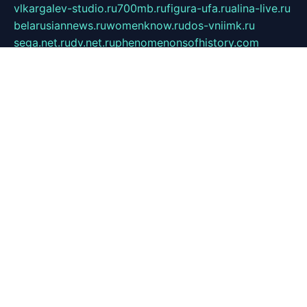
vlkargalev-studio.ru
700mb.ru
figura-ufa.ru
alina-live.ru
belarusiannews.ru
womenknow.ru
dos-vniimk.ru
sega.net.ru
dv.net.ru
phenomenonsofhistory.com
telesputnik.net.ru
wall.pp.ru
pylesosroidmi.ru
gtc-clan.ru
cligs.ru
bibikazap.ru
popova.org.ru
netwhistler.spb.ru
bellvil.ru
bonzon.ru
iss-vladik.ru
defiparis.net.ru
las-gryzas.ru
amku.ru
electednews.spb.ru
feather.org.ru
spar72.ru
tankiigri.ru
dominus.com.ru
ibtree.ru
sanykool.pp.ru
unixlib.org.ru
menatep.spb.ru
gartenterrassen.ru
printeka.ru
skvozilka.com.ru
parkovka-pub.ru
lovemobi.ru
art-ru.ru
emulatorz.com.ru
alucomp.com.ru
tatforum.com.ru
alternativa-profi.ru
dermakler.ru
artsurvey.ru
aredir.ru
khimspas.ru
centr-maxi.ru
2018r.ru
bort-stomer-defort.ru
professional2.ru
gibsons.ru
artselena.ru
art-pilot.ru
ingredient.spb.ru
npfpolimer.spb.ru
argentum.spb.ru
hom-edu.ru
af-num.ru
cashadvanceamericasev.org
trexp.spb.ru