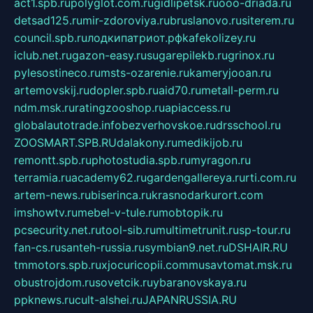
act1.spb.ru
polyglot.com.ru
gidlipetsk.ru
ooo-driada.ru
detsad125.ru
mir-zdoroviya.ru
bruslanovo.ru
siterem.ru
council.spb.ru
лодкипатриот.рф
kafekolizey.ru
iclub.net.ru
gazon-easy.ru
sugarepilekb.ru
grinox.ru
pylesostineco.ru
msts-ozarenie.ru
kameryjooan.ru
artemovskij.ru
dopler.spb.ru
aid70.ru
metall-perm.ru
ndm.msk.ru
ratingzooshop.ru
apiaccess.ru
globalautotrade.info
bezverhovskoe.ru
drsschool.ru
ZOOSMART.SPB.RU
dalakony.ru
medikijob.ru
remontt.spb.ru
photostudia.spb.ru
myragon.ru
terramia.ru
academy62.ru
gardengallereya.ru
rti.com.ru
artem-news.ru
biserinca.ru
krasnodarkurort.com
imshowtv.ru
mebel-v-tule.ru
mobtopik.ru
pcsecurity.net.ru
tool-sib.ru
multimetrunit.ru
sp-tour.ru
fan-cs.ru
santeh-russia.ru
symbian9.net.ru
DSHAIR.RU
tmmotors.spb.ru
xjocuricopii.com
musavtomat.msk.ru
obustrojdom.ru
sovetcik.ru
ybaranovskaya.ru
ppknews.ru
cult-alshei.ru
JAPANRUSSIA.RU