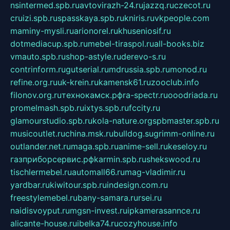
nsintermed.spb.ru
avtovirazh-24.ru
jazzq.ru
czecot.ru
cruizi.spb.ru
spasskaya.spb.ru
kniris.ru
vkpeople.com
maminy-mysli.ru
arionorel.ru
khuseniosif.ru
dotmediacup.spb.ru
mebel-tiraspol.ru
all-books.biz
vmauto.spb.ru
shop-astyle.ru
derevo-s.ru
contrinform.ru
gutserial.ru
mdrussia.spb.ru
monod.ru
refine.org.ru
uk-krein.ru
kamensk61.ru
zooclub.info
filonov.org.ru
технокамск.рф
ra-spectr.ru
ooodriada.ru
promelmash.spb.ru
ixtys.spb.ru
fccity.ru
glamourstudio.spb.ru
kola-nature.org
spbmaster.spb.ru
musicoutlet.ru
china.msk.ru
bulldog.su
grimm-online.ru
outlander.net.ru
maga.spb.ru
anime-sell.ru
keseloy.ru
газприборсервис.рф
karmin.spb.ru
shekswood.ru
tischlermebel.ru
automall66.ru
mag-vladimir.ru
yardbar.ru
kiwitour.spb.ru
indesign.com.ru
freestylemebel.ru
bany-samara.ru
rsei.ru
naidisvoyput.ru
mgsn-invest.ru
ipkamerasannce.ru
alicante-house.ru
ibelka74.ru
cozyhouse.info