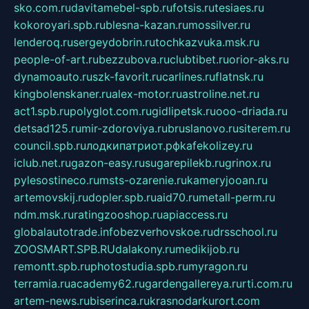
sko.com.ru
davitamebel-spb.ru
fotsis.ru
tesiaes.ru
kokoroyari.spb.ru
blesna-kazan.ru
mossilver.ru
lenderoq.ru
sergeydobrin.ru
tochkazvuka.msk.ru
people-of-art.ru
bezzubova.ru
clubtibet.ru
orior-aks.ru
dynamoauto.ru
szk-favorit.ru
carlines.ru
flatnsk.ru
kingbolenskaner.ru
alex-motor.ru
astroline.net.ru
act1.spb.ru
polyglot.com.ru
gidlipetsk.ru
ooo-driada.ru
detsad125.ru
mir-zdoroviya.ru
bruslanovo.ru
siterem.ru
council.spb.ru
лодкипатриот.рф
kafekolizey.ru
iclub.net.ru
gazon-easy.ru
sugarepilekb.ru
grinox.ru
pylesostineco.ru
msts-ozarenie.ru
kameryjooan.ru
artemovskij.ru
dopler.spb.ru
aid70.ru
metall-perm.ru
ndm.msk.ru
ratingzooshop.ru
apiaccess.ru
globalautotrade.info
bezverhovskoe.ru
drsschool.ru
ZOOSMART.SPB.RU
dalakony.ru
medikijob.ru
remontt.spb.ru
photostudia.spb.ru
myragon.ru
terramia.ru
academy62.ru
gardengallereya.ru
rti.com.ru
artem-news.ru
biserinca.ru
krasnodarkurort.com