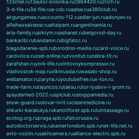
133chel.ru
13autor-kolonka.ru
2864420.ru
2rich.ru
3-d-file.ru
3d-file.ru
a-cdc.ru
aalse.ru
a380club.ru
airgungames.ru
accounts-112.ru
adler-jun.ru
adonyev.ru
alfeihavsalnassr.ru
altaipant.ru
argentinamia.ru
aria-family.ru
arkrym.ru
ashanet.ru
belgorod-day.ru
bankaribi.ru
bandamn.ru
bigfatcc.ru
blagodarenie-spb.ru
borodino-media.ru
card-voice.ru
cardvoice.ru
zed-online.ru
zvonitut.ru
zebra-tlt.ru
zarafshan.ru
york-life.ru
vintovoykompressor.ru
vladivostok-map.ru
vlknrussia.ru
wasabi-shop.ru
webamator.ru
zaryna.ru
youtubefree.ru
x-ton.ru
trade-farm.ru
tajuncos.ru
taksu.ru
tor-lyubov-i-grom.ru
spayderhed-2022.ru
splclub.ru
stoppamedia.ru
snow-guard.ru
slovar-ivrit.ru
cleanmedicine.ru
shkurki-karakulya.ru
kanotiforet.spb.ru
tutmassage.ru
ecolog.org.ru
praga.spb.ru
falcorussia.ru
autodoctorservis.ru
kamertondom.spb.ru
net-life.net.ru
avto-vozim.ru
sakhcamera.ru
alliance-electro.spb.ru