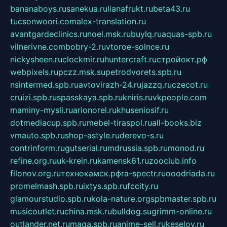
bananaboys.ru
sanekua.ru
lianafrukt.ru
beta43.ru
tucsonwoori.com
alex-translation.ru
avantgardeclinics.ru
noel.msk.ru
buylq.ru
aquas-spb.ru
vilnerivne.com
bobry-2.ru
vtoroe-solnce.ru
nickysheen.ru
clockmir.ru
huntercraft.ru
стройокт.рф
webpixels.ru
pczz.msk.su
petrodvorets.spb.ru
nsintermed.spb.ru
avtovirazh-24.ru
jazzq.ru
czecot.ru
cruizi.spb.ru
spasskaya.spb.ru
kniris.ru
vkpeople.com
maminy-mysli.ru
arionorel.ru
khuseniosif.ru
dotmediacup.spb.ru
mebel-tiraspol.ru
all-books.biz
vmauto.spb.ru
shop-astyle.ru
derevo-s.ru
contrinform.ru
gutserial.ru
mdrussia.spb.ru
monod.ru
refine.org.ru
uk-krein.ru
kamensk61.ru
zooclub.info
filonov.org.ru
технокамск.рф
ra-spectr.ru
ooodriada.ru
promelmash.spb.ru
ixtys.spb.ru
fccity.ru
glamourstudio.spb.ru
kola-nature.org
spbmaster.spb.ru
musicoutlet.ru
china.msk.ru
bulldog.su
grimm-online.ru
outlander.net.ru
maga.spb.ru
anime-sell.ru
keseloy.ru