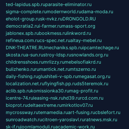
ted-lapidus.spb.ru
parasite-eliminator.ru
sigma-complete.ru
modernworld.ru
dama-moda.ru
eholot-group.ru
sk-nvkz.ru
DRONGOLD.RU
democratia2.ru
i-farmer.ru
mass-sport.org
jablonex.spb.ru
bookmess.ru
linkword.ru
refineua.com.ru
cs-spec.net.ru
altay-mebel.ru
DNK-THEATRE.RU
mechaniks.spb.ru
ipcamtechage.ru
skosta.ru
a-sun.ru
stroy-ldsp.ru
snowlands.org.ru
childrensshoes.ru
mrlizzy.ru
mebelsofiakrd.ru
bulizhenko.ru
rumantick.net.ru
mtszerno.ru
daily-fishing.ru
glushiteli-v-spb.ru
megasat.org.ru
localization.net.ru
flyingfish.pp.ru
ds5teremok.ru
aclib.spb.ru
komissionka30.ru
mag-profit.ru
icentre-74.ru
leasing-nsk.ru
hd39.ru
rcd.com.ru
bioprot.ru
deltaextreme.ru
mirkotlov07.ru
mycrossway.ru
temamedia.ru
art-fusing.ru
cbslefort.ru
sunroadwatch.ru
citroen-yaroslavl.ru
ratnews.msk.ru
sk-if.ru
joomlamoduli.ru
academic-work.ru