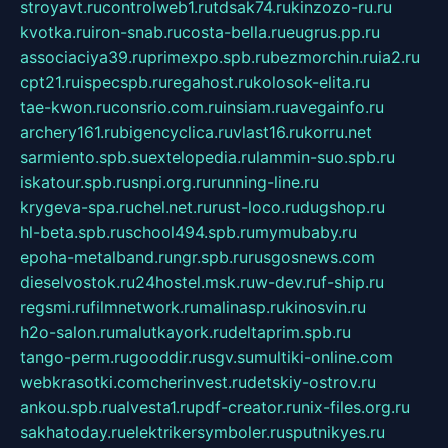
stroyavt.ru
controlweb1.ru
tdsak74.ru
kinzozo-ru.ru
kvotka.ru
iron-snab.ru
costa-bella.ru
eugrus.pp.ru
associaciya39.ru
primexpo.spb.ru
bezmorchin.ru
ia2.ru
cpt21.ru
ispecspb.ru
regahost.ru
kolosok-elita.ru
tae-kwon.ru
consrio.com.ru
insiam.ru
avegainfo.ru
archery161.ru
bigencyclica.ru
vlast16.ru
korru.net
sarmiento.spb.su
extelopedia.ru
lammin-suo.spb.ru
iskatour.spb.ru
snpi.org.ru
running-line.ru
krygeva-spa.ru
chel.net.ru
rust-loco.ru
dugshop.ru
hl-beta.spb.ru
school494.spb.ru
mymubaby.ru
epoha-metalband.ru
ngr.spb.ru
rusgosnews.com
dieselvostok.ru
24hostel.msk.ru
w-dev.ru
f-ship.ru
regsmi.ru
filmnetwork.ru
malinasp.ru
kinosvin.ru
h2o-salon.ru
malutkayork.ru
deltaprim.spb.ru
tango-perm.ru
gooddir.ru
sgv.su
multiki-online.com
webkrasotki.com
cherinvest.ru
detskiy-ostrov.ru
ankou.spb.ru
alvesta1.ru
pdf-creator.ru
nix-files.org.ru
sakhatoday.ru
elektrikersymboler.ru
sputnikyes.ru