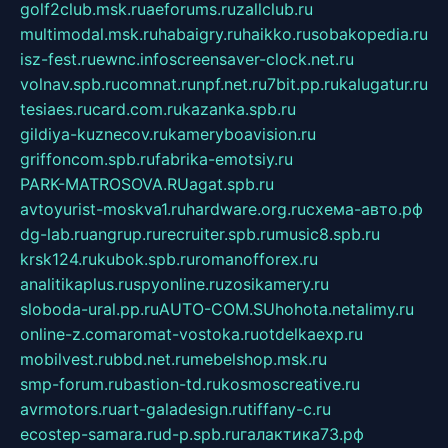
golf2club.msk.ru
aeforums.ru
zallclub.ru
multimodal.msk.ru
habaigry.ru
haikko.ru
sobakopedia.ru
isz-fest.ru
ewnc.info
screensaver-clock.net.ru
volnav.spb.ru
comnat.ru
npf.net.ru
7bit.pp.ru
kalugatur.ru
tesiaes.ru
card.com.ru
kazanka.spb.ru
gildiya-kuznecov.ru
kameryboavision.ru
griffoncom.spb.ru
fabrika-emotsiy.ru
PARK-MATROSOVA.RU
agat.spb.ru
avtoyurist-moskva1.ru
hardware.org.ru
схема-авто.рф
dg-lab.ru
angrup.ru
recruiter.spb.ru
music8.spb.ru
krsk124.ru
kubok.spb.ru
romanofforex.ru
analitikaplus.ru
spyonline.ru
zosikamery.ru
sloboda-ural.pp.ru
AUTO-COM.SU
hohota.net
alimy.ru
online-z.com
aromat-vostoka.ru
otdelkaexp.ru
mobilvest.ru
bbd.net.ru
mebelshop.msk.ru
smp-forum.ru
bastion-td.ru
kosmoscreative.ru
avrmotors.ru
art-galadesign.ru
tiffany-c.ru
ecostep-samara.ru
d-p.spb.ru
галактика73.рф