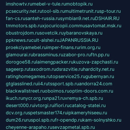
imshowtv.ru
mebel-v-tule.ru
mobtopik.ru
pcsecurity.net.ru
tool-sib.ru
multimetrunit.ru
sp-tour.ru
fan-cs.ru
santeh-russia.ru
symbian9.net.ru
DSHAIR.RU
tmmotors.spb.ru
xjocuricopii.com
musavtomat.msk.ru
obustrojdom.ru
sovetcik.ru
ybaranovskaya.ru
ppknews.ru
cult-alshei.ru
JAPANRUSSIA.RU
proekciyamebel.ru
imper-finans.ru
rim.org.ru
glamourai.ru
brassminus.ru
zabor-pro.ru
ftn.pp.ru
dorogoe58.ru
laimengpacker.ru
kuzova-zapchasti.ru
sageerp.ru
taxodrom.ru
dsrazvitie.ru
hardcity.net.ru
ratinghomegames.ru
topservice25.ru
gubernyan.ru
gtglasslined.ru
ii4.ru
tssport.spb.ru
andorra24.com
blackwallstreet.ru
oboimos.ru
optim-doors.com.ru
ikuch.ru
nycr.org.ru
npa21.ru
vremya-ch.spb.ru
desert000.ru
ivtorgi.ru
ifiori.ru
catalog-statei.ru
dcv.org.ru
spetsmaster174.ru
ipkameryhiseeu.ru
dum26.ru
ruspol.spb.ru
fr-opendp.ru
kam-solnyshko.ru
cheyenne-arapaho.ru
sevzapmetal.spb.ru