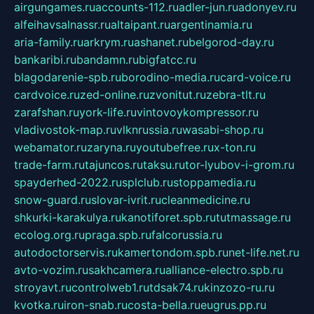
airgungames.ru
accounts-112.ru
adler-jun.ru
adonyev.ru
alfeihavsalnassr.ru
altaipant.ru
argentinamia.ru
aria-family.ru
arkrym.ru
ashanet.ru
belgorod-day.ru
bankaribi.ru
bandamn.ru
bigfatcc.ru
blagodarenie-spb.ru
borodino-media.ru
card-voice.ru
cardvoice.ru
zed-online.ru
zvonitut.ru
zebra-tlt.ru
zarafshan.ru
york-life.ru
vintovoykompressor.ru
vladivostok-map.ru
vlknrussia.ru
wasabi-shop.ru
webamator.ru
zaryna.ru
youtubefree.ru
x-ton.ru
trade-farm.ru
tajuncos.ru
taksu.ru
tor-lyubov-i-grom.ru
spayderhed-2022.ru
splclub.ru
stoppamedia.ru
snow-guard.ru
slovar-ivrit.ru
cleanmedicine.ru
shkurki-karakulya.ru
kanotiforet.spb.ru
tutmassage.ru
ecolog.org.ru
praga.spb.ru
falcorussia.ru
autodoctorservis.ru
kamertondom.spb.ru
net-life.net.ru
avto-vozim.ru
sakhcamera.ru
alliance-electro.spb.ru
stroyavt.ru
controlweb1.ru
tdsak74.ru
kinzozo-ru.ru
kvotka.ru
iron-snab.ru
costa-bella.ru
eugrus.pp.ru