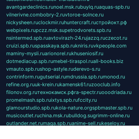
avantgardeclinics.ru
noel.msk.ru
buylq.ru
aquas-spb.ru
vilnerivne.com
bobry-2.ru
vtoroe-solnce.ru
nickysheen.ru
clockmir.ru
huntercraft.ru
стройокт.рф
webpixels.ru
pczz.msk.su
petrodvorets.spb.ru
nsintermed.spb.ru
avtovirazh-24.ru
jazzq.ru
czecot.ru
cruizi.spb.ru
spasskaya.spb.ru
kniris.ru
vkpeople.com
maminy-mysli.ru
arionorel.ru
khuseniosif.ru
dotmediacup.spb.ru
mebel-tiraspol.ru
all-books.biz
vmauto.spb.ru
shop-astyle.ru
derevo-s.ru
contrinform.ru
gutserial.ru
mdrussia.spb.ru
monod.ru
refine.org.ru
uk-krein.ru
kamensk61.ru
zooclub.info
filonov.org.ru
технокамск.рф
ra-spectr.ru
ooodriada.ru
promelmash.spb.ru
ixtys.spb.ru
fccity.ru
glamourstudio.spb.ru
kola-nature.org
spbmaster.spb.ru
musicoutlet.ru
china.msk.ru
bulldog.su
grimm-online.ru
outlander.net.ru
maga.spb.ru
anime-sell.ru
keseloy.ru
газприборсервис.рф
karmin.spb.ru
shekswood.ru
tischlermebel.ru
automall66.ru
mag-vladimir.ru