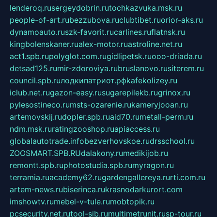
lenderoq.ru
sergeydobrin.ru
tochkazvuka.msk.ru
people-of-art.ru
bezzubova.ru
clubtibet.ru
orior-aks.ru
dynamoauto.ru
szk-favorit.ru
carlines.ru
flatnsk.ru
kingbolenskaner.ru
alex-motor.ru
astroline.net.ru
act1.spb.ru
polyglot.com.ru
gidlipetsk.ru
ooo-driada.ru
detsad125.ru
mir-zdoroviya.ru
bruslanovo.ru
siterem.ru
council.spb.ru
лодкипатриот.рф
kafekolizey.ru
iclub.net.ru
gazon-easy.ru
sugarepilekb.ru
grinox.ru
pylesostineco.ru
msts-ozarenie.ru
kameryjooan.ru
artemovskij.ru
dopler.spb.ru
aid70.ru
metall-perm.ru
ndm.msk.ru
ratingzooshop.ru
apiaccess.ru
globalautotrade.info
bezverhovskoe.ru
drsschool.ru
ZOOSMART.SPB.RU
dalakony.ru
medikijob.ru
remontt.spb.ru
photostudia.spb.ru
myragon.ru
terramia.ru
academy62.ru
gardengallereya.ru
rti.com.ru
artem-news.ru
biserinca.ru
krasnodarkurort.com
imshowtv.ru
mebel-v-tule.ru
mobtopik.ru
pcsecurity.net.ru
tool-sib.ru
multimetrunit.ru
sp-tour.ru