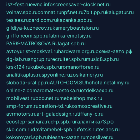
isz-fest.ru
ewnc.info
screensaver-clock.net.ru
volnav.spb.ru
comnat.ru
npf.net.ru
7bit.pp.ru
kalugatur.ru
tesiaes.ru
card.com.ru
kazanka.spb.ru
gildiya-kuznecov.ru
kameryboavision.ru
griffoncom.spb.ru
fabrika-emotsiy.ru
PARK-MATROSOVA.RU
agat.spb.ru
avtoyurist-moskva1.ru
hardware.org.ru
схема-авто.рф
dg-lab.ru
angrup.ru
recruiter.spb.ru
music8.spb.ru
krsk124.ru
kubok.spb.ru
romanofforex.ru
analitikaplus.ru
spyonline.ru
zosikamery.ru
sloboda-ural.pp.ru
AUTO-COM.SU
hohota.net
alimy.ru
online-z.com
aromat-vostoka.ru
otdelkaexp.ru
mobilvest.ru
bbd.net.ru
mebelshop.msk.ru
smp-forum.ru
bastion-td.ru
kosmoscreative.ru
avrmotors.ru
art-galadesign.ru
tiffany-c.ru
ecostep-samara.ru
d-p.spb.ru
галактика73.рф
sko.com.ru
davitamebel-spb.ru
fotsis.ru
tesiaes.ru
kokoroyari.spb.ru
blesna-kazan.ru
mossilver.ru