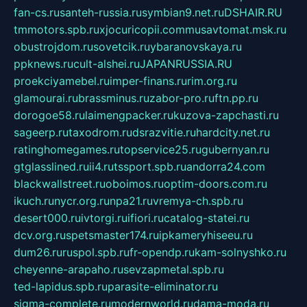
fan-cs.ru
santeh-russia.ru
symbian9.net.ru
DSHAIR.RU
tmmotors.spb.ru
xjocuricopii.com
musavtomat.msk.ru
obustrojdom.ru
sovetcik.ru
ybaranovskaya.ru
ppknews.ru
cult-alshei.ru
JAPANRUSSIA.RU
proekciyamebel.ru
imper-finans.ru
rim.org.ru
glamourai.ru
brassminus.ru
zabor-pro.ru
ftn.pp.ru
dorogoe58.ru
laimengpacker.ru
kuzova-zapchasti.ru
sageerp.ru
taxodrom.ru
dsrazvitie.ru
hardcity.net.ru
ratinghomegames.ru
topservice25.ru
gubernyan.ru
gtglasslined.ru
ii4.ru
tssport.spb.ru
andorra24.com
blackwallstreet.ru
oboimos.ru
optim-doors.com.ru
ikuch.ru
nycr.org.ru
npa21.ru
vremya-ch.spb.ru
desert000.ru
ivtorgi.ru
ifiori.ru
catalog-statei.ru
dcv.org.ru
spetsmaster174.ru
ipkameryhiseeu.ru
dum26.ru
ruspol.spb.ru
fr-opendp.ru
kam-solnyshko.ru
cheyenne-arapaho.ru
sevzapmetal.spb.ru
ted-lapidus.spb.ru
parasite-eliminator.ru
sigma-complete.ru
modernworld.ru
dama-moda.ru