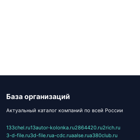
База организаций
Актуальный каталог компаний по всей России
133chel.ru
13autor-kolonka.ru
2864420.ru
2rich.ru
3-d-file.ru
3d-file.ru
a-cdc.ru
aalse.ru
a380club.ru