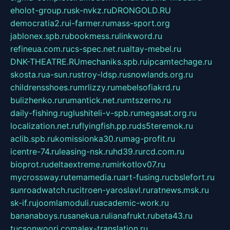
eholot-group.ru
sk-nvkz.ru
DRONGOLD.RU
democratia2.ru
i-farmer.ru
mass-sport.org
jablonex.spb.ru
bookmess.ru
linkword.ru
refineua.com.ru
cs-spec.net.ru
altay-mebel.ru
DNK-THEATRE.RU
mechaniks.spb.ru
ipcamtechage.ru
skosta.ru
a-sun.ru
stroy-ldsp.ru
snowlands.org.ru
childrensshoes.ru
mrlizzy.ru
mebelsofiakrd.ru
bulizhenko.ru
rumantick.net.ru
mtszerno.ru
daily-fishing.ru
glushiteli-v-spb.ru
megasat.org.ru
localization.net.ru
flyingfish.pp.ru
ds5teremok.ru
aclib.spb.ru
komissionka30.ru
mag-profit.ru
icentre-74.ru
leasing-nsk.ru
hd39.ru
rcd.com.ru
bioprot.ru
deltaextreme.ru
mirkotlov07.ru
mycrossway.ru
temamedia.ru
art-fusing.ru
cbslefort.ru
sunroadwatch.ru
citroen-yaroslavl.ru
ratnews.msk.ru
sk-if.ru
joomlamoduli.ru
academic-work.ru
bananaboys.ru
sanekua.ru
lianafrukt.ru
beta43.ru
tucsonwoori.com
alex-translation.ru