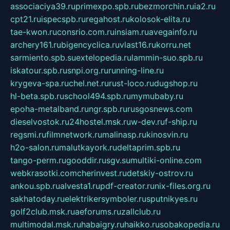
associaciya39.ru
primexpo.spb.ru
bezmorchin.ru
ia2.ru
cpt21.ru
ispecspb.ru
regahost.ru
kolosok-elita.ru
tae-kwon.ru
consrio.com.ru
insiam.ru
avegainfo.ru
archery161.ru
bigencyclica.ru
vlast16.ru
korru.net
sarmiento.spb.su
extelopedia.ru
lammin-suo.spb.ru
iskatour.spb.ru
snpi.org.ru
running-line.ru
krygeva-spa.ru
chel.net.ru
rust-loco.ru
dugshop.ru
hl-beta.spb.ru
school494.spb.ru
mymubaby.ru
epoha-metalband.ru
ngr.spb.ru
rusgosnews.com
dieselvostok.ru
24hostel.msk.ru
w-dev.ru
f-ship.ru
regsmi.ru
filmnetwork.ru
malinasp.ru
kinosvin.ru
h2o-salon.ru
malutkayork.ru
deltaprim.spb.ru
tango-perm.ru
gooddir.ru
sgv.su
multiki-online.com
webkrasotki.com
cherinvest.ru
detskiy-ostrov.ru
ankou.spb.ru
alvesta1.ru
pdf-creator.ru
nix-files.org.ru
sakhatoday.ru
elektrikersymboler.ru
sputnikyes.ru
golf2club.msk.ru
aeforums.ru
zallclub.ru
multimodal.msk.ru
habaigry.ru
haikko.ru
sobakopedia.ru