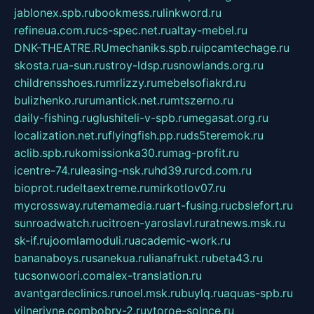
jablonex.spb.ru
bookmess.ru
linkword.ru
refineua.com.ru
cs-spec.net.ru
altay-mebel.ru
DNK-THEATRE.RU
mechaniks.spb.ru
ipcamtechage.ru
skosta.ru
a-sun.ru
stroy-ldsp.ru
snowlands.org.ru
childrensshoes.ru
mrlizzy.ru
mebelsofiakrd.ru
bulizhenko.ru
rumantick.net.ru
mtszerno.ru
daily-fishing.ru
glushiteli-v-spb.ru
megasat.org.ru
localization.net.ru
flyingfish.pp.ru
ds5teremok.ru
aclib.spb.ru
komissionka30.ru
mag-profit.ru
icentre-74.ru
leasing-nsk.ru
hd39.ru
rcd.com.ru
bioprot.ru
deltaextreme.ru
mirkotlov07.ru
mycrossway.ru
temamedia.ru
art-fusing.ru
cbslefort.ru
sunroadwatch.ru
citroen-yaroslavl.ru
ratnews.msk.ru
sk-if.ru
joomlamoduli.ru
academic-work.ru
bananaboys.ru
sanekua.ru
lianafrukt.ru
beta43.ru
tucsonwoori.com
alex-translation.ru
avantgardeclinics.ru
noel.msk.ru
buylq.ru
aquas-spb.ru
vilnerivne.com
bobry-2.ru
vtoroe-solnce.ru