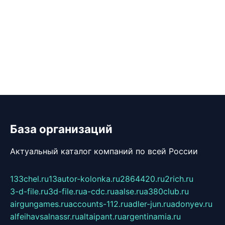
База организаций
Актуальный каталог компаний по всей России
133chel.ru
13autor-kolonka.ru
2864420.ru
2rich.ru
3-d-file.ru
3d-file.ru
a-cdc.ru
aalse.ru
a380club.ru
airgungames.ru
accounts-112.ru
adler-jun.ru
adonyev.ru
alfeihavsalnassr.ru
altaipant.ru
argentinamia.ru