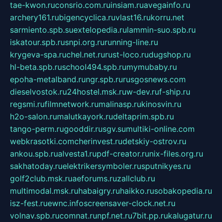
tae-kwon.ru
consrio.com.ru
insiam.ru
avegainfo.ru
archery161.ru
bigencyclica.ru
vlast16.ru
korru.net
sarmiento.spb.su
extelopedia.ru
lammin-suo.spb.ru
iskatour.spb.ru
snpi.org.ru
running-line.ru
krygeva-spa.ru
chel.net.ru
rust-loco.ru
dugshop.ru
hl-beta.spb.ru
school494.spb.ru
mymubaby.ru
epoha-metalband.ru
ngr.spb.ru
rusgosnews.com
dieselvostok.ru
24hostel.msk.ru
w-dev.ru
f-ship.ru
regsmi.ru
filmnetwork.ru
malinasp.ru
kinosvin.ru
h2o-salon.ru
malutkayork.ru
deltaprim.spb.ru
tango-perm.ru
gooddir.ru
sgv.su
multiki-online.com
webkrasotki.com
cherinvest.ru
detskiy-ostrov.ru
ankou.spb.ru
alvesta1.ru
pdf-creator.ru
nix-files.org.ru
sakhatoday.ru
elektrikersymboler.ru
sputnikyes.ru
golf2club.msk.ru
aeforums.ru
zallclub.ru
multimodal.msk.ru
habaigry.ru
haikko.ru
sobakopedia.ru
isz-fest.ru
ewnc.info
screensaver-clock.net.ru
volnav.spb.ru
comnat.ru
npf.net.ru
7bit.pp.ru
kalugatur.ru