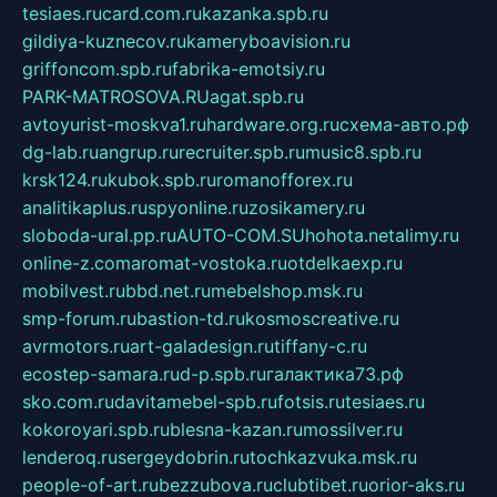
tesiaes.ru
card.com.ru
kazanka.spb.ru
gildiya-kuznecov.ru
kameryboavision.ru
griffoncom.spb.ru
fabrika-emotsiy.ru
PARK-MATROSOVA.RU
agat.spb.ru
avtoyurist-moskva1.ru
hardware.org.ru
схема-авто.рф
dg-lab.ru
angrup.ru
recruiter.spb.ru
music8.spb.ru
krsk124.ru
kubok.spb.ru
romanofforex.ru
analitikaplus.ru
spyonline.ru
zosikamery.ru
sloboda-ural.pp.ru
AUTO-COM.SU
hohota.net
alimy.ru
online-z.com
aromat-vostoka.ru
otdelkaexp.ru
mobilvest.ru
bbd.net.ru
mebelshop.msk.ru
smp-forum.ru
bastion-td.ru
kosmoscreative.ru
avrmotors.ru
art-galadesign.ru
tiffany-c.ru
ecostep-samara.ru
d-p.spb.ru
галактика73.рф
sko.com.ru
davitamebel-spb.ru
fotsis.ru
tesiaes.ru
kokoroyari.spb.ru
blesna-kazan.ru
mossilver.ru
lenderoq.ru
sergeydobrin.ru
tochkazvuka.msk.ru
people-of-art.ru
bezzubova.ru
clubtibet.ru
orior-aks.ru