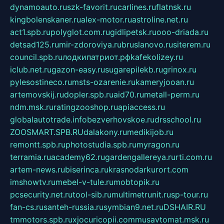
dynamoauto.ru
szk-favorit.ru
carlines.ru
flatnsk.ru
kingbolenskaner.ru
alex-motor.ru
astroline.net.ru
act1.spb.ru
polyglot.com.ru
gidlipetsk.ru
ooo-driada.ru
detsad125.ru
mir-zdoroviya.ru
bruslanovo.ru
siterem.ru
council.spb.ru
лодкипатриот.рф
kafekolizey.ru
iclub.net.ru
gazon-easy.ru
sugarepilekb.ru
grinox.ru
pylesostineco.ru
msts-ozarenie.ru
kameryjooan.ru
artemovskij.ru
dopler.spb.ru
aid70.ru
metall-perm.ru
ndm.msk.ru
ratingzooshop.ru
apiaccess.ru
globalautotrade.info
bezverhovskoe.ru
drsschool.ru
ZOOSMART.SPB.RU
dalakony.ru
medikijob.ru
remontt.spb.ru
photostudia.spb.ru
myragon.ru
terramia.ru
academy62.ru
gardengallereya.ru
rti.com.ru
artem-news.ru
biserinca.ru
krasnodarkurort.com
imshowtv.ru
mebel-v-tule.ru
mobtopik.ru
pcsecurity.net.ru
tool-sib.ru
multimetrunit.ru
sp-tour.ru
fan-cs.ru
santeh-russia.ru
symbian9.net.ru
DSHAIR.RU
tmmotors.spb.ru
xjocuricopii.com
musavtomat.msk.ru