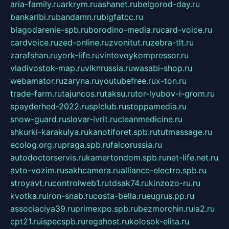
aria-family.ru
arkrym.ru
ashanet.ru
belgorod-day.ru
bankaribi.ru
bandamn.ru
bigfatcc.ru
blagodarenie-spb.ru
borodino-media.ru
card-voice.ru
cardvoice.ru
zed-online.ru
zvonitut.ru
zebra-tlt.ru
zarafshan.ru
york-life.ru
vintovoykompressor.ru
vladivostok-map.ru
vlknrussia.ru
wasabi-shop.ru
webamator.ru
zaryna.ru
youtubefree.ru
x-ton.ru
trade-farm.ru
tajuncos.ru
taksu.ru
tor-lyubov-i-grom.ru
spayderhed-2022.ru
splclub.ru
stoppamedia.ru
snow-guard.ru
slovar-ivrit.ru
cleanmedicine.ru
shkurki-karakulya.ru
kanotiforet.spb.ru
tutmassage.ru
ecolog.org.ru
praga.spb.ru
falcorussia.ru
autodoctorservis.ru
kamertondom.spb.ru
net-life.net.ru
avto-vozim.ru
sakhcamera.ru
alliance-electro.spb.ru
stroyavt.ru
controlweb1.ru
tdsak74.ru
kinzozo-ru.ru
kvotka.ru
iron-snab.ru
costa-bella.ru
eugrus.pp.ru
associaciya39.ru
primexpo.spb.ru
bezmorchin.ru
ia2.ru
cpt21.ru
ispecspb.ru
regahost.ru
kolosok-elita.ru