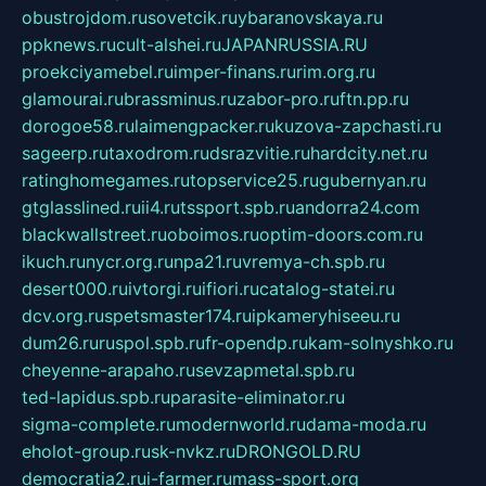
obustrojdom.ru
sovetcik.ru
ybaranovskaya.ru
ppknews.ru
cult-alshei.ru
JAPANRUSSIA.RU
proekciyamebel.ru
imper-finans.ru
rim.org.ru
glamourai.ru
brassminus.ru
zabor-pro.ru
ftn.pp.ru
dorogoe58.ru
laimengpacker.ru
kuzova-zapchasti.ru
sageerp.ru
taxodrom.ru
dsrazvitie.ru
hardcity.net.ru
ratinghomegames.ru
topservice25.ru
gubernyan.ru
gtglasslined.ru
ii4.ru
tssport.spb.ru
andorra24.com
blackwallstreet.ru
oboimos.ru
optim-doors.com.ru
ikuch.ru
nycr.org.ru
npa21.ru
vremya-ch.spb.ru
desert000.ru
ivtorgi.ru
ifiori.ru
catalog-statei.ru
dcv.org.ru
spetsmaster174.ru
ipkameryhiseeu.ru
dum26.ru
ruspol.spb.ru
fr-opendp.ru
kam-solnyshko.ru
cheyenne-arapaho.ru
sevzapmetal.spb.ru
ted-lapidus.spb.ru
parasite-eliminator.ru
sigma-complete.ru
modernworld.ru
dama-moda.ru
eholot-group.ru
sk-nvkz.ru
DRONGOLD.RU
democratia2.ru
i-farmer.ru
mass-sport.org