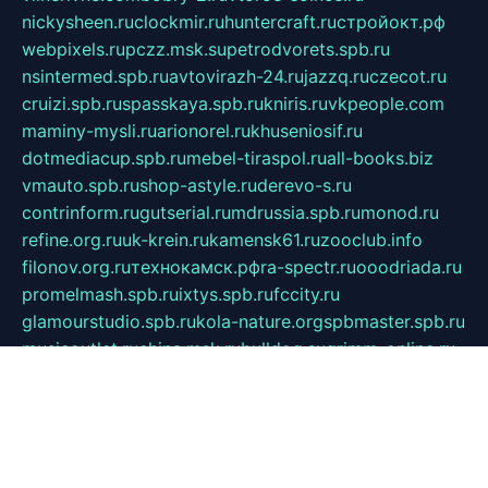
nickysheen.ru
clockmir.ru
huntercraft.ru
стройокт.рф
webpixels.ru
pczz.msk.su
petrodvorets.spb.ru
nsintermed.spb.ru
avtovirazh-24.ru
jazzq.ru
czecot.ru
cruizi.spb.ru
spasskaya.spb.ru
kniris.ru
vkpeople.com
maminy-mysli.ru
arionorel.ru
khuseniosif.ru
dotmediacup.spb.ru
mebel-tiraspol.ru
all-books.biz
vmauto.spb.ru
shop-astyle.ru
derevo-s.ru
contrinform.ru
gutserial.ru
mdrussia.spb.ru
monod.ru
refine.org.ru
uk-krein.ru
kamensk61.ru
zooclub.info
filonov.org.ru
технокамск.рф
ra-spectr.ru
ooodriada.ru
promelmash.spb.ru
ixtys.spb.ru
fccity.ru
glamourstudio.spb.ru
kola-nature.org
spbmaster.spb.ru
musicoutlet.ru
china.msk.ru
bulldog.su
grimm-online.ru
outlander.net.ru
maga.spb.ru
anime-sell.ru
keseloy.ru
газприборсервис.рф
karmin.spb.ru
shekswood.ru
tischlermebel.ru
automall66.ru
mag-vladimir.ru
yardbar.ru
kiwitour.spb.ru
indesign.com.ru
freestylemebel.ru
bany-samara.ru
rsei.ru