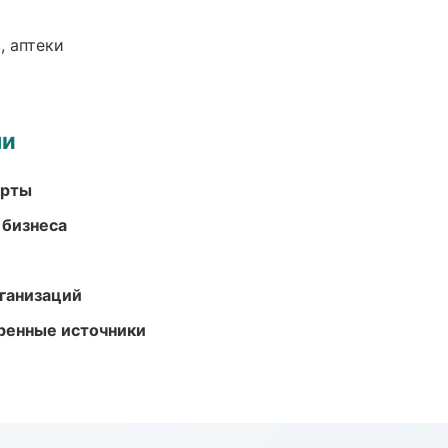
, аптеки
ми
арты
 бизнеса
ганизаций
еренные источники