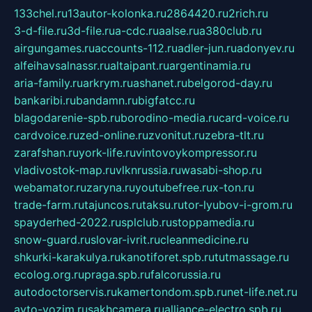
133chel.ru
13autor-kolonka.ru
2864420.ru
2rich.ru
3-d-file.ru
3d-file.ru
a-cdc.ru
aalse.ru
a380club.ru
airgungames.ru
accounts-112.ru
adler-jun.ru
adonyev.ru
alfeihavsalnassr.ru
altaipant.ru
argentinamia.ru
aria-family.ru
arkrym.ru
ashanet.ru
belgorod-day.ru
bankaribi.ru
bandamn.ru
bigfatcc.ru
blagodarenie-spb.ru
borodino-media.ru
card-voice.ru
cardvoice.ru
zed-online.ru
zvonitut.ru
zebra-tlt.ru
zarafshan.ru
york-life.ru
vintovoykompressor.ru
vladivostok-map.ru
vlknrussia.ru
wasabi-shop.ru
webamator.ru
zaryna.ru
youtubefree.ru
x-ton.ru
trade-farm.ru
tajuncos.ru
taksu.ru
tor-lyubov-i-grom.ru
spayderhed-2022.ru
splclub.ru
stoppamedia.ru
snow-guard.ru
slovar-ivrit.ru
cleanmedicine.ru
shkurki-karakulya.ru
kanotiforet.spb.ru
tutmassage.ru
ecolog.org.ru
praga.spb.ru
falcorussia.ru
autodoctorservis.ru
kamertondom.spb.ru
net-life.net.ru
avto-vozim.ru
sakhcamera.ru
alliance-electro.spb.ru