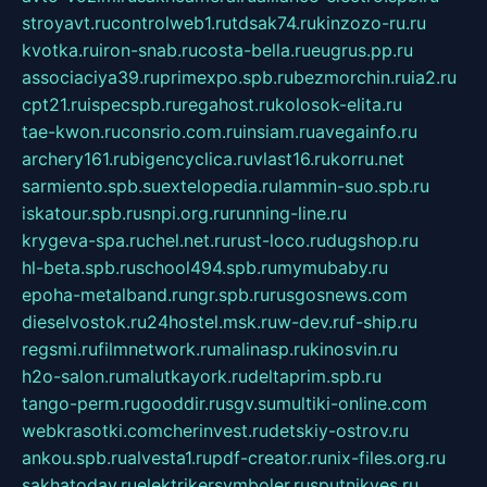
stroyavt.ru
controlweb1.ru
tdsak74.ru
kinzozo-ru.ru
kvotka.ru
iron-snab.ru
costa-bella.ru
eugrus.pp.ru
associaciya39.ru
primexpo.spb.ru
bezmorchin.ru
ia2.ru
cpt21.ru
ispecspb.ru
regahost.ru
kolosok-elita.ru
tae-kwon.ru
consrio.com.ru
insiam.ru
avegainfo.ru
archery161.ru
bigencyclica.ru
vlast16.ru
korru.net
sarmiento.spb.su
extelopedia.ru
lammin-suo.spb.ru
iskatour.spb.ru
snpi.org.ru
running-line.ru
krygeva-spa.ru
chel.net.ru
rust-loco.ru
dugshop.ru
hl-beta.spb.ru
school494.spb.ru
mymubaby.ru
epoha-metalband.ru
ngr.spb.ru
rusgosnews.com
dieselvostok.ru
24hostel.msk.ru
w-dev.ru
f-ship.ru
regsmi.ru
filmnetwork.ru
malinasp.ru
kinosvin.ru
h2o-salon.ru
malutkayork.ru
deltaprim.spb.ru
tango-perm.ru
gooddir.ru
sgv.su
multiki-online.com
webkrasotki.com
cherinvest.ru
detskiy-ostrov.ru
ankou.spb.ru
alvesta1.ru
pdf-creator.ru
nix-files.org.ru
sakhatoday.ru
elektrikersymboler.ru
sputnikyes.ru