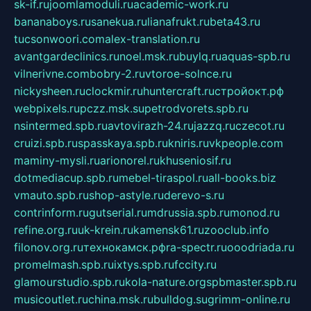
sk-if.ru
joomlamoduli.ru
academic-work.ru
bananaboys.ru
sanekua.ru
lianafrukt.ru
beta43.ru
tucsonwoori.com
alex-translation.ru
avantgardeclinics.ru
noel.msk.ru
buylq.ru
aquas-spb.ru
vilnerivne.com
bobry-2.ru
vtoroe-solnce.ru
nickysheen.ru
clockmir.ru
huntercraft.ru
стройокт.рф
webpixels.ru
pczz.msk.su
petrodvorets.spb.ru
nsintermed.spb.ru
avtovirazh-24.ru
jazzq.ru
czecot.ru
cruizi.spb.ru
spasskaya.spb.ru
kniris.ru
vkpeople.com
maminy-mysli.ru
arionorel.ru
khuseniosif.ru
dotmediacup.spb.ru
mebel-tiraspol.ru
all-books.biz
vmauto.spb.ru
shop-astyle.ru
derevo-s.ru
contrinform.ru
gutserial.ru
mdrussia.spb.ru
monod.ru
refine.org.ru
uk-krein.ru
kamensk61.ru
zooclub.info
filonov.org.ru
технокамск.рф
ra-spectr.ru
ooodriada.ru
promelmash.spb.ru
ixtys.spb.ru
fccity.ru
glamourstudio.spb.ru
kola-nature.org
spbmaster.spb.ru
musicoutlet.ru
china.msk.ru
bulldog.su
grimm-online.ru