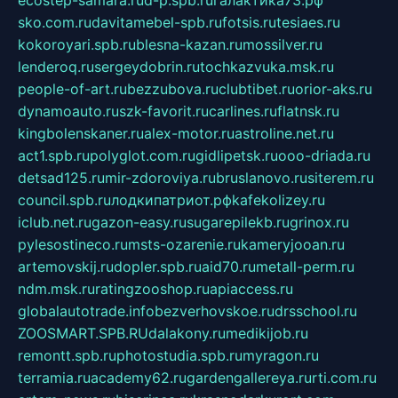
sko.com.ru
davitamebel-spb.ru
fotsis.ru
tesiaes.ru
kokoroyari.spb.ru
blesna-kazan.ru
mossilver.ru
lenderoq.ru
sergeydobrin.ru
tochkazvuka.msk.ru
people-of-art.ru
bezzubova.ru
clubtibet.ru
orior-aks.ru
dynamoauto.ru
szk-favorit.ru
carlines.ru
flatnsk.ru
kingbolenskaner.ru
alex-motor.ru
astroline.net.ru
act1.spb.ru
polyglot.com.ru
gidlipetsk.ru
ooo-driada.ru
detsad125.ru
mir-zdoroviya.ru
bruslanovo.ru
siterem.ru
council.spb.ru
лодкипатриот.рф
kafekolizey.ru
iclub.net.ru
gazon-easy.ru
sugarepilekb.ru
grinox.ru
pylesostineco.ru
msts-ozarenie.ru
kameryjooan.ru
artemovskij.ru
dopler.spb.ru
aid70.ru
metall-perm.ru
ndm.msk.ru
ratingzooshop.ru
apiaccess.ru
globalautotrade.info
bezverhovskoe.ru
drsschool.ru
ZOOSMART.SPB.RU
dalakony.ru
medikijob.ru
remontt.spb.ru
photostudia.spb.ru
myragon.ru
terramia.ru
academy62.ru
gardengallereya.ru
rti.com.ru