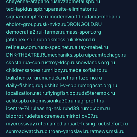
cheyenne-arapaho.ru
sevzapmetal.spb.ru
ted-lapidus.spb.ru
parasite-eliminator.ru
sigma-complete.ru
modernworld.ru
dama-moda.ru
eholot-group.ru
sk-nvkz.ru
DRONGOLD.RU
democratia2.ru
i-farmer.ru
mass-sport.org
jablonex.spb.ru
bookmess.ru
linkword.ru
refineua.com.ru
cs-spec.net.ru
altay-mebel.ru
DNK-THEATRE.RU
mechaniks.spb.ru
ipcamtechage.ru
skosta.ru
a-sun.ru
stroy-ldsp.ru
snowlands.org.ru
childrensshoes.ru
mrlizzy.ru
mebelsofiakrd.ru
bulizhenko.ru
rumantick.net.ru
mtszerno.ru
daily-fishing.ru
glushiteli-v-spb.ru
megasat.org.ru
localization.net.ru
flyingfish.pp.ru
ds5teremok.ru
aclib.spb.ru
komissionka30.ru
mag-profit.ru
icentre-74.ru
leasing-nsk.ru
hd39.ru
rcd.com.ru
bioprot.ru
deltaextreme.ru
mirkotlov07.ru
mycrossway.ru
temamedia.ru
art-fusing.ru
cbslefort.ru
sunroadwatch.ru
citroen-yaroslavl.ru
ratnews.msk.ru