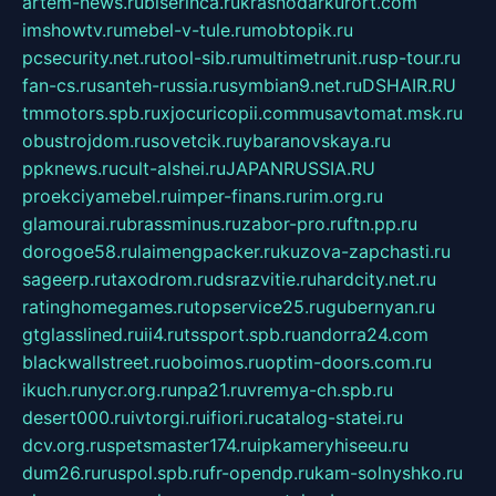
artem-news.ru
biserinca.ru
krasnodarkurort.com
imshowtv.ru
mebel-v-tule.ru
mobtopik.ru
pcsecurity.net.ru
tool-sib.ru
multimetrunit.ru
sp-tour.ru
fan-cs.ru
santeh-russia.ru
symbian9.net.ru
DSHAIR.RU
tmmotors.spb.ru
xjocuricopii.com
musavtomat.msk.ru
obustrojdom.ru
sovetcik.ru
ybaranovskaya.ru
ppknews.ru
cult-alshei.ru
JAPANRUSSIA.RU
proekciyamebel.ru
imper-finans.ru
rim.org.ru
glamourai.ru
brassminus.ru
zabor-pro.ru
ftn.pp.ru
dorogoe58.ru
laimengpacker.ru
kuzova-zapchasti.ru
sageerp.ru
taxodrom.ru
dsrazvitie.ru
hardcity.net.ru
ratinghomegames.ru
topservice25.ru
gubernyan.ru
gtglasslined.ru
ii4.ru
tssport.spb.ru
andorra24.com
blackwallstreet.ru
oboimos.ru
optim-doors.com.ru
ikuch.ru
nycr.org.ru
npa21.ru
vremya-ch.spb.ru
desert000.ru
ivtorgi.ru
ifiori.ru
catalog-statei.ru
dcv.org.ru
spetsmaster174.ru
ipkameryhiseeu.ru
dum26.ru
ruspol.spb.ru
fr-opendp.ru
kam-solnyshko.ru