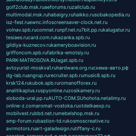
golf2club.msk.ru
aeforums.ru
zallclub.ru
multimodal.msk.ru
habaigry.ru
haikko.ru
sobakopedia.ru
isz-fest.ru
ewnc.info
screensaver-clock.net.ru
volnav.spb.ru
comnat.ru
npf.net.ru
7bit.pp.ru
kalugatur.ru
tesiaes.ru
card.com.ru
kazanka.spb.ru
gildiya-kuznecov.ru
kameryboavision.ru
griffoncom.spb.ru
fabrika-emotsiy.ru
PARK-MATROSOVA.RU
agat.spb.ru
avtoyurist-moskva1.ru
hardware.org.ru
схема-авто.рф
dg-lab.ru
angrup.ru
recruiter.spb.ru
music8.spb.ru
krsk124.ru
kubok.spb.ru
romanofforex.ru
analitikaplus.ru
spyonline.ru
zosikamery.ru
sloboda-ural.pp.ru
AUTO-COM.SU
hohota.net
alimy.ru
online-z.com
aromat-vostoka.ru
otdelkaexp.ru
mobilvest.ru
bbd.net.ru
mebelshop.msk.ru
smp-forum.ru
bastion-td.ru
kosmoscreative.ru
avrmotors.ru
art-galadesign.ru
tiffany-c.ru
ecostep-samara.ru
d-p.spb.ru
галактика73.рф