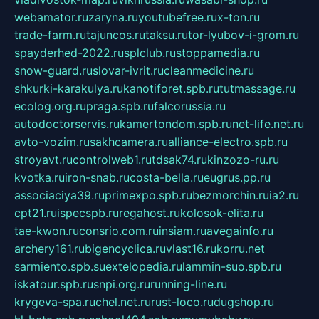
webamator.ru
zaryna.ru
youtubefree.ru
x-ton.ru
trade-farm.ru
tajuncos.ru
taksu.ru
tor-lyubov-i-grom.ru
spayderhed-2022.ru
splclub.ru
stoppamedia.ru
snow-guard.ru
slovar-ivrit.ru
cleanmedicine.ru
shkurki-karakulya.ru
kanotiforet.spb.ru
tutmassage.ru
ecolog.org.ru
praga.spb.ru
falcorussia.ru
autodoctorservis.ru
kamertondom.spb.ru
net-life.net.ru
avto-vozim.ru
sakhcamera.ru
alliance-electro.spb.ru
stroyavt.ru
controlweb1.ru
tdsak74.ru
kinzozo-ru.ru
kvotka.ru
iron-snab.ru
costa-bella.ru
eugrus.pp.ru
associaciya39.ru
primexpo.spb.ru
bezmorchin.ru
ia2.ru
cpt21.ru
ispecspb.ru
regahost.ru
kolosok-elita.ru
tae-kwon.ru
consrio.com.ru
insiam.ru
avegainfo.ru
archery161.ru
bigencyclica.ru
vlast16.ru
korru.net
sarmiento.spb.su
extelopedia.ru
lammin-suo.spb.ru
iskatour.spb.ru
snpi.org.ru
running-line.ru
krygeva-spa.ru
chel.net.ru
rust-loco.ru
dugshop.ru