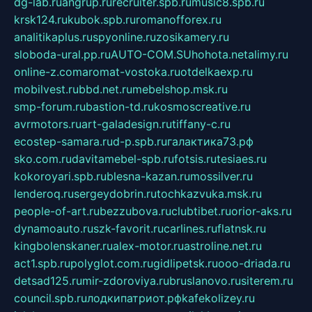
dg-lab.ru
angrup.ru
recruiter.spb.ru
music8.spb.ru
krsk124.ru
kubok.spb.ru
romanofforex.ru
analitikaplus.ru
spyonline.ru
zosikamery.ru
sloboda-ural.pp.ru
AUTO-COM.SU
hohota.net
alimy.ru
online-z.com
aromat-vostoka.ru
otdelkaexp.ru
mobilvest.ru
bbd.net.ru
mebelshop.msk.ru
smp-forum.ru
bastion-td.ru
kosmoscreative.ru
avrmotors.ru
art-galadesign.ru
tiffany-c.ru
ecostep-samara.ru
d-p.spb.ru
галактика73.рф
sko.com.ru
davitamebel-spb.ru
fotsis.ru
tesiaes.ru
kokoroyari.spb.ru
blesna-kazan.ru
mossilver.ru
lenderoq.ru
sergeydobrin.ru
tochkazvuka.msk.ru
people-of-art.ru
bezzubova.ru
clubtibet.ru
orior-aks.ru
dynamoauto.ru
szk-favorit.ru
carlines.ru
flatnsk.ru
kingbolenskaner.ru
alex-motor.ru
astroline.net.ru
act1.spb.ru
polyglot.com.ru
gidlipetsk.ru
ooo-driada.ru
detsad125.ru
mir-zdoroviya.ru
bruslanovo.ru
siterem.ru
council.spb.ru
лодкипатриот.рф
kafekolizey.ru