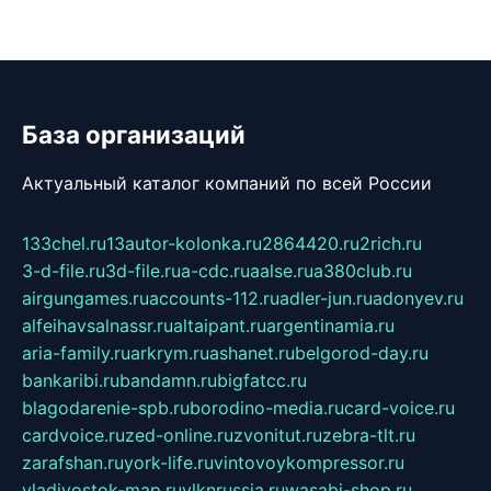
База организаций
Актуальный каталог компаний по всей России
133chel.ru
13autor-kolonka.ru
2864420.ru
2rich.ru
3-d-file.ru
3d-file.ru
a-cdc.ru
aalse.ru
a380club.ru
airgungames.ru
accounts-112.ru
adler-jun.ru
adonyev.ru
alfeihavsalnassr.ru
altaipant.ru
argentinamia.ru
aria-family.ru
arkrym.ru
ashanet.ru
belgorod-day.ru
bankaribi.ru
bandamn.ru
bigfatcc.ru
blagodarenie-spb.ru
borodino-media.ru
card-voice.ru
cardvoice.ru
zed-online.ru
zvonitut.ru
zebra-tlt.ru
zarafshan.ru
york-life.ru
vintovoykompressor.ru
vladivostok-map.ru
vlknrussia.ru
wasabi-shop.ru