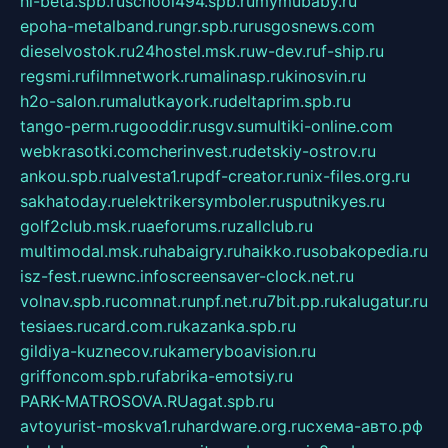
hl-beta.spb.ru
school494.spb.ru
mymubaby.ru
epoha-metalband.ru
ngr.spb.ru
rusgosnews.com
dieselvostok.ru
24hostel.msk.ru
w-dev.ru
f-ship.ru
regsmi.ru
filmnetwork.ru
malinasp.ru
kinosvin.ru
h2o-salon.ru
malutkayork.ru
deltaprim.spb.ru
tango-perm.ru
gooddir.ru
sgv.su
multiki-online.com
webkrasotki.com
cherinvest.ru
detskiy-ostrov.ru
ankou.spb.ru
alvesta1.ru
pdf-creator.ru
nix-files.org.ru
sakhatoday.ru
elektrikersymboler.ru
sputnikyes.ru
golf2club.msk.ru
aeforums.ru
zallclub.ru
multimodal.msk.ru
habaigry.ru
haikko.ru
sobakopedia.ru
isz-fest.ru
ewnc.info
screensaver-clock.net.ru
volnav.spb.ru
comnat.ru
npf.net.ru
7bit.pp.ru
kalugatur.ru
tesiaes.ru
card.com.ru
kazanka.spb.ru
gildiya-kuznecov.ru
kameryboavision.ru
griffoncom.spb.ru
fabrika-emotsiy.ru
PARK-MATROSOVA.RU
agat.spb.ru
avtoyurist-moskva1.ru
hardware.org.ru
схема-авто.рф