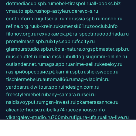
dotmediacup.spb.ru
mebel-tiraspol.ru
all-books.biz
vmauto.spb.ru
shop-astyle.ru
derevo-s.ru
contrinform.ru
gutserial.ru
mdrussia.spb.ru
monod.ru
refine.org.ru
uk-krein.ru
kamensk61.ru
zooclub.info
filonov.org.ru
технокамск.рф
ra-spectr.ru
ooodriada.ru
promelmash.spb.ru
ixtys.spb.ru
fccity.ru
glamourstudio.spb.ru
kola-nature.org
spbmaster.spb.ru
musicoutlet.ru
china.msk.ru
bulldog.su
grimm-online.ru
outlander.net.ru
maga.spb.ru
anime-sell.ru
keseloy.ru
газприборсервис.рф
karmin.spb.ru
shekswood.ru
tischlermebel.ru
automall66.ru
mag-vladimir.ru
yardbar.ru
kiwitour.spb.ru
indesign.com.ru
freestylemebel.ru
bany-samara.ru
rsei.ru
naidisvoyput.ru
mgsn-invest.ru
ipkamerasannce.ru
alicante-house.ru
ibelka74.ru
cozyhouse.info
vlkargalev-studio.ru
700mb.ru
figura-ufa.ru
alina-live.ru
belarusiannews.ru
womenknow.ru
dos-vniimk.ru
sega.net.ru
dv.net.ru
phenomenonsofhistory.com