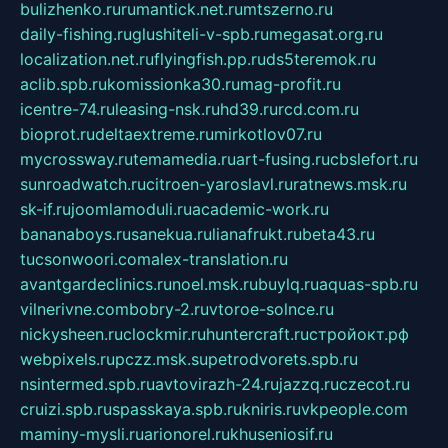
bulizhenko.ru
rumantick.net.ru
mtszerno.ru
daily-fishing.ru
glushiteli-v-spb.ru
megasat.org.ru
localization.net.ru
flyingfish.pp.ru
ds5teremok.ru
aclib.spb.ru
komissionka30.ru
mag-profit.ru
icentre-74.ru
leasing-nsk.ru
hd39.ru
rcd.com.ru
bioprot.ru
deltaextreme.ru
mirkotlov07.ru
mycrossway.ru
temamedia.ru
art-fusing.ru
cbslefort.ru
sunroadwatch.ru
citroen-yaroslavl.ru
ratnews.msk.ru
sk-if.ru
joomlamoduli.ru
academic-work.ru
bananaboys.ru
sanekua.ru
lianafrukt.ru
beta43.ru
tucsonwoori.com
alex-translation.ru
avantgardeclinics.ru
noel.msk.ru
buylq.ru
aquas-spb.ru
vilnerivne.com
bobry-2.ru
vtoroe-solnce.ru
nickysheen.ru
clockmir.ru
huntercraft.ru
стройокт.рф
webpixels.ru
pczz.msk.su
petrodvorets.spb.ru
nsintermed.spb.ru
avtovirazh-24.ru
jazzq.ru
czecot.ru
cruizi.spb.ru
spasskaya.spb.ru
kniris.ru
vkpeople.com
maminy-mysli.ru
arionorel.ru
khuseniosif.ru