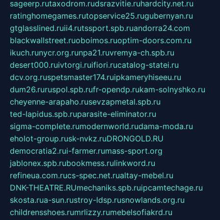
sageerp.ru
taxodrom.ru
dsrazvitie.ru
hardcity.net.ru
ratinghomegames.ru
topservice25.ru
gubernyan.ru
gtglasslined.ru
ii4.ru
tssport.spb.ru
andorra24.com
blackwallstreet.ru
oboimos.ru
optim-doors.com.ru
ikuch.ru
nycr.org.ru
npa21.ru
vremya-ch.spb.ru
desert000.ru
ivtorgi.ru
ifiori.ru
catalog-statei.ru
dcv.org.ru
spetsmaster174.ru
ipkameryhiseeu.ru
dum26.ru
ruspol.spb.ru
fr-opendp.ru
kam-solnyshko.ru
cheyenne-arapaho.ru
sevzapmetal.spb.ru
ted-lapidus.spb.ru
parasite-eliminator.ru
sigma-complete.ru
modernworld.ru
dama-moda.ru
eholot-group.ru
sk-nvkz.ru
DRONGOLD.RU
democratia2.ru
i-farmer.ru
mass-sport.org
jablonex.spb.ru
bookmess.ru
linkword.ru
refineua.com.ru
cs-spec.net.ru
altay-mebel.ru
DNK-THEATRE.RU
mechaniks.spb.ru
ipcamtechage.ru
skosta.ru
a-sun.ru
stroy-ldsp.ru
snowlands.org.ru
childrensshoes.ru
mrlizzy.ru
mebelsofiakrd.ru