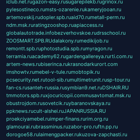
iclub.net.ru
gazon-easy.ru
sugarepilekb.ru
grinox.ru
pylesostineco.ru
msts-ozarenie.ru
kameryjooan.ru
artemovskij.ru
dopler.spb.ru
aid70.ru
metall-perm.ru
ndm.msk.ru
ratingzooshop.ru
apiaccess.ru
globalautotrade.info
bezverhovskoe.ru
drsschool.ru
ZOOSMART.SPB.RU
dalakony.ru
medikijob.ru
remontt.spb.ru
photostudia.spb.ru
myragon.ru
terramia.ru
academy62.ru
gardengallereya.ru
rti.com.ru
artem-news.ru
biserinca.ru
krasnodarkurort.com
imshowtv.ru
mebel-v-tule.ru
mobtopik.ru
pcsecurity.net.ru
tool-sib.ru
multimetrunit.ru
sp-tour.ru
fan-cs.ru
santeh-russia.ru
symbian9.net.ru
DSHAIR.RU
tmmotors.spb.ru
xjocuricopii.com
musavtomat.msk.ru
obustrojdom.ru
sovetcik.ru
ybaranovskaya.ru
ppknews.ru
cult-alshei.ru
JAPANRUSSIA.RU
proekciyamebel.ru
imper-finans.ru
rim.org.ru
glamourai.ru
brassminus.ru
zabor-pro.ru
ftn.pp.ru
dorogoe58.ru
laimengpacker.ru
kuzova-zapchasti.ru