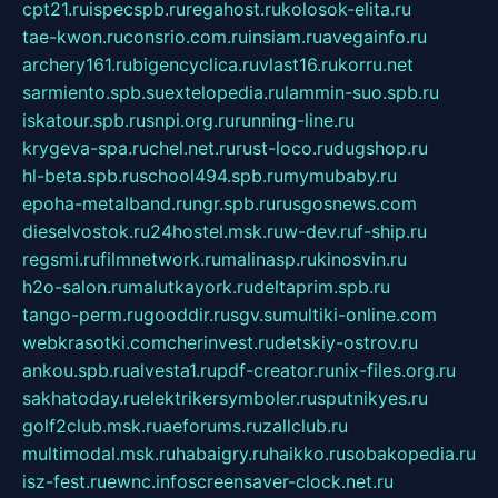
cpt21.ru
ispecspb.ru
regahost.ru
kolosok-elita.ru
tae-kwon.ru
consrio.com.ru
insiam.ru
avegainfo.ru
archery161.ru
bigencyclica.ru
vlast16.ru
korru.net
sarmiento.spb.su
extelopedia.ru
lammin-suo.spb.ru
iskatour.spb.ru
snpi.org.ru
running-line.ru
krygeva-spa.ru
chel.net.ru
rust-loco.ru
dugshop.ru
hl-beta.spb.ru
school494.spb.ru
mymubaby.ru
epoha-metalband.ru
ngr.spb.ru
rusgosnews.com
dieselvostok.ru
24hostel.msk.ru
w-dev.ru
f-ship.ru
regsmi.ru
filmnetwork.ru
malinasp.ru
kinosvin.ru
h2o-salon.ru
malutkayork.ru
deltaprim.spb.ru
tango-perm.ru
gooddir.ru
sgv.su
multiki-online.com
webkrasotki.com
cherinvest.ru
detskiy-ostrov.ru
ankou.spb.ru
alvesta1.ru
pdf-creator.ru
nix-files.org.ru
sakhatoday.ru
elektrikersymboler.ru
sputnikyes.ru
golf2club.msk.ru
aeforums.ru
zallclub.ru
multimodal.msk.ru
habaigry.ru
haikko.ru
sobakopedia.ru
isz-fest.ru
ewnc.info
screensaver-clock.net.ru