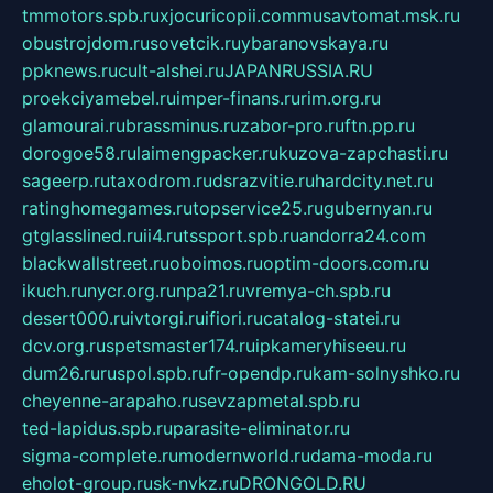
tmmotors.spb.ru
xjocuricopii.com
musavtomat.msk.ru
obustrojdom.ru
sovetcik.ru
ybaranovskaya.ru
ppknews.ru
cult-alshei.ru
JAPANRUSSIA.RU
proekciyamebel.ru
imper-finans.ru
rim.org.ru
glamourai.ru
brassminus.ru
zabor-pro.ru
ftn.pp.ru
dorogoe58.ru
laimengpacker.ru
kuzova-zapchasti.ru
sageerp.ru
taxodrom.ru
dsrazvitie.ru
hardcity.net.ru
ratinghomegames.ru
topservice25.ru
gubernyan.ru
gtglasslined.ru
ii4.ru
tssport.spb.ru
andorra24.com
blackwallstreet.ru
oboimos.ru
optim-doors.com.ru
ikuch.ru
nycr.org.ru
npa21.ru
vremya-ch.spb.ru
desert000.ru
ivtorgi.ru
ifiori.ru
catalog-statei.ru
dcv.org.ru
spetsmaster174.ru
ipkameryhiseeu.ru
dum26.ru
ruspol.spb.ru
fr-opendp.ru
kam-solnyshko.ru
cheyenne-arapaho.ru
sevzapmetal.spb.ru
ted-lapidus.spb.ru
parasite-eliminator.ru
sigma-complete.ru
modernworld.ru
dama-moda.ru
eholot-group.ru
sk-nvkz.ru
DRONGOLD.RU