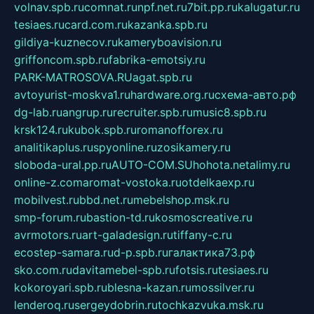
volnav.spb.ru
comnat.ru
npf.net.ru
7bit.pp.ru
kalugatur.ru
tesiaes.ru
card.com.ru
kazanka.spb.ru
gildiya-kuznecov.ru
kameryboavision.ru
griffoncom.spb.ru
fabrika-emotsiy.ru
PARK-MATROSOVA.RU
agat.spb.ru
avtoyurist-moskva1.ru
hardware.org.ru
схема-авто.рф
dg-lab.ru
angrup.ru
recruiter.spb.ru
music8.spb.ru
krsk124.ru
kubok.spb.ru
romanofforex.ru
analitikaplus.ru
spyonline.ru
zosikamery.ru
sloboda-ural.pp.ru
AUTO-COM.SU
hohota.net
alimy.ru
online-z.com
aromat-vostoka.ru
otdelkaexp.ru
mobilvest.ru
bbd.net.ru
mebelshop.msk.ru
smp-forum.ru
bastion-td.ru
kosmoscreative.ru
avrmotors.ru
art-galadesign.ru
tiffany-c.ru
ecostep-samara.ru
d-p.spb.ru
галактика73.рф
sko.com.ru
davitamebel-spb.ru
fotsis.ru
tesiaes.ru
kokoroyari.spb.ru
blesna-kazan.ru
mossilver.ru
lenderoq.ru
sergeydobrin.ru
tochkazvuka.msk.ru