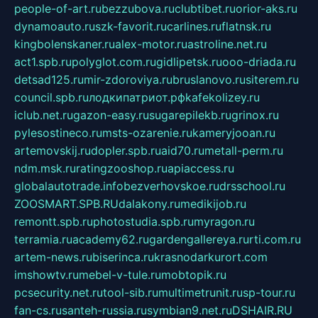
people-of-art.ru
bezzubova.ru
clubtibet.ru
orior-aks.ru
dynamoauto.ru
szk-favorit.ru
carlines.ru
flatnsk.ru
kingbolenskaner.ru
alex-motor.ru
astroline.net.ru
act1.spb.ru
polyglot.com.ru
gidlipetsk.ru
ooo-driada.ru
detsad125.ru
mir-zdoroviya.ru
bruslanovo.ru
siterem.ru
council.spb.ru
лодкипатриот.рф
kafekolizey.ru
iclub.net.ru
gazon-easy.ru
sugarepilekb.ru
grinox.ru
pylesostineco.ru
msts-ozarenie.ru
kameryjooan.ru
artemovskij.ru
dopler.spb.ru
aid70.ru
metall-perm.ru
ndm.msk.ru
ratingzooshop.ru
apiaccess.ru
globalautotrade.info
bezverhovskoe.ru
drsschool.ru
ZOOSMART.SPB.RU
dalakony.ru
medikijob.ru
remontt.spb.ru
photostudia.spb.ru
myragon.ru
terramia.ru
academy62.ru
gardengallereya.ru
rti.com.ru
artem-news.ru
biserinca.ru
krasnodarkurort.com
imshowtv.ru
mebel-v-tule.ru
mobtopik.ru
pcsecurity.net.ru
tool-sib.ru
multimetrunit.ru
sp-tour.ru
fan-cs.ru
santeh-russia.ru
symbian9.net.ru
DSHAIR.RU