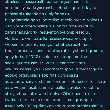
alfeihavsalnassr.ru
altaipant.ru
argentinamia.ru
aria-family.ru
arkrym.ru
ashanet.ru
belgorod-day.ru
bankaribi.ru
bandamn.ru
bigfatcc.ru
blagodarenie-spb.ru
borodino-media.ru
card-voice.ru
cardvoice.ru
zed-online.ru
zvonitut.ru
zebra-tlt.ru
zarafshan.ru
york-life.ru
vintovoykompressor.ru
vladivostok-map.ru
vlknrussia.ru
wasabi-shop.ru
webamator.ru
zaryna.ru
youtubefree.ru
x-ton.ru
trade-farm.ru
tajuncos.ru
taksu.ru
tor-lyubov-i-grom.ru
spayderhed-2022.ru
splclub.ru
stoppamedia.ru
snow-guard.ru
slovar-ivrit.ru
cleanmedicine.ru
shkurki-karakulya.ru
kanotiforet.spb.ru
tutmassage.ru
ecolog.org.ru
praga.spb.ru
falcorussia.ru
autodoctorservis.ru
kamertondom.spb.ru
net-life.net.ru
avto-vozim.ru
sakhcamera.ru
alliance-electro.spb.ru
stroyavt.ru
controlweb1.ru
tdsak74.ru
kinzozo-ru.ru
kvotka.ru
iron-snab.ru
costa-bella.ru
eugrus.pp.ru
associaciya39.ru
primexpo.spb.ru
bezmorchin.ru
ia2.ru