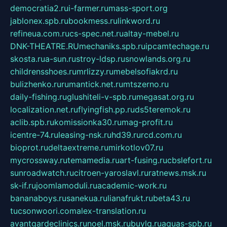
democratia2.ru
i-farmer.ru
mass-sport.org
jablonex.spb.ru
bookmess.ru
linkword.ru
refineua.com.ru
cs-spec.net.ru
altay-mebel.ru
DNK-THEATRE.RU
mechaniks.spb.ru
ipcamtechage.ru
skosta.ru
a-sun.ru
stroy-ldsp.ru
snowlands.org.ru
childrensshoes.ru
mrlizzy.ru
mebelsofiakrd.ru
bulizhenko.ru
rumantick.net.ru
mtszerno.ru
daily-fishing.ru
glushiteli-v-spb.ru
megasat.org.ru
localization.net.ru
flyingfish.pp.ru
ds5teremok.ru
aclib.spb.ru
komissionka30.ru
mag-profit.ru
icentre-74.ru
leasing-nsk.ru
hd39.ru
rcd.com.ru
bioprot.ru
deltaextreme.ru
mirkotlov07.ru
mycrossway.ru
temamedia.ru
art-fusing.ru
cbslefort.ru
sunroadwatch.ru
citroen-yaroslavl.ru
ratnews.msk.ru
sk-if.ru
joomlamoduli.ru
academic-work.ru
bananaboys.ru
sanekua.ru
lianafrukt.ru
beta43.ru
tucsonwoori.com
alex-translation.ru
avantgardeclinics.ru
noel.msk.ru
buylq.ru
aquas-spb.ru