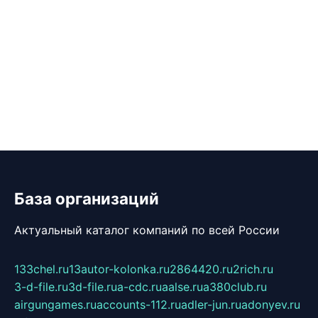
База организаций
Актуальный каталог компаний по всей России
133chel.ru
13autor-kolonka.ru
2864420.ru
2rich.ru
3-d-file.ru
3d-file.ru
a-cdc.ru
aalse.ru
a380club.ru
airgungames.ru
accounts-112.ru
adler-jun.ru
adonyev.ru