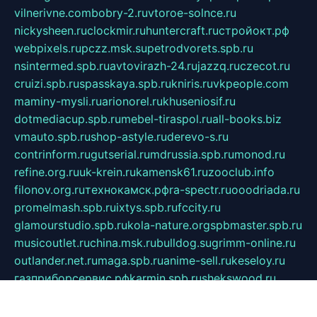
vilnerivne.com
bobry-2.ru
vtoroe-solnce.ru
nickysheen.ru
clockmir.ru
huntercraft.ru
стройокт.рф
webpixels.ru
pczz.msk.su
petrodvorets.spb.ru
nsintermed.spb.ru
avtovirazh-24.ru
jazzq.ru
czecot.ru
cruizi.spb.ru
spasskaya.spb.ru
kniris.ru
vkpeople.com
maminy-mysli.ru
arionorel.ru
khuseniosif.ru
dotmediacup.spb.ru
mebel-tiraspol.ru
all-books.biz
vmauto.spb.ru
shop-astyle.ru
derevo-s.ru
contrinform.ru
gutserial.ru
mdrussia.spb.ru
monod.ru
refine.org.ru
uk-krein.ru
kamensk61.ru
zooclub.info
filonov.org.ru
технокамск.рф
ra-spectr.ru
ooodriada.ru
promelmash.spb.ru
ixtys.spb.ru
fccity.ru
glamourstudio.spb.ru
kola-nature.org
spbmaster.spb.ru
musicoutlet.ru
china.msk.ru
bulldog.su
grimm-online.ru
outlander.net.ru
maga.spb.ru
anime-sell.ru
keseloy.ru
газприборсервис.рф
karmin.spb.ru
shekswood.ru
tischlermebel.ru
automall66.ru
mag-vladimir.ru
yardbar.ru
kiwitour.spb.ru
indesign.com.ru