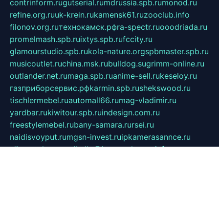
contrinform.ru
gutserial.ru
mdrussia.spb.ru
monod.ru
refine.org.ru
uk-krein.ru
kamensk61.ru
zooclub.info
filonov.org.ru
технокамск.рф
ra-spectr.ru
ooodriada.ru
promelmash.spb.ru
ixtys.spb.ru
fccity.ru
glamourstudio.spb.ru
kola-nature.org
spbmaster.spb.ru
musicoutlet.ru
china.msk.ru
bulldog.su
grimm-online.ru
outlander.net.ru
maga.spb.ru
anime-sell.ru
keseloy.ru
газприборсервис.рф
karmin.spb.ru
shekswood.ru
tischlermebel.ru
automall66.ru
mag-vladimir.ru
yardbar.ru
kiwitour.spb.ru
indesign.com.ru
freestylemebel.ru
bany-samara.ru
rsei.ru
naidisvoyput.ru
mgsn-invest.ru
ipkamerasannce.ru
alicante-house.ru
ibelka74.ru
cozyhouse.info
vlkargalev-studio.ru
700mb.ru
figura-ufa.ru
alina-live.ru
belarusiannews.ru
womenknow.ru
dos-vniimk.ru
sega.net.ru
dv.net.ru
phenomenonsofhistory.com
telesputnik.net.ru
wall.pp.ru
pylesosroidmi.ru
gtc-clan.ru
cligs.ru
bibikazap.ru
popova.org.ru