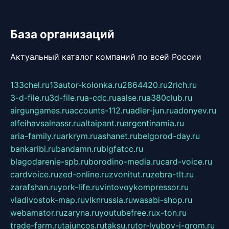
База организаций
Актуальный каталог компаний по всей России
133chel.ru
13autor-kolonka.ru
2864420.ru
2rich.ru
3-d-file.ru
3d-file.ru
a-cdc.ru
aalse.ru
a380club.ru
airgungames.ru
accounts-112.ru
adler-jun.ru
adonyev.ru
alfeihavsalnassr.ru
altaipant.ru
argentinamia.ru
aria-family.ru
arkrym.ru
ashanet.ru
belgorod-day.ru
bankaribi.ru
bandamn.ru
bigfatcc.ru
blagodarenie-spb.ru
borodino-media.ru
card-voice.ru
cardvoice.ru
zed-online.ru
zvonitut.ru
zebra-tlt.ru
zarafshan.ru
york-life.ru
vintovoykompressor.ru
vladivostok-map.ru
vlknrussia.ru
wasabi-shop.ru
webamator.ru
zaryna.ru
youtubefree.ru
x-ton.ru
trade-farm.ru
tajuncos.ru
taksu.ru
tor-lyubov-i-grom.ru