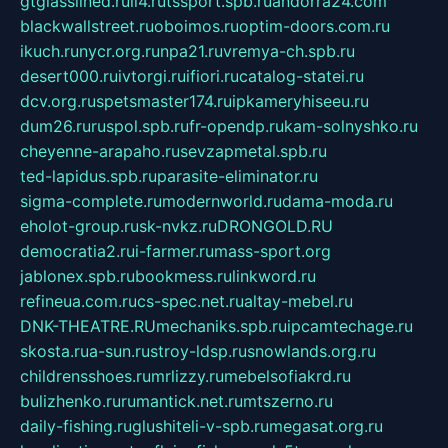
gtglasslined.ru
ii4.ru
tssport.spb.ru
andorra24.com
blackwallstreet.ru
oboimos.ru
optim-doors.com.ru
ikuch.ru
nycr.org.ru
npa21.ru
vremya-ch.spb.ru
desert000.ru
ivtorgi.ru
ifiori.ru
catalog-statei.ru
dcv.org.ru
spetsmaster174.ru
ipkameryhiseeu.ru
dum26.ru
ruspol.spb.ru
fr-opendp.ru
kam-solnyshko.ru
cheyenne-arapaho.ru
sevzapmetal.spb.ru
ted-lapidus.spb.ru
parasite-eliminator.ru
sigma-complete.ru
modernworld.ru
dama-moda.ru
eholot-group.ru
sk-nvkz.ru
DRONGOLD.RU
democratia2.ru
i-farmer.ru
mass-sport.org
jablonex.spb.ru
bookmess.ru
linkword.ru
refineua.com.ru
cs-spec.net.ru
altay-mebel.ru
DNK-THEATRE.RU
mechaniks.spb.ru
ipcamtechage.ru
skosta.ru
a-sun.ru
stroy-ldsp.ru
snowlands.org.ru
childrensshoes.ru
mrlizzy.ru
mebelsofiakrd.ru
bulizhenko.ru
rumantick.net.ru
mtszerno.ru
daily-fishing.ru
glushiteli-v-spb.ru
megasat.org.ru