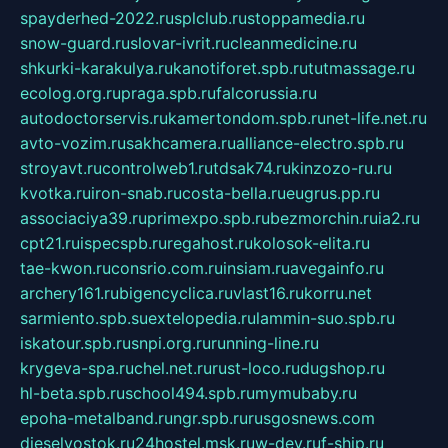
spayderhed-2022.ru
splclub.ru
stoppamedia.ru
snow-guard.ru
slovar-ivrit.ru
cleanmedicine.ru
shkurki-karakulya.ru
kanotiforet.spb.ru
tutmassage.ru
ecolog.org.ru
praga.spb.ru
falcorussia.ru
autodoctorservis.ru
kamertondom.spb.ru
net-life.net.ru
avto-vozim.ru
sakhcamera.ru
alliance-electro.spb.ru
stroyavt.ru
controlweb1.ru
tdsak74.ru
kinzozo-ru.ru
kvotka.ru
iron-snab.ru
costa-bella.ru
eugrus.pp.ru
associaciya39.ru
primexpo.spb.ru
bezmorchin.ru
ia2.ru
cpt21.ru
ispecspb.ru
regahost.ru
kolosok-elita.ru
tae-kwon.ru
consrio.com.ru
insiam.ru
avegainfo.ru
archery161.ru
bigencyclica.ru
vlast16.ru
korru.net
sarmiento.spb.su
extelopedia.ru
lammin-suo.spb.ru
iskatour.spb.ru
snpi.org.ru
running-line.ru
krygeva-spa.ru
chel.net.ru
rust-loco.ru
dugshop.ru
hl-beta.spb.ru
school494.spb.ru
mymubaby.ru
epoha-metalband.ru
ngr.spb.ru
rusgosnews.com
dieselvostok.ru
24hostel.msk.ru
w-dev.ru
f-ship.ru