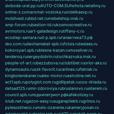
sloboda-ural.pp.ru
AUTO-COM.SU
hohota.net
alimy.ru
online-z.com
aromat-vostoka.ru
otdelkaexp.ru
mobilvest.ru
bbd.net.ru
mebelshop.msk.ru
smp-forum.ru
bastion-td.ru
kosmoscreative.ru
avrmotors.ru
art-galadesign.ru
tiffany-c.ru
ecostep-samara.ru
d-p.spb.ru
галактика73.рф
sko.com.ru
davitamebel-spb.ru
fotsis.ru
tesiaes.ru
kokoroyari.spb.ru
blesna-kazan.ru
mossilver.ru
lenderoq.ru
sergeydobrin.ru
tochkazvuka.msk.ru
people-of-art.ru
bezzubova.ru
clubtibet.ru
orior-aks.ru
dynamoauto.ru
szk-favorit.ru
carlines.ru
flatnsk.ru
kingbolenskaner.ru
alex-motor.ru
astroline.net.ru
act1.spb.ru
polyglot.com.ru
gidlipetsk.ru
ooo-driada.ru
detsad125.ru
mir-zdoroviya.ru
bruslanovo.ru
siterem.ru
council.spb.ru
лодкипатриот.рф
kafekolizey.ru
iclub.net.ru
gazon-easy.ru
sugarepilekb.ru
grinox.ru
pylesostineco.ru
msts-ozarenie.ru
kameryjooan.ru
artemovskij.ru
dopler.spb.ru
aid70.ru
metall-perm.ru