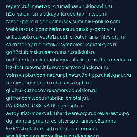
regsmi.ru
filmnetwork.ru
malinasp.ru
kinosvin.ru
h2o-salon.ru
malutkayork.ru
deltaprim.spb.ru
tango-perm.ru
gooddir.ru
sgv.su
multiki-online.com
webkrasotki.com
cherinvest.ru
detskiy-ostrov.ru
ankou.spb.ru
alvesta1.ru
pdf-creator.ru
nix-files.org.ru
sakhatoday.ru
elektrikersymboler.ru
sputnikyes.ru
golf2club.msk.ru
aeforums.ru
zallclub.ru
multimodal.msk.ru
habaigry.ru
haikko.ru
sobakopedia.ru
isz-fest.ru
ewnc.info
screensaver-clock.net.ru
volnav.spb.ru
comnat.ru
npf.net.ru
7bit.pp.ru
kalugatur.ru
tesiaes.ru
card.com.ru
kazanka.spb.ru
gildiya-kuznecov.ru
kameryboavision.ru
griffoncom.spb.ru
fabrika-emotsiy.ru
PARK-MATROSOVA.RU
agat.spb.ru
avtoyurist-moskva1.ru
hardware.org.ru
схема-авто.рф
dg-lab.ru
angrup.ru
recruiter.spb.ru
music8.spb.ru
krsk124.ru
kubok.spb.ru
romanofforex.ru
analitikaplus.ru
spyonline.ru
zosikamery.ru