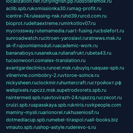
localization.net.ru
flyingfish.pp.ru
ds5teremok.ru
aclib.spb.ru
komissionka30.ru
mag-profit.ru
icentre-74.ru
leasing-nsk.ru
hd39.ru
rcd.com.ru
bioprot.ru
deltaextreme.ru
mirkotlov07.ru
mycrossway.ru
temamedia.ru
art-fusing.ru
cbslefort.ru
sunroadwatch.ru
citroen-yaroslavl.ru
ratnews.msk.ru
sk-if.ru
joomlamoduli.ru
academic-work.ru
bananaboys.ru
sanekua.ru
lianafrukt.ru
beta43.ru
tucsonwoori.com
alex-translation.ru
avantgardeclinics.ru
noel.msk.ru
buylq.ru
aquas-spb.ru
vilnerivne.com
bobry-2.ru
vtoroe-solnce.ru
nickysheen.ru
clockmir.ru
huntercraft.ru
стройокт.рф
webpixels.ru
pczz.msk.su
petrodvorets.spb.ru
nsintermed.spb.ru
avtovirazh-24.ru
jazzq.ru
czecot.ru
cruizi.spb.ru
spasskaya.spb.ru
kniris.ru
vkpeople.com
maminy-mysli.ru
arionorel.ru
khuseniosif.ru
dotmediacup.spb.ru
mebel-tiraspol.ru
all-books.biz
vmauto.spb.ru
shop-astyle.ru
derevo-s.ru