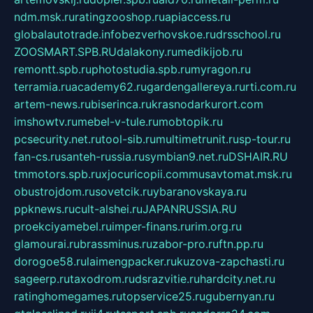
ndm.msk.ru
ratingzooshop.ru
apiaccess.ru
globalautotrade.info
bezverhovskoe.ru
drsschool.ru
ZOOSMART.SPB.RU
dalakony.ru
medikijob.ru
remontt.spb.ru
photostudia.spb.ru
myragon.ru
terramia.ru
academy62.ru
gardengallereya.ru
rti.com.ru
artem-news.ru
biserinca.ru
krasnodarkurort.com
imshowtv.ru
mebel-v-tule.ru
mobtopik.ru
pcsecurity.net.ru
tool-sib.ru
multimetrunit.ru
sp-tour.ru
fan-cs.ru
santeh-russia.ru
symbian9.net.ru
DSHAIR.RU
tmmotors.spb.ru
xjocuricopii.com
musavtomat.msk.ru
obustrojdom.ru
sovetcik.ru
ybaranovskaya.ru
ppknews.ru
cult-alshei.ru
JAPANRUSSIA.RU
proekciyamebel.ru
imper-finans.ru
rim.org.ru
glamourai.ru
brassminus.ru
zabor-pro.ru
ftn.pp.ru
dorogoe58.ru
laimengpacker.ru
kuzova-zapchasti.ru
sageerp.ru
taxodrom.ru
dsrazvitie.ru
hardcity.net.ru
ratinghomegames.ru
topservice25.ru
gubernyan.ru