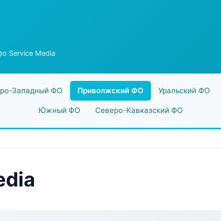
о Service Media
ро-Западный ФО
Приволжский ФО
Уральский ФО
Южный ФО
Северо-Кавказский ФО
edia