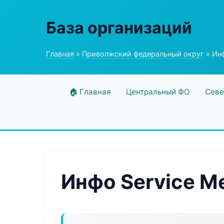
База организаций
Главная
»
Приволжский федеральный округ
» Инф
🏠 Главная
Центральный ФО
Севе
Инфо Service M