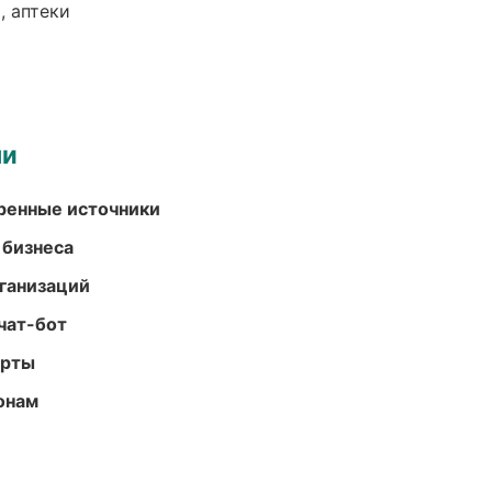
, аптеки
ми
еренные источники
 бизнеса
ганизаций
чат-бот
арты
онам