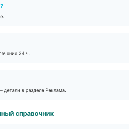
е?
е.
течение 24 ч.
— детали в разделе Реклама.
нный справочник