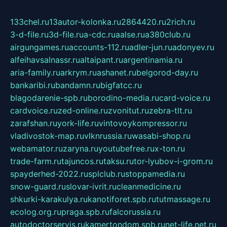
133chel.ru
13autor-kolonka.ru
2864420.ru
2rich.ru
3-d-file.ru
3d-file.ru
a-cdc.ru
aalse.ru
a380club.ru
airgungames.ru
accounts-112.ru
adler-jun.ru
adonyev.ru
alfeihavsalnassr.ru
altaipant.ru
argentinamia.ru
aria-family.ru
arkrym.ru
ashanet.ru
belgorod-day.ru
bankaribi.ru
bandamn.ru
bigfatcc.ru
blagodarenie-spb.ru
borodino-media.ru
card-voice.ru
cardvoice.ru
zed-online.ru
zvonitut.ru
zebra-tlt.ru
zarafshan.ru
york-life.ru
vintovoykompressor.ru
vladivostok-map.ru
vlknrussia.ru
wasabi-shop.ru
webamator.ru
zaryna.ru
youtubefree.ru
x-ton.ru
trade-farm.ru
tajuncos.ru
taksu.ru
tor-lyubov-i-grom.ru
spayderhed-2022.ru
splclub.ru
stoppamedia.ru
snow-guard.ru
slovar-ivrit.ru
cleanmedicine.ru
shkurki-karakulya.ru
kanotiforet.spb.ru
tutmassage.ru
ecolog.org.ru
praga.spb.ru
falcorussia.ru
autodoctorservis.ru
kamertondom.spb.ru
net-life.net.ru