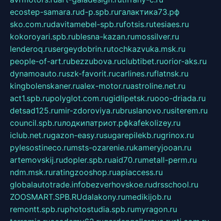
ecostep-samara.ru
d-p.spb.ru
галактика73.рф
sko.com.ru
davitamebel-spb.ru
fotsis.ru
tesiaes.ru
kokoroyari.spb.ru
blesna-kazan.ru
mossilver.ru
lenderoq.ru
sergeydobrin.ru
tochkazvuka.msk.ru
people-of-art.ru
bezzubova.ru
clubtibet.ru
orior-aks.ru
dynamoauto.ru
szk-favorit.ru
carlines.ru
flatnsk.ru
kingbolenskaner.ru
alex-motor.ru
astroline.net.ru
act1.spb.ru
polyglot.com.ru
gidlipetsk.ru
ooo-driada.ru
detsad125.ru
mir-zdoroviya.ru
bruslanovo.ru
siterem.ru
council.spb.ru
лодкипатриот.рф
kafekolizey.ru
iclub.net.ru
gazon-easy.ru
sugarepilekb.ru
grinox.ru
pylesostineco.ru
msts-ozarenie.ru
kameryjooan.ru
artemovskij.ru
dopler.spb.ru
aid70.ru
metall-perm.ru
ndm.msk.ru
ratingzooshop.ru
apiaccess.ru
globalautotrade.info
bezverhovskoe.ru
drsschool.ru
ZOOSMART.SPB.RU
dalakony.ru
medikijob.ru
remontt.spb.ru
photostudia.spb.ru
myragon.ru