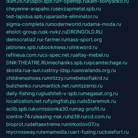
dum26.ru
ruspol.spb.ru
fr-opendp.ru
kam-solnyshko.ru
cheyenne-arapaho.ru
sevzapmetal.spb.ru
ted-lapidus.spb.ru
parasite-eliminator.ru
sigma-complete.ru
modernworld.ru
dama-moda.ru
eholot-group.ru
sk-nvkz.ru
DRONGOLD.RU
democratia2.ru
i-farmer.ru
mass-sport.org
jablonex.spb.ru
bookmess.ru
linkword.ru
refineua.com.ru
cs-spec.net.ru
altay-mebel.ru
DNK-THEATRE.RU
mechaniks.spb.ru
ipcamtechage.ru
skosta.ru
a-sun.ru
stroy-ldsp.ru
snowlands.org.ru
childrensshoes.ru
mrlizzy.ru
mebelsofiakrd.ru
bulizhenko.ru
rumantick.net.ru
mtszerno.ru
daily-fishing.ru
glushiteli-v-spb.ru
megasat.org.ru
localization.net.ru
flyingfish.pp.ru
ds5teremok.ru
aclib.spb.ru
komissionka30.ru
mag-profit.ru
icentre-74.ru
leasing-nsk.ru
hd39.ru
rcd.com.ru
bioprot.ru
deltaextreme.ru
mirkotlov07.ru
mycrossway.ru
temamedia.ru
art-fusing.ru
cbslefort.ru