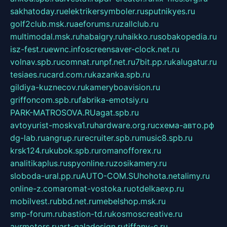
sakhatoday.ru
elektrikersymboler.ru
sputnikyes.ru
golf2club.msk.ru
aeforums.ru
zallclub.ru
multimodal.msk.ru
habaigry.ru
haikko.ru
sobakopedia.ru
isz-fest.ru
ewnc.info
screensaver-clock.net.ru
volnav.spb.ru
comnat.ru
npf.net.ru
7bit.pp.ru
kalugatur.ru
tesiaes.ru
card.com.ru
kazanka.spb.ru
gildiya-kuznecov.ru
kameryboavision.ru
griffoncom.spb.ru
fabrika-emotsiy.ru
PARK-MATROSOVA.RU
agat.spb.ru
avtoyurist-moskva1.ru
hardware.org.ru
схема-авто.рф
dg-lab.ru
angrup.ru
recruiter.spb.ru
music8.spb.ru
krsk124.ru
kubok.spb.ru
romanofforex.ru
analitikaplus.ru
spyonline.ru
zosikamery.ru
sloboda-ural.pp.ru
AUTO-COM.SU
hohota.net
alimy.ru
online-z.com
aromat-vostoka.ru
otdelkaexp.ru
mobilvest.ru
bbd.net.ru
mebelshop.msk.ru
smp-forum.ru
bastion-td.ru
kosmoscreative.ru
avrmotors.ru
art-galadesign.ru
tiffany-c.ru