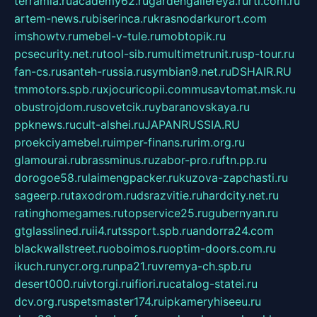
terramia.ru
academy62.ru
gardengallereya.ru
rti.com.ru
artem-news.ru
biserinca.ru
krasnodarkurort.com
imshowtv.ru
mebel-v-tule.ru
mobtopik.ru
pcsecurity.net.ru
tool-sib.ru
multimetrunit.ru
sp-tour.ru
fan-cs.ru
santeh-russia.ru
symbian9.net.ru
DSHAIR.RU
tmmotors.spb.ru
xjocuricopii.com
musavtomat.msk.ru
obustrojdom.ru
sovetcik.ru
ybaranovskaya.ru
ppknews.ru
cult-alshei.ru
JAPANRUSSIA.RU
proekciyamebel.ru
imper-finans.ru
rim.org.ru
glamourai.ru
brassminus.ru
zabor-pro.ru
ftn.pp.ru
dorogoe58.ru
laimengpacker.ru
kuzova-zapchasti.ru
sageerp.ru
taxodrom.ru
dsrazvitie.ru
hardcity.net.ru
ratinghomegames.ru
topservice25.ru
gubernyan.ru
gtglasslined.ru
ii4.ru
tssport.spb.ru
andorra24.com
blackwallstreet.ru
oboimos.ru
optim-doors.com.ru
ikuch.ru
nycr.org.ru
npa21.ru
vremya-ch.spb.ru
desert000.ru
ivtorgi.ru
ifiori.ru
catalog-statei.ru
dcv.org.ru
spetsmaster174.ru
ipkameryhiseeu.ru