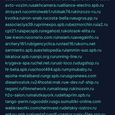
avto-vozim.ru
sakhcamera.ru
alliance-electro.spb.ru
stroyavt.ru
controlweb1.ru
tdsak74.ru
kinzozo-ru.ru
kvotka.ru
iron-snab.ru
costa-bella.ru
eugrus.pp.ru
associaciya39.ru
primexpo.spb.ru
bezmorchin.ru
ia2.ru
cpt21.ru
ispecspb.ru
regahost.ru
kolosok-elita.ru
tae-kwon.ru
consrio.com.ru
insiam.ru
avegainfo.ru
archery161.ru
bigencyclica.ru
vlast16.ru
korru.net
sarmiento.spb.su
extelopedia.ru
lammin-suo.spb.ru
iskatour.spb.ru
snpi.org.ru
running-line.ru
krygeva-spa.ru
chel.net.ru
rust-loco.ru
dugshop.ru
hl-beta.spb.ru
school494.spb.ru
mymubaby.ru
epoha-metalband.ru
ngr.spb.ru
rusgosnews.com
dieselvostok.ru
24hostel.msk.ru
w-dev.ru
f-ship.ru
regsmi.ru
filmnetwork.ru
malinasp.ru
kinosvin.ru
h2o-salon.ru
malutkayork.ru
deltaprim.spb.ru
tango-perm.ru
gooddir.ru
sgv.su
multiki-online.com
webkrasotki.com
cherinvest.ru
detskiy-ostrov.ru
ankou.spb.ru
alvesta1.ru
pdf-creator.ru
nix-files.org.ru