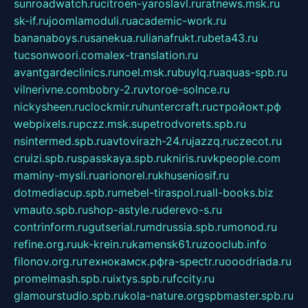
sunroadwatch.ru
citroen-yaroslavl.ru
ratnews.msk.ru
sk-if.ru
joomlamoduli.ru
academic-work.ru
bananaboys.ru
sanekua.ru
lianafrukt.ru
beta43.ru
tucsonwoori.com
alex-translation.ru
avantgardeclinics.ru
noel.msk.ru
buylq.ru
aquas-spb.ru
vilnerivne.com
bobry-2.ru
vtoroe-solnce.ru
nickysheen.ru
clockmir.ru
huntercraft.ru
стройокт.рф
webpixels.ru
pczz.msk.su
petrodvorets.spb.ru
nsintermed.spb.ru
avtovirazh-24.ru
jazzq.ru
czecot.ru
cruizi.spb.ru
spasskaya.spb.ru
kniris.ru
vkpeople.com
maminy-mysli.ru
arionorel.ru
khuseniosif.ru
dotmediacup.spb.ru
mebel-tiraspol.ru
all-books.biz
vmauto.spb.ru
shop-astyle.ru
derevo-s.ru
contrinform.ru
gutserial.ru
mdrussia.spb.ru
monod.ru
refine.org.ru
uk-krein.ru
kamensk61.ru
zooclub.info
filonov.org.ru
технокамск.рф
ra-spectr.ru
ooodriada.ru
promelmash.spb.ru
ixtys.spb.ru
fccity.ru
glamourstudio.spb.ru
kola-nature.org
spbmaster.spb.ru