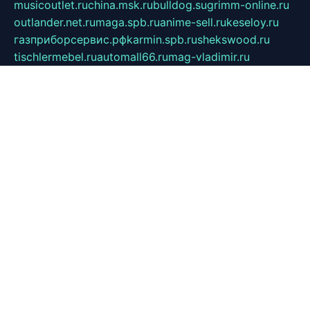
musicoutlet.ru
china.msk.ru
bulldog.su
grimm-online.ru
outlander.net.ru
maga.spb.ru
anime-sell.ru
keseloy.ru
газприборсервис.рф
karmin.spb.ru
shekswood.ru
tischlermebel.ru
automall66.ru
mag-vladimir.ru
yardbar.ru
kiwitour.spb.ru
indesign.com.ru
freestylemebel.ru
bany-samara.ru
rsei.ru
naidisvoyput.ru
mgsn-invest.ru
ipkamerasannce.ru
alicante-house.ru
ibelka74.ru
cozyhouse.info
vlkargalev-studio.ru
700mb.ru
figura-ufa.ru
alina-live.ru
belarusiannews.ru
womenknow.ru
dos-vniimk.ru
sega.net.ru
dv.net.ru
phenomenonsofhistory.com
telesputnik.net.ru
wall.pp.ru
pylesosroidmi.ru
gtc-clan.ru
cligs.ru
bibikazap.ru
popova.org.ru
netwhistler.spb.ru
bellvil.ru
bonzon.ru
iss-vladik.ru
defiparis.net.ru
las-gryzas.ru
amku.ru
electednews.spb.ru
feather.org.ru
spar72.ru
tankiigri.ru
dominus.com.ru
ibtree.ru
sanykool.pp.ru
unixlib.org.ru
menatep.spb.ru
gartenterrassen.ru
printeka.ru