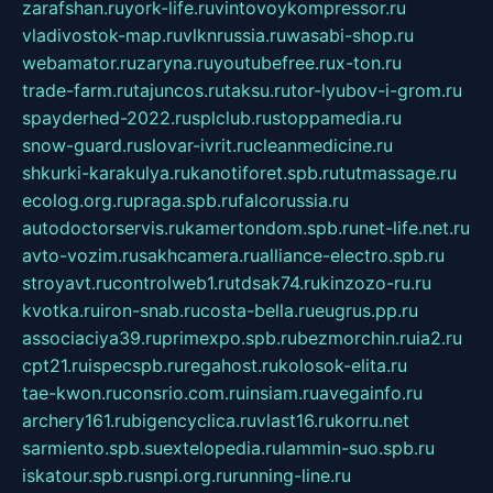
zarafshan.ru
york-life.ru
vintovoykompressor.ru
vladivostok-map.ru
vlknrussia.ru
wasabi-shop.ru
webamator.ru
zaryna.ru
youtubefree.ru
x-ton.ru
trade-farm.ru
tajuncos.ru
taksu.ru
tor-lyubov-i-grom.ru
spayderhed-2022.ru
splclub.ru
stoppamedia.ru
snow-guard.ru
slovar-ivrit.ru
cleanmedicine.ru
shkurki-karakulya.ru
kanotiforet.spb.ru
tutmassage.ru
ecolog.org.ru
praga.spb.ru
falcorussia.ru
autodoctorservis.ru
kamertondom.spb.ru
net-life.net.ru
avto-vozim.ru
sakhcamera.ru
alliance-electro.spb.ru
stroyavt.ru
controlweb1.ru
tdsak74.ru
kinzozo-ru.ru
kvotka.ru
iron-snab.ru
costa-bella.ru
eugrus.pp.ru
associaciya39.ru
primexpo.spb.ru
bezmorchin.ru
ia2.ru
cpt21.ru
ispecspb.ru
regahost.ru
kolosok-elita.ru
tae-kwon.ru
consrio.com.ru
insiam.ru
avegainfo.ru
archery161.ru
bigencyclica.ru
vlast16.ru
korru.net
sarmiento.spb.su
extelopedia.ru
lammin-suo.spb.ru
iskatour.spb.ru
snpi.org.ru
running-line.ru