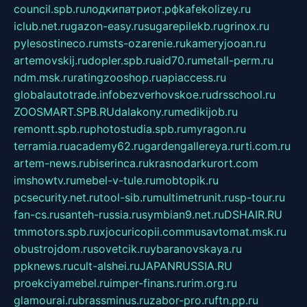
council.spb.ru
лодкипатриот.рф
kafekolizey.ru
iclub.net.ru
gazon-easy.ru
sugarepilekb.ru
grinox.ru
pylesostineco.ru
msts-ozarenie.ru
kameryjooan.ru
artemovskij.ru
dopler.spb.ru
aid70.ru
metall-perm.ru
ndm.msk.ru
ratingzooshop.ru
apiaccess.ru
globalautotrade.info
bezverhovskoe.ru
drsschool.ru
ZOOSMART.SPB.RU
dalakony.ru
medikijob.ru
remontt.spb.ru
photostudia.spb.ru
myragon.ru
terramia.ru
academy62.ru
gardengallereya.ru
rti.com.ru
artem-news.ru
biserinca.ru
krasnodarkurort.com
imshowtv.ru
mebel-v-tule.ru
mobtopik.ru
pcsecurity.net.ru
tool-sib.ru
multimetrunit.ru
sp-tour.ru
fan-cs.ru
santeh-russia.ru
symbian9.net.ru
DSHAIR.RU
tmmotors.spb.ru
xjocuricopii.com
musavtomat.msk.ru
obustrojdom.ru
sovetcik.ru
ybaranovskaya.ru
ppknews.ru
cult-alshei.ru
JAPANRUSSIA.RU
proekciyamebel.ru
imper-finans.ru
rim.org.ru
glamourai.ru
brassminus.ru
zabor-pro.ru
ftn.pp.ru