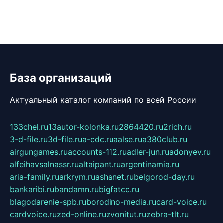
База организаций
Актуальный каталог компаний по всей России
133chel.ru
13autor-kolonka.ru
2864420.ru
2rich.ru
3-d-file.ru
3d-file.ru
a-cdc.ru
aalse.ru
a380club.ru
airgungames.ru
accounts-112.ru
adler-jun.ru
adonyev.ru
alfeihavsalnassr.ru
altaipant.ru
argentinamia.ru
aria-family.ru
arkrym.ru
ashanet.ru
belgorod-day.ru
bankaribi.ru
bandamn.ru
bigfatcc.ru
blagodarenie-spb.ru
borodino-media.ru
card-voice.ru
cardvoice.ru
zed-online.ru
zvonitut.ru
zebra-tlt.ru