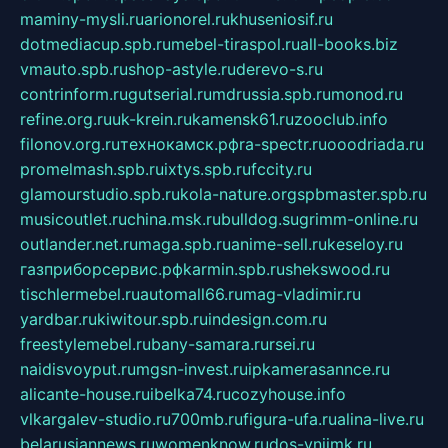
maminy-mysli.ru
arionorel.ru
khuseniosif.ru
dotmediacup.spb.ru
mebel-tiraspol.ru
all-books.biz
vmauto.spb.ru
shop-astyle.ru
derevo-s.ru
contrinform.ru
gutserial.ru
mdrussia.spb.ru
monod.ru
refine.org.ru
uk-krein.ru
kamensk61.ru
zooclub.info
filonov.org.ru
технокамск.рф
ra-spectr.ru
ooodriada.ru
promelmash.spb.ru
ixtys.spb.ru
fccity.ru
glamourstudio.spb.ru
kola-nature.org
spbmaster.spb.ru
musicoutlet.ru
china.msk.ru
bulldog.su
grimm-online.ru
outlander.net.ru
maga.spb.ru
anime-sell.ru
keseloy.ru
газприборсервис.рф
karmin.spb.ru
shekswood.ru
tischlermebel.ru
automall66.ru
mag-vladimir.ru
yardbar.ru
kiwitour.spb.ru
indesign.com.ru
freestylemebel.ru
bany-samara.ru
rsei.ru
naidisvoyput.ru
mgsn-invest.ru
ipkamerasannce.ru
alicante-house.ru
ibelka74.ru
cozyhouse.info
vlkargalev-studio.ru
700mb.ru
figura-ufa.ru
alina-live.ru
belarusiannews.ru
womenknow.ru
dos-vniimk.ru