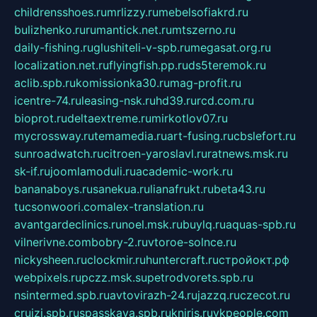
childrensshoes.ru
mrlizzy.ru
mebelsofiakrd.ru
bulizhenko.ru
rumantick.net.ru
mtszerno.ru
daily-fishing.ru
glushiteli-v-spb.ru
megasat.org.ru
localization.net.ru
flyingfish.pp.ru
ds5teremok.ru
aclib.spb.ru
komissionka30.ru
mag-profit.ru
icentre-74.ru
leasing-nsk.ru
hd39.ru
rcd.com.ru
bioprot.ru
deltaextreme.ru
mirkotlov07.ru
mycrossway.ru
temamedia.ru
art-fusing.ru
cbslefort.ru
sunroadwatch.ru
citroen-yaroslavl.ru
ratnews.msk.ru
sk-if.ru
joomlamoduli.ru
academic-work.ru
bananaboys.ru
sanekua.ru
lianafrukt.ru
beta43.ru
tucsonwoori.com
alex-translation.ru
avantgardeclinics.ru
noel.msk.ru
buylq.ru
aquas-spb.ru
vilnerivne.com
bobry-2.ru
vtoroe-solnce.ru
nickysheen.ru
clockmir.ru
huntercraft.ru
стройокт.рф
webpixels.ru
pczz.msk.su
petrodvorets.spb.ru
nsintermed.spb.ru
avtovirazh-24.ru
jazzq.ru
czecot.ru
cruizi.spb.ru
spasskaya.spb.ru
kniris.ru
vkpeople.com