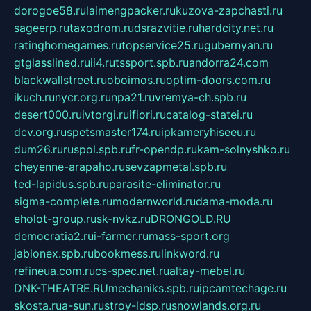
dorogoe58.ru
laimengpacker.ru
kuzova-zapchasti.ru
sageerp.ru
taxodrom.ru
dsrazvitie.ru
hardcity.net.ru
ratinghomegames.ru
topservice25.ru
gubernyan.ru
gtglasslined.ru
ii4.ru
tssport.spb.ru
andorra24.com
blackwallstreet.ru
oboimos.ru
optim-doors.com.ru
ikuch.ru
nycr.org.ru
npa21.ru
vremya-ch.spb.ru
desert000.ru
ivtorgi.ru
ifiori.ru
catalog-statei.ru
dcv.org.ru
spetsmaster174.ru
ipkameryhiseeu.ru
dum26.ru
ruspol.spb.ru
fr-opendp.ru
kam-solnyshko.ru
cheyenne-arapaho.ru
sevzapmetal.spb.ru
ted-lapidus.spb.ru
parasite-eliminator.ru
sigma-complete.ru
modernworld.ru
dama-moda.ru
eholot-group.ru
sk-nvkz.ru
DRONGOLD.RU
democratia2.ru
i-farmer.ru
mass-sport.org
jablonex.spb.ru
bookmess.ru
linkword.ru
refineua.com.ru
cs-spec.net.ru
altay-mebel.ru
DNK-THEATRE.RU
mechaniks.spb.ru
ipcamtechage.ru
skosta.ru
a-sun.ru
stroy-ldsp.ru
snowlands.org.ru