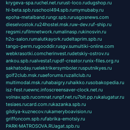
krygeva-spa.ru
chel.net.ru
rust-loco.ru
dugshop.ru
hl-beta.spb.ru
school494.spb.ru
mymubaby.ru
epoha-metalband.ru
ngr.spb.ru
rusgosnews.com
dieselvostok.ru
24hostel.msk.ru
w-dev.ru
f-ship.ru
regsmi.ru
filmnetwork.ru
malinasp.ru
kinosvin.ru
h2o-salon.ru
malutkayork.ru
deltaprim.spb.ru
tango-perm.ru
gooddir.ru
sgv.su
multiki-online.com
webkrasotki.com
cherinvest.ru
detskiy-ostrov.ru
ankou.spb.ru
alvesta1.ru
pdf-creator.ru
nix-files.org.ru
sakhatoday.ru
elektrikersymboler.ru
sputnikyes.ru
golf2club.msk.ru
aeforums.ru
zallclub.ru
multimodal.msk.ru
habaigry.ru
haikko.ru
sobakopedia.ru
isz-fest.ru
ewnc.info
screensaver-clock.net.ru
volnav.spb.ru
comnat.ru
npf.net.ru
7bit.pp.ru
kalugatur.ru
tesiaes.ru
card.com.ru
kazanka.spb.ru
gildiya-kuznecov.ru
kameryboavision.ru
griffoncom.spb.ru
fabrika-emotsiy.ru
PARK-MATROSOVA.RU
agat.spb.ru