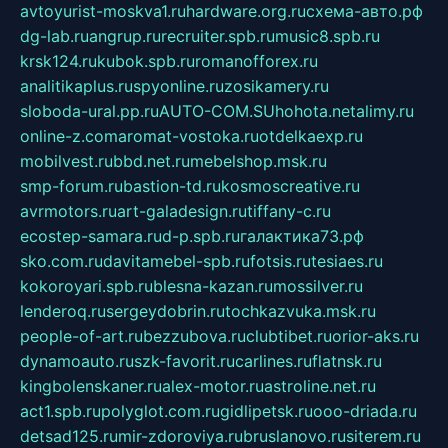
avtoyurist-moskva1.ru
hardware.org.ru
схема-авто.рф
dg-lab.ru
angrup.ru
recruiter.spb.ru
music8.spb.ru
krsk124.ru
kubok.spb.ru
romanofforex.ru
analitikaplus.ru
spyonline.ru
zosikamery.ru
sloboda-ural.pp.ru
AUTO-COM.SU
hohota.net
alimy.ru
online-z.com
aromat-vostoka.ru
otdelkaexp.ru
mobilvest.ru
bbd.net.ru
mebelshop.msk.ru
smp-forum.ru
bastion-td.ru
kosmoscreative.ru
avrmotors.ru
art-galadesign.ru
tiffany-c.ru
ecostep-samara.ru
d-p.spb.ru
галактика73.рф
sko.com.ru
davitamebel-spb.ru
fotsis.ru
tesiaes.ru
kokoroyari.spb.ru
blesna-kazan.ru
mossilver.ru
lenderoq.ru
sergeydobrin.ru
tochkazvuka.msk.ru
people-of-art.ru
bezzubova.ru
clubtibet.ru
orior-aks.ru
dynamoauto.ru
szk-favorit.ru
carlines.ru
flatnsk.ru
kingbolenskaner.ru
alex-motor.ru
astroline.net.ru
act1.spb.ru
polyglot.com.ru
gidlipetsk.ru
ooo-driada.ru
detsad125.ru
mir-zdoroviya.ru
bruslanovo.ru
siterem.ru