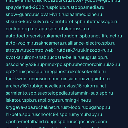
spayderhed-2022.ru
splclub.ru
stoppamedia.ru
snow-guard.ru
slovar-ivrit.ru
cleanmedicine.ru
shkurki-karakulya.ru
kanotiforet.spb.ru
tutmassage.ru
ecolog.org.ru
praga.spb.ru
falcorussia.ru
autodoctorservis.ru
kamertondom.spb.ru
net-life.net.ru
avto-vozim.ru
sakhcamera.ru
alliance-electro.spb.ru
stroyavt.ru
controlweb1.ru
tdsak74.ru
kinzozo-ru.ru
kvotka.ru
iron-snab.ru
costa-bella.ru
eugrus.pp.ru
associaciya39.ru
primexpo.spb.ru
bezmorchin.ru
ia2.ru
cpt21.ru
ispecspb.ru
regahost.ru
kolosok-elita.ru
tae-kwon.ru
consrio.com.ru
insiam.ru
avegainfo.ru
archery161.ru
bigencyclica.ru
vlast16.ru
korru.net
sarmiento.spb.su
extelopedia.ru
lammin-suo.spb.ru
iskatour.spb.ru
snpi.org.ru
running-line.ru
krygeva-spa.ru
chel.net.ru
rust-loco.ru
dugshop.ru
hl-beta.spb.ru
school494.spb.ru
mymubaby.ru
epoha-metalband.ru
ngr.spb.ru
rusgosnews.com