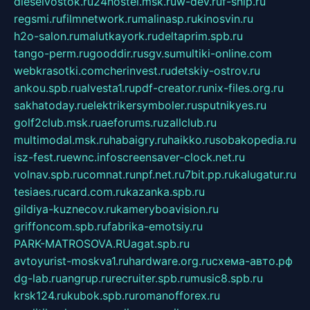
dieselvostok.ru
24hostel.msk.ru
w-dev.ru
f-ship.ru
regsmi.ru
filmnetwork.ru
malinasp.ru
kinosvin.ru
h2o-salon.ru
malutkayork.ru
deltaprim.spb.ru
tango-perm.ru
gooddir.ru
sgv.su
multiki-online.com
webkrasotki.com
cherinvest.ru
detskiy-ostrov.ru
ankou.spb.ru
alvesta1.ru
pdf-creator.ru
nix-files.org.ru
sakhatoday.ru
elektrikersymboler.ru
sputnikyes.ru
golf2club.msk.ru
aeforums.ru
zallclub.ru
multimodal.msk.ru
habaigry.ru
haikko.ru
sobakopedia.ru
isz-fest.ru
ewnc.info
screensaver-clock.net.ru
volnav.spb.ru
comnat.ru
npf.net.ru
7bit.pp.ru
kalugatur.ru
tesiaes.ru
card.com.ru
kazanka.spb.ru
gildiya-kuznecov.ru
kameryboavision.ru
griffoncom.spb.ru
fabrika-emotsiy.ru
PARK-MATROSOVA.RU
agat.spb.ru
avtoyurist-moskva1.ru
hardware.org.ru
схема-авто.рф
dg-lab.ru
angrup.ru
recruiter.spb.ru
music8.spb.ru
krsk124.ru
kubok.spb.ru
romanofforex.ru