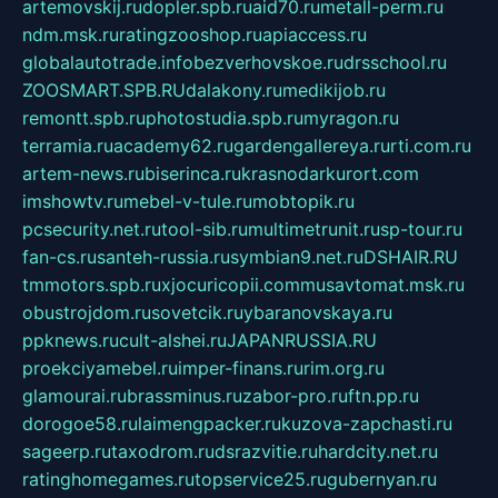
artemovskij.ru
dopler.spb.ru
aid70.ru
metall-perm.ru
ndm.msk.ru
ratingzooshop.ru
apiaccess.ru
globalautotrade.info
bezverhovskoe.ru
drsschool.ru
ZOOSMART.SPB.RU
dalakony.ru
medikijob.ru
remontt.spb.ru
photostudia.spb.ru
myragon.ru
terramia.ru
academy62.ru
gardengallereya.ru
rti.com.ru
artem-news.ru
biserinca.ru
krasnodarkurort.com
imshowtv.ru
mebel-v-tule.ru
mobtopik.ru
pcsecurity.net.ru
tool-sib.ru
multimetrunit.ru
sp-tour.ru
fan-cs.ru
santeh-russia.ru
symbian9.net.ru
DSHAIR.RU
tmmotors.spb.ru
xjocuricopii.com
musavtomat.msk.ru
obustrojdom.ru
sovetcik.ru
ybaranovskaya.ru
ppknews.ru
cult-alshei.ru
JAPANRUSSIA.RU
proekciyamebel.ru
imper-finans.ru
rim.org.ru
glamourai.ru
brassminus.ru
zabor-pro.ru
ftn.pp.ru
dorogoe58.ru
laimengpacker.ru
kuzova-zapchasti.ru
sageerp.ru
taxodrom.ru
dsrazvitie.ru
hardcity.net.ru
ratinghomegames.ru
topservice25.ru
gubernyan.ru