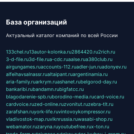
База организаций
Актуальный каталог компаний по всей России
133chel.ru
13autor-kolonka.ru
2864420.ru
2rich.ru
3-d-file.ru
3d-file.ru
a-cdc.ru
aalse.ru
a380club.ru
airgungames.ru
accounts-112.ru
adler-jun.ru
adonyev.ru
alfeihavsalnassr.ru
altaipant.ru
argentinamia.ru
aria-family.ru
arkrym.ru
ashanet.ru
belgorod-day.ru
bankaribi.ru
bandamn.ru
bigfatcc.ru
blagodarenie-spb.ru
borodino-media.ru
card-voice.ru
cardvoice.ru
zed-online.ru
zvonitut.ru
zebra-tlt.ru
zarafshan.ru
york-life.ru
vintovoykompressor.ru
vladivostok-map.ru
vlknrussia.ru
wasabi-shop.ru
webamator.ru
zaryna.ru
youtubefree.ru
x-ton.ru
trade-farm.ru
tajuncos.ru
taksu.ru
tor-lyubov-i-grom.ru