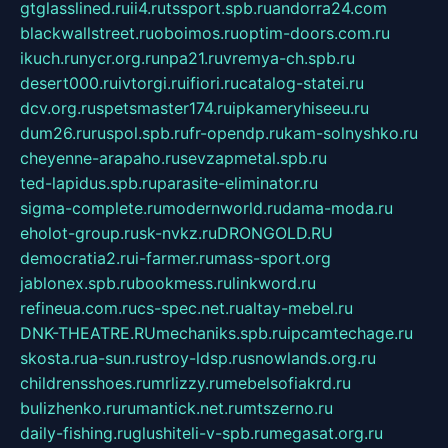
gtglasslined.ru
ii4.ru
tssport.spb.ru
andorra24.com
blackwallstreet.ru
oboimos.ru
optim-doors.com.ru
ikuch.ru
nycr.org.ru
npa21.ru
vremya-ch.spb.ru
desert000.ru
ivtorgi.ru
ifiori.ru
catalog-statei.ru
dcv.org.ru
spetsmaster174.ru
ipkameryhiseeu.ru
dum26.ru
ruspol.spb.ru
fr-opendp.ru
kam-solnyshko.ru
cheyenne-arapaho.ru
sevzapmetal.spb.ru
ted-lapidus.spb.ru
parasite-eliminator.ru
sigma-complete.ru
modernworld.ru
dama-moda.ru
eholot-group.ru
sk-nvkz.ru
DRONGOLD.RU
democratia2.ru
i-farmer.ru
mass-sport.org
jablonex.spb.ru
bookmess.ru
linkword.ru
refineua.com.ru
cs-spec.net.ru
altay-mebel.ru
DNK-THEATRE.RU
mechaniks.spb.ru
ipcamtechage.ru
skosta.ru
a-sun.ru
stroy-ldsp.ru
snowlands.org.ru
childrensshoes.ru
mrlizzy.ru
mebelsofiakrd.ru
bulizhenko.ru
rumantick.net.ru
mtszerno.ru
daily-fishing.ru
glushiteli-v-spb.ru
megasat.org.ru