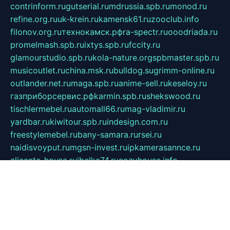
contrinform.ru
gutserial.ru
mdrussia.spb.ru
monod.ru
refine.org.ru
uk-krein.ru
kamensk61.ru
zooclub.info
filonov.org.ru
технокамск.рф
ra-spectr.ru
ooodriada.ru
promelmash.spb.ru
ixtys.spb.ru
fccity.ru
glamourstudio.spb.ru
kola-nature.org
spbmaster.spb.ru
musicoutlet.ru
china.msk.ru
bulldog.su
grimm-online.ru
outlander.net.ru
maga.spb.ru
anime-sell.ru
keseloy.ru
газприборсервис.рф
karmin.spb.ru
shekswood.ru
tischlermebel.ru
automall66.ru
mag-vladimir.ru
yardbar.ru
kiwitour.spb.ru
indesign.com.ru
freestylemebel.ru
bany-samara.ru
rsei.ru
naidisvoyput.ru
mgsn-invest.ru
ipkamerasannce.ru
alicante-house.ru
ibelka74.ru
cozyhouse.info
vlkargalev-studio.ru
700mb.ru
figura-ufa.ru
alina-live.ru
belarusiannews.ru
womenknow.ru
dos-vniimk.ru
sega.net.ru
dv.net.ru
phenomenonsofhistory.com
telesputnik.net.ru
wall.pp.ru
pylesosroidmi.ru
gtc-clan.ru
cligs.ru
bibikazap.ru
popova.org.ru