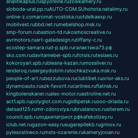
analitikaplus.ru
spyonline.ru
zosikamery.ru
sloboda-ural.pp.ru
AUTO-COM.SU
hohota.net
alimy.ru
online-z.com
aromat-vostoka.ru
otdelkaexp.ru
mobilvest.ru
bbd.net.ru
mebelshop.msk.ru
smp-forum.ru
bastion-td.ru
kosmoscreative.ru
avrmotors.ru
art-galadesign.ru
tiffany-c.ru
ecostep-samara.ru
d-p.spb.ru
галактика73.рф
sko.com.ru
davitamebel-spb.ru
fotsis.ru
tesiaes.ru
kokoroyari.spb.ru
blesna-kazan.ru
mossilver.ru
lenderoq.ru
sergeydobrin.ru
tochkazvuka.msk.ru
people-of-art.ru
bezzubova.ru
clubtibet.ru
orior-aks.ru
dynamoauto.ru
szk-favorit.ru
carlines.ru
flatnsk.ru
kingbolenskaner.ru
alex-motor.ru
astroline.net.ru
act1.spb.ru
polyglot.com.ru
gidlipetsk.ru
ooo-driada.ru
detsad125.ru
mir-zdoroviya.ru
bruslanovo.ru
siterem.ru
council.spb.ru
лодкипатриот.рф
kafekolizey.ru
iclub.net.ru
gazon-easy.ru
sugarepilekb.ru
grinox.ru
pylesostineco.ru
msts-ozarenie.ru
kameryjooan.ru