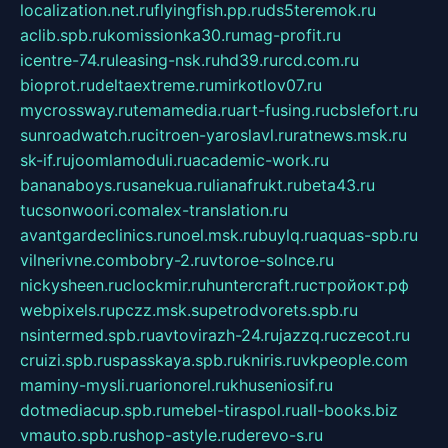
localization.net.ru
flyingfish.pp.ru
ds5teremok.ru
aclib.spb.ru
komissionka30.ru
mag-profit.ru
icentre-74.ru
leasing-nsk.ru
hd39.ru
rcd.com.ru
bioprot.ru
deltaextreme.ru
mirkotlov07.ru
mycrossway.ru
temamedia.ru
art-fusing.ru
cbslefort.ru
sunroadwatch.ru
citroen-yaroslavl.ru
ratnews.msk.ru
sk-if.ru
joomlamoduli.ru
academic-work.ru
bananaboys.ru
sanekua.ru
lianafrukt.ru
beta43.ru
tucsonwoori.com
alex-translation.ru
avantgardeclinics.ru
noel.msk.ru
buylq.ru
aquas-spb.ru
vilnerivne.com
bobry-2.ru
vtoroe-solnce.ru
nickysheen.ru
clockmir.ru
huntercraft.ru
стройокт.рф
webpixels.ru
pczz.msk.su
petrodvorets.spb.ru
nsintermed.spb.ru
avtovirazh-24.ru
jazzq.ru
czecot.ru
cruizi.spb.ru
spasskaya.spb.ru
kniris.ru
vkpeople.com
maminy-mysli.ru
arionorel.ru
khuseniosif.ru
dotmediacup.spb.ru
mebel-tiraspol.ru
all-books.biz
vmauto.spb.ru
shop-astyle.ru
derevo-s.ru