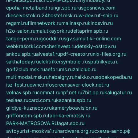
epoha-metalband.ru
ngr.spb.ru
rusgosnews.com
dieselvostok.ru
24hostel.msk.ru
w-dev.ru
f-ship.ru
regsmi.ru
filmnetwork.ru
malinasp.ru
kinosvin.ru
h2o-salon.ru
malutkayork.ru
deltaprim.spb.ru
tango-perm.ru
gooddir.ru
sgv.su
multiki-online.com
webkrasotki.com
cherinvest.ru
detskiy-ostrov.ru
ankou.spb.ru
alvesta1.ru
pdf-creator.ru
nix-files.org.ru
sakhatoday.ru
elektrikersymboler.ru
sputnikyes.ru
golf2club.msk.ru
aeforums.ru
zallclub.ru
multimodal.msk.ru
habaigry.ru
haikko.ru
sobakopedia.ru
isz-fest.ru
ewnc.info
screensaver-clock.net.ru
volnav.spb.ru
comnat.ru
npf.net.ru
7bit.pp.ru
kalugatur.ru
tesiaes.ru
card.com.ru
kazanka.spb.ru
gildiya-kuznecov.ru
kameryboavision.ru
griffoncom.spb.ru
fabrika-emotsiy.ru
PARK-MATROSOVA.RU
agat.spb.ru
avtoyurist-moskva1.ru
hardware.org.ru
схема-авто.рф