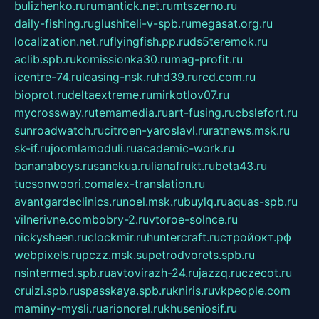
bulizhenko.ru
rumantick.net.ru
mtszerno.ru
daily-fishing.ru
glushiteli-v-spb.ru
megasat.org.ru
localization.net.ru
flyingfish.pp.ru
ds5teremok.ru
aclib.spb.ru
komissionka30.ru
mag-profit.ru
icentre-74.ru
leasing-nsk.ru
hd39.ru
rcd.com.ru
bioprot.ru
deltaextreme.ru
mirkotlov07.ru
mycrossway.ru
temamedia.ru
art-fusing.ru
cbslefort.ru
sunroadwatch.ru
citroen-yaroslavl.ru
ratnews.msk.ru
sk-if.ru
joomlamoduli.ru
academic-work.ru
bananaboys.ru
sanekua.ru
lianafrukt.ru
beta43.ru
tucsonwoori.com
alex-translation.ru
avantgardeclinics.ru
noel.msk.ru
buylq.ru
aquas-spb.ru
vilnerivne.com
bobry-2.ru
vtoroe-solnce.ru
nickysheen.ru
clockmir.ru
huntercraft.ru
стройокт.рф
webpixels.ru
pczz.msk.su
petrodvorets.spb.ru
nsintermed.spb.ru
avtovirazh-24.ru
jazzq.ru
czecot.ru
cruizi.spb.ru
spasskaya.spb.ru
kniris.ru
vkpeople.com
maminy-mysli.ru
arionorel.ru
khuseniosif.ru