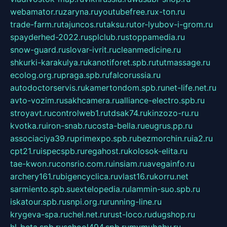
webamator.ru
zaryna.ru
youtubefree.ru
x-ton.ru
trade-farm.ru
tajuncos.ru
taksu.ru
tor-lyubov-i-grom.ru
spayderhed-2022.ru
splclub.ru
stoppamedia.ru
snow-guard.ru
slovar-ivrit.ru
cleanmedicine.ru
shkurki-karakulya.ru
kanotiforet.spb.ru
tutmassage.ru
ecolog.org.ru
praga.spb.ru
falcorussia.ru
autodoctorservis.ru
kamertondom.spb.ru
net-life.net.ru
avto-vozim.ru
sakhcamera.ru
alliance-electro.spb.ru
stroyavt.ru
controlweb1.ru
tdsak74.ru
kinzozo-ru.ru
kvotka.ru
iron-snab.ru
costa-bella.ru
eugrus.pp.ru
associaciya39.ru
primexpo.spb.ru
bezmorchin.ru
ia2.ru
cpt21.ru
ispecspb.ru
regahost.ru
kolosok-elita.ru
tae-kwon.ru
consrio.com.ru
insiam.ru
avegainfo.ru
archery161.ru
bigencyclica.ru
vlast16.ru
korru.net
sarmiento.spb.su
extelopedia.ru
lammin-suo.spb.ru
iskatour.spb.ru
snpi.org.ru
running-line.ru
krygeva-spa.ru
chel.net.ru
rust-loco.ru
dugshop.ru
hl-beta.spb.ru
school494.spb.ru
mymubaby.ru