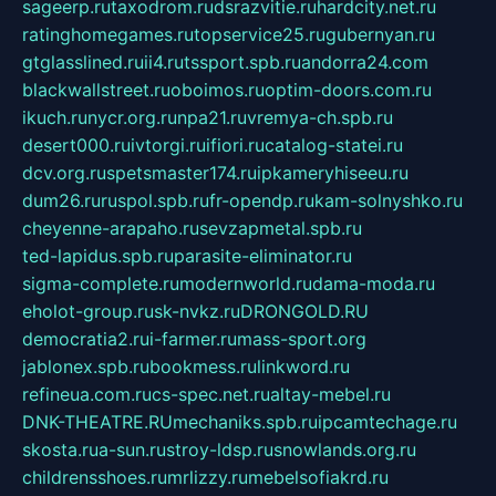
sageerp.ru
taxodrom.ru
dsrazvitie.ru
hardcity.net.ru
ratinghomegames.ru
topservice25.ru
gubernyan.ru
gtglasslined.ru
ii4.ru
tssport.spb.ru
andorra24.com
blackwallstreet.ru
oboimos.ru
optim-doors.com.ru
ikuch.ru
nycr.org.ru
npa21.ru
vremya-ch.spb.ru
desert000.ru
ivtorgi.ru
ifiori.ru
catalog-statei.ru
dcv.org.ru
spetsmaster174.ru
ipkameryhiseeu.ru
dum26.ru
ruspol.spb.ru
fr-opendp.ru
kam-solnyshko.ru
cheyenne-arapaho.ru
sevzapmetal.spb.ru
ted-lapidus.spb.ru
parasite-eliminator.ru
sigma-complete.ru
modernworld.ru
dama-moda.ru
eholot-group.ru
sk-nvkz.ru
DRONGOLD.RU
democratia2.ru
i-farmer.ru
mass-sport.org
jablonex.spb.ru
bookmess.ru
linkword.ru
refineua.com.ru
cs-spec.net.ru
altay-mebel.ru
DNK-THEATRE.RU
mechaniks.spb.ru
ipcamtechage.ru
skosta.ru
a-sun.ru
stroy-ldsp.ru
snowlands.org.ru
childrensshoes.ru
mrlizzy.ru
mebelsofiakrd.ru