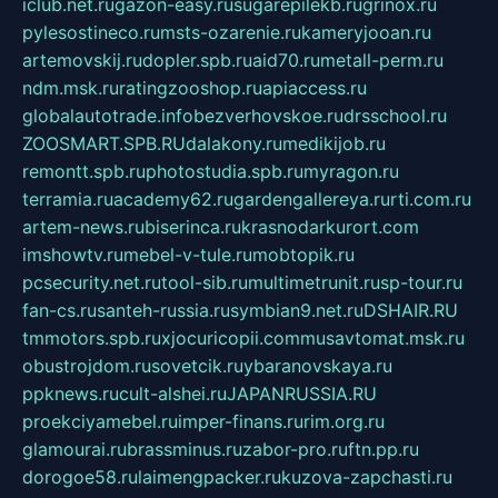
iclub.net.ru
gazon-easy.ru
sugarepilekb.ru
grinox.ru
pylesostineco.ru
msts-ozarenie.ru
kameryjooan.ru
artemovskij.ru
dopler.spb.ru
aid70.ru
metall-perm.ru
ndm.msk.ru
ratingzooshop.ru
apiaccess.ru
globalautotrade.info
bezverhovskoe.ru
drsschool.ru
ZOOSMART.SPB.RU
dalakony.ru
medikijob.ru
remontt.spb.ru
photostudia.spb.ru
myragon.ru
terramia.ru
academy62.ru
gardengallereya.ru
rti.com.ru
artem-news.ru
biserinca.ru
krasnodarkurort.com
imshowtv.ru
mebel-v-tule.ru
mobtopik.ru
pcsecurity.net.ru
tool-sib.ru
multimetrunit.ru
sp-tour.ru
fan-cs.ru
santeh-russia.ru
symbian9.net.ru
DSHAIR.RU
tmmotors.spb.ru
xjocuricopii.com
musavtomat.msk.ru
obustrojdom.ru
sovetcik.ru
ybaranovskaya.ru
ppknews.ru
cult-alshei.ru
JAPANRUSSIA.RU
proekciyamebel.ru
imper-finans.ru
rim.org.ru
glamourai.ru
brassminus.ru
zabor-pro.ru
ftn.pp.ru
dorogoe58.ru
laimengpacker.ru
kuzova-zapchasti.ru