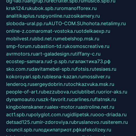
dg-lab.ru
angrup.ru
recruiter.spb.ru
music8.spb.ru
krsk124.ru
kubok.spb.ru
romanofforex.ru
analitikaplus.ru
spyonline.ru
zosikamery.ru
sloboda-ural.pp.ru
AUTO-COM.SU
hohota.net
alimy.ru
online-z.com
aromat-vostoka.ru
otdelkaexp.ru
mobilvest.ru
bbd.net.ru
mebelshop.msk.ru
smp-forum.ru
bastion-td.ru
kosmoscreative.ru
avrmotors.ru
art-galadesign.ru
tiffany-c.ru
ecostep-samara.ru
d-p.spb.ru
галактика73.рф
sko.com.ru
davitamebel-spb.ru
fotsis.ru
tesiaes.ru
kokoroyari.spb.ru
blesna-kazan.ru
mossilver.ru
lenderoq.ru
sergeydobrin.ru
tochkazvuka.msk.ru
people-of-art.ru
bezzubova.ru
clubtibet.ru
orior-aks.ru
dynamoauto.ru
szk-favorit.ru
carlines.ru
flatnsk.ru
kingbolenskaner.ru
alex-motor.ru
astroline.net.ru
act1.spb.ru
polyglot.com.ru
gidlipetsk.ru
ooo-driada.ru
detsad125.ru
mir-zdoroviya.ru
bruslanovo.ru
siterem.ru
council.spb.ru
лодкипатриот.рф
kafekolizey.ru