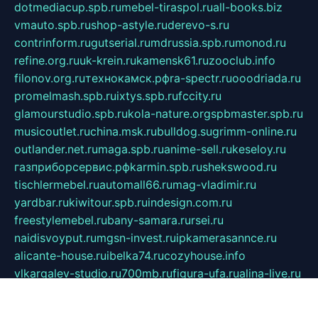
dotmediacup.spb.ru
mebel-tiraspol.ru
all-books.biz
vmauto.spb.ru
shop-astyle.ru
derevo-s.ru
contrinform.ru
gutserial.ru
mdrussia.spb.ru
monod.ru
refine.org.ru
uk-krein.ru
kamensk61.ru
zooclub.info
filonov.org.ru
технокамск.рф
ra-spectr.ru
ooodriada.ru
promelmash.spb.ru
ixtys.spb.ru
fccity.ru
glamourstudio.spb.ru
kola-nature.org
spbmaster.spb.ru
musicoutlet.ru
china.msk.ru
bulldog.su
grimm-online.ru
outlander.net.ru
maga.spb.ru
anime-sell.ru
keseloy.ru
газприборсервис.рф
karmin.spb.ru
shekswood.ru
tischlermebel.ru
automall66.ru
mag-vladimir.ru
yardbar.ru
kiwitour.spb.ru
indesign.com.ru
freestylemebel.ru
bany-samara.ru
rsei.ru
naidisvoyput.ru
mgsn-invest.ru
ipkamerasannce.ru
alicante-house.ru
ibelka74.ru
cozyhouse.info
vlkargalev-studio.ru
700mb.ru
figura-ufa.ru
alina-live.ru
belarusiannews.ru
womenknow.ru
dos-vniimk.ru
sega.net.ru
dv.net.ru
phenomenonsofhistory.com