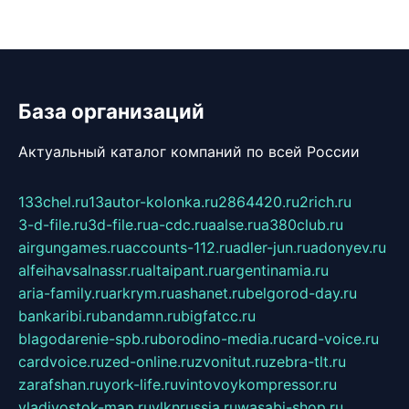
База организаций
Актуальный каталог компаний по всей России
133chel.ru
13autor-kolonka.ru
2864420.ru
2rich.ru
3-d-file.ru
3d-file.ru
a-cdc.ru
aalse.ru
a380club.ru
airgungames.ru
accounts-112.ru
adler-jun.ru
adonyev.ru
alfeihavsalnassr.ru
altaipant.ru
argentinamia.ru
aria-family.ru
arkrym.ru
ashanet.ru
belgorod-day.ru
bankaribi.ru
bandamn.ru
bigfatcc.ru
blagodarenie-spb.ru
borodino-media.ru
card-voice.ru
cardvoice.ru
zed-online.ru
zvonitut.ru
zebra-tlt.ru
zarafshan.ru
york-life.ru
vintovoykompressor.ru
vladivostok-map.ru
vlknrussia.ru
wasabi-shop.ru