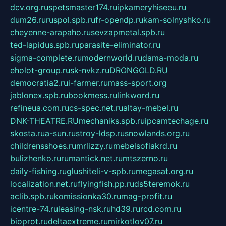
dcv.org.ru
spetsmaster174.ru
ipkameryhiseeu.ru
dum26.ru
ruspol.spb.ru
fr-opendp.ru
kam-solnyshko.ru
cheyenne-arapaho.ru
sevzapmetal.spb.ru
ted-lapidus.spb.ru
parasite-eliminator.ru
sigma-complete.ru
modernworld.ru
dama-moda.ru
eholot-group.ru
sk-nvkz.ru
DRONGOLD.RU
democratia2.ru
i-farmer.ru
mass-sport.org
jablonex.spb.ru
bookmess.ru
linkword.ru
refineua.com.ru
cs-spec.net.ru
altay-mebel.ru
DNK-THEATRE.RU
mechaniks.spb.ru
ipcamtechage.ru
skosta.ru
a-sun.ru
stroy-ldsp.ru
snowlands.org.ru
childrensshoes.ru
mrlizzy.ru
mebelsofiakrd.ru
bulizhenko.ru
rumantick.net.ru
mtszerno.ru
daily-fishing.ru
glushiteli-v-spb.ru
megasat.org.ru
localization.net.ru
flyingfish.pp.ru
ds5teremok.ru
aclib.spb.ru
komissionka30.ru
mag-profit.ru
icentre-74.ru
leasing-nsk.ru
hd39.ru
rcd.com.ru
bioprot.ru
deltaextreme.ru
mirkotlov07.ru