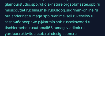
glamourstudio.spb.ru
kola-nature.org
spbmaster.spb.ru
musicoutlet.ru
china.msk.ru
bulldog.su
grimm-online.ru
outlander.net.ru
maga.spb.ru
anime-sell.ru
keseloy.ru
газприборсервис.рф
karmin.spb.ru
shekswood.ru
tischlermebel.ru
automall66.ru
mag-vladimir.ru
yardbar.ru
kiwitour.spb.ru
indesign.com.ru
freestylemebel.ru
bany-samara.ru
rsei.ru
naidisvoyput.ru
mgsn-invest.ru
ipkamerasannce.ru
alicante-house.ru
ibelka74.ru
cozyhouse.info
vlkargalev-studio.ru
700mb.ru
figura-ufa.ru
alina-live.ru
belarusiannews.ru
womenknow.ru
dos-vniimk.ru
sega.net.ru
dv.net.ru
phenomenonsofhistory.com
telesputnik.net.ru
wall.pp.ru
pylesosroidmi.ru
gtc-clan.ru
cligs.ru
bibikazap.ru
popova.org.ru
netwhistler.spb.ru
bellvil.ru
bonzon.ru
iss-vladik.ru
defiparis.net.ru
las-gryzas.ru
amku.ru
electednews.spb.ru
feather.org.ru
spar72.ru
tankiigri.ru
dominus.com.ru
ibtree.ru
sanykool.pp.ru
unixlib.org.ru