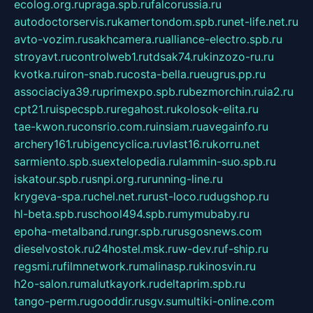
ecolog.org.ru
praga.spb.ru
falcorussia.ru
autodoctorservis.ru
kamertondom.spb.ru
net-life.net.ru
avto-vozim.ru
sakhcamera.ru
alliance-electro.spb.ru
stroyavt.ru
controlweb1.ru
tdsak74.ru
kinzozo-ru.ru
kvotka.ru
iron-snab.ru
costa-bella.ru
eugrus.pp.ru
associaciya39.ru
primexpo.spb.ru
bezmorchin.ru
ia2.ru
cpt21.ru
ispecspb.ru
regahost.ru
kolosok-elita.ru
tae-kwon.ru
consrio.com.ru
insiam.ru
avegainfo.ru
archery161.ru
bigencyclica.ru
vlast16.ru
korru.net
sarmiento.spb.su
extelopedia.ru
lammin-suo.spb.ru
iskatour.spb.ru
snpi.org.ru
running-line.ru
krygeva-spa.ru
chel.net.ru
rust-loco.ru
dugshop.ru
hl-beta.spb.ru
school494.spb.ru
mymubaby.ru
epoha-metalband.ru
ngr.spb.ru
rusgosnews.com
dieselvostok.ru
24hostel.msk.ru
w-dev.ru
f-ship.ru
regsmi.ru
filmnetwork.ru
malinasp.ru
kinosvin.ru
h2o-salon.ru
malutkayork.ru
deltaprim.spb.ru
tango-perm.ru
gooddir.ru
sgv.su
multiki-online.com