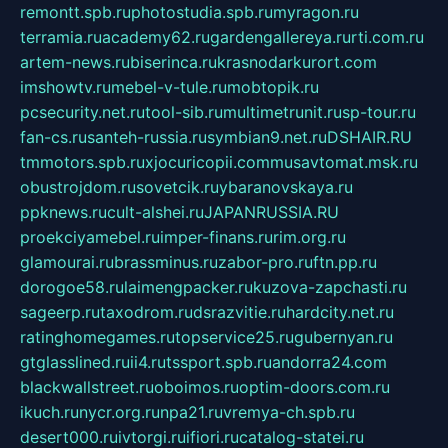
remontt.spb.ru
photostudia.spb.ru
myragon.ru
terramia.ru
academy62.ru
gardengallereya.ru
rti.com.ru
artem-news.ru
biserinca.ru
krasnodarkurort.com
imshowtv.ru
mebel-v-tule.ru
mobtopik.ru
pcsecurity.net.ru
tool-sib.ru
multimetrunit.ru
sp-tour.ru
fan-cs.ru
santeh-russia.ru
symbian9.net.ru
DSHAIR.RU
tmmotors.spb.ru
xjocuricopii.com
musavtomat.msk.ru
obustrojdom.ru
sovetcik.ru
ybaranovskaya.ru
ppknews.ru
cult-alshei.ru
JAPANRUSSIA.RU
proekciyamebel.ru
imper-finans.ru
rim.org.ru
glamourai.ru
brassminus.ru
zabor-pro.ru
ftn.pp.ru
dorogoe58.ru
laimengpacker.ru
kuzova-zapchasti.ru
sageerp.ru
taxodrom.ru
dsrazvitie.ru
hardcity.net.ru
ratinghomegames.ru
topservice25.ru
gubernyan.ru
gtglasslined.ru
ii4.ru
tssport.spb.ru
andorra24.com
blackwallstreet.ru
oboimos.ru
optim-doors.com.ru
ikuch.ru
nycr.org.ru
npa21.ru
vremya-ch.spb.ru
desert000.ru
ivtorgi.ru
ifiori.ru
catalog-statei.ru