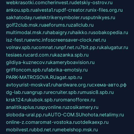
webkrasotki.com
cherinvest.ru
detskiy-ostrov.ru
ankou.spb.ru
alvesta1.ru
pdf-creator.ru
nix-files.org.ru
sakhatoday.ru
elektrikersymboler.ru
sputnikyes.ru
golf2club.msk.ru
aeforums.ru
zallclub.ru
multimodal.msk.ru
habaigry.ru
haikko.ru
sobakopedia.ru
isz-fest.ru
ewnc.info
screensaver-clock.net.ru
volnav.spb.ru
comnat.ru
npf.net.ru
7bit.pp.ru
kalugatur.ru
tesiaes.ru
card.com.ru
kazanka.spb.ru
gildiya-kuznecov.ru
kameryboavision.ru
griffoncom.spb.ru
fabrika-emotsiy.ru
PARK-MATROSOVA.RU
agat.spb.ru
avtoyurist-moskva1.ru
hardware.org.ru
схема-авто.рф
dg-lab.ru
angrup.ru
recruiter.spb.ru
music8.spb.ru
krsk124.ru
kubok.spb.ru
romanofforex.ru
analitikaplus.ru
spyonline.ru
zosikamery.ru
sloboda-ural.pp.ru
AUTO-COM.SU
hohota.net
alimy.ru
online-z.com
aromat-vostoka.ru
otdelkaexp.ru
mobilvest.ru
bbd.net.ru
mebelshop.msk.ru