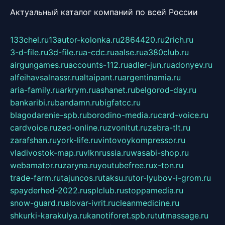
Актуальный каталог компаний по всей России
133chel.ru
13autor-kolonka.ru
2864420.ru
2rich.ru
3-d-file.ru
3d-file.ru
a-cdc.ru
aalse.ru
a380club.ru
airgungames.ru
accounts-112.ru
adler-jun.ru
adonyev.ru
alfeihavsalnassr.ru
altaipant.ru
argentinamia.ru
aria-family.ru
arkrym.ru
ashanet.ru
belgorod-day.ru
bankaribi.ru
bandamn.ru
bigfatcc.ru
blagodarenie-spb.ru
borodino-media.ru
card-voice.ru
cardvoice.ru
zed-online.ru
zvonitut.ru
zebra-tlt.ru
zarafshan.ru
york-life.ru
vintovoykompressor.ru
vladivostok-map.ru
vlknrussia.ru
wasabi-shop.ru
webamator.ru
zaryna.ru
youtubefree.ru
x-ton.ru
trade-farm.ru
tajuncos.ru
taksu.ru
tor-lyubov-i-grom.ru
spayderhed-2022.ru
splclub.ru
stoppamedia.ru
snow-guard.ru
slovar-ivrit.ru
cleanmedicine.ru
shkurki-karakulya.ru
kanotiforet.spb.ru
tutmassage.ru