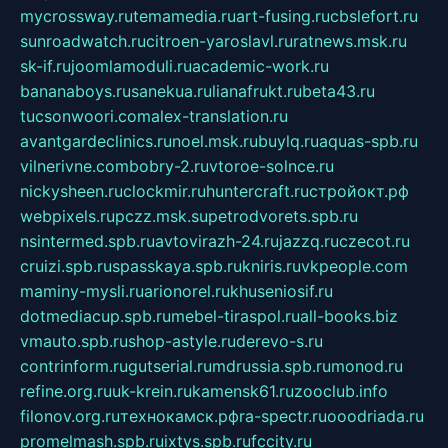
mycrossway.ru
temamedia.ru
art-fusing.ru
cbslefort.ru
sunroadwatch.ru
citroen-yaroslavl.ru
ratnews.msk.ru
sk-if.ru
joomlamoduli.ru
academic-work.ru
bananaboys.ru
sanekua.ru
lianafrukt.ru
beta43.ru
tucsonwoori.com
alex-translation.ru
avantgardeclinics.ru
noel.msk.ru
buylq.ru
aquas-spb.ru
vilnerivne.com
bobry-2.ru
vtoroe-solnce.ru
nickysheen.ru
clockmir.ru
huntercraft.ru
стройокт.рф
webpixels.ru
pczz.msk.su
petrodvorets.spb.ru
nsintermed.spb.ru
avtovirazh-24.ru
jazzq.ru
czecot.ru
cruizi.spb.ru
spasskaya.spb.ru
kniris.ru
vkpeople.com
maminy-mysli.ru
arionorel.ru
khuseniosif.ru
dotmediacup.spb.ru
mebel-tiraspol.ru
all-books.biz
vmauto.spb.ru
shop-astyle.ru
derevo-s.ru
contrinform.ru
gutserial.ru
mdrussia.spb.ru
monod.ru
refine.org.ru
uk-krein.ru
kamensk61.ru
zooclub.info
filonov.org.ru
технокамск.рф
ra-spectr.ru
ooodriada.ru
promelmash.spb.ru
ixtys.spb.ru
fccity.ru