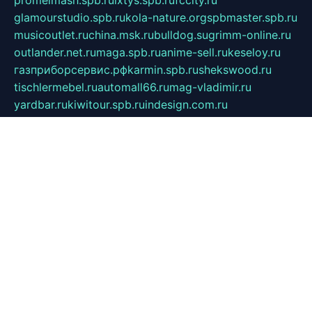
promelmash.spb.ru
ixtys.spb.ru
fccity.ru
glamourstudio.spb.ru
kola-nature.org
spbmaster.spb.ru
musicoutlet.ru
china.msk.ru
bulldog.su
grimm-online.ru
outlander.net.ru
maga.spb.ru
anime-sell.ru
keseloy.ru
газприборсервис.рф
karmin.spb.ru
shekswood.ru
tischlermebel.ru
automall66.ru
mag-vladimir.ru
yardbar.ru
kiwitour.spb.ru
indesign.com.ru
freestylemebel.ru
bany-samara.ru
rsei.ru
naidisvoyput.ru
mgsn-invest.ru
ipkamerasannce.ru
alicante-house.ru
ibelka74.ru
cozyhouse.info
vlkargalev-studio.ru
700mb.ru
figura-ufa.ru
alina-live.ru
belarusiannews.ru
womenknow.ru
dos-vniimk.ru
sega.net.ru
dv.net.ru
phenomenonsofhistory.com
telesputnik.net.ru
wall.pp.ru
pylesosroidmi.ru
gtc-clan.ru
cligs.ru
bibikazap.ru
popova.org.ru
netwhistler.spb.ru
bellvil.ru
bonzon.ru
iss-vladik.ru
defiparis.net.ru
las-gryzas.ru
amku.ru
electednews.spb.ru
feather.org.ru
spar72.ru
tankiigri.ru