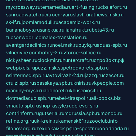
mycrossway.ru
temamedia.ru
art-fusing.ru
cbslefort.ru
sunroadwatch.ru
citroen-yaroslavl.ru
ratnews.msk.ru
sk-if.ru
joomlamoduli.ru
academic-work.ru
bananaboys.ru
sanekua.ru
lianafrukt.ru
beta43.ru
tucsonwoori.com
alex-translation.ru
avantgardeclinics.ru
noel.msk.ru
buylq.ru
aquas-spb.ru
vilnerivne.com
bobry-2.ru
vtoroe-solnce.ru
nickysheen.ru
clockmir.ru
huntercraft.ru
стройокт.рф
webpixels.ru
pczz.msk.su
petrodvorets.spb.ru
nsintermed.spb.ru
avtovirazh-24.ru
jazzq.ru
czecot.ru
cruizi.spb.ru
spasskaya.spb.ru
kniris.ru
vkpeople.com
maminy-mysli.ru
arionorel.ru
khuseniosif.ru
dotmediacup.spb.ru
mebel-tiraspol.ru
all-books.biz
vmauto.spb.ru
shop-astyle.ru
derevo-s.ru
contrinform.ru
gutserial.ru
mdrussia.spb.ru
monod.ru
refine.org.ru
uk-krein.ru
kamensk61.ru
zooclub.info
filonov.org.ru
технокамск.рф
ra-spectr.ru
ooodriada.ru