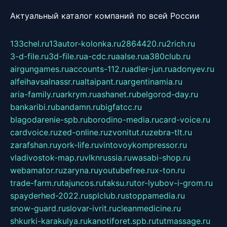
Актуальный каталог компаний по всей России
133chel.ru
13autor-kolonka.ru
2864420.ru
2rich.ru
3-d-file.ru
3d-file.ru
a-cdc.ru
aalse.ru
a380club.ru
airgungames.ru
accounts-112.ru
adler-jun.ru
adonyev.ru
alfeihavsalnassr.ru
altaipant.ru
argentinamia.ru
aria-family.ru
arkrym.ru
ashanet.ru
belgorod-day.ru
bankaribi.ru
bandamn.ru
bigfatcc.ru
blagodarenie-spb.ru
borodino-media.ru
card-voice.ru
cardvoice.ru
zed-online.ru
zvonitut.ru
zebra-tlt.ru
zarafshan.ru
york-life.ru
vintovoykompressor.ru
vladivostok-map.ru
vlknrussia.ru
wasabi-shop.ru
webamator.ru
zaryna.ru
youtubefree.ru
x-ton.ru
trade-farm.ru
tajuncos.ru
taksu.ru
tor-lyubov-i-grom.ru
spayderhed-2022.ru
splclub.ru
stoppamedia.ru
snow-guard.ru
slovar-ivrit.ru
cleanmedicine.ru
shkurki-karakulya.ru
kanotiforet.spb.ru
tutmassage.ru