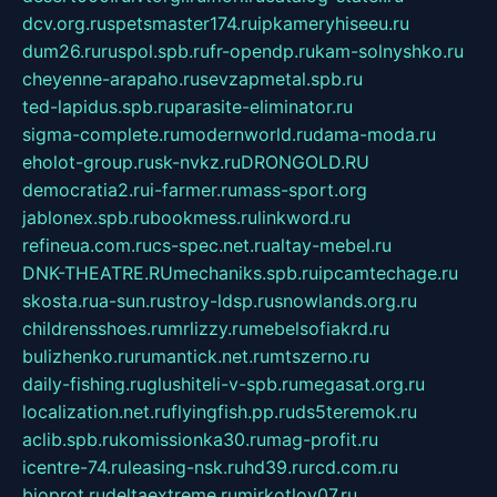
dcv.org.ru
spetsmaster174.ru
ipkameryhiseeu.ru
dum26.ru
ruspol.spb.ru
fr-opendp.ru
kam-solnyshko.ru
cheyenne-arapaho.ru
sevzapmetal.spb.ru
ted-lapidus.spb.ru
parasite-eliminator.ru
sigma-complete.ru
modernworld.ru
dama-moda.ru
eholot-group.ru
sk-nvkz.ru
DRONGOLD.RU
democratia2.ru
i-farmer.ru
mass-sport.org
jablonex.spb.ru
bookmess.ru
linkword.ru
refineua.com.ru
cs-spec.net.ru
altay-mebel.ru
DNK-THEATRE.RU
mechaniks.spb.ru
ipcamtechage.ru
skosta.ru
a-sun.ru
stroy-ldsp.ru
snowlands.org.ru
childrensshoes.ru
mrlizzy.ru
mebelsofiakrd.ru
bulizhenko.ru
rumantick.net.ru
mtszerno.ru
daily-fishing.ru
glushiteli-v-spb.ru
megasat.org.ru
localization.net.ru
flyingfish.pp.ru
ds5teremok.ru
aclib.spb.ru
komissionka30.ru
mag-profit.ru
icentre-74.ru
leasing-nsk.ru
hd39.ru
rcd.com.ru
bioprot.ru
deltaextreme.ru
mirkotlov07.ru