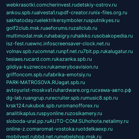
webkrasotki.com
cherinvest.ru
detskiy-ostrov.ru
ankou.spb.ru
alvesta1.ru
pdf-creator.ru
nix-files.org.ru
sakhatoday.ru
elektrikersymboler.ru
sputnikyes.ru
golf2club.msk.ru
aeforums.ru
zallclub.ru
multimodal.msk.ru
habaigry.ru
haikko.ru
sobakopedia.ru
isz-fest.ru
ewnc.info
screensaver-clock.net.ru
volnav.spb.ru
comnat.ru
npf.net.ru
7bit.pp.ru
kalugatur.ru
tesiaes.ru
card.com.ru
kazanka.spb.ru
gildiya-kuznecov.ru
kameryboavision.ru
griffoncom.spb.ru
fabrika-emotsiy.ru
PARK-MATROSOVA.RU
agat.spb.ru
avtoyurist-moskva1.ru
hardware.org.ru
схема-авто.рф
dg-lab.ru
angrup.ru
recruiter.spb.ru
music8.spb.ru
krsk124.ru
kubok.spb.ru
romanofforex.ru
analitikaplus.ru
spyonline.ru
zosikamery.ru
sloboda-ural.pp.ru
AUTO-COM.SU
hohota.net
alimy.ru
online-z.com
aromat-vostoka.ru
otdelkaexp.ru
mobilvest.ru
bbd.net.ru
mebelshop.msk.ru