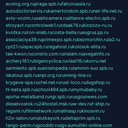
ecolog.org.ru
praga.spb.ru
falcorussia.ru
autodoctorservis.ru
kamertondom.spb.ru
net-life.net.ru
avto-vozim.ru
sakhcamera.ru
alliance-electro.spb.ru
stroyavt.ru
controlweb1.ru
tdsak74.ru
kinzozo-ru.ru
kvotka.ru
iron-snab.ru
costa-bella.ru
eugrus.pp.ru
associaciya39.ru
primexpo.spb.ru
bezmorchin.ru
ia2.ru
cpt21.ru
ispecspb.ru
regahost.ru
kolosok-elita.ru
tae-kwon.ru
consrio.com.ru
insiam.ru
avegainfo.ru
archery161.ru
bigencyclica.ru
vlast16.ru
korru.net
sarmiento.spb.su
extelopedia.ru
lammin-suo.spb.ru
iskatour.spb.ru
snpi.org.ru
running-line.ru
krygeva-spa.ru
chel.net.ru
rust-loco.ru
dugshop.ru
hl-beta.spb.ru
school494.spb.ru
mymubaby.ru
epoha-metalband.ru
ngr.spb.ru
rusgosnews.com
dieselvostok.ru
24hostel.msk.ru
w-dev.ru
f-ship.ru
regsmi.ru
filmnetwork.ru
malinasp.ru
kinosvin.ru
h2o-salon.ru
malutkayork.ru
deltaprim.spb.ru
tango-perm.ru
gooddir.ru
sgv.su
multiki-online.com