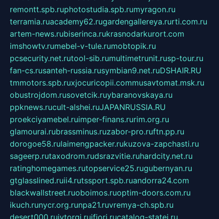
remontt.spb.ru
photostudia.spb.ru
myragon.ru
terramia.ru
academy62.ru
gardengallereya.ru
rti.com.ru
artem-news.ru
biserinca.ru
krasnodarkurort.com
imshowtv.ru
mebel-v-tule.ru
mobtopik.ru
pcsecurity.net.ru
tool-sib.ru
multimetrunit.ru
sp-tour.ru
fan-cs.ru
santeh-russia.ru
symbian9.net.ru
DSHAIR.RU
tmmotors.spb.ru
xjocuricopii.com
musavtomat.msk.ru
obustrojdom.ru
sovetcik.ru
ybaranovskaya.ru
ppknews.ru
cult-alshei.ru
JAPANRUSSIA.RU
proekciyamebel.ru
imper-finans.ru
rim.org.ru
glamourai.ru
brassminus.ru
zabor-pro.ru
ftn.pp.ru
dorogoe58.ru
laimengpacker.ru
kuzova-zapchasti.ru
sageerp.ru
taxodrom.ru
dsrazvitie.ru
hardcity.net.ru
ratinghomegames.ru
topservice25.ru
gubernyan.ru
gtglasslined.ru
ii4.ru
tssport.spb.ru
andorra24.com
blackwallstreet.ru
oboimos.ru
optim-doors.com.ru
ikuch.ru
nycr.org.ru
npa21.ru
vremya-ch.spb.ru
desert000.ru
ivtorgi.ru
ifiori.ru
catalog-statei.ru