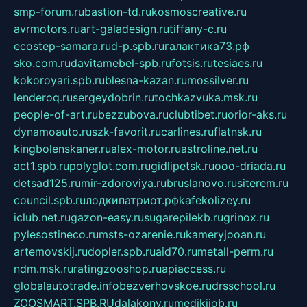
smp-forum.ru
bastion-td.ru
kosmoscreative.ru
avrmotors.ru
art-galadesign.ru
tiffany-c.ru
ecostep-samara.ru
d-p.spb.ru
галактика73.рф
sko.com.ru
davitamebel-spb.ru
fotsis.ru
tesiaes.ru
kokoroyari.spb.ru
blesna-kazan.ru
mossilver.ru
lenderoq.ru
sergeydobrin.ru
tochkazvuka.msk.ru
people-of-art.ru
bezzubova.ru
clubtibet.ru
orior-aks.ru
dynamoauto.ru
szk-favorit.ru
carlines.ru
flatnsk.ru
kingbolenskaner.ru
alex-motor.ru
astroline.net.ru
act1.spb.ru
polyglot.com.ru
gidlipetsk.ru
ooo-driada.ru
detsad125.ru
mir-zdoroviya.ru
bruslanovo.ru
siterem.ru
council.spb.ru
лодкипатриот.рф
kafekolizey.ru
iclub.net.ru
gazon-easy.ru
sugarepilekb.ru
grinox.ru
pylesostineco.ru
msts-ozarenie.ru
kameryjooan.ru
artemovskij.ru
dopler.spb.ru
aid70.ru
metall-perm.ru
ndm.msk.ru
ratingzooshop.ru
apiaccess.ru
globalautotrade.info
bezverhovskoe.ru
drsschool.ru
ZOOSMART.SPB.RU
dalakony.ru
medikijob.ru