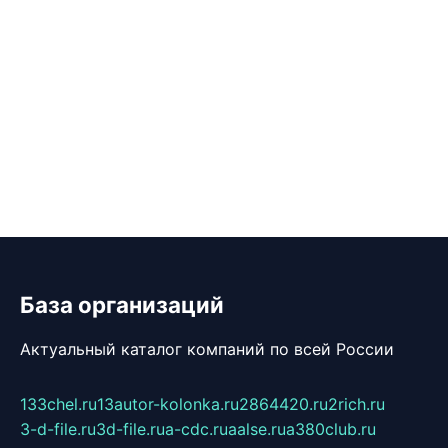
База организаций
Актуальный каталог компаний по всей России
133chel.ru
13autor-kolonka.ru
2864420.ru
2rich.ru
3-d-file.ru
3d-file.ru
a-cdc.ru
aalse.ru
a380club.ru