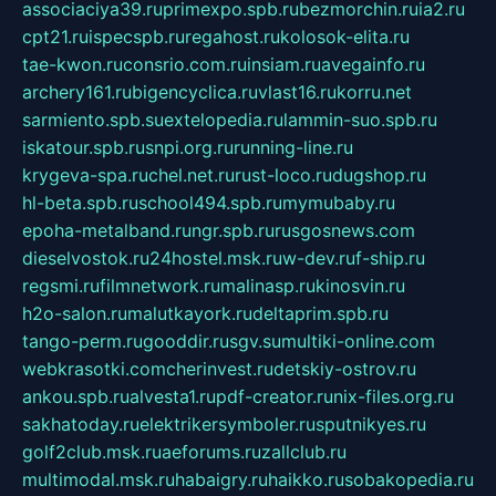
associaciya39.ru
primexpo.spb.ru
bezmorchin.ru
ia2.ru
cpt21.ru
ispecspb.ru
regahost.ru
kolosok-elita.ru
tae-kwon.ru
consrio.com.ru
insiam.ru
avegainfo.ru
archery161.ru
bigencyclica.ru
vlast16.ru
korru.net
sarmiento.spb.su
extelopedia.ru
lammin-suo.spb.ru
iskatour.spb.ru
snpi.org.ru
running-line.ru
krygeva-spa.ru
chel.net.ru
rust-loco.ru
dugshop.ru
hl-beta.spb.ru
school494.spb.ru
mymubaby.ru
epoha-metalband.ru
ngr.spb.ru
rusgosnews.com
dieselvostok.ru
24hostel.msk.ru
w-dev.ru
f-ship.ru
regsmi.ru
filmnetwork.ru
malinasp.ru
kinosvin.ru
h2o-salon.ru
malutkayork.ru
deltaprim.spb.ru
tango-perm.ru
gooddir.ru
sgv.su
multiki-online.com
webkrasotki.com
cherinvest.ru
detskiy-ostrov.ru
ankou.spb.ru
alvesta1.ru
pdf-creator.ru
nix-files.org.ru
sakhatoday.ru
elektrikersymboler.ru
sputnikyes.ru
golf2club.msk.ru
aeforums.ru
zallclub.ru
multimodal.msk.ru
habaigry.ru
haikko.ru
sobakopedia.ru