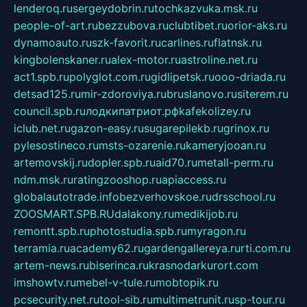
lenderoq.ru
sergeydobrin.ru
tochkazvuka.msk.ru
people-of-art.ru
bezzubova.ru
clubtibet.ru
orior-aks.ru
dynamoauto.ru
szk-favorit.ru
carlines.ru
flatnsk.ru
kingbolenskaner.ru
alex-motor.ru
astroline.net.ru
act1.spb.ru
polyglot.com.ru
gidlipetsk.ru
ooo-driada.ru
detsad125.ru
mir-zdoroviya.ru
bruslanovo.ru
siterem.ru
council.spb.ru
лодкипатриот.рф
kafekolizey.ru
iclub.net.ru
gazon-easy.ru
sugarepilekb.ru
grinox.ru
pylesostineco.ru
msts-ozarenie.ru
kameryjooan.ru
artemovskij.ru
dopler.spb.ru
aid70.ru
metall-perm.ru
ndm.msk.ru
ratingzooshop.ru
apiaccess.ru
globalautotrade.info
bezverhovskoe.ru
drsschool.ru
ZOOSMART.SPB.RU
dalakony.ru
medikijob.ru
remontt.spb.ru
photostudia.spb.ru
myragon.ru
terramia.ru
academy62.ru
gardengallereya.ru
rti.com.ru
artem-news.ru
biserinca.ru
krasnodarkurort.com
imshowtv.ru
mebel-v-tule.ru
mobtopik.ru
pcsecurity.net.ru
tool-sib.ru
multimetrunit.ru
sp-tour.ru