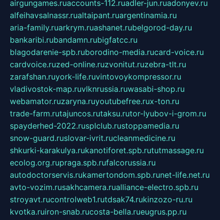
airgungames.ru
accounts-112.ru
adler-jun.ru
adonyev.ru
alfeihavsalnassr.ru
altaipant.ru
argentinamia.ru
aria-family.ru
arkrym.ru
ashanet.ru
belgorod-day.ru
bankaribi.ru
bandamn.ru
bigfatcc.ru
blagodarenie-spb.ru
borodino-media.ru
card-voice.ru
cardvoice.ru
zed-online.ru
zvonitut.ru
zebra-tlt.ru
zarafshan.ru
york-life.ru
vintovoykompressor.ru
vladivostok-map.ru
vlknrussia.ru
wasabi-shop.ru
webamator.ru
zaryna.ru
youtubefree.ru
x-ton.ru
trade-farm.ru
tajuncos.ru
taksu.ru
tor-lyubov-i-grom.ru
spayderhed-2022.ru
splclub.ru
stoppamedia.ru
snow-guard.ru
slovar-ivrit.ru
cleanmedicine.ru
shkurki-karakulya.ru
kanotiforet.spb.ru
tutmassage.ru
ecolog.org.ru
praga.spb.ru
falcorussia.ru
autodoctorservis.ru
kamertondom.spb.ru
net-life.net.ru
avto-vozim.ru
sakhcamera.ru
alliance-electro.spb.ru
stroyavt.ru
controlweb1.ru
tdsak74.ru
kinzozo-ru.ru
kvotka.ru
iron-snab.ru
costa-bella.ru
eugrus.pp.ru