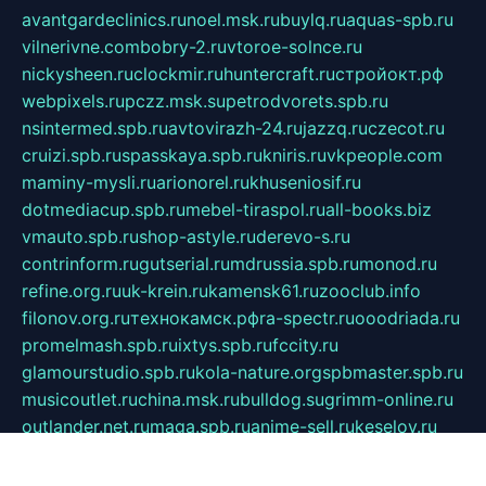
avantgardeclinics.ru
noel.msk.ru
buylq.ru
aquas-spb.ru
vilnerivne.com
bobry-2.ru
vtoroe-solnce.ru
nickysheen.ru
clockmir.ru
huntercraft.ru
стройокт.рф
webpixels.ru
pczz.msk.su
petrodvorets.spb.ru
nsintermed.spb.ru
avtovirazh-24.ru
jazzq.ru
czecot.ru
cruizi.spb.ru
spasskaya.spb.ru
kniris.ru
vkpeople.com
maminy-mysli.ru
arionorel.ru
khuseniosif.ru
dotmediacup.spb.ru
mebel-tiraspol.ru
all-books.biz
vmauto.spb.ru
shop-astyle.ru
derevo-s.ru
contrinform.ru
gutserial.ru
mdrussia.spb.ru
monod.ru
refine.org.ru
uk-krein.ru
kamensk61.ru
zooclub.info
filonov.org.ru
технокамск.рф
ra-spectr.ru
ooodriada.ru
promelmash.spb.ru
ixtys.spb.ru
fccity.ru
glamourstudio.spb.ru
kola-nature.org
spbmaster.spb.ru
musicoutlet.ru
china.msk.ru
bulldog.su
grimm-online.ru
outlander.net.ru
maga.spb.ru
anime-sell.ru
keseloy.ru
газприборсервис.рф
karmin.spb.ru
shekswood.ru
tischlermebel.ru
automall66.ru
mag-vladimir.ru