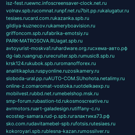
isz-fest.ru
ewnc.info
screensaver-clock.net.ru
volnav.spb.ru
comnat.ru
npf.net.ru
7bit.pp.ru
kalugatur.ru
tesiaes.ru
card.com.ru
kazanka.spb.ru
gildiya-kuznecov.ru
kameryboavision.ru
griffoncom.spb.ru
fabrika-emotsiy.ru
PARK-MATROSOVA.RU
agat.spb.ru
avtoyurist-moskva1.ru
hardware.org.ru
схема-авто.рф
dg-lab.ru
angrup.ru
recruiter.spb.ru
music8.spb.ru
krsk124.ru
kubok.spb.ru
romanofforex.ru
analitikaplus.ru
spyonline.ru
zosikamery.ru
sloboda-ural.pp.ru
AUTO-COM.SU
hohota.net
alimy.ru
online-z.com
aromat-vostoka.ru
otdelkaexp.ru
mobilvest.ru
bbd.net.ru
mebelshop.msk.ru
smp-forum.ru
bastion-td.ru
kosmoscreative.ru
avrmotors.ru
art-galadesign.ru
tiffany-c.ru
ecostep-samara.ru
d-p.spb.ru
галактика73.рф
sko.com.ru
davitamebel-spb.ru
fotsis.ru
tesiaes.ru
kokoroyari.spb.ru
blesna-kazan.ru
mossilver.ru