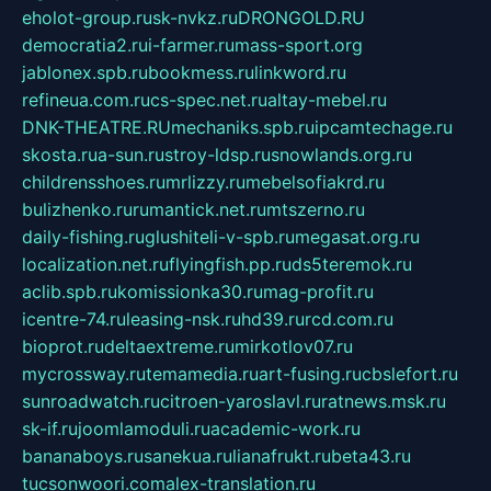
eholot-group.ru
sk-nvkz.ru
DRONGOLD.RU
democratia2.ru
i-farmer.ru
mass-sport.org
jablonex.spb.ru
bookmess.ru
linkword.ru
refineua.com.ru
cs-spec.net.ru
altay-mebel.ru
DNK-THEATRE.RU
mechaniks.spb.ru
ipcamtechage.ru
skosta.ru
a-sun.ru
stroy-ldsp.ru
snowlands.org.ru
childrensshoes.ru
mrlizzy.ru
mebelsofiakrd.ru
bulizhenko.ru
rumantick.net.ru
mtszerno.ru
daily-fishing.ru
glushiteli-v-spb.ru
megasat.org.ru
localization.net.ru
flyingfish.pp.ru
ds5teremok.ru
aclib.spb.ru
komissionka30.ru
mag-profit.ru
icentre-74.ru
leasing-nsk.ru
hd39.ru
rcd.com.ru
bioprot.ru
deltaextreme.ru
mirkotlov07.ru
mycrossway.ru
temamedia.ru
art-fusing.ru
cbslefort.ru
sunroadwatch.ru
citroen-yaroslavl.ru
ratnews.msk.ru
sk-if.ru
joomlamoduli.ru
academic-work.ru
bananaboys.ru
sanekua.ru
lianafrukt.ru
beta43.ru
tucsonwoori.com
alex-translation.ru