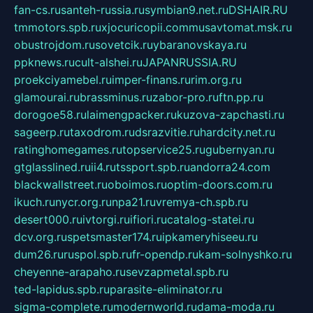
fan-cs.ru
santeh-russia.ru
symbian9.net.ru
DSHAIR.RU
tmmotors.spb.ru
xjocuricopii.com
musavtomat.msk.ru
obustrojdom.ru
sovetcik.ru
ybaranovskaya.ru
ppknews.ru
cult-alshei.ru
JAPANRUSSIA.RU
proekciyamebel.ru
imper-finans.ru
rim.org.ru
glamourai.ru
brassminus.ru
zabor-pro.ru
ftn.pp.ru
dorogoe58.ru
laimengpacker.ru
kuzova-zapchasti.ru
sageerp.ru
taxodrom.ru
dsrazvitie.ru
hardcity.net.ru
ratinghomegames.ru
topservice25.ru
gubernyan.ru
gtglasslined.ru
ii4.ru
tssport.spb.ru
andorra24.com
blackwallstreet.ru
oboimos.ru
optim-doors.com.ru
ikuch.ru
nycr.org.ru
npa21.ru
vremya-ch.spb.ru
desert000.ru
ivtorgi.ru
ifiori.ru
catalog-statei.ru
dcv.org.ru
spetsmaster174.ru
ipkameryhiseeu.ru
dum26.ru
ruspol.spb.ru
fr-opendp.ru
kam-solnyshko.ru
cheyenne-arapaho.ru
sevzapmetal.spb.ru
ted-lapidus.spb.ru
parasite-eliminator.ru
sigma-complete.ru
modernworld.ru
dama-moda.ru