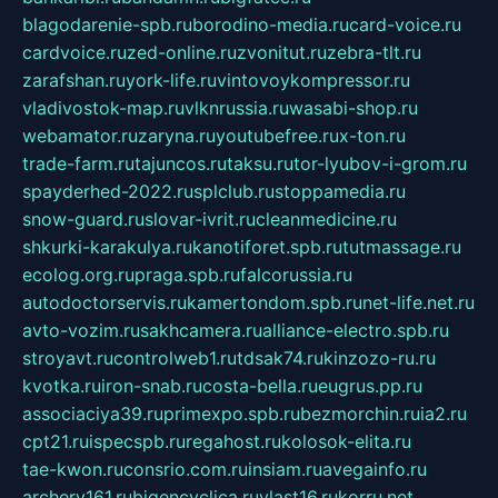
blagodarenie-spb.ru
borodino-media.ru
card-voice.ru
cardvoice.ru
zed-online.ru
zvonitut.ru
zebra-tlt.ru
zarafshan.ru
york-life.ru
vintovoykompressor.ru
vladivostok-map.ru
vlknrussia.ru
wasabi-shop.ru
webamator.ru
zaryna.ru
youtubefree.ru
x-ton.ru
trade-farm.ru
tajuncos.ru
taksu.ru
tor-lyubov-i-grom.ru
spayderhed-2022.ru
splclub.ru
stoppamedia.ru
snow-guard.ru
slovar-ivrit.ru
cleanmedicine.ru
shkurki-karakulya.ru
kanotiforet.spb.ru
tutmassage.ru
ecolog.org.ru
praga.spb.ru
falcorussia.ru
autodoctorservis.ru
kamertondom.spb.ru
net-life.net.ru
avto-vozim.ru
sakhcamera.ru
alliance-electro.spb.ru
stroyavt.ru
controlweb1.ru
tdsak74.ru
kinzozo-ru.ru
kvotka.ru
iron-snab.ru
costa-bella.ru
eugrus.pp.ru
associaciya39.ru
primexpo.spb.ru
bezmorchin.ru
ia2.ru
cpt21.ru
ispecspb.ru
regahost.ru
kolosok-elita.ru
tae-kwon.ru
consrio.com.ru
insiam.ru
avegainfo.ru
archery161.ru
bigencyclica.ru
vlast16.ru
korru.net