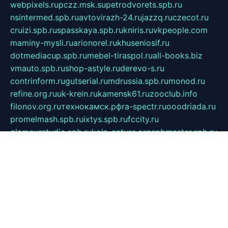
webpixels.ru
pczz.msk.su
petrodvorets.spb.ru
nsintermed.spb.ru
avtovirazh-24.ru
jazzq.ru
czecot.ru
cruizi.spb.ru
spasskaya.spb.ru
kniris.ru
vkpeople.com
maminy-mysli.ru
arionorel.ru
khuseniosif.ru
dotmediacup.spb.ru
mebel-tiraspol.ru
all-books.biz
vmauto.spb.ru
shop-astyle.ru
derevo-s.ru
contrinform.ru
gutserial.ru
mdrussia.spb.ru
monod.ru
refine.org.ru
uk-krein.ru
kamensk61.ru
zooclub.info
filonov.org.ru
технокамск.рф
ra-spectr.ru
ooodriada.ru
promelmash.spb.ru
ixtys.spb.ru
fccity.ru
glamourstudio.spb.ru
kola-nature.org
spbmaster.spb.ru
musicoutlet.ru
china.msk.ru
bulldog.su
grimm-online.ru
outlander.net.ru
maga.spb.ru
anime-sell.ru
keseloy.ru
газприборсервис.рф
karmin.spb.ru
shekswood.ru
tischlermebel.ru
automall66.ru
mag-vladimir.ru
yardbar.ru
kiwitour.spb.ru
indesign.com.ru
freestylemebel.ru
bany-samara.ru
rsei.ru
naidisvoyput.ru
mgsn-invest.ru
ipkamerasannce.ru