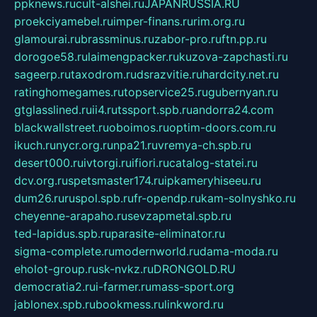
ppknews.ru
cult-alshei.ru
JAPANRUSSIA.RU
proekciyamebel.ru
imper-finans.ru
rim.org.ru
glamourai.ru
brassminus.ru
zabor-pro.ru
ftn.pp.ru
dorogoe58.ru
laimengpacker.ru
kuzova-zapchasti.ru
sageerp.ru
taxodrom.ru
dsrazvitie.ru
hardcity.net.ru
ratinghomegames.ru
topservice25.ru
gubernyan.ru
gtglasslined.ru
ii4.ru
tssport.spb.ru
andorra24.com
blackwallstreet.ru
oboimos.ru
optim-doors.com.ru
ikuch.ru
nycr.org.ru
npa21.ru
vremya-ch.spb.ru
desert000.ru
ivtorgi.ru
ifiori.ru
catalog-statei.ru
dcv.org.ru
spetsmaster174.ru
ipkameryhiseeu.ru
dum26.ru
ruspol.spb.ru
fr-opendp.ru
kam-solnyshko.ru
cheyenne-arapaho.ru
sevzapmetal.spb.ru
ted-lapidus.spb.ru
parasite-eliminator.ru
sigma-complete.ru
modernworld.ru
dama-moda.ru
eholot-group.ru
sk-nvkz.ru
DRONGOLD.RU
democratia2.ru
i-farmer.ru
mass-sport.org
jablonex.spb.ru
bookmess.ru
linkword.ru