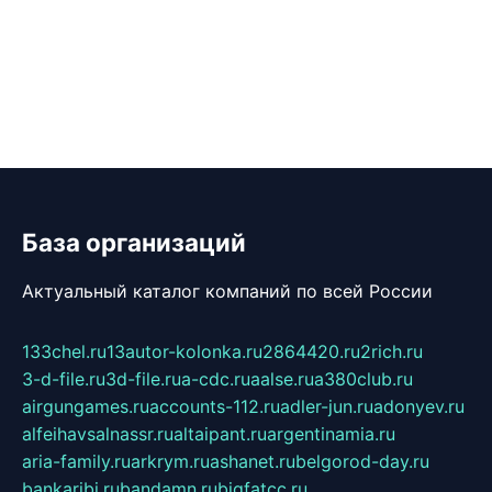
База организаций
Актуальный каталог компаний по всей России
133chel.ru
13autor-kolonka.ru
2864420.ru
2rich.ru
3-d-file.ru
3d-file.ru
a-cdc.ru
aalse.ru
a380club.ru
airgungames.ru
accounts-112.ru
adler-jun.ru
adonyev.ru
alfeihavsalnassr.ru
altaipant.ru
argentinamia.ru
aria-family.ru
arkrym.ru
ashanet.ru
belgorod-day.ru
bankaribi.ru
bandamn.ru
bigfatcc.ru