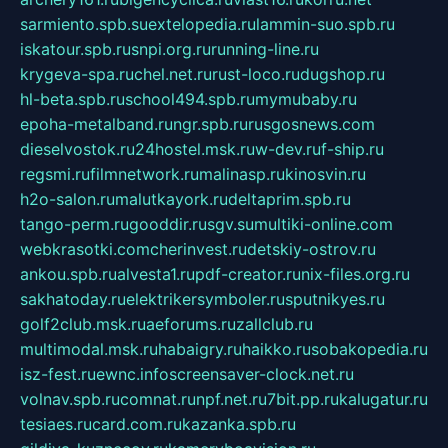
sarmiento.spb.su
extelopedia.ru
lammin-suo.spb.ru
iskatour.spb.ru
snpi.org.ru
running-line.ru
krygeva-spa.ru
chel.net.ru
rust-loco.ru
dugshop.ru
hl-beta.spb.ru
school494.spb.ru
mymubaby.ru
epoha-metalband.ru
ngr.spb.ru
rusgosnews.com
dieselvostok.ru
24hostel.msk.ru
w-dev.ru
f-ship.ru
regsmi.ru
filmnetwork.ru
malinasp.ru
kinosvin.ru
h2o-salon.ru
malutkayork.ru
deltaprim.spb.ru
tango-perm.ru
gooddir.ru
sgv.su
multiki-online.com
webkrasotki.com
cherinvest.ru
detskiy-ostrov.ru
ankou.spb.ru
alvesta1.ru
pdf-creator.ru
nix-files.org.ru
sakhatoday.ru
elektrikersymboler.ru
sputnikyes.ru
golf2club.msk.ru
aeforums.ru
zallclub.ru
multimodal.msk.ru
habaigry.ru
haikko.ru
sobakopedia.ru
isz-fest.ru
ewnc.info
screensaver-clock.net.ru
volnav.spb.ru
comnat.ru
npf.net.ru
7bit.pp.ru
kalugatur.ru
tesiaes.ru
card.com.ru
kazanka.spb.ru