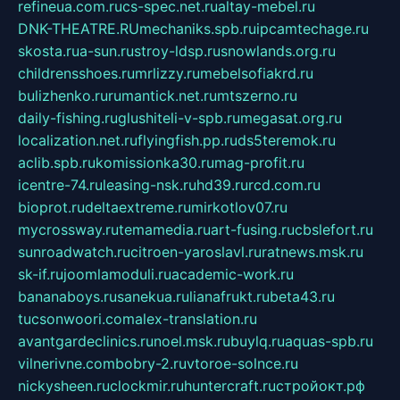
refineua.com.ru
cs-spec.net.ru
altay-mebel.ru
DNK-THEATRE.RU
mechaniks.spb.ru
ipcamtechage.ru
skosta.ru
a-sun.ru
stroy-ldsp.ru
snowlands.org.ru
childrensshoes.ru
mrlizzy.ru
mebelsofiakrd.ru
bulizhenko.ru
rumantick.net.ru
mtszerno.ru
daily-fishing.ru
glushiteli-v-spb.ru
megasat.org.ru
localization.net.ru
flyingfish.pp.ru
ds5teremok.ru
aclib.spb.ru
komissionka30.ru
mag-profit.ru
icentre-74.ru
leasing-nsk.ru
hd39.ru
rcd.com.ru
bioprot.ru
deltaextreme.ru
mirkotlov07.ru
mycrossway.ru
temamedia.ru
art-fusing.ru
cbslefort.ru
sunroadwatch.ru
citroen-yaroslavl.ru
ratnews.msk.ru
sk-if.ru
joomlamoduli.ru
academic-work.ru
bananaboys.ru
sanekua.ru
lianafrukt.ru
beta43.ru
tucsonwoori.com
alex-translation.ru
avantgardeclinics.ru
noel.msk.ru
buylq.ru
aquas-spb.ru
vilnerivne.com
bobry-2.ru
vtoroe-solnce.ru
nickysheen.ru
clockmir.ru
huntercraft.ru
стройокт.рф