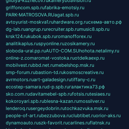
gildiya-kuznecov.ru
kameryboavision.ru
griffoncom.spb.ru
fabrika-emotsiy.ru
PARK-MATROSOVA.RU
agat.spb.ru
avtoyurist-moskva1.ru
hardware.org.ru
схема-авто.рф
dg-lab.ru
angrup.ru
recruiter.spb.ru
music8.spb.ru
krsk124.ru
kubok.spb.ru
romanofforex.ru
analitikaplus.ru
spyonline.ru
zosikamery.ru
sloboda-ural.pp.ru
AUTO-COM.SU
hohota.net
alimy.ru
online-z.com
aromat-vostoka.ru
otdelkaexp.ru
mobilvest.ru
bbd.net.ru
mebelshop.msk.ru
smp-forum.ru
bastion-td.ru
kosmoscreative.ru
avrmotors.ru
art-galadesign.ru
tiffany-c.ru
ecostep-samara.ru
d-p.spb.ru
галактика73.рф
sko.com.ru
davitamebel-spb.ru
fotsis.ru
tesiaes.ru
kokoroyari.spb.ru
blesna-kazan.ru
mossilver.ru
lenderoq.ru
sergeydobrin.ru
tochkazvuka.msk.ru
people-of-art.ru
bezzubova.ru
clubtibet.ru
orior-aks.ru
dynamoauto.ru
szk-favorit.ru
carlines.ru
flatnsk.ru