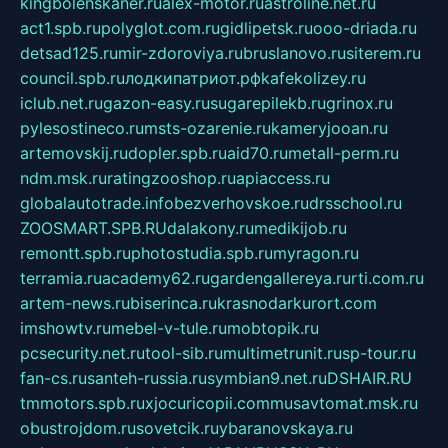
kingbolenskaner.ru
alex-motor.ru
astroline.net.ru
act1.spb.ru
polyglot.com.ru
gidlipetsk.ru
ooo-driada.ru
detsad125.ru
mir-zdoroviya.ru
bruslanovo.ru
siterem.ru
council.spb.ru
лодкипатриот.рф
kafekolizey.ru
iclub.net.ru
gazon-easy.ru
sugarepilekb.ru
grinox.ru
pylesostineco.ru
msts-ozarenie.ru
kameryjooan.ru
artemovskij.ru
dopler.spb.ru
aid70.ru
metall-perm.ru
ndm.msk.ru
ratingzooshop.ru
apiaccess.ru
globalautotrade.info
bezverhovskoe.ru
drsschool.ru
ZOOSMART.SPB.RU
dalakony.ru
medikijob.ru
remontt.spb.ru
photostudia.spb.ru
myragon.ru
terramia.ru
academy62.ru
gardengallereya.ru
rti.com.ru
artem-news.ru
biserinca.ru
krasnodarkurort.com
imshowtv.ru
mebel-v-tule.ru
mobtopik.ru
pcsecurity.net.ru
tool-sib.ru
multimetrunit.ru
sp-tour.ru
fan-cs.ru
santeh-russia.ru
symbian9.net.ru
DSHAIR.RU
tmmotors.spb.ru
xjocuricopii.com
musavtomat.msk.ru
obustrojdom.ru
sovetcik.ru
ybaranovskaya.ru