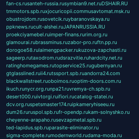
fan-cs.ru
santeh-russia.ru
symbian9.net.ru
DSHAIR.RU
tmmotors.spb.ru
xjocuricopii.com
musavtomat.msk.ru
obustrojdom.ru
sovetcik.ru
ybaranovskaya.ru
ppknews.ru
cult-alshei.ru
JAPANRUSSIA.RU
proekciyamebel.ru
imper-finans.ru
rim.org.ru
glamourai.ru
brassminus.ru
zabor-pro.ru
ftn.pp.ru
dorogoe58.ru
laimengpacker.ru
kuzova-zapchasti.ru
sageerp.ru
taxodrom.ru
dsrazvitie.ru
hardcity.net.ru
ratinghomegames.ru
topservice25.ru
gubernyan.ru
gtglasslined.ru
ii4.ru
tssport.spb.ru
andorra24.com
blackwallstreet.ru
oboimos.ru
optim-doors.com.ru
ikuch.ru
nycr.org.ru
npa21.ru
vremya-ch.spb.ru
desert000.ru
ivtorgi.ru
ifiori.ru
catalog-statei.ru
dcv.org.ru
spetsmaster174.ru
ipkameryhiseeu.ru
dum26.ru
ruspol.spb.ru
fr-opendp.ru
kam-solnyshko.ru
cheyenne-arapaho.ru
sevzapmetal.spb.ru
ted-lapidus.spb.ru
parasite-eliminator.ru
sigma-complete.ru
modernworld.ru
dama-moda.ru