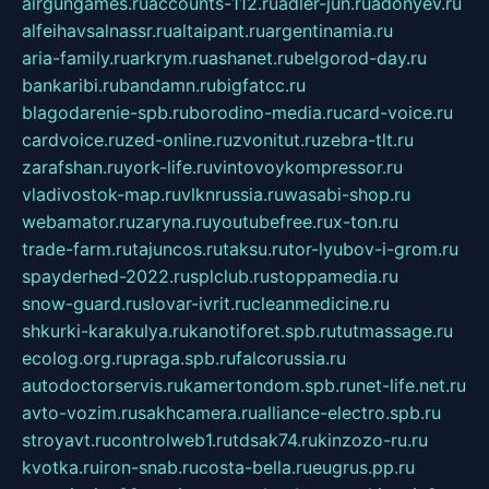
airgungames.ru
accounts-112.ru
adler-jun.ru
adonyev.ru
alfeihavsalnassr.ru
altaipant.ru
argentinamia.ru
aria-family.ru
arkrym.ru
ashanet.ru
belgorod-day.ru
bankaribi.ru
bandamn.ru
bigfatcc.ru
blagodarenie-spb.ru
borodino-media.ru
card-voice.ru
cardvoice.ru
zed-online.ru
zvonitut.ru
zebra-tlt.ru
zarafshan.ru
york-life.ru
vintovoykompressor.ru
vladivostok-map.ru
vlknrussia.ru
wasabi-shop.ru
webamator.ru
zaryna.ru
youtubefree.ru
x-ton.ru
trade-farm.ru
tajuncos.ru
taksu.ru
tor-lyubov-i-grom.ru
spayderhed-2022.ru
splclub.ru
stoppamedia.ru
snow-guard.ru
slovar-ivrit.ru
cleanmedicine.ru
shkurki-karakulya.ru
kanotiforet.spb.ru
tutmassage.ru
ecolog.org.ru
praga.spb.ru
falcorussia.ru
autodoctorservis.ru
kamertondom.spb.ru
net-life.net.ru
avto-vozim.ru
sakhcamera.ru
alliance-electro.spb.ru
stroyavt.ru
controlweb1.ru
tdsak74.ru
kinzozo-ru.ru
kvotka.ru
iron-snab.ru
costa-bella.ru
eugrus.pp.ru