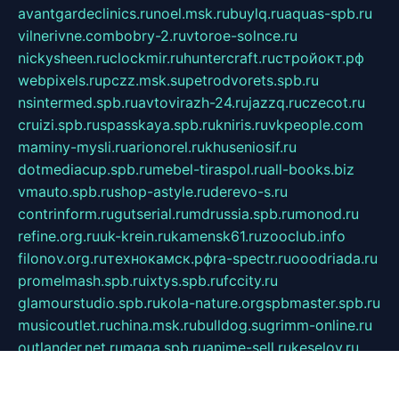
avantgardeclinics.ru
noel.msk.ru
buylq.ru
aquas-spb.ru
vilnerivne.com
bobry-2.ru
vtoroe-solnce.ru
nickysheen.ru
clockmir.ru
huntercraft.ru
стройокт.рф
webpixels.ru
pczz.msk.su
petrodvorets.spb.ru
nsintermed.spb.ru
avtovirazh-24.ru
jazzq.ru
czecot.ru
cruizi.spb.ru
spasskaya.spb.ru
kniris.ru
vkpeople.com
maminy-mysli.ru
arionorel.ru
khuseniosif.ru
dotmediacup.spb.ru
mebel-tiraspol.ru
all-books.biz
vmauto.spb.ru
shop-astyle.ru
derevo-s.ru
contrinform.ru
gutserial.ru
mdrussia.spb.ru
monod.ru
refine.org.ru
uk-krein.ru
kamensk61.ru
zooclub.info
filonov.org.ru
технокамск.рф
ra-spectr.ru
ooodriada.ru
promelmash.spb.ru
ixtys.spb.ru
fccity.ru
glamourstudio.spb.ru
kola-nature.org
spbmaster.spb.ru
musicoutlet.ru
china.msk.ru
bulldog.su
grimm-online.ru
outlander.net.ru
maga.spb.ru
anime-sell.ru
keseloy.ru
газприборсервис.рф
karmin.spb.ru
shekswood.ru
tischlermebel.ru
automall66.ru
mag-vladimir.ru