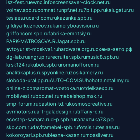
isz-fest.ru
ewnc.info
screensaver-clock.net.ru
volnav.spb.ru
comnat.ru
npf.net.ru
7bit.pp.ru
kalugatur.ru
tesiaes.ru
card.com.ru
kazanka.spb.ru
gildiya-kuznecov.ru
kameryboavision.ru
griffoncom.spb.ru
fabrika-emotsiy.ru
PARK-MATROSOVA.RU
agat.spb.ru
avtoyurist-moskva1.ru
hardware.org.ru
схема-авто.рф
dg-lab.ru
angrup.ru
recruiter.spb.ru
music8.spb.ru
krsk124.ru
kubok.spb.ru
romanofforex.ru
analitikaplus.ru
spyonline.ru
zosikamery.ru
sloboda-ural.pp.ru
AUTO-COM.SU
hohota.net
alimy.ru
online-z.com
aromat-vostoka.ru
otdelkaexp.ru
mobilvest.ru
bbd.net.ru
mebelshop.msk.ru
smp-forum.ru
bastion-td.ru
kosmoscreative.ru
avrmotors.ru
art-galadesign.ru
tiffany-c.ru
ecostep-samara.ru
d-p.spb.ru
галактика73.рф
sko.com.ru
davitamebel-spb.ru
fotsis.ru
tesiaes.ru
kokoroyari.spb.ru
blesna-kazan.ru
mossilver.ru