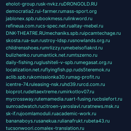
eholot-group.ru
sk-nvkz.ru
DRONGOLD.RU
democratia2.ru
i-farmer.ru
mass-sport.org
jablonex.spb.ru
bookmess.ru
linkword.ru
refineua.com.ru
cs-spec.net.ru
altay-mebel.ru
DNK-THEATRE.RU
mechaniks.spb.ru
ipcamtechage.ru
skosta.ru
a-sun.ru
stroy-ldsp.ru
snowlands.org.ru
childrensshoes.ru
mrlizzy.ru
mebelsofiakrd.ru
bulizhenko.ru
rumantick.net.ru
mtszerno.ru
daily-fishing.ru
glushiteli-v-spb.ru
megasat.org.ru
localization.net.ru
flyingfish.pp.ru
ds5teremok.ru
aclib.spb.ru
komissionka30.ru
mag-profit.ru
icentre-74.ru
leasing-nsk.ru
hd39.ru
rcd.com.ru
bioprot.ru
deltaextreme.ru
mirkotlov07.ru
mycrossway.ru
temamedia.ru
art-fusing.ru
cbslefort.ru
sunroadwatch.ru
citroen-yaroslavl.ru
ratnews.msk.ru
sk-if.ru
joomlamoduli.ru
academic-work.ru
bananaboys.ru
sanekua.ru
lianafrukt.ru
beta43.ru
tucsonwoori.com
alex-translation.ru