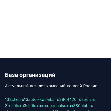
База организаций
Актуальный каталог компаний по всей России
133chel.ru
13autor-kolonka.ru
2864420.ru
2rich.ru
3-d-file.ru
3d-file.ru
a-cdc.ru
aalse.ru
a380club.ru