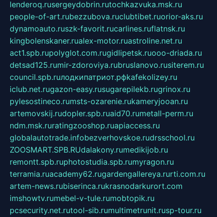
lenderoq.ru
sergeydobrin.ru
tochkazvuka.msk.ru
people-of-art.ru
bezzubova.ru
clubtibet.ru
orior-aks.ru
dynamoauto.ru
szk-favorit.ru
carlines.ru
flatnsk.ru
kingbolenskaner.ru
alex-motor.ru
astroline.net.ru
act1.spb.ru
polyglot.com.ru
gidlipetsk.ru
ooo-driada.ru
detsad125.ru
mir-zdoroviya.ru
bruslanovo.ru
siterem.ru
council.spb.ru
лодкипатриот.рф
kafekolizey.ru
iclub.net.ru
gazon-easy.ru
sugarepilekb.ru
grinox.ru
pylesostineco.ru
msts-ozarenie.ru
kameryjooan.ru
artemovskij.ru
dopler.spb.ru
aid70.ru
metall-perm.ru
ndm.msk.ru
ratingzooshop.ru
apiaccess.ru
globalautotrade.info
bezverhovskoe.ru
drsschool.ru
ZOOSMART.SPB.RU
dalakony.ru
medikijob.ru
remontt.spb.ru
photostudia.spb.ru
myragon.ru
terramia.ru
academy62.ru
gardengallereya.ru
rti.com.ru
artem-news.ru
biserinca.ru
krasnodarkurort.com
imshowtv.ru
mebel-v-tule.ru
mobtopik.ru
pcsecurity.net.ru
tool-sib.ru
multimetrunit.ru
sp-tour.ru