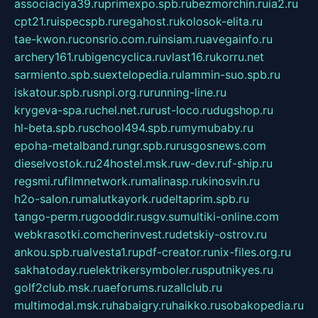
associaciya39.ru
primexpo.spb.ru
bezmorchin.ru
ia2.ru
cpt21.ru
ispecspb.ru
regahost.ru
kolosok-elita.ru
tae-kwon.ru
consrio.com.ru
insiam.ru
avegainfo.ru
archery161.ru
bigencyclica.ru
vlast16.ru
korru.net
sarmiento.spb.su
extelopedia.ru
lammin-suo.spb.ru
iskatour.spb.ru
snpi.org.ru
running-line.ru
krygeva-spa.ru
chel.net.ru
rust-loco.ru
dugshop.ru
hl-beta.spb.ru
school494.spb.ru
mymubaby.ru
epoha-metalband.ru
ngr.spb.ru
rusgosnews.com
dieselvostok.ru
24hostel.msk.ru
w-dev.ru
f-ship.ru
regsmi.ru
filmnetwork.ru
malinasp.ru
kinosvin.ru
h2o-salon.ru
malutkayork.ru
deltaprim.spb.ru
tango-perm.ru
gooddir.ru
sgv.su
multiki-online.com
webkrasotki.com
cherinvest.ru
detskiy-ostrov.ru
ankou.spb.ru
alvesta1.ru
pdf-creator.ru
nix-files.org.ru
sakhatoday.ru
elektrikersymboler.ru
sputnikyes.ru
golf2club.msk.ru
aeforums.ru
zallclub.ru
multimodal.msk.ru
habaigry.ru
haikko.ru
sobakopedia.ru