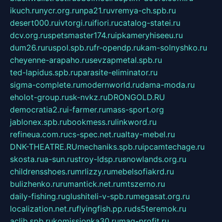
ikuch.ru
nycr.org.ru
npa21.ru
vremya-ch.spb.ru
desert000.ru
ivtorgi.ru
ifiori.ru
catalog-statei.ru
dcv.org.ru
spetsmaster174.ru
ipkameryhiseeu.ru
dum26.ru
ruspol.spb.ru
fr-opendp.ru
kam-solnyshko.ru
cheyenne-arapaho.ru
sevzapmetal.spb.ru
ted-lapidus.spb.ru
parasite-eliminator.ru
sigma-complete.ru
modernworld.ru
dama-moda.ru
eholot-group.ru
sk-nvkz.ru
DRONGOLD.RU
democratia2.ru
i-farmer.ru
mass-sport.org
jablonex.spb.ru
bookmess.ru
linkword.ru
refineua.com.ru
cs-spec.net.ru
altay-mebel.ru
DNK-THEATRE.RU
mechaniks.spb.ru
ipcamtechage.ru
skosta.ru
a-sun.ru
stroy-ldsp.ru
snowlands.org.ru
childrensshoes.ru
mrlizzy.ru
mebelsofiakrd.ru
bulizhenko.ru
rumantick.net.ru
mtszerno.ru
daily-fishing.ru
glushiteli-v-spb.ru
megasat.org.ru
localization.net.ru
flyingfish.pp.ru
ds5teremok.ru
aclib.spb.ru
komissionka30.ru
mag-profit.ru