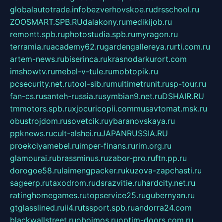
globalautotrade.info
bezverhovskoe.ru
drsschool.ru
ZOOSMART.SPB.RU
dalakony.ru
medikijob.ru
remontt.spb.ru
photostudia.spb.ru
myragon.ru
terramia.ru
academy62.ru
gardengallereya.ru
rti.com.ru
artem-news.ru
biserinca.ru
krasnodarkurort.com
imshowtv.ru
mebel-v-tule.ru
mobtopik.ru
pcsecurity.net.ru
tool-sib.ru
multimetrunit.ru
sp-tour.ru
fan-cs.ru
santeh-russia.ru
symbian9.net.ru
DSHAIR.RU
tmmotors.spb.ru
xjocuricopii.com
musavtomat.msk.ru
obustrojdom.ru
sovetcik.ru
ybaranovskaya.ru
ppknews.ru
cult-alshei.ru
JAPANRUSSIA.RU
proekciyamebel.ru
imper-finans.ru
rim.org.ru
glamourai.ru
brassminus.ru
zabor-pro.ru
ftn.pp.ru
dorogoe58.ru
laimengpacker.ru
kuzova-zapchasti.ru
sageerp.ru
taxodrom.ru
dsrazvitie.ru
hardcity.net.ru
ratinghomegames.ru
topservice25.ru
gubernyan.ru
gtglasslined.ru
ii4.ru
tssport.spb.ru
andorra24.com
blackwallstreet.ru
oboimos.ru
optim-doors.com.ru