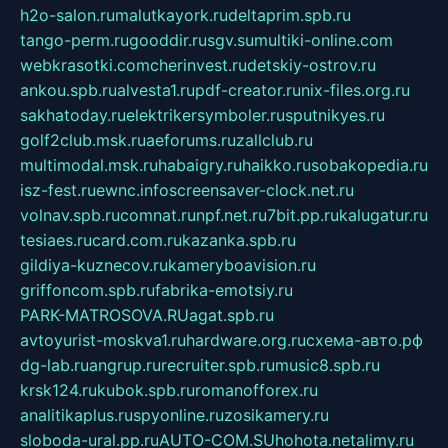
h2o-salon.ru
malutkayork.ru
deltaprim.spb.ru
tango-perm.ru
gooddir.ru
sgv.su
multiki-online.com
webkrasotki.com
cherinvest.ru
detskiy-ostrov.ru
ankou.spb.ru
alvesta1.ru
pdf-creator.ru
nix-files.org.ru
sakhatoday.ru
elektrikersymboler.ru
sputnikyes.ru
golf2club.msk.ru
aeforums.ru
zallclub.ru
multimodal.msk.ru
habaigry.ru
haikko.ru
sobakopedia.ru
isz-fest.ru
ewnc.info
screensaver-clock.net.ru
volnav.spb.ru
comnat.ru
npf.net.ru
7bit.pp.ru
kalugatur.ru
tesiaes.ru
card.com.ru
kazanka.spb.ru
gildiya-kuznecov.ru
kameryboavision.ru
griffoncom.spb.ru
fabrika-emotsiy.ru
PARK-MATROSOVA.RU
agat.spb.ru
avtoyurist-moskva1.ru
hardware.org.ru
схема-авто.рф
dg-lab.ru
angrup.ru
recruiter.spb.ru
music8.spb.ru
krsk124.ru
kubok.spb.ru
romanofforex.ru
analitikaplus.ru
spyonline.ru
zosikamery.ru
sloboda-ural.pp.ru
AUTO-COM.SU
hohota.net
alimy.ru