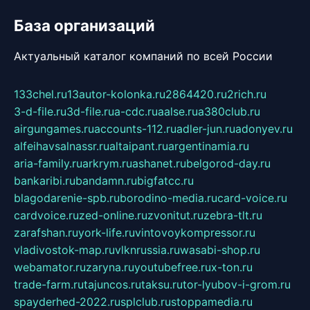
База организаций
Актуальный каталог компаний по всей России
133chel.ru
13autor-kolonka.ru
2864420.ru
2rich.ru
3-d-file.ru
3d-file.ru
a-cdc.ru
aalse.ru
a380club.ru
airgungames.ru
accounts-112.ru
adler-jun.ru
adonyev.ru
alfeihavsalnassr.ru
altaipant.ru
argentinamia.ru
aria-family.ru
arkrym.ru
ashanet.ru
belgorod-day.ru
bankaribi.ru
bandamn.ru
bigfatcc.ru
blagodarenie-spb.ru
borodino-media.ru
card-voice.ru
cardvoice.ru
zed-online.ru
zvonitut.ru
zebra-tlt.ru
zarafshan.ru
york-life.ru
vintovoykompressor.ru
vladivostok-map.ru
vlknrussia.ru
wasabi-shop.ru
webamator.ru
zaryna.ru
youtubefree.ru
x-ton.ru
trade-farm.ru
tajuncos.ru
taksu.ru
tor-lyubov-i-grom.ru
spayderhed-2022.ru
splclub.ru
stoppamedia.ru