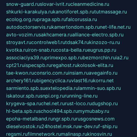
snow-guard.ru
slovar-ivrit.ru
cleanmedicine.ru
shkurki-karakulya.ru
kanotiforet.spb.ru
tutmassage.ru
ecolog.org.ru
praga.spb.ru
falcorussia.ru
autodoctorservis.ru
kamertondom.spb.ru
net-life.net.ru
avto-vozim.ru
sakhcamera.ru
alliance-electro.spb.ru
stroyavt.ru
controlweb1.ru
tdsak74.ru
kinzozo-ru.ru
kvotka.ru
iron-snab.ru
costa-bella.ru
eugrus.pp.ru
associaciya39.ru
primexpo.spb.ru
bezmorchin.ru
ia2.ru
cpt21.ru
ispecspb.ru
regahost.ru
kolosok-elita.ru
tae-kwon.ru
consrio.com.ru
insiam.ru
avegainfo.ru
archery161.ru
bigencyclica.ru
vlast16.ru
korru.net
sarmiento.spb.su
extelopedia.ru
lammin-suo.spb.ru
iskatour.spb.ru
snpi.org.ru
running-line.ru
krygeva-spa.ru
chel.net.ru
rust-loco.ru
dugshop.ru
hl-beta.spb.ru
school494.spb.ru
mymubaby.ru
epoha-metalband.ru
ngr.spb.ru
rusgosnews.com
dieselvostok.ru
24hostel.msk.ru
w-dev.ru
f-ship.ru
regsmi.ru
filmnetwork.ru
malinasp.ru
kinosvin.ru