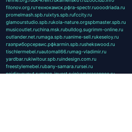
filonov.org.ru
технокамск.рф
ra-spectr.ru
ooodriada.ru
promelmash.spb.ru
ixtys.spb.ru
fccity.ru
glamourstudio.spb.ru
kola-nature.org
spbmaster.spb.ru
musicoutlet.ru
china.msk.ru
bulldog.su
grimm-online.ru
outlander.net.ru
maga.spb.ru
anime-sell.ru
keseloy.ru
газприборсервис.рф
karmin.spb.ru
shekswood.ru
tischlermebel.ru
automall66.ru
mag-vladimir.ru
yardbar.ru
kiwitour.spb.ru
indesign.com.ru
freestylemebel.ru
bany-samara.ru
rsei.ru
naidisvoyput.ru
mgsn-invest.ru
ipkamerasannce.ru
alicante-house.ru
ibelka74.ru
cozyhouse.info
vlkargalev-studio.ru
700mb.ru
figura-ufa.ru
alina-live.ru
belarusiannews.ru
womenknow.ru
dos-vniimk.ru
sega.net.ru
dv.net.ru
phenomenonsofhistory.com
telesputnik.net.ru
wall.pp.ru
pylesosroidmi.ru
gtc-clan.ru
cligs.ru
bibikazap.ru
popova.org.ru
netwhistler.spb.ru
bellvil.ru
bonzon.ru
iss-vladik.ru