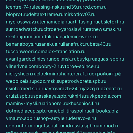
icentre-74.ru
leasing-nsk.ru
hd39.ru
rcd.com.ru
bioprot.ru
deltaextreme.ru
mirkotlov07.ru
mycrossway.ru
temamedia.ru
art-fusing.ru
cbslefort.ru
sunroadwatch.ru
citroen-yaroslavl.ru
ratnews.msk.ru
sk-if.ru
joomlamoduli.ru
academic-work.ru
bananaboys.ru
sanekua.ru
lianafrukt.ru
beta43.ru
tucsonwoori.com
alex-translation.ru
avantgardeclinics.ru
noel.msk.ru
buylq.ru
aquas-spb.ru
vilnerivne.com
bobry-2.ru
vtoroe-solnce.ru
nickysheen.ru
clockmir.ru
huntercraft.ru
стройокт.рф
webpixels.ru
pczz.msk.su
petrodvorets.spb.ru
nsintermed.spb.ru
avtovirazh-24.ru
jazzq.ru
czecot.ru
cruizi.spb.ru
spasskaya.spb.ru
kniris.ru
vkpeople.com
maminy-mysli.ru
arionorel.ru
khuseniosif.ru
dotmediacup.spb.ru
mebel-tiraspol.ru
all-books.biz
vmauto.spb.ru
shop-astyle.ru
derevo-s.ru
contrinform.ru
gutserial.ru
mdrussia.spb.ru
monod.ru
refine.org.ru
uk-krein.ru
kamensk61.ru
zooclub.info