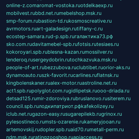
online-z.com
aromat-vostoka.ru
otdelkaexp.ru
mobilvest.ru
bbd.net.ru
mebelshop.msk.ru
smp-forum.ru
bastion-td.ru
kosmoscreative.ru
avrmotors.ru
art-galadesign.ru
tiffany-c.ru
ecostep-samara.ru
d-p.spb.ru
галактика73.рф
sko.com.ru
davitamebel-spb.ru
fotsis.ru
tesiaes.ru
kokoroyari.spb.ru
blesna-kazan.ru
mossilver.ru
lenderoq.ru
sergeydobrin.ru
tochkazvuka.msk.ru
people-of-art.ru
bezzubova.ru
clubtibet.ru
orior-aks.ru
dynamoauto.ru
szk-favorit.ru
carlines.ru
flatnsk.ru
kingbolenskaner.ru
alex-motor.ru
astroline.net.ru
act1.spb.ru
polyglot.com.ru
gidlipetsk.ru
ooo-driada.ru
detsad125.ru
mir-zdoroviya.ru
bruslanovo.ru
siterem.ru
council.spb.ru
лодкипатриот.рф
kafekolizey.ru
iclub.net.ru
gazon-easy.ru
sugarepilekb.ru
grinox.ru
pylesostineco.ru
msts-ozarenie.ru
kameryjooan.ru
artemovskij.ru
dopler.spb.ru
aid70.ru
metall-perm.ru
ndm.msk.ru
ratingzooshop.ru
apiaccess.ru