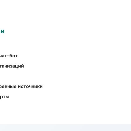
ми
чат-бот
ганизаций
еренные источники
арты