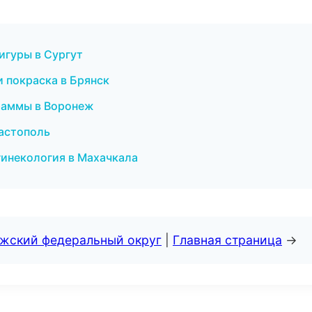
игуры в Сургут
и покраска в Брянск
граммы в Воронеж
вастополь
 гинекология в Махачкала
лжский федеральный округ
|
Главная страница
→