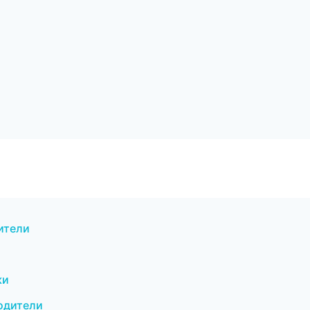
дители
ки
водители