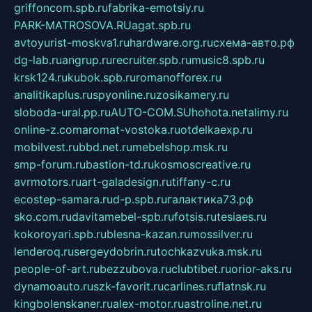
griffoncom.spb.ru
fabrika-emotsiy.ru
PARK-MATROSOVA.RU
agat.spb.ru
avtoyurist-moskva1.ru
hardware.org.ru
схема-авто.рф
dg-lab.ru
angrup.ru
recruiter.spb.ru
music8.spb.ru
krsk124.ru
kubok.spb.ru
romanofforex.ru
analitikaplus.ru
spyonline.ru
zosikamery.ru
sloboda-ural.pp.ru
AUTO-COM.SU
hohota.net
alimy.ru
online-z.com
aromat-vostoka.ru
otdelkaexp.ru
mobilvest.ru
bbd.net.ru
mebelshop.msk.ru
smp-forum.ru
bastion-td.ru
kosmoscreative.ru
avrmotors.ru
art-galadesign.ru
tiffany-c.ru
ecostep-samara.ru
d-p.spb.ru
галактика73.рф
sko.com.ru
davitamebel-spb.ru
fotsis.ru
tesiaes.ru
kokoroyari.spb.ru
blesna-kazan.ru
mossilver.ru
lenderoq.ru
sergeydobrin.ru
tochkazvuka.msk.ru
people-of-art.ru
bezzubova.ru
clubtibet.ru
orior-aks.ru
dynamoauto.ru
szk-favorit.ru
carlines.ru
flatnsk.ru
kingbolenskaner.ru
alex-motor.ru
astroline.net.ru