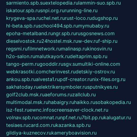
sarmiento.spb.su
extelopedia.ru
lammin-suo.spb.ru
iskatour.spb.ru
snpi.org.ru
running-line.ru
krygeva-spa.ru
chel.net.ru
rust-loco.ru
dugshop.ru
hl-beta.spb.ru
school494.spb.ru
mymubaby.ru
epoha-metalband.ru
ngr.spb.ru
rusgosnews.com
dieselvostok.ru
24hostel.msk.ru
w-dev.ru
f-ship.ru
regsmi.ru
filmnetwork.ru
malinasp.ru
kinosvin.ru
h2o-salon.ru
malutkayork.ru
deltaprim.spb.ru
tango-perm.ru
gooddir.ru
sgv.su
multiki-online.com
webkrasotki.com
cherinvest.ru
detskiy-ostrov.ru
ankou.spb.ru
alvesta1.ru
pdf-creator.ru
nix-files.org.ru
sakhatoday.ru
elektrikersymboler.ru
sputnikyes.ru
golf2club.msk.ru
aeforums.ru
zallclub.ru
multimodal.msk.ru
habaigry.ru
haikko.ru
sobakopedia.ru
isz-fest.ru
ewnc.info
screensaver-clock.net.ru
volnav.spb.ru
comnat.ru
npf.net.ru
7bit.pp.ru
kalugatur.ru
tesiaes.ru
card.com.ru
kazanka.spb.ru
gildiya-kuznecov.ru
kameryboavision.ru