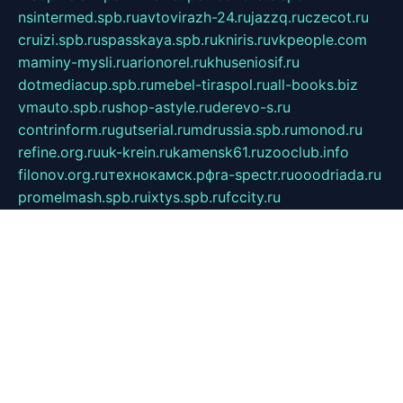
nsintermed.spb.ru
avtovirazh-24.ru
jazzq.ru
czecot.ru
cruizi.spb.ru
spasskaya.spb.ru
kniris.ru
vkpeople.com
maminy-mysli.ru
arionorel.ru
khuseniosif.ru
dotmediacup.spb.ru
mebel-tiraspol.ru
all-books.biz
vmauto.spb.ru
shop-astyle.ru
derevo-s.ru
contrinform.ru
gutserial.ru
mdrussia.spb.ru
monod.ru
refine.org.ru
uk-krein.ru
kamensk61.ru
zooclub.info
filonov.org.ru
технокамск.рф
ra-spectr.ru
ooodriada.ru
promelmash.spb.ru
ixtys.spb.ru
fccity.ru
glamourstudio.spb.ru
kola-nature.org
spbmaster.spb.ru
musicoutlet.ru
china.msk.ru
bulldog.su
grimm-online.ru
outlander.net.ru
maga.spb.ru
anime-sell.ru
keseloy.ru
газприборсервис.рф
karmin.spb.ru
shekswood.ru
tischlermebel.ru
automall66.ru
mag-vladimir.ru
yardbar.ru
kiwitour.spb.ru
indesign.com.ru
freestylemebel.ru
bany-samara.ru
rsei.ru
naidisvoyput.ru
mgsn-invest.ru
ipkamerasannce.ru
alicante-house.ru
ibelka74.ru
cozyhouse.info