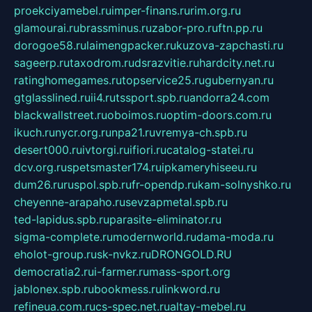
proekciyamebel.ru
imper-finans.ru
rim.org.ru
glamourai.ru
brassminus.ru
zabor-pro.ru
ftn.pp.ru
dorogoe58.ru
laimengpacker.ru
kuzova-zapchasti.ru
sageerp.ru
taxodrom.ru
dsrazvitie.ru
hardcity.net.ru
ratinghomegames.ru
topservice25.ru
gubernyan.ru
gtglasslined.ru
ii4.ru
tssport.spb.ru
andorra24.com
blackwallstreet.ru
oboimos.ru
optim-doors.com.ru
ikuch.ru
nycr.org.ru
npa21.ru
vremya-ch.spb.ru
desert000.ru
ivtorgi.ru
ifiori.ru
catalog-statei.ru
dcv.org.ru
spetsmaster174.ru
ipkameryhiseeu.ru
dum26.ru
ruspol.spb.ru
fr-opendp.ru
kam-solnyshko.ru
cheyenne-arapaho.ru
sevzapmetal.spb.ru
ted-lapidus.spb.ru
parasite-eliminator.ru
sigma-complete.ru
modernworld.ru
dama-moda.ru
eholot-group.ru
sk-nvkz.ru
DRONGOLD.RU
democratia2.ru
i-farmer.ru
mass-sport.org
jablonex.spb.ru
bookmess.ru
linkword.ru
refineua.com.ru
cs-spec.net.ru
altay-mebel.ru