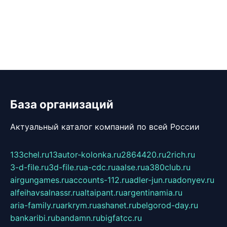
База организаций
Актуальный каталог компаний по всей России
133chel.ru
13autor-kolonka.ru
2864420.ru
2rich.ru
3-d-file.ru
3d-file.ru
a-cdc.ru
aalse.ru
a380club.ru
airgungames.ru
accounts-112.ru
adler-jun.ru
adonyev.ru
alfeihavsalnassr.ru
altaipant.ru
argentinamia.ru
aria-family.ru
arkrym.ru
ashanet.ru
belgorod-day.ru
bankaribi.ru
bandamn.ru
bigfatcc.ru