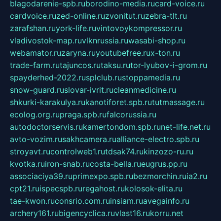
blagodarenie-spb.ru
borodino-media.ru
card-voice.ru
cardvoice.ru
zed-online.ru
zvonitut.ru
zebra-tlt.ru
zarafshan.ru
york-life.ru
vintovoykompressor.ru
vladivostok-map.ru
vlknrussia.ru
wasabi-shop.ru
webamator.ru
zaryna.ru
youtubefree.ru
x-ton.ru
trade-farm.ru
tajuncos.ru
taksu.ru
tor-lyubov-i-grom.ru
spayderhed-2022.ru
splclub.ru
stoppamedia.ru
snow-guard.ru
slovar-ivrit.ru
cleanmedicine.ru
shkurki-karakulya.ru
kanotiforet.spb.ru
tutmassage.ru
ecolog.org.ru
praga.spb.ru
falcorussia.ru
autodoctorservis.ru
kamertondom.spb.ru
net-life.net.ru
avto-vozim.ru
sakhcamera.ru
alliance-electro.spb.ru
stroyavt.ru
controlweb1.ru
tdsak74.ru
kinzozo-ru.ru
kvotka.ru
iron-snab.ru
costa-bella.ru
eugrus.pp.ru
associaciya39.ru
primexpo.spb.ru
bezmorchin.ru
ia2.ru
cpt21.ru
ispecspb.ru
regahost.ru
kolosok-elita.ru
tae-kwon.ru
consrio.com.ru
insiam.ru
avegainfo.ru
archery161.ru
bigencyclica.ru
vlast16.ru
korru.net