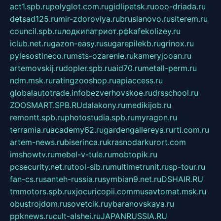
act1.spb.ru
polyglot.com.ru
gidlipetsk.ru
ooo-driada.ru
detsad125.ru
mir-zdoroviya.ru
bruslanovo.ru
siterem.ru
council.spb.ru
лодкипатриот.рф
kafekolizey.ru
iclub.net.ru
gazon-easy.ru
sugarepilekb.ru
grinox.ru
pylesostineco.ru
msts-ozarenie.ru
kameryjooan.ru
artemovskij.ru
dopler.spb.ru
aid70.ru
metall-perm.ru
ndm.msk.ru
ratingzooshop.ru
apiaccess.ru
globalautotrade.info
bezverhovskoe.ru
drsschool.ru
ZOOSMART.SPB.RU
dalakony.ru
medikijob.ru
remontt.spb.ru
photostudia.spb.ru
myragon.ru
terramia.ru
academy62.ru
gardengallereya.ru
rti.com.ru
artem-news.ru
biserinca.ru
krasnodarkurort.com
imshowtv.ru
mebel-v-tule.ru
mobtopik.ru
pcsecurity.net.ru
tool-sib.ru
multimetrunit.ru
sp-tour.ru
fan-cs.ru
santeh-russia.ru
symbian9.net.ru
DSHAIR.RU
tmmotors.spb.ru
xjocuricopii.com
musavtomat.msk.ru
obustrojdom.ru
sovetcik.ru
ybaranovskaya.ru
ppknews.ru
cult-alshei.ru
JAPANRUSSIA.RU