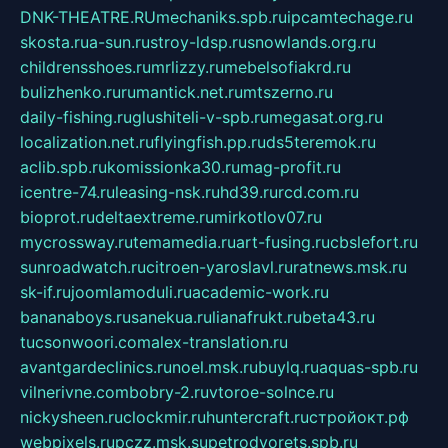
DNK-THEATRE.RU
mechaniks.spb.ru
ipcamtechage.ru
skosta.ru
a-sun.ru
stroy-ldsp.ru
snowlands.org.ru
childrensshoes.ru
mrlizzy.ru
mebelsofiakrd.ru
bulizhenko.ru
rumantick.net.ru
mtszerno.ru
daily-fishing.ru
glushiteli-v-spb.ru
megasat.org.ru
localization.net.ru
flyingfish.pp.ru
ds5teremok.ru
aclib.spb.ru
komissionka30.ru
mag-profit.ru
icentre-74.ru
leasing-nsk.ru
hd39.ru
rcd.com.ru
bioprot.ru
deltaextreme.ru
mirkotlov07.ru
mycrossway.ru
temamedia.ru
art-fusing.ru
cbslefort.ru
sunroadwatch.ru
citroen-yaroslavl.ru
ratnews.msk.ru
sk-if.ru
joomlamoduli.ru
academic-work.ru
bananaboys.ru
sanekua.ru
lianafrukt.ru
beta43.ru
tucsonwoori.com
alex-translation.ru
avantgardeclinics.ru
noel.msk.ru
buylq.ru
aquas-spb.ru
vilnerivne.com
bobry-2.ru
vtoroe-solnce.ru
nickysheen.ru
clockmir.ru
huntercraft.ru
стройокт.рф
webpixels.ru
pczz.msk.su
petrodvorets.spb.ru