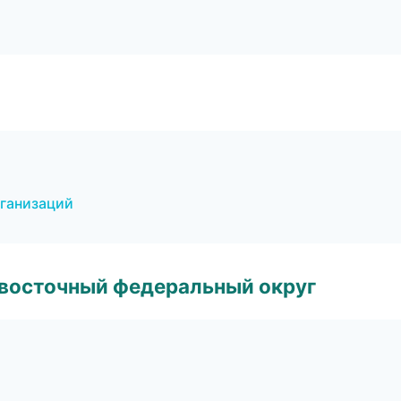
рганизаций
евосточный федеральный округ