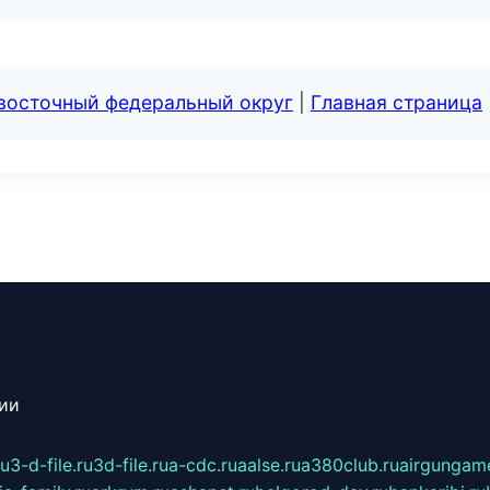
евосточный федеральный округ
|
Главная страница
сии
ru
3-d-file.ru
3d-file.ru
a-cdc.ru
aalse.ru
a380club.ru
airgungame