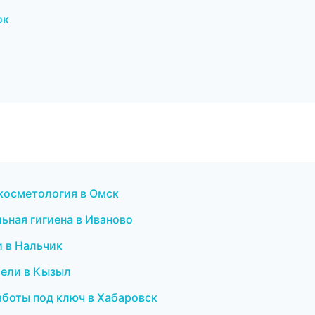
ок
 косметология в Омск
ьная гигиена в Иваново
и в Нальчик
тели в Кызыл
аботы под ключ в Хабаровск