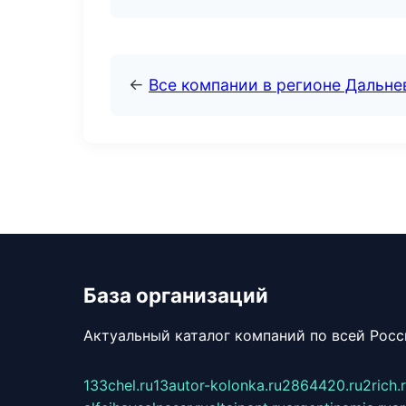
←
Все компании в регионе Дальн
База организаций
Актуальный каталог компаний по всей Рос
133chel.ru
13autor-kolonka.ru
2864420.ru
2rich.