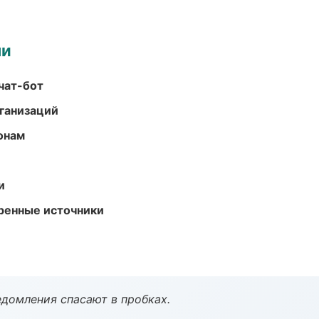
ми
чат-бот
ганизаций
онам
и
еренные источники
домления спасают в пробках.