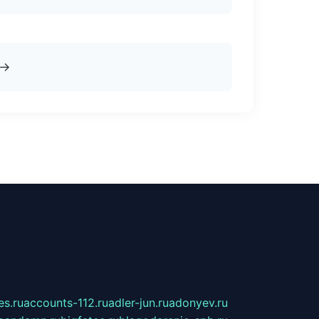
→
s.ru
accounts-112.ru
adler-jun.ru
adonyev.ru