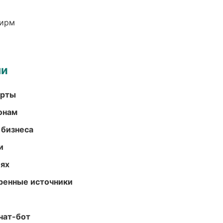
фирм
ми
арты
онам
 бизнеса
и
иях
еренные источники
чат-бот