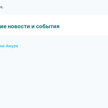
е.
ие новости и события
-на-Амуре