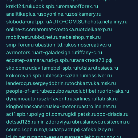
krsk124.ru
kubok.spb.ru
romanofforex.ru
analitikaplus.ru
spyonline.ru
zosikamery.ru
sloboda-ural.pp.ru
AUTO-COM.SU
hohota.net
alimy.ru
online-z.com
aromat-vostoka.ru
otdelkaexp.ru
mobilvest.ru
bbd.net.ru
mebelshop.msk.ru
smp-forum.ru
bastion-td.ru
kosmoscreative.ru
avrmotors.ru
art-galadesign.ru
tiffany-c.ru
ecostep-samara.ru
d-p.spb.ru
галактика73.рф
sko.com.ru
davitamebel-spb.ru
fotsis.ru
tesiaes.ru
kokoroyari.spb.ru
blesna-kazan.ru
mossilver.ru
lenderoq.ru
sergeydobrin.ru
tochkazvuka.msk.ru
people-of-art.ru
bezzubova.ru
clubtibet.ru
orior-aks.ru
dynamoauto.ru
szk-favorit.ru
carlines.ru
flatnsk.ru
kingbolenskaner.ru
alex-motor.ru
astroline.net.ru
act1.spb.ru
polyglot.com.ru
gidlipetsk.ru
ooo-driada.ru
detsad125.ru
mir-zdoroviya.ru
bruslanovo.ru
siterem.ru
council.spb.ru
лодкипатриот.рф
kafekolizey.ru
iclub.net.ru
gazon-easy.ru
sugarepilekb.ru
grinox.ru