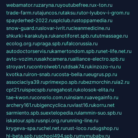
webamator.ru
zaryna.ru
youtubefree.ru
x-ton.ru
trade-farm.ru
tajuncos.ru
taksu.ru
tor-lyubov-i-grom.ru
spayderhed-2022.ru
splclub.ru
stoppamedia.ru
snow-guard.ru
slovar-ivrit.ru
cleanmedicine.ru
shkurki-karakulya.ru
kanotiforet.spb.ru
tutmassage.ru
ecolog.org.ru
praga.spb.ru
falcorussia.ru
autodoctorservis.ru
kamertondom.spb.ru
net-life.net.ru
avto-vozim.ru
sakhcamera.ru
alliance-electro.spb.ru
stroyavt.ru
controlweb1.ru
tdsak74.ru
kinzozo-ru.ru
kvotka.ru
iron-snab.ru
costa-bella.ru
eugrus.pp.ru
associaciya39.ru
primexpo.spb.ru
bezmorchin.ru
ia2.ru
cpt21.ru
ispecspb.ru
regahost.ru
kolosok-elita.ru
tae-kwon.ru
consrio.com.ru
insiam.ru
avegainfo.ru
archery161.ru
bigencyclica.ru
vlast16.ru
korru.net
sarmiento.spb.su
extelopedia.ru
lammin-suo.spb.ru
iskatour.spb.ru
snpi.org.ru
running-line.ru
krygeva-spa.ru
chel.net.ru
rust-loco.ru
dugshop.ru
hl-beta.spb.ru
school494.spb.ru
mymubaby.ru