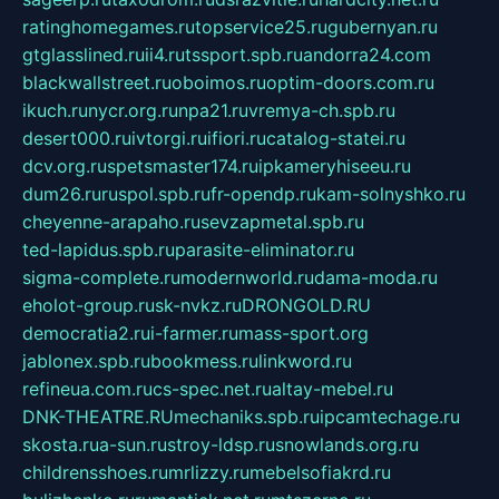
ratinghomegames.ru
topservice25.ru
gubernyan.ru
gtglasslined.ru
ii4.ru
tssport.spb.ru
andorra24.com
blackwallstreet.ru
oboimos.ru
optim-doors.com.ru
ikuch.ru
nycr.org.ru
npa21.ru
vremya-ch.spb.ru
desert000.ru
ivtorgi.ru
ifiori.ru
catalog-statei.ru
dcv.org.ru
spetsmaster174.ru
ipkameryhiseeu.ru
dum26.ru
ruspol.spb.ru
fr-opendp.ru
kam-solnyshko.ru
cheyenne-arapaho.ru
sevzapmetal.spb.ru
ted-lapidus.spb.ru
parasite-eliminator.ru
sigma-complete.ru
modernworld.ru
dama-moda.ru
eholot-group.ru
sk-nvkz.ru
DRONGOLD.RU
democratia2.ru
i-farmer.ru
mass-sport.org
jablonex.spb.ru
bookmess.ru
linkword.ru
refineua.com.ru
cs-spec.net.ru
altay-mebel.ru
DNK-THEATRE.RU
mechaniks.spb.ru
ipcamtechage.ru
skosta.ru
a-sun.ru
stroy-ldsp.ru
snowlands.org.ru
childrensshoes.ru
mrlizzy.ru
mebelsofiakrd.ru