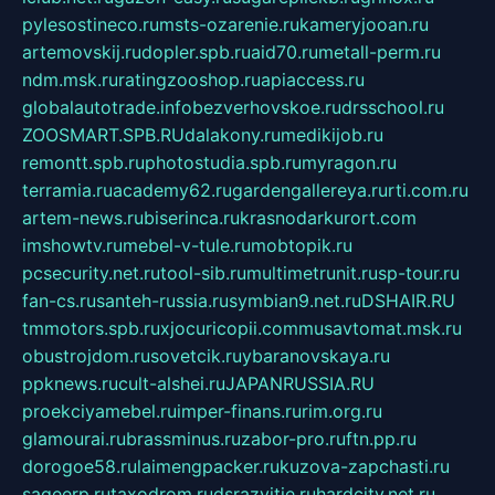
pylesostineco.ru
msts-ozarenie.ru
kameryjooan.ru
artemovskij.ru
dopler.spb.ru
aid70.ru
metall-perm.ru
ndm.msk.ru
ratingzooshop.ru
apiaccess.ru
globalautotrade.info
bezverhovskoe.ru
drsschool.ru
ZOOSMART.SPB.RU
dalakony.ru
medikijob.ru
remontt.spb.ru
photostudia.spb.ru
myragon.ru
terramia.ru
academy62.ru
gardengallereya.ru
rti.com.ru
artem-news.ru
biserinca.ru
krasnodarkurort.com
imshowtv.ru
mebel-v-tule.ru
mobtopik.ru
pcsecurity.net.ru
tool-sib.ru
multimetrunit.ru
sp-tour.ru
fan-cs.ru
santeh-russia.ru
symbian9.net.ru
DSHAIR.RU
tmmotors.spb.ru
xjocuricopii.com
musavtomat.msk.ru
obustrojdom.ru
sovetcik.ru
ybaranovskaya.ru
ppknews.ru
cult-alshei.ru
JAPANRUSSIA.RU
proekciyamebel.ru
imper-finans.ru
rim.org.ru
glamourai.ru
brassminus.ru
zabor-pro.ru
ftn.pp.ru
dorogoe58.ru
laimengpacker.ru
kuzova-zapchasti.ru
sageerp.ru
taxodrom.ru
dsrazvitie.ru
hardcity.net.ru