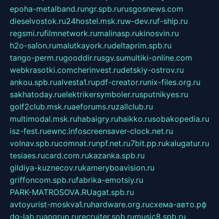
epoha-metalband.ru
ngr.spb.ru
rusgosnews.com
dieselvostok.ru
24hostel.msk.ru
w-dev.ru
f-ship.ru
regsmi.ru
filmnetwork.ru
malinasp.ru
kinosvin.ru
h2o-salon.ru
malutkayork.ru
deltaprim.spb.ru
tango-perm.ru
gooddir.ru
sgv.su
multiki-online.com
webkrasotki.com
cherinvest.ru
detskiy-ostrov.ru
ankou.spb.ru
alvesta1.ru
pdf-creator.ru
nix-files.org.ru
sakhatoday.ru
elektrikersymboler.ru
sputnikyes.ru
golf2club.msk.ru
aeforums.ru
zallclub.ru
multimodal.msk.ru
habaigry.ru
haikko.ru
sobakopedia.ru
isz-fest.ru
ewnc.info
screensaver-clock.net.ru
volnav.spb.ru
comnat.ru
npf.net.ru
7bit.pp.ru
kalugatur.ru
tesiaes.ru
card.com.ru
kazanka.spb.ru
gildiya-kuznecov.ru
kameryboavision.ru
griffoncom.spb.ru
fabrika-emotsiy.ru
PARK-MATROSOVA.RU
agat.spb.ru
avtoyurist-moskva1.ru
hardware.org.ru
схема-авто.рф
dg-lab.ru
angrup.ru
recruiter.spb.ru
music8.spb.ru