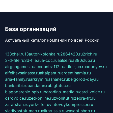
База организаций
Актуальный каталог компаний по всей России
133chel.ru
13autor-kolonka.ru
2864420.ru
2rich.ru
3-d-file.ru
3d-file.ru
a-cdc.ru
aalse.ru
a380club.ru
airgungames.ru
accounts-112.ru
adler-jun.ru
adonyev.ru
alfeihavsalnassr.ru
altaipant.ru
argentinamia.ru
aria-family.ru
arkrym.ru
ashanet.ru
belgorod-day.ru
bankaribi.ru
bandamn.ru
bigfatcc.ru
blagodarenie-spb.ru
borodino-media.ru
card-voice.ru
cardvoice.ru
zed-online.ru
zvonitut.ru
zebra-tlt.ru
zarafshan.ru
york-life.ru
vintovoykompressor.ru
vladivostok-map.ru
vlknrussia.ru
wasabi-shop.ru