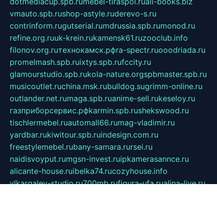
dotmediacup.spb.ru
mebel-tiraspol.ru
all-books.biz
vmauto.spb.ru
shop-astyle.ru
derevo-s.ru
contrinform.ru
gutserial.ru
mdrussia.spb.ru
monod.ru
refine.org.ru
uk-krein.ru
kamensk61.ru
zooclub.info
filonov.org.ru
технокамск.рф
ra-spectr.ru
ooodriada.ru
promelmash.spb.ru
ixtys.spb.ru
fccity.ru
glamourstudio.spb.ru
kola-nature.org
spbmaster.spb.ru
musicoutlet.ru
china.msk.ru
bulldog.su
grimm-online.ru
outlander.net.ru
maga.spb.ru
anime-sell.ru
keseloy.ru
газприборсервис.рф
karmin.spb.ru
shekswood.ru
tischlermebel.ru
automall66.ru
mag-vladimir.ru
yardbar.ru
kiwitour.spb.ru
indesign.com.ru
freestylemebel.ru
bany-samara.ru
rsei.ru
naidisvoyput.ru
mgsn-invest.ru
ipkamerasannce.ru
alicante-house.ru
ibelka74.ru
cozyhouse.info
vlkargalev-studio.ru
700mb.ru
figura-ufa.ru
alina-live.ru
belarusiannews.ru
womenknow.ru
dos-vniimk.ru
sega.net.ru
dv.net.ru
phenomenonsofhistory.com