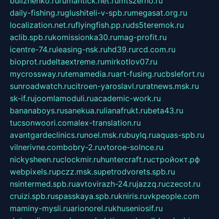
bulizhenko.ru
rumantick.net.ru
mtszerno.ru
daily-fishing.ru
glushiteli-v-spb.ru
megasat.org.ru
localization.net.ru
flyingfish.pp.ru
ds5teremok.ru
aclib.spb.ru
komissionka30.ru
mag-profit.ru
icentre-74.ru
leasing-nsk.ru
hd39.ru
rcd.com.ru
bioprot.ru
deltaextreme.ru
mirkotlov07.ru
mycrossway.ru
temamedia.ru
art-fusing.ru
cbslefort.ru
sunroadwatch.ru
citroen-yaroslavl.ru
ratnews.msk.ru
sk-if.ru
joomlamoduli.ru
academic-work.ru
bananaboys.ru
sanekua.ru
lianafrukt.ru
beta43.ru
tucsonwoori.com
alex-translation.ru
avantgardeclinics.ru
noel.msk.ru
buylq.ru
aquas-spb.ru
vilnerivne.com
bobry-2.ru
vtoroe-solnce.ru
nickysheen.ru
clockmir.ru
huntercraft.ru
стройокт.рф
webpixels.ru
pczz.msk.su
petrodvorets.spb.ru
nsintermed.spb.ru
avtovirazh-24.ru
jazzq.ru
czecot.ru
cruizi.spb.ru
spasskaya.spb.ru
kniris.ru
vkpeople.com
maminy-mysli.ru
arionorel.ru
khuseniosif.ru