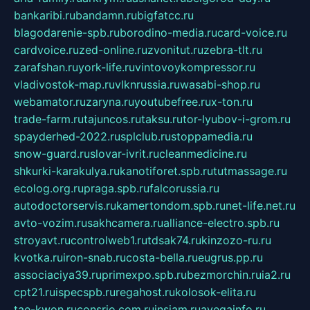
bankaribi.ru
bandamn.ru
bigfatcc.ru
blagodarenie-spb.ru
borodino-media.ru
card-voice.ru
cardvoice.ru
zed-online.ru
zvonitut.ru
zebra-tlt.ru
zarafshan.ru
york-life.ru
vintovoykompressor.ru
vladivostok-map.ru
vlknrussia.ru
wasabi-shop.ru
webamator.ru
zaryna.ru
youtubefree.ru
x-ton.ru
trade-farm.ru
tajuncos.ru
taksu.ru
tor-lyubov-i-grom.ru
spayderhed-2022.ru
splclub.ru
stoppamedia.ru
snow-guard.ru
slovar-ivrit.ru
cleanmedicine.ru
shkurki-karakulya.ru
kanotiforet.spb.ru
tutmassage.ru
ecolog.org.ru
praga.spb.ru
falcorussia.ru
autodoctorservis.ru
kamertondom.spb.ru
net-life.net.ru
avto-vozim.ru
sakhcamera.ru
alliance-electro.spb.ru
stroyavt.ru
controlweb1.ru
tdsak74.ru
kinzozo-ru.ru
kvotka.ru
iron-snab.ru
costa-bella.ru
eugrus.pp.ru
associaciya39.ru
primexpo.spb.ru
bezmorchin.ru
ia2.ru
cpt21.ru
ispecspb.ru
regahost.ru
kolosok-elita.ru
tae-kwon.ru
consrio.com.ru
insiam.ru
avegainfo.ru