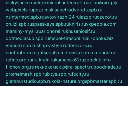
nickysheen.ru
clockmir.ru
huntercraft.ru
стройокт.рф
webpixels.ru
pczz.msk.su
petrodvorets.spb.ru
nsintermed.spb.ru
avtovirazh-24.ru
jazzq.ru
czecot.ru
cruizi.spb.ru
spasskaya.spb.ru
kniris.ru
vkpeople.com
maminy-mysli.ru
arionorel.ru
khuseniosif.ru
dotmediacup.spb.ru
mebel-tiraspol.ru
all-books.biz
vmauto.spb.ru
shop-astyle.ru
derevo-s.ru
contrinform.ru
gutserial.ru
mdrussia.spb.ru
monod.ru
refine.org.ru
uk-krein.ru
kamensk61.ru
zooclub.info
filonov.org.ru
технокамск.рф
ra-spectr.ru
ooodriada.ru
promelmash.spb.ru
ixtys.spb.ru
fccity.ru
glamourstudio.spb.ru
kola-nature.org
spbmaster.spb.ru
musicoutlet.ru
china.msk.ru
bulldog.su
grimm-online.ru
outlander.net.ru
maga.spb.ru
anime-sell.ru
keseloy.ru
газприборсервис.рф
karmin.spb.ru
shekswood.ru
tischlermebel.ru
automall66.ru
mag-vladimir.ru
yardbar.ru
kiwitour.spb.ru
indesign.com.ru
freestylemebel.ru
bany-samara.ru
rsei.ru