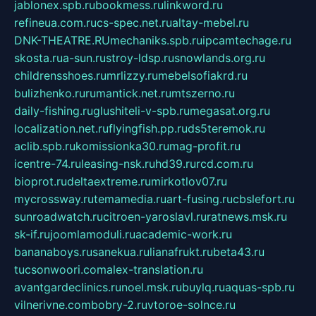
jablonex.spb.ru
bookmess.ru
linkword.ru
refineua.com.ru
cs-spec.net.ru
altay-mebel.ru
DNK-THEATRE.RU
mechaniks.spb.ru
ipcamtechage.ru
skosta.ru
a-sun.ru
stroy-ldsp.ru
snowlands.org.ru
childrensshoes.ru
mrlizzy.ru
mebelsofiakrd.ru
bulizhenko.ru
rumantick.net.ru
mtszerno.ru
daily-fishing.ru
glushiteli-v-spb.ru
megasat.org.ru
localization.net.ru
flyingfish.pp.ru
ds5teremok.ru
aclib.spb.ru
komissionka30.ru
mag-profit.ru
icentre-74.ru
leasing-nsk.ru
hd39.ru
rcd.com.ru
bioprot.ru
deltaextreme.ru
mirkotlov07.ru
mycrossway.ru
temamedia.ru
art-fusing.ru
cbslefort.ru
sunroadwatch.ru
citroen-yaroslavl.ru
ratnews.msk.ru
sk-if.ru
joomlamoduli.ru
academic-work.ru
bananaboys.ru
sanekua.ru
lianafrukt.ru
beta43.ru
tucsonwoori.com
alex-translation.ru
avantgardeclinics.ru
noel.msk.ru
buylq.ru
aquas-spb.ru
vilnerivne.com
bobry-2.ru
vtoroe-solnce.ru