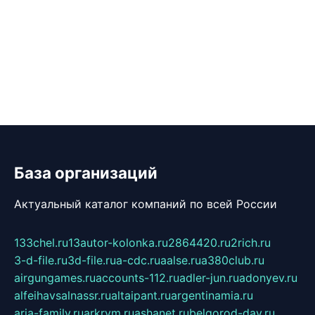
База организаций
Актуальный каталог компаний по всей России
133chel.ru
13autor-kolonka.ru
2864420.ru
2rich.ru
3-d-file.ru
3d-file.ru
a-cdc.ru
aalse.ru
a380club.ru
airgungames.ru
accounts-112.ru
adler-jun.ru
adonyev.ru
alfeihavsalnassr.ru
altaipant.ru
argentinamia.ru
aria-family.ru
arkrym.ru
ashanet.ru
belgorod-day.ru