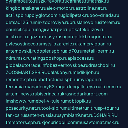
dynamoauto.ru
szk-favorit.ru
carlines.ru
flatnsk.ru
kingbolenskaner.ru
alex-motor.ru
astroline.net.ru
act1.spb.ru
polyglot.com.ru
gidlipetsk.ru
ooo-driada.ru
detsad125.ru
mir-zdoroviya.ru
bruslanovo.ru
siterem.ru
council.spb.ru
лодкипатриот.рф
kafekolizey.ru
iclub.net.ru
gazon-easy.ru
sugarepilekb.ru
grinox.ru
pylesostineco.ru
msts-ozarenie.ru
kameryjooan.ru
artemovskij.ru
dopler.spb.ru
aid70.ru
metall-perm.ru
ndm.msk.ru
ratingzooshop.ru
apiaccess.ru
globalautotrade.info
bezverhovskoe.ru
drsschool.ru
ZOOSMART.SPB.RU
dalakony.ru
medikijob.ru
remontt.spb.ru
photostudia.spb.ru
myragon.ru
terramia.ru
academy62.ru
gardengallereya.ru
rti.com.ru
artem-news.ru
biserinca.ru
krasnodarkurort.com
imshowtv.ru
mebel-v-tule.ru
mobtopik.ru
pcsecurity.net.ru
tool-sib.ru
multimetrunit.ru
sp-tour.ru
fan-cs.ru
santeh-russia.ru
symbian9.net.ru
DSHAIR.RU
tmmotors.spb.ru
xjocuricopii.com
musavtomat.msk.ru