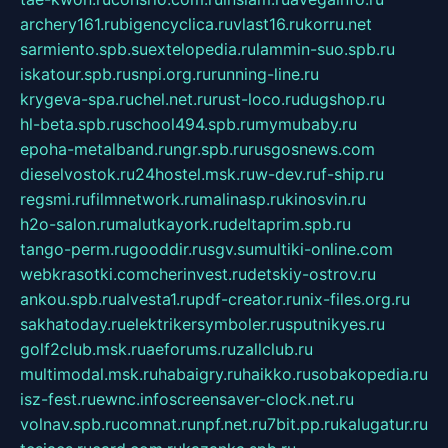
archery161.ru
bigencyclica.ru
vlast16.ru
korru.net
sarmiento.spb.su
extelopedia.ru
lammin-suo.spb.ru
iskatour.spb.ru
snpi.org.ru
running-line.ru
krygeva-spa.ru
chel.net.ru
rust-loco.ru
dugshop.ru
hl-beta.spb.ru
school494.spb.ru
mymubaby.ru
epoha-metalband.ru
ngr.spb.ru
rusgosnews.com
dieselvostok.ru
24hostel.msk.ru
w-dev.ru
f-ship.ru
regsmi.ru
filmnetwork.ru
malinasp.ru
kinosvin.ru
h2o-salon.ru
malutkayork.ru
deltaprim.spb.ru
tango-perm.ru
gooddir.ru
sgv.su
multiki-online.com
webkrasotki.com
cherinvest.ru
detskiy-ostrov.ru
ankou.spb.ru
alvesta1.ru
pdf-creator.ru
nix-files.org.ru
sakhatoday.ru
elektrikersymboler.ru
sputnikyes.ru
golf2club.msk.ru
aeforums.ru
zallclub.ru
multimodal.msk.ru
habaigry.ru
haikko.ru
sobakopedia.ru
isz-fest.ru
ewnc.info
screensaver-clock.net.ru
volnav.spb.ru
comnat.ru
npf.net.ru
7bit.pp.ru
kalugatur.ru