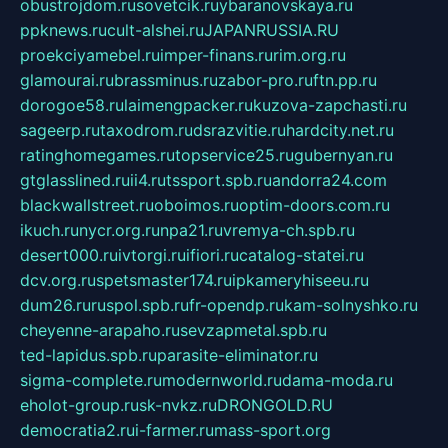
obustrojdom.ru
sovetcik.ru
ybaranovskaya.ru
ppknews.ru
cult-alshei.ru
JAPANRUSSIA.RU
proekciyamebel.ru
imper-finans.ru
rim.org.ru
glamourai.ru
brassminus.ru
zabor-pro.ru
ftn.pp.ru
dorogoe58.ru
laimengpacker.ru
kuzova-zapchasti.ru
sageerp.ru
taxodrom.ru
dsrazvitie.ru
hardcity.net.ru
ratinghomegames.ru
topservice25.ru
gubernyan.ru
gtglasslined.ru
ii4.ru
tssport.spb.ru
andorra24.com
blackwallstreet.ru
oboimos.ru
optim-doors.com.ru
ikuch.ru
nycr.org.ru
npa21.ru
vremya-ch.spb.ru
desert000.ru
ivtorgi.ru
ifiori.ru
catalog-statei.ru
dcv.org.ru
spetsmaster174.ru
ipkameryhiseeu.ru
dum26.ru
ruspol.spb.ru
fr-opendp.ru
kam-solnyshko.ru
cheyenne-arapaho.ru
sevzapmetal.spb.ru
ted-lapidus.spb.ru
parasite-eliminator.ru
sigma-complete.ru
modernworld.ru
dama-moda.ru
eholot-group.ru
sk-nvkz.ru
DRONGOLD.RU
democratia2.ru
i-farmer.ru
mass-sport.org