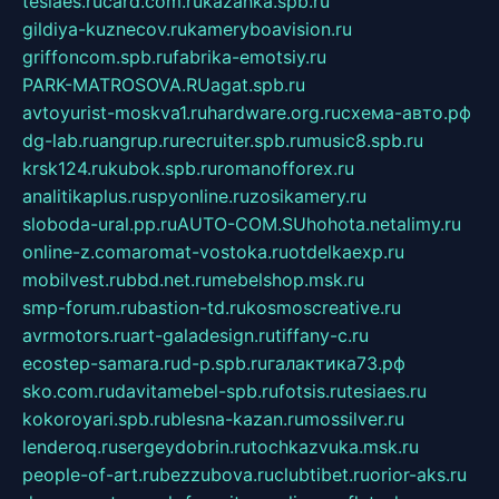
tesiaes.ru
card.com.ru
kazanka.spb.ru
gildiya-kuznecov.ru
kameryboavision.ru
griffoncom.spb.ru
fabrika-emotsiy.ru
PARK-MATROSOVA.RU
agat.spb.ru
avtoyurist-moskva1.ru
hardware.org.ru
схема-авто.рф
dg-lab.ru
angrup.ru
recruiter.spb.ru
music8.spb.ru
krsk124.ru
kubok.spb.ru
romanofforex.ru
analitikaplus.ru
spyonline.ru
zosikamery.ru
sloboda-ural.pp.ru
AUTO-COM.SU
hohota.net
alimy.ru
online-z.com
aromat-vostoka.ru
otdelkaexp.ru
mobilvest.ru
bbd.net.ru
mebelshop.msk.ru
smp-forum.ru
bastion-td.ru
kosmoscreative.ru
avrmotors.ru
art-galadesign.ru
tiffany-c.ru
ecostep-samara.ru
d-p.spb.ru
галактика73.рф
sko.com.ru
davitamebel-spb.ru
fotsis.ru
tesiaes.ru
kokoroyari.spb.ru
blesna-kazan.ru
mossilver.ru
lenderoq.ru
sergeydobrin.ru
tochkazvuka.msk.ru
people-of-art.ru
bezzubova.ru
clubtibet.ru
orior-aks.ru