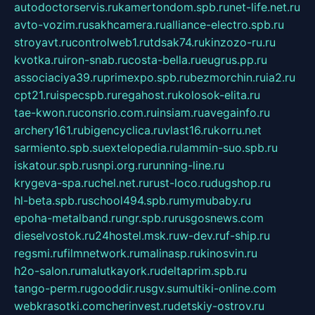
autodoctorservis.ru
kamertondom.spb.ru
net-life.net.ru
avto-vozim.ru
sakhcamera.ru
alliance-electro.spb.ru
stroyavt.ru
controlweb1.ru
tdsak74.ru
kinzozo-ru.ru
kvotka.ru
iron-snab.ru
costa-bella.ru
eugrus.pp.ru
associaciya39.ru
primexpo.spb.ru
bezmorchin.ru
ia2.ru
cpt21.ru
ispecspb.ru
regahost.ru
kolosok-elita.ru
tae-kwon.ru
consrio.com.ru
insiam.ru
avegainfo.ru
archery161.ru
bigencyclica.ru
vlast16.ru
korru.net
sarmiento.spb.su
extelopedia.ru
lammin-suo.spb.ru
iskatour.spb.ru
snpi.org.ru
running-line.ru
krygeva-spa.ru
chel.net.ru
rust-loco.ru
dugshop.ru
hl-beta.spb.ru
school494.spb.ru
mymubaby.ru
epoha-metalband.ru
ngr.spb.ru
rusgosnews.com
dieselvostok.ru
24hostel.msk.ru
w-dev.ru
f-ship.ru
regsmi.ru
filmnetwork.ru
malinasp.ru
kinosvin.ru
h2o-salon.ru
malutkayork.ru
deltaprim.spb.ru
tango-perm.ru
gooddir.ru
sgv.su
multiki-online.com
webkrasotki.com
cherinvest.ru
detskiy-ostrov.ru