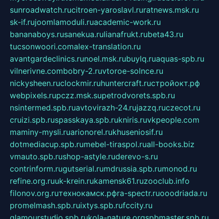
sunroadwatch.ru
citroen-yaroslavl.ru
ratnews.msk.ru
sk-if.ru
joomlamoduli.ru
academic-work.ru
bananaboys.ru
sanekua.ru
lianafrukt.ru
beta43.ru
tucsonwoori.com
alex-translation.ru
avantgardeclinics.ru
noel.msk.ru
buylq.ru
aquas-spb.ru
vilnerivne.com
bobry-2.ru
vtoroe-solnce.ru
nickysheen.ru
clockmir.ru
huntercraft.ru
стройокт.рф
webpixels.ru
pczz.msk.su
petrodvorets.spb.ru
nsintermed.spb.ru
avtovirazh-24.ru
jazzq.ru
czecot.ru
cruizi.spb.ru
spasskaya.spb.ru
kniris.ru
vkpeople.com
maminy-mysli.ru
arionorel.ru
khuseniosif.ru
dotmediacup.spb.ru
mebel-tiraspol.ru
all-books.biz
vmauto.spb.ru
shop-astyle.ru
derevo-s.ru
contrinform.ru
gutserial.ru
mdrussia.spb.ru
monod.ru
refine.org.ru
uk-krein.ru
kamensk61.ru
zooclub.info
filonov.org.ru
технокамск.рф
ra-spectr.ru
ooodriada.ru
promelmash.spb.ru
ixtys.spb.ru
fccity.ru
glamourstudio.spb.ru
kola-nature.org
spbmaster.spb.ru