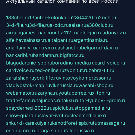
Актуальный каталог компаний по всей России
133chel.ru
13autor-kolonka.ru
2864420.ru
2rich.ru
3-d-file.ru
3d-file.ru
a-cdc.ru
aalse.ru
a380club.ru
airgungames.ru
accounts-112.ru
adler-jun.ru
adonyev.ru
alfeihavsalnassr.ru
altaipant.ru
argentinamia.ru
aria-family.ru
arkrym.ru
ashanet.ru
belgorod-day.ru
bankaribi.ru
bandamn.ru
bigfatcc.ru
blagodarenie-spb.ru
borodino-media.ru
card-voice.ru
cardvoice.ru
zed-online.ru
zvonitut.ru
zebra-tlt.ru
zarafshan.ru
york-life.ru
vintovoykompressor.ru
vladivostok-map.ru
vlknrussia.ru
wasabi-shop.ru
webamator.ru
zaryna.ru
youtubefree.ru
x-ton.ru
trade-farm.ru
tajuncos.ru
taksu.ru
tor-lyubov-i-grom.ru
spayderhed-2022.ru
splclub.ru
stoppamedia.ru
snow-guard.ru
slovar-ivrit.ru
cleanmedicine.ru
shkurki-karakulya.ru
kanotiforet.spb.ru
tutmassage.ru
ecolog.org.ru
praga.spb.ru
falcorussia.ru