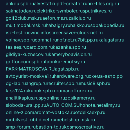
ankou.spb.ru
alvesta1.ru
pdf-creator.ru
nix-files.org.ru
sakhatoday.ru
elektrikersymboler.ru
sputnikyes.ru
golf2club.msk.ru
aeforums.ru
zallclub.ru
multimodal.msk.ru
habaigry.ru
haikko.ru
sobakopedia.ru
isz-fest.ru
ewnc.info
screensaver-clock.net.ru
volnav.spb.ru
comnat.ru
npf.net.ru
7bit.pp.ru
kalugatur.ru
tesiaes.ru
card.com.ru
kazanka.spb.ru
gildiya-kuznecov.ru
kameryboavision.ru
griffoncom.spb.ru
fabrika-emotsiy.ru
PARK-MATROSOVA.RU
agat.spb.ru
avtoyurist-moskva1.ru
hardware.org.ru
схема-авто.рф
dg-lab.ru
angrup.ru
recruiter.spb.ru
music8.spb.ru
krsk124.ru
kubok.spb.ru
romanofforex.ru
analitikaplus.ru
spyonline.ru
zosikamery.ru
sloboda-ural.pp.ru
AUTO-COM.SU
hohota.net
alimy.ru
online-z.com
aromat-vostoka.ru
otdelkaexp.ru
mobilvest.ru
bbd.net.ru
mebelshop.msk.ru
smp-forum.ru
bastion-td.ru
kosmoscreative.ru