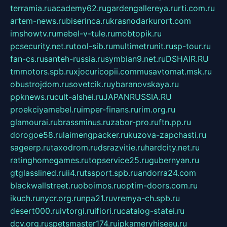
terramia.ru
academy62.ru
gardengallereya.ru
rti.com.ru
artem-news.ru
biserinca.ru
krasnodarkurort.com
imshowtv.ru
mebel-v-tule.ru
mobtopik.ru
pcsecurity.net.ru
tool-sib.ru
multimetrunit.ru
sp-tour.ru
fan-cs.ru
santeh-russia.ru
symbian9.net.ru
DSHAIR.RU
tmmotors.spb.ru
xjocuricopii.com
musavtomat.msk.ru
obustrojdom.ru
sovetcik.ru
ybaranovskaya.ru
ppknews.ru
cult-alshei.ru
JAPANRUSSIA.RU
proekciyamebel.ru
imper-finans.ru
rim.org.ru
glamourai.ru
brassminus.ru
zabor-pro.ru
ftn.pp.ru
dorogoe58.ru
laimengpacker.ru
kuzova-zapchasti.ru
sageerp.ru
taxodrom.ru
dsrazvitie.ru
hardcity.net.ru
ratinghomegames.ru
topservice25.ru
gubernyan.ru
gtglasslined.ru
ii4.ru
tssport.spb.ru
andorra24.com
blackwallstreet.ru
oboimos.ru
optim-doors.com.ru
ikuch.ru
nycr.org.ru
npa21.ru
vremya-ch.spb.ru
desert000.ru
ivtorgi.ru
ifiori.ru
catalog-statei.ru
dcv.org.ru
spetsmaster174.ru
ipkameryhiseeu.ru