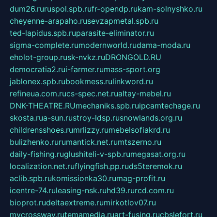
dum26.ru
ruspol.spb.ru
fr-opendp.ru
kam-solnyshko.ru
cheyenne-arapaho.ru
sevzapmetal.spb.ru
ted-lapidus.spb.ru
parasite-eliminator.ru
sigma-complete.ru
modernworld.ru
dama-moda.ru
eholot-group.ru
sk-nvkz.ru
DRONGOLD.RU
democratia2.ru
i-farmer.ru
mass-sport.org
jablonex.spb.ru
bookmess.ru
linkword.ru
refineua.com.ru
cs-spec.net.ru
altay-mebel.ru
DNK-THEATRE.RU
mechaniks.spb.ru
ipcamtechage.ru
skosta.ru
a-sun.ru
stroy-ldsp.ru
snowlands.org.ru
childrensshoes.ru
mrlizzy.ru
mebelsofiakrd.ru
bulizhenko.ru
rumantick.net.ru
mtszerno.ru
daily-fishing.ru
glushiteli-v-spb.ru
megasat.org.ru
localization.net.ru
flyingfish.pp.ru
ds5teremok.ru
aclib.spb.ru
komissionka30.ru
mag-profit.ru
icentre-74.ru
leasing-nsk.ru
hd39.ru
rcd.com.ru
bioprot.ru
deltaextreme.ru
mirkotlov07.ru
mycrossway.ru
temamedia.ru
art-fusing.ru
cbslefort.ru