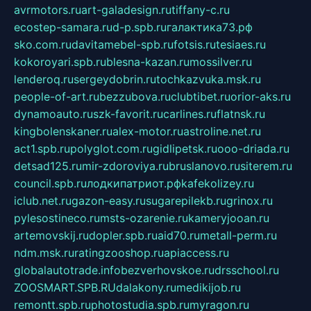
avrmotors.ru
art-galadesign.ru
tiffany-c.ru
ecostep-samara.ru
d-p.spb.ru
галактика73.рф
sko.com.ru
davitamebel-spb.ru
fotsis.ru
tesiaes.ru
kokoroyari.spb.ru
blesna-kazan.ru
mossilver.ru
lenderoq.ru
sergeydobrin.ru
tochkazvuka.msk.ru
people-of-art.ru
bezzubova.ru
clubtibet.ru
orior-aks.ru
dynamoauto.ru
szk-favorit.ru
carlines.ru
flatnsk.ru
kingbolenskaner.ru
alex-motor.ru
astroline.net.ru
act1.spb.ru
polyglot.com.ru
gidlipetsk.ru
ooo-driada.ru
detsad125.ru
mir-zdoroviya.ru
bruslanovo.ru
siterem.ru
council.spb.ru
лодкипатриот.рф
kafekolizey.ru
iclub.net.ru
gazon-easy.ru
sugarepilekb.ru
grinox.ru
pylesostineco.ru
msts-ozarenie.ru
kameryjooan.ru
artemovskij.ru
dopler.spb.ru
aid70.ru
metall-perm.ru
ndm.msk.ru
ratingzooshop.ru
apiaccess.ru
globalautotrade.info
bezverhovskoe.ru
drsschool.ru
ZOOSMART.SPB.RU
dalakony.ru
medikijob.ru
remontt.spb.ru
photostudia.spb.ru
myragon.ru