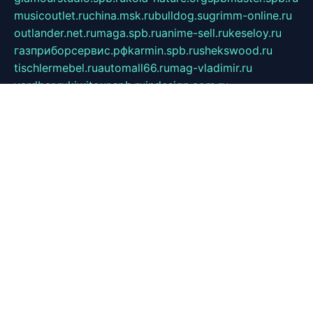
musicoutlet.ru
china.msk.ru
bulldog.su
grimm-online.ru
outlander.net.ru
maga.spb.ru
anime-sell.ru
keseloy.ru
газприборсервис.рф
karmin.spb.ru
shekswood.ru
tischlermebel.ru
automall66.ru
mag-vladimir.ru
yardbar.ru
kiwitour.spb.ru
indesign.com.ru
freestylemebel.ru
bany-samara.ru
rsei.ru
naidisvoyput.ru
mgsn-invest.ru
ipkamerasannce.ru
alicante-house.ru
ibelka74.ru
cozyhouse.info
vlkargalev-studio.ru
700mb.ru
figura-ufa.ru
alina-live.ru
belarusiannews.ru
womenknow.ru
dos-vniimk.ru
sega.net.ru
dv.net.ru
phenomenonsofhistory.com
telesputnik.net.ru
wall.pp.ru
pylesosroidmi.ru
gtc-clan.ru
cligs.ru
bibikazap.ru
popova.org.ru
netwhistler.spb.ru
bellvil.ru
bonzon.ru
iss-vladik.ru
defiparis.net.ru
las-gryzas.ru
amku.ru
electednews.spb.ru
feather.org.ru
spar72.ru
tankiigri.ru
dominus.com.ru
ibtree.ru
sanykool.pp.ru
unixlib.org.ru
menatep.spb.ru
gartenterrassen.ru
printeka.ru