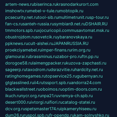
artem-news.ru
biserinca.ru
krasnodarkurort.com
imshowtv.ru
mebel-v-tule.ru
mobtopik.ru
pcsecurity.net.ru
tool-sib.ru
multimetrunit.ru
sp-tour.ru
fan-cs.ru
santeh-russia.ru
symbian9.net.ru
DSHAIR.RU
tmmotors.spb.ru
xjocuricopii.com
musavtomat.msk.ru
obustrojdom.ru
sovetcik.ru
ybaranovskaya.ru
ppknews.ru
cult-alshei.ru
JAPANRUSSIA.RU
proekciyamebel.ru
imper-finans.ru
rim.org.ru
glamourai.ru
brassminus.ru
zabor-pro.ru
ftn.pp.ru
dorogoe58.ru
laimengpacker.ru
kuzova-zapchasti.ru
sageerp.ru
taxodrom.ru
dsrazvitie.ru
hardcity.net.ru
ratinghomegames.ru
topservice25.ru
gubernyan.ru
gtglasslined.ru
ii4.ru
tssport.spb.ru
andorra24.com
blackwallstreet.ru
oboimos.ru
optim-doors.com.ru
ikuch.ru
nycr.org.ru
npa21.ru
vremya-ch.spb.ru
desert000.ru
ivtorgi.ru
ifiori.ru
catalog-statei.ru
dcv.org.ru
spetsmaster174.ru
ipkameryhiseeu.ru
dum26.ru
ruspol.spb.ru
fr-opendp.ru
kam-solnyshko.ru