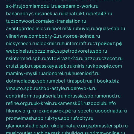
sk-if.ru
joomlamoduli.ru
academic-work.ru
bananaboys.ru
sanekua.ru
lianafrukt.ru
beta43.ru
tucsonwoori.com
alex-translation.ru
avantgardeclinics.ru
noel.msk.ru
buylq.ru
aquas-spb.ru
vilnerivne.com
bobry-2.ru
vtoroe-solnce.ru
nickysheen.ru
clockmir.ru
huntercraft.ru
стройокт.рф
webpixels.ru
pczz.msk.su
petrodvorets.spb.ru
nsintermed.spb.ru
avtovirazh-24.ru
jazzq.ru
czecot.ru
cruizi.spb.ru
spasskaya.spb.ru
kniris.ru
vkpeople.com
maminy-mysli.ru
arionorel.ru
khuseniosif.ru
dotmediacup.spb.ru
mebel-tiraspol.ru
all-books.biz
vmauto.spb.ru
shop-astyle.ru
derevo-s.ru
contrinform.ru
gutserial.ru
mdrussia.spb.ru
monod.ru
refine.org.ru
uk-krein.ru
kamensk61.ru
zooclub.info
filonov.org.ru
технокамск.рф
ra-spectr.ru
ooodriada.ru
promelmash.spb.ru
ixtys.spb.ru
fccity.ru
glamourstudio.spb.ru
kola-nature.org
spbmaster.spb.ru
musicoutlet.ru
china.msk.ru
bulldog.su
grimm-online.ru