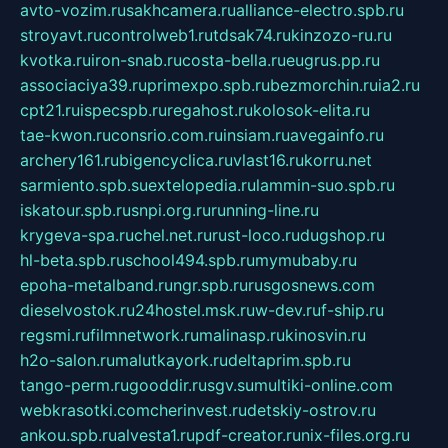
avto-vozim.ru
sakhcamera.ru
alliance-electro.spb.ru
stroyavt.ru
controlweb1.ru
tdsak74.ru
kinzozo-ru.ru
kvotka.ru
iron-snab.ru
costa-bella.ru
eugrus.pp.ru
associaciya39.ru
primexpo.spb.ru
bezmorchin.ru
ia2.ru
cpt21.ru
ispecspb.ru
regahost.ru
kolosok-elita.ru
tae-kwon.ru
consrio.com.ru
insiam.ru
avegainfo.ru
archery161.ru
bigencyclica.ru
vlast16.ru
korru.net
sarmiento.spb.su
extelopedia.ru
lammin-suo.spb.ru
iskatour.spb.ru
snpi.org.ru
running-line.ru
krygeva-spa.ru
chel.net.ru
rust-loco.ru
dugshop.ru
hl-beta.spb.ru
school494.spb.ru
mymubaby.ru
epoha-metalband.ru
ngr.spb.ru
rusgosnews.com
dieselvostok.ru
24hostel.msk.ru
w-dev.ru
f-ship.ru
regsmi.ru
filmnetwork.ru
malinasp.ru
kinosvin.ru
h2o-salon.ru
malutkayork.ru
deltaprim.spb.ru
tango-perm.ru
gooddir.ru
sgv.su
multiki-online.com
webkrasotki.com
cherinvest.ru
detskiy-ostrov.ru
ankou.spb.ru
alvesta1.ru
pdf-creator.ru
nix-files.org.ru