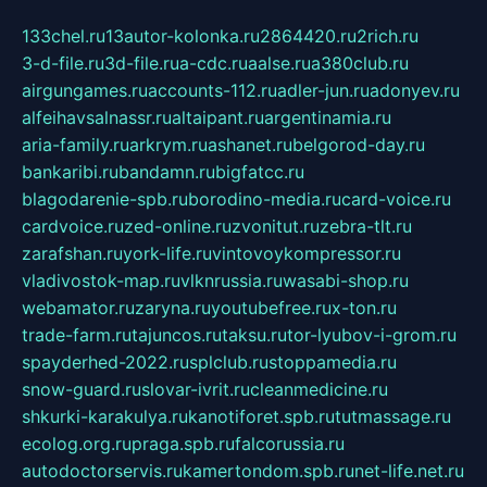
133chel.ru
13autor-kolonka.ru
2864420.ru
2rich.ru
3-d-file.ru
3d-file.ru
a-cdc.ru
aalse.ru
a380club.ru
airgungames.ru
accounts-112.ru
adler-jun.ru
adonyev.ru
alfeihavsalnassr.ru
altaipant.ru
argentinamia.ru
aria-family.ru
arkrym.ru
ashanet.ru
belgorod-day.ru
bankaribi.ru
bandamn.ru
bigfatcc.ru
blagodarenie-spb.ru
borodino-media.ru
card-voice.ru
cardvoice.ru
zed-online.ru
zvonitut.ru
zebra-tlt.ru
zarafshan.ru
york-life.ru
vintovoykompressor.ru
vladivostok-map.ru
vlknrussia.ru
wasabi-shop.ru
webamator.ru
zaryna.ru
youtubefree.ru
x-ton.ru
trade-farm.ru
tajuncos.ru
taksu.ru
tor-lyubov-i-grom.ru
spayderhed-2022.ru
splclub.ru
stoppamedia.ru
snow-guard.ru
slovar-ivrit.ru
cleanmedicine.ru
shkurki-karakulya.ru
kanotiforet.spb.ru
tutmassage.ru
ecolog.org.ru
praga.spb.ru
falcorussia.ru
autodoctorservis.ru
kamertondom.spb.ru
net-life.net.ru