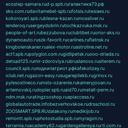
ecostep-samara.ru
d-p.spb.ru
галактика73.рф
sko.com.ru
davitamebel-spb.ru
fotsis.ru
tesiaes.ru
kokoroyari.spb.ru
blesna-kazan.ru
mossilver.ru
lenderoq.ru
sergeydobrin.ru
tochkazvuka.msk.ru
people-of-art.ru
bezzubova.ru
clubtibet.ru
orior-aks.ru
dynamoauto.ru
szk-favorit.ru
carlines.ru
flatnsk.ru
kingbolenskaner.ru
alex-motor.ru
astroline.net.ru
act1.spb.ru
polyglot.com.ru
gidlipetsk.ru
ooo-driada.ru
detsad125.ru
mir-zdoroviya.ru
bruslanovo.ru
siterem.ru
council.spb.ru
лодкипатриот.рф
kafekolizey.ru
iclub.net.ru
gazon-easy.ru
sugarepilekb.ru
grinox.ru
pylesostineco.ru
msts-ozarenie.ru
kameryjooan.ru
artemovskij.ru
dopler.spb.ru
aid70.ru
metall-perm.ru
ndm.msk.ru
ratingzooshop.ru
apiaccess.ru
globalautotrade.info
bezverhovskoe.ru
drsschool.ru
ZOOSMART.SPB.RU
dalakony.ru
medikijob.ru
remontt.spb.ru
photostudia.spb.ru
myragon.ru
terramia.ru
academy62.ru
gardengallereya.ru
rti.com.ru