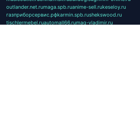
outlander.net.ru
maga.spb.ru
anime-sell.ru
keseloy.ru
газприборсервис.рф
karmin.spb.ru
shekswood.ru
tischlermebel.ru
automall66.ru
mag-vladimir.ru
yardbar.ru
kiwitour.spb.ru
indesign.com.ru
freestylemebel.ru
bany-samara.ru
rsei.ru
naidisvoyput.ru
mgsn-invest.ru
ipkamerasannce.ru
alicante-house.ru
ibelka74.ru
cozyhouse.info
vlkargalev-studio.ru
700mb.ru
figura-ufa.ru
alina-live.ru
belarusiannews.ru
womenknow.ru
dos-vniimk.ru
sega.net.ru
dv.net.ru
phenomenonsofhistory.com
telesputnik.net.ru
wall.pp.ru
pylesosroidmi.ru
gtc-clan.ru
cligs.ru
bibikazap.ru
popova.org.ru
netwhistler.spb.ru
bellvil.ru
bonzon.ru
iss-vladik.ru
defiparis.net.ru
las-gryzas.ru
amku.ru
electednews.spb.ru
feather.org.ru
spar72.ru
tankiigri.ru
dominus.com.ru
ibtree.ru
sanykool.pp.ru
unixlib.org.ru
menatep.spb.ru
gartenterrassen.ru
printeka.ru
skvozilka.com.ru
parkovka-pub.ru
lovemobi.ru
art-ru.ru