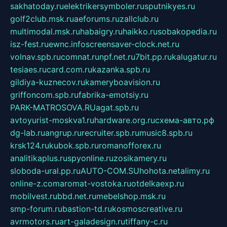
sakhatoday.ru
elektrikersymboler.ru
sputnikyes.ru
golf2club.msk.ru
aeforums.ru
zallclub.ru
multimodal.msk.ru
habaigry.ru
haikko.ru
sobakopedia.ru
isz-fest.ru
ewnc.info
screensaver-clock.net.ru
volnav.spb.ru
comnat.ru
npf.net.ru
7bit.pp.ru
kalugatur.ru
tesiaes.ru
card.com.ru
kazanka.spb.ru
gildiya-kuznecov.ru
kameryboavision.ru
griffoncom.spb.ru
fabrika-emotsiy.ru
PARK-MATROSOVA.RU
agat.spb.ru
avtoyurist-moskva1.ru
hardware.org.ru
схема-авто.рф
dg-lab.ru
angrup.ru
recruiter.spb.ru
music8.spb.ru
krsk124.ru
kubok.spb.ru
romanofforex.ru
analitikaplus.ru
spyonline.ru
zosikamery.ru
sloboda-ural.pp.ru
AUTO-COM.SU
hohota.net
alimy.ru
online-z.com
aromat-vostoka.ru
otdelkaexp.ru
mobilvest.ru
bbd.net.ru
mebelshop.msk.ru
smp-forum.ru
bastion-td.ru
kosmoscreative.ru
avrmotors.ru
art-galadesign.ru
tiffany-c.ru