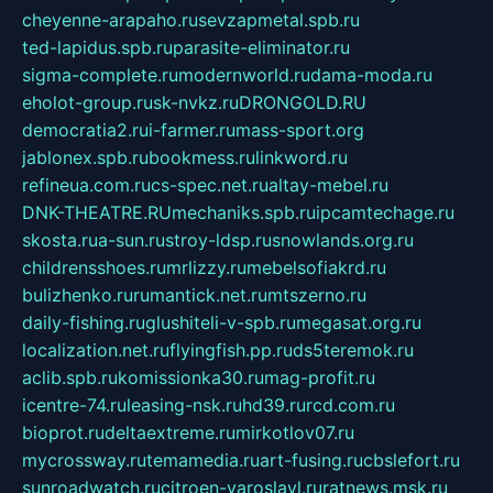
cheyenne-arapaho.ru
sevzapmetal.spb.ru
ted-lapidus.spb.ru
parasite-eliminator.ru
sigma-complete.ru
modernworld.ru
dama-moda.ru
eholot-group.ru
sk-nvkz.ru
DRONGOLD.RU
democratia2.ru
i-farmer.ru
mass-sport.org
jablonex.spb.ru
bookmess.ru
linkword.ru
refineua.com.ru
cs-spec.net.ru
altay-mebel.ru
DNK-THEATRE.RU
mechaniks.spb.ru
ipcamtechage.ru
skosta.ru
a-sun.ru
stroy-ldsp.ru
snowlands.org.ru
childrensshoes.ru
mrlizzy.ru
mebelsofiakrd.ru
bulizhenko.ru
rumantick.net.ru
mtszerno.ru
daily-fishing.ru
glushiteli-v-spb.ru
megasat.org.ru
localization.net.ru
flyingfish.pp.ru
ds5teremok.ru
aclib.spb.ru
komissionka30.ru
mag-profit.ru
icentre-74.ru
leasing-nsk.ru
hd39.ru
rcd.com.ru
bioprot.ru
deltaextreme.ru
mirkotlov07.ru
mycrossway.ru
temamedia.ru
art-fusing.ru
cbslefort.ru
sunroadwatch.ru
citroen-yaroslavl.ru
ratnews.msk.ru