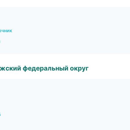
очник
и
лжский федеральный округ
д