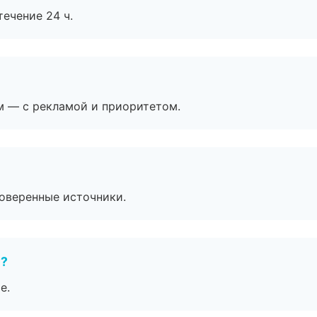
течение 24 ч.
м — с рекламой и приоритетом.
роверенные источники.
е?
е.