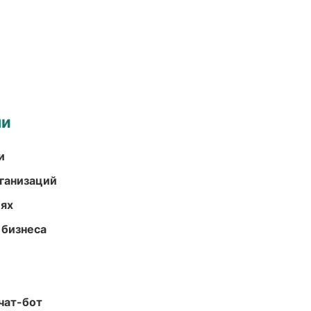
ми
и
ганизаций
иях
 бизнеса
чат-бот