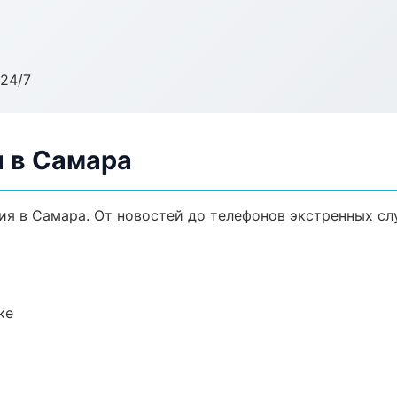
24/7
 в Самара
я в Самара. От новостей до телефонов экстренных сл
ке