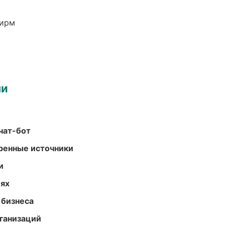
фирм
ми
чат-бот
еренные источники
и
иях
 бизнеса
ганизаций