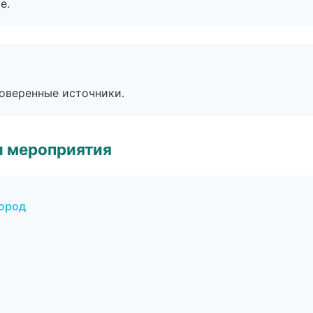
е.
роверенные источники.
и мероприятия
город