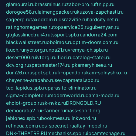
glamourai.ru
brassminus.ru
zabor-pro.ru
ftn.pp.ru
dorogoe58.ru
laimengpacker.ru
kuzova-zapchasti.ru
sageerp.ru
taxodrom.ru
dsrazvitie.ru
hardcity.net.ru
ratinghomegames.ru
topservice25.ru
gubernyan.ru
gtglasslined.ru
ii4.ru
tssport.spb.ru
andorra24.com
blackwallstreet.ru
oboimos.ru
optim-doors.com.ru
ikuch.ru
nycr.org.ru
npa21.ru
vremya-ch.spb.ru
desert000.ru
ivtorgi.ru
ifiori.ru
catalog-statei.ru
dcv.org.ru
spetsmaster174.ru
ipkameryhiseeu.ru
dum26.ru
ruspol.spb.ru
fr-opendp.ru
kam-solnyshko.ru
cheyenne-arapaho.ru
sevzapmetal.spb.ru
ted-lapidus.spb.ru
parasite-eliminator.ru
sigma-complete.ru
modernworld.ru
dama-moda.ru
eholot-group.ru
sk-nvkz.ru
DRONGOLD.RU
democratia2.ru
i-farmer.ru
mass-sport.org
jablonex.spb.ru
bookmess.ru
linkword.ru
refineua.com.ru
cs-spec.net.ru
altay-mebel.ru
DNK-THEATRE.RU
mechaniks.spb.ru
ipcamtechage.ru