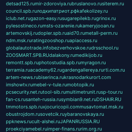
detsad125.ru
mir-zdoroviya.ru
bruslanovo.ru
siterem.ru
council.spb.ru
лодкипатриот.рф
kafekolizey.ru
iclub.net.ru
gazon-easy.ru
sugarepilekb.ru
grinox.ru
pylesostineco.ru
msts-ozarenie.ru
kameryjooan.ru
artemovskij.ru
dopler.spb.ru
aid70.ru
metall-perm.ru
ndm.msk.ru
ratingzooshop.ru
apiaccess.ru
globalautotrade.info
bezverhovskoe.ru
drsschool.ru
ZOOSMART.SPB.RU
dalakony.ru
medikijob.ru
remontt.spb.ru
photostudia.spb.ru
myragon.ru
terramia.ru
academy62.ru
gardengallereya.ru
rti.com.ru
artem-news.ru
biserinca.ru
krasnodarkurort.com
imshowtv.ru
mebel-v-tule.ru
mobtopik.ru
pcsecurity.net.ru
tool-sib.ru
multimetrunit.ru
sp-tour.ru
fan-cs.ru
santeh-russia.ru
symbian9.net.ru
DSHAIR.RU
tmmotors.spb.ru
xjocuricopii.com
musavtomat.msk.ru
obustrojdom.ru
sovetcik.ru
ybaranovskaya.ru
ppknews.ru
cult-alshei.ru
JAPANRUSSIA.RU
proekciyamebel.ru
imper-finans.ru
rim.org.ru