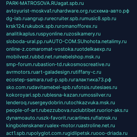
PARK-MATROSOVA.RU
agat.spb.ru
avtoyurist-moskva1.ru
hardware.org.ru
схема-авто.рф
dg-lab.ru
angrup.ru
recruiter.spb.ru
music8.spb.ru
krsk124.ru
kubok.spb.ru
romanofforex.ru
analitikaplus.ru
spyonline.ru
zosikamery.ru
sloboda-ural.pp.ru
AUTO-COM.SU
hohota.net
alimy.ru
online-z.com
aromat-vostoka.ru
otdelkaexp.ru
mobilvest.ru
bbd.net.ru
mebelshop.msk.ru
smp-forum.ru
bastion-td.ru
kosmoscreative.ru
avrmotors.ru
art-galadesign.ru
tiffany-c.ru
ecostep-samara.ru
d-p.spb.ru
галактика73.рф
sko.com.ru
davitamebel-spb.ru
fotsis.ru
tesiaes.ru
kokoroyari.spb.ru
blesna-kazan.ru
mossilver.ru
lenderoq.ru
sergeydobrin.ru
tochkazvuka.msk.ru
people-of-art.ru
bezzubova.ru
clubtibet.ru
orior-aks.ru
dynamoauto.ru
szk-favorit.ru
carlines.ru
flatnsk.ru
kingbolenskaner.ru
alex-motor.ru
astroline.net.ru
act1.spb.ru
polyglot.com.ru
gidlipetsk.ru
ooo-driada.ru