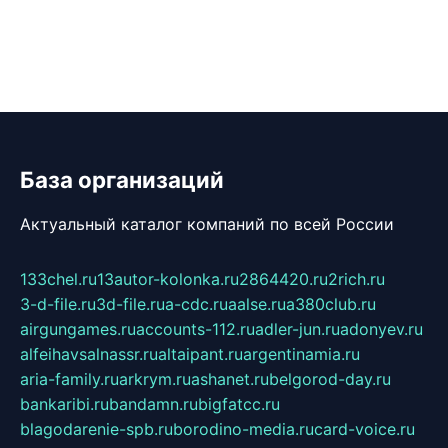
База организаций
Актуальный каталог компаний по всей России
133chel.ru
13autor-kolonka.ru
2864420.ru
2rich.ru
3-d-file.ru
3d-file.ru
a-cdc.ru
aalse.ru
a380club.ru
airgungames.ru
accounts-112.ru
adler-jun.ru
adonyev.ru
alfeihavsalnassr.ru
altaipant.ru
argentinamia.ru
aria-family.ru
arkrym.ru
ashanet.ru
belgorod-day.ru
bankaribi.ru
bandamn.ru
bigfatcc.ru
blagodarenie-spb.ru
borodino-media.ru
card-voice.ru