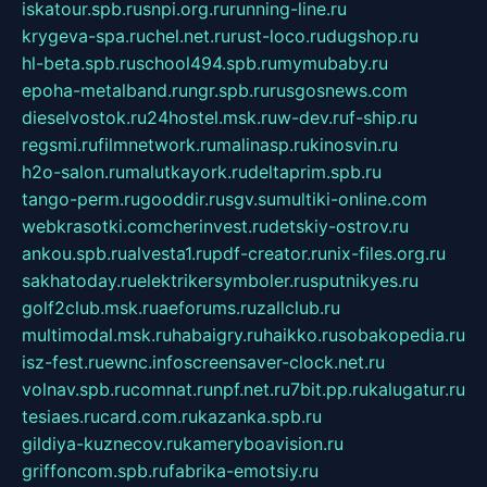
iskatour.spb.ru
snpi.org.ru
running-line.ru
krygeva-spa.ru
chel.net.ru
rust-loco.ru
dugshop.ru
hl-beta.spb.ru
school494.spb.ru
mymubaby.ru
epoha-metalband.ru
ngr.spb.ru
rusgosnews.com
dieselvostok.ru
24hostel.msk.ru
w-dev.ru
f-ship.ru
regsmi.ru
filmnetwork.ru
malinasp.ru
kinosvin.ru
h2o-salon.ru
malutkayork.ru
deltaprim.spb.ru
tango-perm.ru
gooddir.ru
sgv.su
multiki-online.com
webkrasotki.com
cherinvest.ru
detskiy-ostrov.ru
ankou.spb.ru
alvesta1.ru
pdf-creator.ru
nix-files.org.ru
sakhatoday.ru
elektrikersymboler.ru
sputnikyes.ru
golf2club.msk.ru
aeforums.ru
zallclub.ru
multimodal.msk.ru
habaigry.ru
haikko.ru
sobakopedia.ru
isz-fest.ru
ewnc.info
screensaver-clock.net.ru
volnav.spb.ru
comnat.ru
npf.net.ru
7bit.pp.ru
kalugatur.ru
tesiaes.ru
card.com.ru
kazanka.spb.ru
gildiya-kuznecov.ru
kameryboavision.ru
griffoncom.spb.ru
fabrika-emotsiy.ru