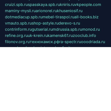
cruizi.spb.ru
spasskaya.spb.ru
kniris.ru
vkpeople.com
maminy-mysli.ru
arionorel.ru
khuseniosif.ru
dotmediacup.spb.ru
mebel-tiraspol.ru
all-books.biz
vmauto.spb.ru
shop-astyle.ru
derevo-s.ru
contrinform.ru
gutserial.ru
mdrussia.spb.ru
monod.ru
refine.org.ru
uk-krein.ru
kamensk61.ru
zooclub.info
filonov.org.ru
технокамск.рф
ra-spectr.ru
ooodriada.ru
promelmash.spb.ru
ixtys.spb.ru
fccity.ru
glamourstudio.spb.ru
kola-nature.org
spbmaster.spb.ru
musicoutlet.ru
china.msk.ru
bulldog.su
grimm-online.ru
outlander.net.ru
maga.spb.ru
anime-sell.ru
keseloy.ru
газприборсервис.рф
karmin.spb.ru
shekswood.ru
tischlermebel.ru
automall66.ru
mag-vladimir.ru
yardbar.ru
kiwitour.spb.ru
indesign.com.ru
freestylemebel.ru
bany-samara.ru
rsei.ru
naidisvoyput.ru
mgsn-invest.ru
ipkamerasannce.ru
alicante-house.ru
ibelka74.ru
cozyhouse.info
vlkargalev-studio.ru
700mb.ru
figura-ufa.ru
alina-live.ru