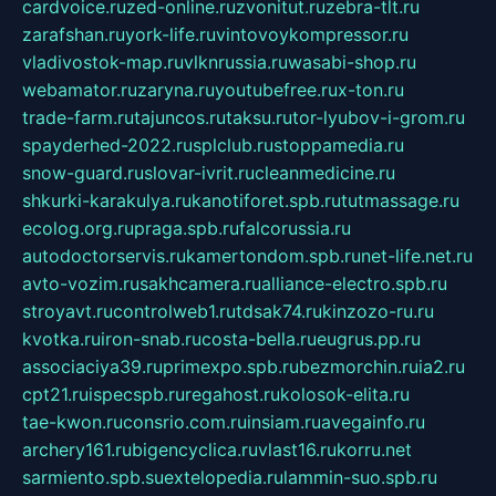
cardvoice.ru
zed-online.ru
zvonitut.ru
zebra-tlt.ru
zarafshan.ru
york-life.ru
vintovoykompressor.ru
vladivostok-map.ru
vlknrussia.ru
wasabi-shop.ru
webamator.ru
zaryna.ru
youtubefree.ru
x-ton.ru
trade-farm.ru
tajuncos.ru
taksu.ru
tor-lyubov-i-grom.ru
spayderhed-2022.ru
splclub.ru
stoppamedia.ru
snow-guard.ru
slovar-ivrit.ru
cleanmedicine.ru
shkurki-karakulya.ru
kanotiforet.spb.ru
tutmassage.ru
ecolog.org.ru
praga.spb.ru
falcorussia.ru
autodoctorservis.ru
kamertondom.spb.ru
net-life.net.ru
avto-vozim.ru
sakhcamera.ru
alliance-electro.spb.ru
stroyavt.ru
controlweb1.ru
tdsak74.ru
kinzozo-ru.ru
kvotka.ru
iron-snab.ru
costa-bella.ru
eugrus.pp.ru
associaciya39.ru
primexpo.spb.ru
bezmorchin.ru
ia2.ru
cpt21.ru
ispecspb.ru
regahost.ru
kolosok-elita.ru
tae-kwon.ru
consrio.com.ru
insiam.ru
avegainfo.ru
archery161.ru
bigencyclica.ru
vlast16.ru
korru.net
sarmiento.spb.su
extelopedia.ru
lammin-suo.spb.ru