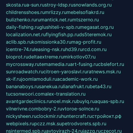
skosta.ru
a-sun.ru
stroy-ldsp.ru
snowlands.org.ru
childrensshoes.ru
mrlizzy.ru
mebelsofiakrd.ru
bulizhenko.ru
rumantick.net.ru
mtszerno.ru
daily-fishing.ru
glushiteli-v-spb.ru
megasat.org.ru
localization.net.ru
flyingfish.pp.ru
ds5teremok.ru
aclib.spb.ru
komissionka30.ru
mag-profit.ru
icentre-74.ru
leasing-nsk.ru
hd39.ru
rcd.com.ru
bioprot.ru
deltaextreme.ru
mirkotlov07.ru
mycrossway.ru
temamedia.ru
art-fusing.ru
cbslefort.ru
sunroadwatch.ru
citroen-yaroslavl.ru
ratnews.msk.ru
sk-if.ru
joomlamoduli.ru
academic-work.ru
bananaboys.ru
sanekua.ru
lianafrukt.ru
beta43.ru
tucsonwoori.com
alex-translation.ru
avantgardeclinics.ru
noel.msk.ru
buylq.ru
aquas-spb.ru
vilnerivne.com
bobry-2.ru
vtoroe-solnce.ru
nickysheen.ru
clockmir.ru
huntercraft.ru
стройокт.рф
webpixels.ru
pczz.msk.su
petrodvorets.spb.ru
nsintermed.spb.ru
avtovirazh-24.ru
jazzq.ru
czecot.ru