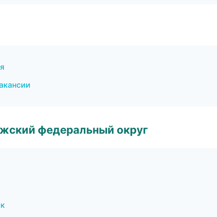
ия
вакансии
лжский федеральный округ
ск