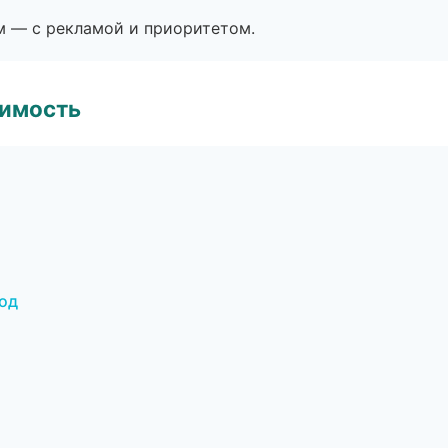
м — с рекламой и приоритетом.
имость
род