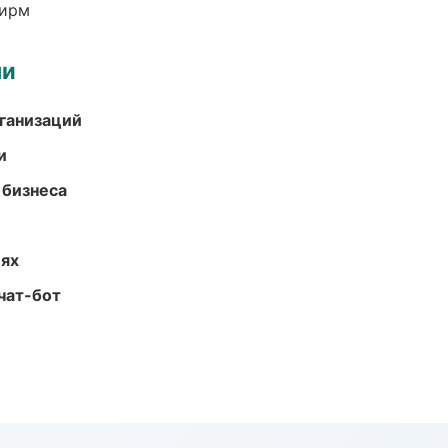
фирм
ми
ганизаций
и
 бизнеса
иях
чат-бот