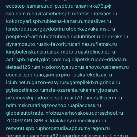
ecostep-samara.ru
d-p.spb.ru
галактика73.рф
sko.com.ru
davitamebel-spb.ru
fotsis.ru
tesiaes.ru
kokoroyari.spb.ru
blesna-kazan.ru
mossilver.ru
lenderoq.ru
sergeydobrin.ru
tochkazvuka.msk.ru
people-of-art.ru
bezzubova.ru
clubtibet.ru
orior-aks.ru
dynamoauto.ru
szk-favorit.ru
carlines.ru
flatnsk.ru
kingbolenskaner.ru
alex-motor.ru
astroline.net.ru
act1.spb.ru
polyglot.com.ru
gidlipetsk.ru
ooo-driada.ru
detsad125.ru
mir-zdoroviya.ru
bruslanovo.ru
siterem.ru
council.spb.ru
лодкипатриот.рф
kafekolizey.ru
iclub.net.ru
gazon-easy.ru
sugarepilekb.ru
grinox.ru
pylesostineco.ru
msts-ozarenie.ru
kameryjooan.ru
artemovskij.ru
dopler.spb.ru
aid70.ru
metall-perm.ru
ndm.msk.ru
ratingzooshop.ru
apiaccess.ru
globalautotrade.info
bezverhovskoe.ru
drsschool.ru
ZOOSMART.SPB.RU
dalakony.ru
medikijob.ru
remontt.spb.ru
photostudia.spb.ru
myragon.ru
terramia.ru
academy62.ru
gardengallereya.ru
rti.com.ru