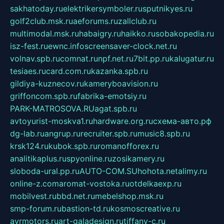
sakhatoday.ru
elektrikersymboler.ru
sputnikyes.ru
golf2club.msk.ru
aeforums.ru
zallclub.ru
multimodal.msk.ru
habaigry.ru
haikko.ru
sobakopedia.ru
isz-fest.ru
ewnc.info
screensaver-clock.net.ru
volnav.spb.ru
comnat.ru
npf.net.ru
7bit.pp.ru
kalugatur.ru
tesiaes.ru
card.com.ru
kazanka.spb.ru
gildiya-kuznecov.ru
kameryboavision.ru
griffoncom.spb.ru
fabrika-emotsiy.ru
PARK-MATROSOVA.RU
agat.spb.ru
avtoyurist-moskva1.ru
hardware.org.ru
схема-авто.рф
dg-lab.ru
angrup.ru
recruiter.spb.ru
music8.spb.ru
krsk124.ru
kubok.spb.ru
romanofforex.ru
analitikaplus.ru
spyonline.ru
zosikamery.ru
sloboda-ural.pp.ru
AUTO-COM.SU
hohota.net
alimy.ru
online-z.com
aromat-vostoka.ru
otdelkaexp.ru
mobilvest.ru
bbd.net.ru
mebelshop.msk.ru
smp-forum.ru
bastion-td.ru
kosmoscreative.ru
avrmotors.ru
art-galadesign.ru
tiffany-c.ru