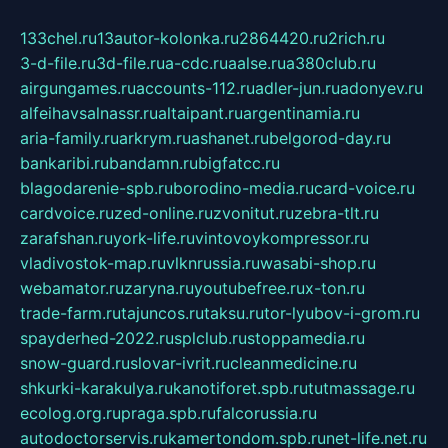
133chel.ru
13autor-kolonka.ru
2864420.ru
2rich.ru
3-d-file.ru
3d-file.ru
a-cdc.ru
aalse.ru
a380club.ru
airgungames.ru
accounts-112.ru
adler-jun.ru
adonyev.ru
alfeihavsalnassr.ru
altaipant.ru
argentinamia.ru
aria-family.ru
arkrym.ru
ashanet.ru
belgorod-day.ru
bankaribi.ru
bandamn.ru
bigfatcc.ru
blagodarenie-spb.ru
borodino-media.ru
card-voice.ru
cardvoice.ru
zed-online.ru
zvonitut.ru
zebra-tlt.ru
zarafshan.ru
york-life.ru
vintovoykompressor.ru
vladivostok-map.ru
vlknrussia.ru
wasabi-shop.ru
webamator.ru
zaryna.ru
youtubefree.ru
x-ton.ru
trade-farm.ru
tajuncos.ru
taksu.ru
tor-lyubov-i-grom.ru
spayderhed-2022.ru
splclub.ru
stoppamedia.ru
snow-guard.ru
slovar-ivrit.ru
cleanmedicine.ru
shkurki-karakulya.ru
kanotiforet.spb.ru
tutmassage.ru
ecolog.org.ru
praga.spb.ru
falcorussia.ru
autodoctorservis.ru
kamertondom.spb.ru
net-life.net.ru