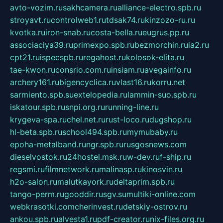
avto-vozim.ru
sakhcamera.ru
alliance-electro.spb.ru
stroyavt.ru
controlweb1.ru
tdsak74.ru
kinzozo-ru.ru
kvotka.ru
iron-snab.ru
costa-bella.ru
eugrus.pp.ru
associaciya39.ru
primexpo.spb.ru
bezmorchin.ru
ia2.ru
cpt21.ru
ispecspb.ru
regahost.ru
kolosok-elita.ru
tae-kwon.ru
consrio.com.ru
insiam.ru
avegainfo.ru
archery161.ru
bigencyclica.ru
vlast16.ru
korru.net
sarmiento.spb.su
extelopedia.ru
lammin-suo.spb.ru
iskatour.spb.ru
snpi.org.ru
running-line.ru
krygeva-spa.ru
chel.net.ru
rust-loco.ru
dugshop.ru
hl-beta.spb.ru
school494.spb.ru
mymubaby.ru
epoha-metalband.ru
ngr.spb.ru
rusgosnews.com
dieselvostok.ru
24hostel.msk.ru
w-dev.ru
f-ship.ru
regsmi.ru
filmnetwork.ru
malinasp.ru
kinosvin.ru
h2o-salon.ru
malutkayork.ru
deltaprim.spb.ru
tango-perm.ru
gooddir.ru
sgv.su
multiki-online.com
webkrasotki.com
cherinvest.ru
detskiy-ostrov.ru
ankou.spb.ru
alvesta1.ru
pdf-creator.ru
nix-files.org.ru