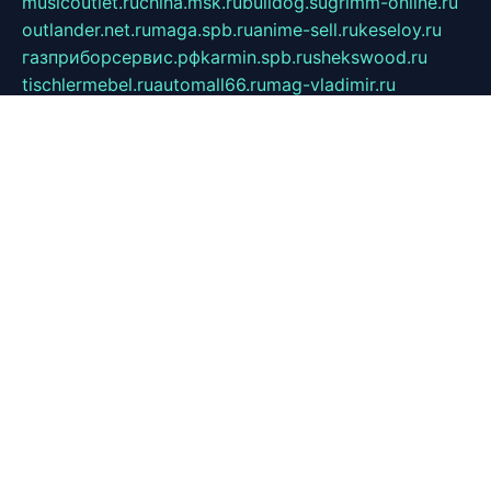
musicoutlet.ru
china.msk.ru
bulldog.su
grimm-online.ru
outlander.net.ru
maga.spb.ru
anime-sell.ru
keseloy.ru
газприборсервис.рф
karmin.spb.ru
shekswood.ru
tischlermebel.ru
automall66.ru
mag-vladimir.ru
yardbar.ru
kiwitour.spb.ru
indesign.com.ru
freestylemebel.ru
bany-samara.ru
rsei.ru
naidisvoyput.ru
mgsn-invest.ru
ipkamerasannce.ru
alicante-house.ru
ibelka74.ru
cozyhouse.info
vlkargalev-studio.ru
700mb.ru
figura-ufa.ru
alina-live.ru
belarusiannews.ru
womenknow.ru
dos-vniimk.ru
sega.net.ru
dv.net.ru
phenomenonsofhistory.com
telesputnik.net.ru
wall.pp.ru
pylesosroidmi.ru
gtc-clan.ru
cligs.ru
bibikazap.ru
popova.org.ru
netwhistler.spb.ru
bellvil.ru
bonzon.ru
iss-vladik.ru
defiparis.net.ru
las-gryzas.ru
amku.ru
electednews.spb.ru
feather.org.ru
spar72.ru
tankiigri.ru
dominus.com.ru
ibtree.ru
sanykool.pp.ru
unixlib.org.ru
menatep.spb.ru
gartenterrassen.ru
printeka.ru