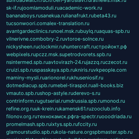
sk-if.ru
joomlamoduli.ru
academic-work.ru
bananaboys.ru
sanekua.ru
lianafrukt.ru
beta43.ru
tucsonwoori.com
alex-translation.ru
avantgardeclinics.ru
noel.msk.ru
buylq.ru
aquas-spb.ru
vilnerivne.com
bobry-2.ru
vtoroe-solnce.ru
nickysheen.ru
clockmir.ru
huntercraft.ru
стройокт.рф
webpixels.ru
pczz.msk.su
petrodvorets.spb.ru
nsintermed.spb.ru
avtovirazh-24.ru
jazzq.ru
czecot.ru
cruizi.spb.ru
spasskaya.spb.ru
kniris.ru
vkpeople.com
maminy-mysli.ru
arionorel.ru
khuseniosif.ru
dotmediacup.spb.ru
mebel-tiraspol.ru
all-books.biz
vmauto.spb.ru
shop-astyle.ru
derevo-s.ru
contrinform.ru
gutserial.ru
mdrussia.spb.ru
monod.ru
refine.org.ru
uk-krein.ru
kamensk61.ru
zooclub.info
filonov.org.ru
технокамск.рф
ra-spectr.ru
ooodriada.ru
promelmash.spb.ru
ixtys.spb.ru
fccity.ru
glamourstudio.spb.ru
kola-nature.org
spbmaster.spb.ru