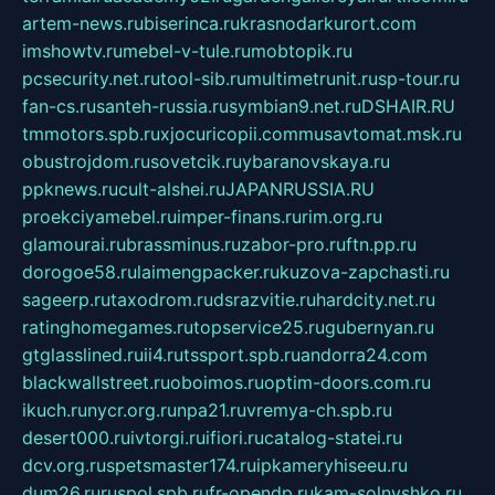
artem-news.ru
biserinca.ru
krasnodarkurort.com
imshowtv.ru
mebel-v-tule.ru
mobtopik.ru
pcsecurity.net.ru
tool-sib.ru
multimetrunit.ru
sp-tour.ru
fan-cs.ru
santeh-russia.ru
symbian9.net.ru
DSHAIR.RU
tmmotors.spb.ru
xjocuricopii.com
musavtomat.msk.ru
obustrojdom.ru
sovetcik.ru
ybaranovskaya.ru
ppknews.ru
cult-alshei.ru
JAPANRUSSIA.RU
proekciyamebel.ru
imper-finans.ru
rim.org.ru
glamourai.ru
brassminus.ru
zabor-pro.ru
ftn.pp.ru
dorogoe58.ru
laimengpacker.ru
kuzova-zapchasti.ru
sageerp.ru
taxodrom.ru
dsrazvitie.ru
hardcity.net.ru
ratinghomegames.ru
topservice25.ru
gubernyan.ru
gtglasslined.ru
ii4.ru
tssport.spb.ru
andorra24.com
blackwallstreet.ru
oboimos.ru
optim-doors.com.ru
ikuch.ru
nycr.org.ru
npa21.ru
vremya-ch.spb.ru
desert000.ru
ivtorgi.ru
ifiori.ru
catalog-statei.ru
dcv.org.ru
spetsmaster174.ru
ipkameryhiseeu.ru
dum26.ru
ruspol.spb.ru
fr-opendp.ru
kam-solnyshko.ru