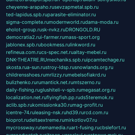
cheyenne-arapaho.ru
sevzapmetal.spb.ru
ted-lapidus.spb.ru
parasite-eliminator.ru
sigma-complete.ru
modernworld.ru
dama-moda.ru
eholot-group.ru
sk-nvkz.ru
DRONGOLD.RU
democratia2.ru
i-farmer.ru
mass-sport.org
jablonex.spb.ru
bookmess.ru
linkword.ru
refineua.com.ru
cs-spec.net.ru
altay-mebel.ru
DNK-THEATRE.RU
mechaniks.spb.ru
ipcamtechage.ru
skosta.ru
a-sun.ru
stroy-ldsp.ru
snowlands.org.ru
childrensshoes.ru
mrlizzy.ru
mebelsofiakrd.ru
bulizhenko.ru
rumantick.net.ru
mtszerno.ru
daily-fishing.ru
glushiteli-v-spb.ru
megasat.org.ru
localization.net.ru
flyingfish.pp.ru
ds5teremok.ru
aclib.spb.ru
komissionka30.ru
mag-profit.ru
icentre-74.ru
leasing-nsk.ru
hd39.ru
rcd.com.ru
bioprot.ru
deltaextreme.ru
mirkotlov07.ru
mycrossway.ru
temamedia.ru
art-fusing.ru
cbslefort.ru
sunroadwatch.ru
citroen-yaroslavl.ru
ratnews.msk.ru