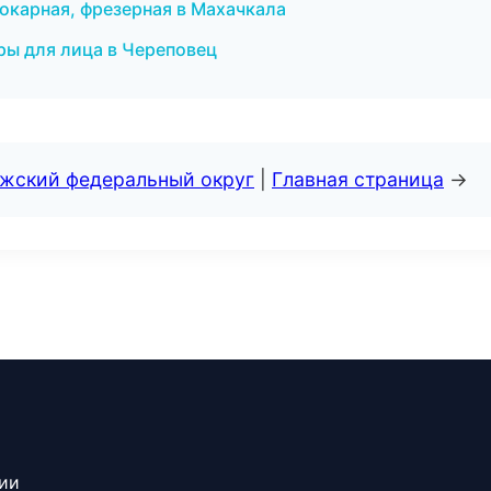
окарная, фрезерная в Махачкала
уры для лица в Череповец
лжский федеральный округ
|
Главная страница
→
сии