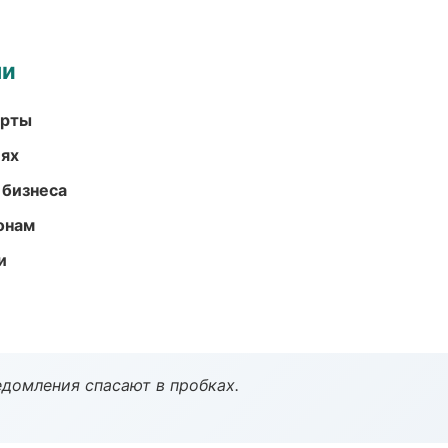
ми
арты
иях
 бизнеса
онам
и
домления спасают в пробках.