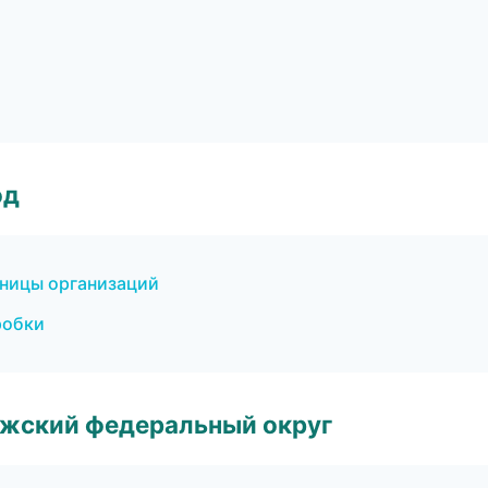
од
аницы организаций
робки
лжский федеральный округ