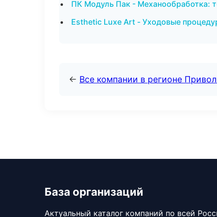
ПК Модуль Пак - Механообработка: т
Esthetic Luxe Art - Уходовые процед
←
Все компании в регионе Приво
База организаций
Актуальный каталог компаний по всей Рос