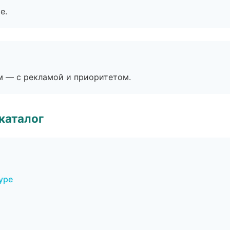
е.
м — с рекламой и приоритетом.
каталог
уре