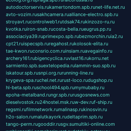
autodoctorservis.ru
kamertondom.spb.ru
net-life.net.ru
avto-vozim.ru
sakhcamera.ru
alliance-electro.spb.ru
stroyavt.ru
controlweb1.ru
tdsak74.ru
kinzozo-ru.ru
kvotka.ru
iron-snab.ru
costa-bella.ru
eugrus.pp.ru
associaciya39.ru
primexpo.spb.ru
bezmorchin.ru
ia2.ru
cpt21.ru
ispecspb.ru
regahost.ru
kolosok-elita.ru
tae-kwon.ru
consrio.com.ru
insiam.ru
avegainfo.ru
archery161.ru
bigencyclica.ru
vlast16.ru
korru.net
sarmiento.spb.su
extelopedia.ru
lammin-suo.spb.ru
iskatour.spb.ru
snpi.org.ru
running-line.ru
krygeva-spa.ru
chel.net.ru
rust-loco.ru
dugshop.ru
hl-beta.spb.ru
school494.spb.ru
mymubaby.ru
epoha-metalband.ru
ngr.spb.ru
rusgosnews.com
dieselvostok.ru
24hostel.msk.ru
w-dev.ru
f-ship.ru
regsmi.ru
filmnetwork.ru
malinasp.ru
kinosvin.ru
h2o-salon.ru
malutkayork.ru
deltaprim.spb.ru
tango-perm.ru
gooddir.ru
sgv.su
multiki-online.com