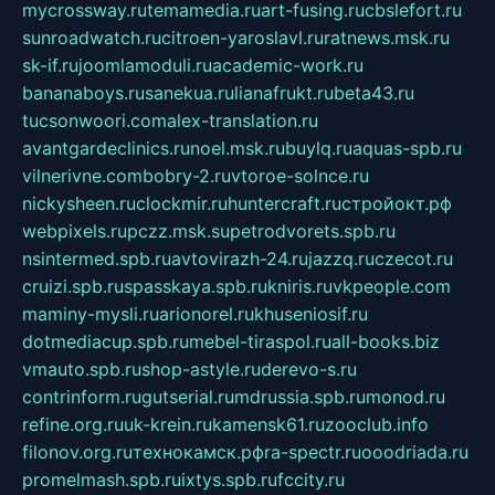
mycrossway.ru
temamedia.ru
art-fusing.ru
cbslefort.ru
sunroadwatch.ru
citroen-yaroslavl.ru
ratnews.msk.ru
sk-if.ru
joomlamoduli.ru
academic-work.ru
bananaboys.ru
sanekua.ru
lianafrukt.ru
beta43.ru
tucsonwoori.com
alex-translation.ru
avantgardeclinics.ru
noel.msk.ru
buylq.ru
aquas-spb.ru
vilnerivne.com
bobry-2.ru
vtoroe-solnce.ru
nickysheen.ru
clockmir.ru
huntercraft.ru
стройокт.рф
webpixels.ru
pczz.msk.su
petrodvorets.spb.ru
nsintermed.spb.ru
avtovirazh-24.ru
jazzq.ru
czecot.ru
cruizi.spb.ru
spasskaya.spb.ru
kniris.ru
vkpeople.com
maminy-mysli.ru
arionorel.ru
khuseniosif.ru
dotmediacup.spb.ru
mebel-tiraspol.ru
all-books.biz
vmauto.spb.ru
shop-astyle.ru
derevo-s.ru
contrinform.ru
gutserial.ru
mdrussia.spb.ru
monod.ru
refine.org.ru
uk-krein.ru
kamensk61.ru
zooclub.info
filonov.org.ru
технокамск.рф
ra-spectr.ru
ooodriada.ru
promelmash.spb.ru
ixtys.spb.ru
fccity.ru