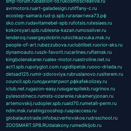
smp-forum.ru
bastion-td.ru
kosmoscreative.ru
avrmotors.ru
art-galadesign.ru
tiffany-c.ru
ecostep-samara.ru
d-p.spb.ru
галактика73.рф
sko.com.ru
davitamebel-spb.ru
fotsis.ru
tesiaes.ru
kokoroyari.spb.ru
blesna-kazan.ru
mossilver.ru
lenderoq.ru
sergeydobrin.ru
tochkazvuka.msk.ru
people-of-art.ru
bezzubova.ru
clubtibet.ru
orior-aks.ru
dynamoauto.ru
szk-favorit.ru
carlines.ru
flatnsk.ru
kingbolenskaner.ru
alex-motor.ru
astroline.net.ru
act1.spb.ru
polyglot.com.ru
gidlipetsk.ru
ooo-driada.ru
detsad125.ru
mir-zdoroviya.ru
bruslanovo.ru
siterem.ru
council.spb.ru
лодкипатриот.рф
kafekolizey.ru
iclub.net.ru
gazon-easy.ru
sugarepilekb.ru
grinox.ru
pylesostineco.ru
msts-ozarenie.ru
kameryjooan.ru
artemovskij.ru
dopler.spb.ru
aid70.ru
metall-perm.ru
ndm.msk.ru
ratingzooshop.ru
apiaccess.ru
globalautotrade.info
bezverhovskoe.ru
drsschool.ru
ZOOSMART.SPB.RU
dalakony.ru
medikijob.ru