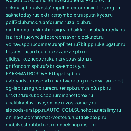
webkrasotki.com
cherinvest.ru
detskiy-ostrov.ru
ankou.spb.ru
alvesta1.ru
pdf-creator.ru
nix-files.org.ru
sakhatoday.ru
elektrikersymboler.ru
sputnikyes.ru
golf2club.msk.ru
aeforums.ru
zallclub.ru
multimodal.msk.ru
habaigry.ru
haikko.ru
sobakopedia.ru
isz-fest.ru
ewnc.info
screensaver-clock.net.ru
volnav.spb.ru
comnat.ru
npf.net.ru
7bit.pp.ru
kalugatur.ru
tesiaes.ru
card.com.ru
kazanka.spb.ru
gildiya-kuznecov.ru
kameryboavision.ru
griffoncom.spb.ru
fabrika-emotsiy.ru
PARK-MATROSOVA.RU
agat.spb.ru
avtoyurist-moskva1.ru
hardware.org.ru
схема-авто.рф
dg-lab.ru
angrup.ru
recruiter.spb.ru
music8.spb.ru
krsk124.ru
kubok.spb.ru
romanofforex.ru
analitikaplus.ru
spyonline.ru
zosikamery.ru
sloboda-ural.pp.ru
AUTO-COM.SU
hohota.net
alimy.ru
online-z.com
aromat-vostoka.ru
otdelkaexp.ru
mobilvest.ru
bbd.net.ru
mebelshop.msk.ru