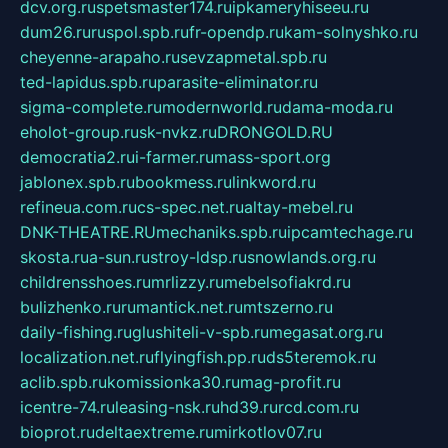
dcv.org.ru
spetsmaster174.ru
ipkameryhiseeu.ru
dum26.ru
ruspol.spb.ru
fr-opendp.ru
kam-solnyshko.ru
cheyenne-arapaho.ru
sevzapmetal.spb.ru
ted-lapidus.spb.ru
parasite-eliminator.ru
sigma-complete.ru
modernworld.ru
dama-moda.ru
eholot-group.ru
sk-nvkz.ru
DRONGOLD.RU
democratia2.ru
i-farmer.ru
mass-sport.org
jablonex.spb.ru
bookmess.ru
linkword.ru
refineua.com.ru
cs-spec.net.ru
altay-mebel.ru
DNK-THEATRE.RU
mechaniks.spb.ru
ipcamtechage.ru
skosta.ru
a-sun.ru
stroy-ldsp.ru
snowlands.org.ru
childrensshoes.ru
mrlizzy.ru
mebelsofiakrd.ru
bulizhenko.ru
rumantick.net.ru
mtszerno.ru
daily-fishing.ru
glushiteli-v-spb.ru
megasat.org.ru
localization.net.ru
flyingfish.pp.ru
ds5teremok.ru
aclib.spb.ru
komissionka30.ru
mag-profit.ru
icentre-74.ru
leasing-nsk.ru
hd39.ru
rcd.com.ru
bioprot.ru
deltaextreme.ru
mirkotlov07.ru