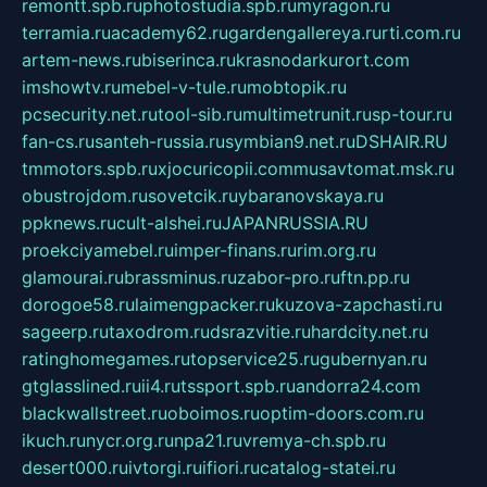
remontt.spb.ru
photostudia.spb.ru
myragon.ru
terramia.ru
academy62.ru
gardengallereya.ru
rti.com.ru
artem-news.ru
biserinca.ru
krasnodarkurort.com
imshowtv.ru
mebel-v-tule.ru
mobtopik.ru
pcsecurity.net.ru
tool-sib.ru
multimetrunit.ru
sp-tour.ru
fan-cs.ru
santeh-russia.ru
symbian9.net.ru
DSHAIR.RU
tmmotors.spb.ru
xjocuricopii.com
musavtomat.msk.ru
obustrojdom.ru
sovetcik.ru
ybaranovskaya.ru
ppknews.ru
cult-alshei.ru
JAPANRUSSIA.RU
proekciyamebel.ru
imper-finans.ru
rim.org.ru
glamourai.ru
brassminus.ru
zabor-pro.ru
ftn.pp.ru
dorogoe58.ru
laimengpacker.ru
kuzova-zapchasti.ru
sageerp.ru
taxodrom.ru
dsrazvitie.ru
hardcity.net.ru
ratinghomegames.ru
topservice25.ru
gubernyan.ru
gtglasslined.ru
ii4.ru
tssport.spb.ru
andorra24.com
blackwallstreet.ru
oboimos.ru
optim-doors.com.ru
ikuch.ru
nycr.org.ru
npa21.ru
vremya-ch.spb.ru
desert000.ru
ivtorgi.ru
ifiori.ru
catalog-statei.ru