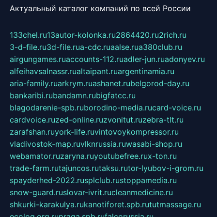
Актуальный каталог компаний по всей России
133chel.ru
13autor-kolonka.ru
2864420.ru
2rich.ru
3-d-file.ru
3d-file.ru
a-cdc.ru
aalse.ru
a380club.ru
airgungames.ru
accounts-112.ru
adler-jun.ru
adonyev.ru
alfeihavsalnassr.ru
altaipant.ru
argentinamia.ru
aria-family.ru
arkrym.ru
ashanet.ru
belgorod-day.ru
bankaribi.ru
bandamn.ru
bigfatcc.ru
blagodarenie-spb.ru
borodino-media.ru
card-voice.ru
cardvoice.ru
zed-online.ru
zvonitut.ru
zebra-tlt.ru
zarafshan.ru
york-life.ru
vintovoykompressor.ru
vladivostok-map.ru
vlknrussia.ru
wasabi-shop.ru
webamator.ru
zaryna.ru
youtubefree.ru
x-ton.ru
trade-farm.ru
tajuncos.ru
taksu.ru
tor-lyubov-i-grom.ru
spayderhed-2022.ru
splclub.ru
stoppamedia.ru
snow-guard.ru
slovar-ivrit.ru
cleanmedicine.ru
shkurki-karakulya.ru
kanotiforet.spb.ru
tutmassage.ru
ecolog.org.ru
praga.spb.ru
falcorussia.ru