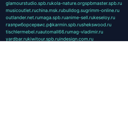
glamourstudio.spb.ru
kola-nature.org
spbmaster.spb.ru
musicoutlet.ru
china.msk.ru
bulldog.su
grimm-online.ru
outlander.net.ru
maga.spb.ru
anime-sell.ru
keseloy.ru
газприборсервис.рф
karmin.spb.ru
shekswood.ru
tischlermebel.ru
automall66.ru
mag-vladimir.ru
yardbar.ru
kiwitour.spb.ru
indesign.com.ru
freestylemebel.ru
bany-samara.ru
rsei.ru
naidisvoyput.ru
mgsn-invest.ru
ipkamerasannce.ru
alicante-house.ru
ibelka74.ru
cozyhouse.info
vlkargalev-studio.ru
700mb.ru
figura-ufa.ru
alina-live.ru
belarusiannews.ru
womenknow.ru
dos-vniimk.ru
sega.net.ru
dv.net.ru
phenomenonsofhistory.com
telesputnik.net.ru
wall.pp.ru
pylesosroidmi.ru
gtc-clan.ru
cligs.ru
bibikazap.ru
popova.org.ru
netwhistler.spb.ru
bellvil.ru
bonzon.ru
iss-vladik.ru
defiparis.net.ru
las-gryzas.ru
amku.ru
electednews.spb.ru
feather.org.ru
spar72.ru
tankiigri.ru
dominus.com.ru
ibtree.ru
sanykool.pp.ru
unixlib.org.ru